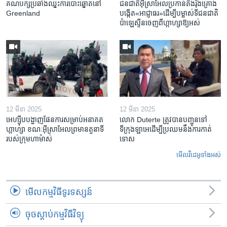
គណបក្ស​ប្រឆាំង​ឈ្នះ​ការបោះឆ្នោត​នៅ
ជនជាតិ​អ៊ីស្រាអែល​ប្រកាន់​តឹងរ៉ឹង​គ្រោង​
Greenland
បង្កើត​«អាជ្ញាធរ‍»​ដើម្បី​បម្លាស់​ទី​ជនជាតិ​
ប៉ាឡេស្ទីន​ចេញពី​ហ្កាហ្សា​ឱ្យ​អស់
12 មីនា 2025
12 មីនា 2025
អេហ្ស៊ីប​បង្ហាញ​ផែនការ​សម្រាប់​អនាគត​
លោក Duterte ត្រូវ​បាន​បញ្ជូនទៅ
ហ្កាហ្សា ខណៈ​អ៊ីស្រាអែល​ព្រមាន​តួនាទី​
ទីក្រុងឡាអេ​ដើម្បី​ប្រឈម​នឹង​ការកាត់
របស់​ក្រុម​ហាម៉ាស់
ទោស
មើល​វីដេអូ​ទាំង​អស់
មើល​កម្មវិធី​ទូរទស្សន៍
ចុចស្តាប់កម្មវិធីវិទ្យុ