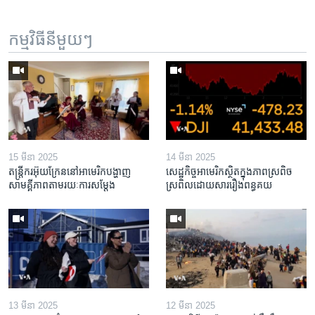
កម្មវិធី​នីមួយៗ
15 មីនា 2025
14 មីនា 2025
តន្ត្រីករ​អ៊ុយក្រែន​នៅ​អាមេរិក​បង្ហាញ​
សេដ្ឋកិច្ច​អាមេរិក​ស្ថិត​ក្នុង​ភាពស្រពិច
សាមគ្គីភាព​តាម​រយៈ​ការសម្តែង
ស្រពិល​ដោយសារ​រឿង​ពន្ធគយ
13 មីនា 2025
12 មីនា 2025