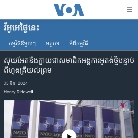
ភ្ជាប់​
ទៅ​
គេហទំព័រ​
វីអូអេថ្ងៃនេះ
កម្ពុជា
ទាក់ទង
រំលង​
កម្មវិធី​នីមួយៗ
អត្ថបទ​
អំពី​កម្មវិធី​
អន្តរជាតិ
និង​
អាមេរិក
ចូល​
ស៊ុយអែត​នឹង​​ក្លាយ​ជា​សមាជិក​អង្គការ​អូតង់​ថ្មី​​​បន្ទាប់​
ទៅ​​
ចិន
ពី​ហុងគ្រី​យល់ព្រម
ទំព័រ​
ហេឡូវីអូអេ
ព័ត៌មាន​​
03 មីនា 2024
តែ​
កម្ពុជាច្នៃប្រតិដ្ឋ
Henry Ridgwell
ម្តង
ព្រឹត្តិការណ៍ព័ត៌មាន
រំលង​
និង​
ទូរទស្សន៍ / វីដេអូ​
ចូល​
វិទ្យុ / ផតខាសថ៍
ទៅ​
ទំព័រ​
កម្មវិធីទាំងអស់
No media source currently available