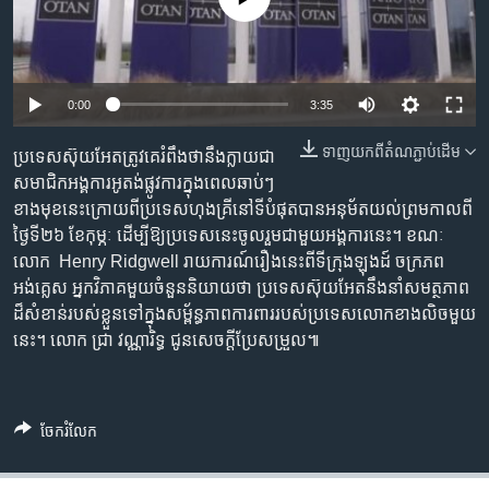
រចនា
សម្ព័ន្ធ​
Khmer English
រំលង​
និង​
បណ្តាញ​សង្គម
0:00
3:35
ចូល​
ទៅ​
ទាញ​យក​ពី​តំណភ្ជាប់​ដើម
ប្រទេស​ស៊ុយអែត​ត្រូវ​គេ​រំពឹង​ថា​នឹង​ក្លាយ​ជា​​
កាន់​
សមាជិក​អង្គការ​អូតង់​ផ្លូវ​ការ​ក្នុង​ពេល​ឆាប់ៗ​
ទំព័រ​
ភាសា
ខាង​មុខ​នេះ​ក្រោយ​​ពី​ប្រទេស​ហុងគ្រី​​នៅ​ទី​បំផុត​បាន​អនុម័ត​យល់ព្រម​កាល​ពី​
ស្វែង​
ថ្ងៃ​ទី​២៦​ ខែ​កុម្ភៈ​ ដើម្បី​ឱ្យ​​ប្រទេស​នេះ​ចូលរួម​ជាមួយ​អង្គការ​នេះ។​ ​ខណៈ​
រក
លោក ​ Henry Ridgwell ​រាយ​ការណ៍​រឿង​នេះ​ពី​ទីក្រុង​ឡុងដ៍ ​ចក្រភព​
អង់គ្លេស​ អ្នក​វិភាគ​មួយ​ចំនួន​​និយាយ​ថា​ ប្រទេស​ស៊ុយអែត​នឹង​នាំ​សមត្ថ​ភាព​
ដ៏​សំខាន់​របស់​ខ្លួន​ទៅ​ក្នុង​​សម្ព័ន្ធ​ភាព​ការពារ​​​របស់​​ប្រទេស​​លោក​ខាងលិច​មួយ​
នេះ។​ លោក ជ្រា វណ្ណារិទ្ធ​ ជូន​សេចក្តី​ប្រែ​សម្រួល៕
ចែករំលែក