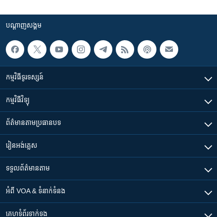
បណ្តាញ​សង្គម
កម្មវិធី​ទូរទស្សន៍
កម្មវិធី​វិទ្យុ
ព័ត៌មាន​តាមប្រធានបទ​
រៀន​​អង់គ្លេស
ទទួល​ព័ត៌មាន​តាម
អំពី​ VOA & ទំនាក់ទំនង
គេហទំព័រ​​ទាក់ទង