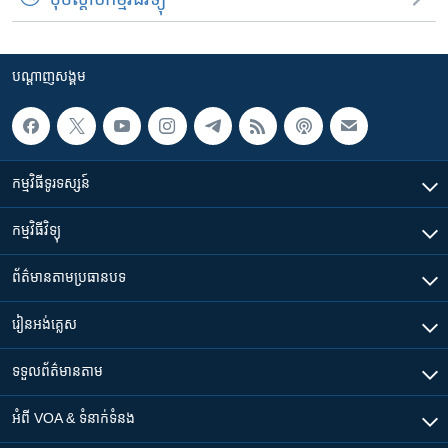
បណ្តាញ​សង្គម
កម្មវិធី​ទូរទស្សន៍
កម្មវិធី​វិទ្យុ
ព័ត៌មាន​តាមប្រធានបទ​
រៀន​​អង់គ្លេស
ទទួល​ព័ត៌មាន​តាម
អំពី​ VOA & ទំនាក់ទំនង