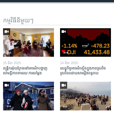
កម្មវិធី​នីមួយៗ
15 មីនា 2025
14 មីនា 2025
តន្ត្រីករ​អ៊ុយក្រែន​នៅ​អាមេរិក​បង្ហាញ​
សេដ្ឋកិច្ច​អាមេរិក​ស្ថិត​ក្នុង​ភាពស្រពិច
សាមគ្គីភាព​តាម​រយៈ​ការសម្តែង
ស្រពិល​ដោយសារ​រឿង​ពន្ធគយ