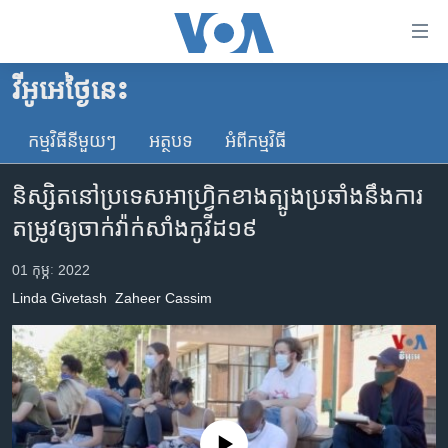
ភ្ជាប់​
ទៅ​
គេហទំព័រ​
វីអូអេថ្ងៃនេះ
កម្ពុជា
ទាក់ទង
រំលង​
កម្មវិធី​នីមួយៗ
អត្ថបទ​
អំពី​កម្មវិធី​
អន្តរជាតិ
និង​
អាមេរិក
ចូល​
និស្សិត​នៅ​ប្រទេស​អាហ្វ្រិក​ខាងត្បូង​ប្រឆាំង​នឹង​ការ​
ទៅ​​
ចិន
តម្រូវ​ឲ្យ​ចាក់​វ៉ាក់សាំង​កូវីដ១៩
ទំព័រ​
ហេឡូវីអូអេ
ព័ត៌មាន​​
01 កុម្ភៈ 2022
តែ​
កម្ពុជាច្នៃប្រតិដ្ឋ
Linda Givetash
Zaheer Cassim
ម្តង
ព្រឹត្តិការណ៍ព័ត៌មាន
រំលង​
និង​
ទូរទស្សន៍ / វីដេអូ​
ចូល​
វិទ្យុ / ផតខាសថ៍
ទៅ​
ទំព័រ​
កម្មវិធីទាំងអស់
No media source currently available