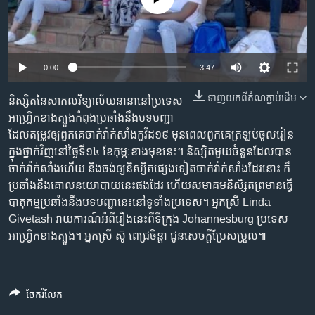
រចនា
សម្ព័ន្ធ​
Khmer English
រំលង​
និង​
បណ្តាញ​សង្គម
0:00
3:47
ចូល​
ទៅ​
ទាញ​យក​ពី​តំណភ្ជាប់​ដើម
និស្សិត​នៃ​សាកលវិទ្យាល័យ​នានា​នៅ​ប្រទេស​
កាន់​
អាហ្វ្រិក​ខាងត្បូង​កំពុង​ប្រឆាំង​នឹង​បទ​បញ្ជា​
ទំព័រ​
ភាសា
ដែល​តម្រូវ​ឲ្យ​ពួកគេ​ចាក់​វ៉ាក់សាំង​កូវីដ១៩ មុន​ពេល​ពួកគេ​ត្រឡប់​ចូល​រៀន​
ស្វែង​
ក្នុង​ថ្នាក់​វិញ​នៅ​ថ្ងៃទី១៤ ខែកុម្ភៈខាង​មុខ​នេះ។ និស្សិត​មួយ​ចំនួន​ដែល​បាន​
រក
ចាក់​វ៉ាក់សាំង​ហើយ និង​ចង់​ឲ្យ​និស្សិត​ផ្សេង​ទៀត​ចាក់​វ៉ាក់សាំង​ដែរ​នោះ ក៏​
ប្រឆាំង​នឹង​គោល​នយោបាយ​នេះ​ផងដែរ ហើយ​សមាគម​និសិ្សត​ព្រមាន​ធ្វើ​
បាតុកម្ម​ប្រឆាំង​នឹង​បទ​បញ្ជា​នេះ​នៅ​ទូទាំង​ប្រទេស។ អ្នកស្រី Linda
Givetash រាយការណ៍​អំពី​រឿង​នេះ​ពី​ទីក្រុង Johannesburg ប្រទេស​
អាហ្វ្រិក​ខាងត្បូង។ អ្នកស្រី ស៊ូ ពេជ្រចិន្តា ជូន​សេចក្ដី​ប្រែ​សម្រួល៕
ចែករំលែក