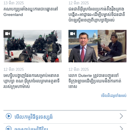
13 មីនា 2025
12 មីនា 2025
គណបក្ស​ប្រឆាំង​ឈ្នះ​ការបោះឆ្នោត​នៅ
ជនជាតិ​អ៊ីស្រាអែល​ប្រកាន់​តឹងរ៉ឹង​គ្រោង​
Greenland
បង្កើត​«អាជ្ញាធរ‍»​ដើម្បី​បម្លាស់​ទី​ជនជាតិ​
ប៉ាឡេស្ទីន​ចេញពី​ហ្កាហ្សា​ឱ្យ​អស់
12 មីនា 2025
12 មីនា 2025
អេហ្ស៊ីប​បង្ហាញ​ផែនការ​សម្រាប់​អនាគត​
លោក Duterte ត្រូវ​បាន​បញ្ជូនទៅ
ហ្កាហ្សា ខណៈ​អ៊ីស្រាអែល​ព្រមាន​តួនាទី​
ទីក្រុងឡាអេ​ដើម្បី​ប្រឈម​នឹង​ការកាត់
របស់​ក្រុម​ហាម៉ាស់
ទោស
មើល​វីដេអូ​ទាំង​អស់
មើល​កម្មវិធី​ទូរទស្សន៍
ចុចស្តាប់កម្មវិធីវិទ្យុ