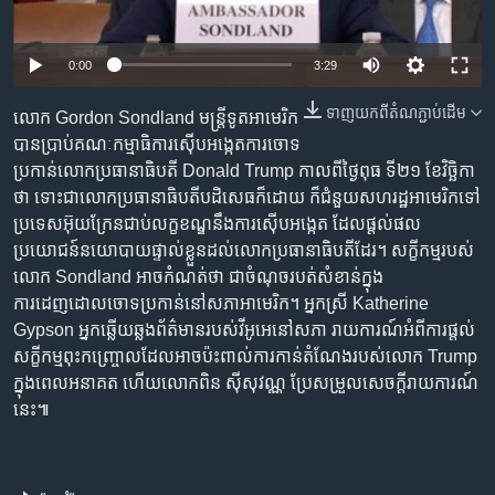
រចនា
សម្ព័ន្ធ​
Khmer English
រំលង​
0:00
3:29
និង​
បណ្តាញ​សង្គម
ចូល​
ទាញ​យក​ពី​តំណភ្ជាប់​ដើម
លោក Gordon Sondland មន្ត្រីទូតអាមេរិក
ទៅ​
បានប្រាប់គណៈកម្មាធិការស៊ើបអង្កេតការចោទ
កាន់​
ប្រកាន់លោកប្រធានាធិបតី Donald Trump កាលពីថ្ងៃពុធ ទី២១ ខែវិច្ឆិកា
ទំព័រ​
ថា ទោះជាលោកប្រធានាធិបតីបដិសេធក៏ដោយ ក៏ជំនួយសហរដ្ឋអាមេរិកទៅ
ភាសា
ស្វែង​
ប្រទេសអ៊ុយក្រែនជាប់លក្ខខណ្ឌនឹងការស៊ើបអង្កេត ដែលផ្តល់ផល
រក
ប្រយោជន៍នយោបាយផ្ទាល់ខ្លួនដល់លោកប្រធានាធិបតីដែរ។ សក្ខីកម្មរបស់
លោក Sondland អាចកំណត់ថា ជាចំណុចរបត់សំខាន់ក្នុង
ការដេញដោលចោទប្រកាន់នៅសភាអាមេរិក។ អ្នកស្រី Katherine
Gypson អ្នកឆ្លើយឆ្លងព័ត៌មានរបស់វីអូអេនៅសភា រាយការណ៍អំពីការផ្តល់
សក្ខីកម្មពុះកញ្ច្រោលដែលអាចប៉ះពាល់ការកាន់តំណែងរបស់លោក Trump
ក្នុងពេលអនាគត ហើយលោកពិន ស៊ីសុវណ្ណ ប្រែសម្រួលសេចក្តីរាយការណ៍
នេះ៕