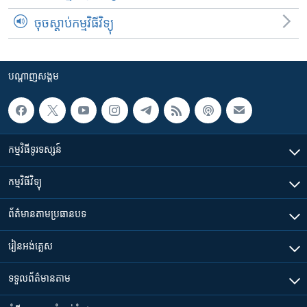
ចុចស្តាប់កម្មវិធីវិទ្យុ
បណ្តាញ​សង្គម
កម្មវិធី​ទូរទស្សន៍
កម្មវិធី​វិទ្យុ
ព័ត៌មាន​តាមប្រធានបទ​
រៀន​​អង់គ្លេស
ទទួល​ព័ត៌មាន​តាម