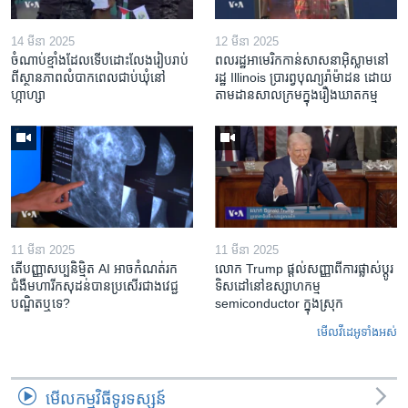
14 មីនា 2025
12 មីនា 2025
ចំណាប់ខ្មាំង​ដែល​ទើប​ដោះលែង​រៀបរាប់​
ពលរដ្ឋអាមេរិក​កាន់សាសនា​អ៊ិស្លាម​នៅ
ពី​ស្ថានភាព​​លំបាក​ពេល​ជាប់​ឃុំ​នៅ​
រដ្ឋ Illinois ​ប្រារព្វបុណ្យរ៉ាម៉ាដន ​ដោយ​
ហ្កាហ្សា
តាម​ដាន​​សាលក្រមក្នុងរឿងឃាតកម្ម
11 មីនា 2025
11 មីនា 2025
តើ​បញ្ញាសប្បនិម្មិត​ AI អាច​កំណត់​រក​
លោក Trump ផ្តល់សញ្ញាពីការផ្លាស់ប្តូរ
ជំងឺមហារីក​សុដន់​បាន​ប្រសើរ​ជាង​វេជ្ជ
ទិសដៅនៅឧស្សាហកម្ម
បណ្ឌិត​ឬ​ទេ?
semiconductor ក្នុងស្រុក
មើល​វីដេអូ​ទាំង​អស់
មើល​កម្មវិធី​ទូរទស្សន៍