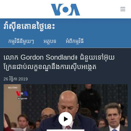
ភ្ជាប់​
ទៅ​
គេហទំព័រ​
វ៉ាស៊ីនតោន​ថ្ងៃ​នេះ
កម្ពុជា
ទាក់ទង
រំលង​
កម្មវិធី​នីមួយៗ
អត្ថបទ​
អំពី​កម្មវិធី​
អន្តរជាតិ
និង​
អាមេរិក
ចូល​
លោក Gordon Sondland៖ ជំនួយទៅអ៊ុយ
ទៅ​​
ចិន
ក្រែនជាប់លក្ខខណ្ឌនឹងការស៊ើបអង្កេត
ទំព័រ​
ហេឡូវីអូអេ
ព័ត៌មាន​​
26 វិច្ឆិកា 2019
តែ​
កម្ពុជាច្នៃប្រតិដ្ឋ
ម្តង
ព្រឹត្តិការណ៍ព័ត៌មាន
រំលង​
និង​
ទូរទស្សន៍ / វីដេអូ​
ចូល​
វិទ្យុ / ផតខាសថ៍
ទៅ​
No media source currently available
ទំព័រ​
កម្មវិធីទាំងអស់