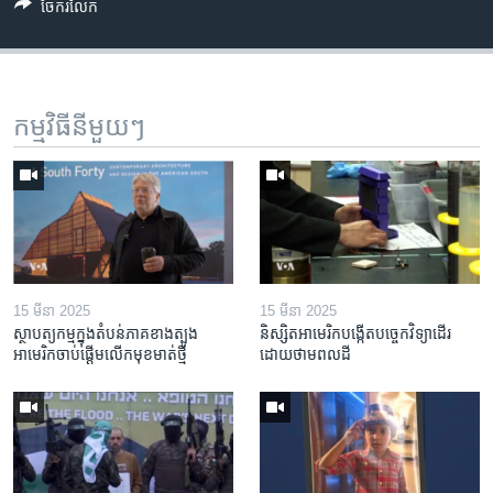
ចែករំលែក
កម្មវិធី​នីមួយៗ
15 មីនា 2025
15 មីនា 2025
ស្ថាបត្យកម្ម​ក្នុង​តំបន់​ភាគ​ខាង​ត្បូង​
និស្សិត​អាមេរិក​បង្កើត​បច្ចេកវិទ្យា​ដើរ​
អាមេរិក​ចាប់ផ្តើម​លើក​មុខមាត់​ថ្មី
ដោយ​ថាមពល​ដី