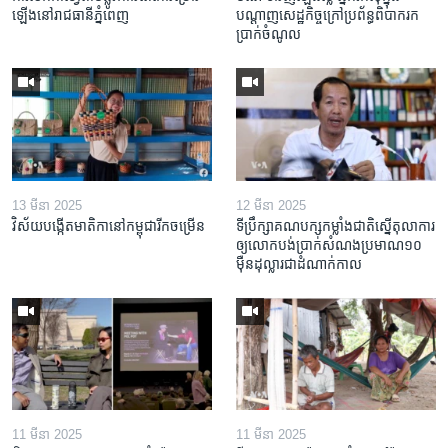
ឡើង​នៅ​រាជធានី​ភ្នំពេញ
បណ្តាញ​សេដ្ឋកិច្ចក្រៅ​ប្រព័ន្ធពិបាក​រក​
ប្រាក់​ចំណូល
13 មីនា 2025
12 មីនា 2025
វិស័យ​បង្កើត​មាតិកា​នៅ​កម្ពុជា​រីក​ចម្រើន
ទីប្រឹក្សា​គណបក្ស​កម្លាំង​ជាតិ​ស្នើ​តុលាការ​
ឲ្យ​លោក​បង់ប្រាក់​សំណង​ប្រមាណ​១០​
ម៉ឺន​ដុល្លារ​ជា​ដំណាក់កាល
11 មីនា 2025
11 មីនា 2025