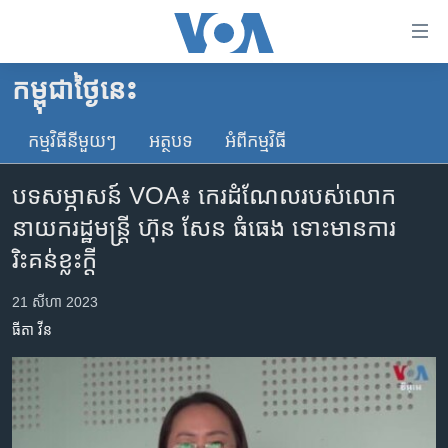
ភ្ជាប់​
ទៅ​
គេហទំព័រ​
កម្ពុជាថ្ងៃនេះ
កម្ពុជា
ទាក់ទង
រំលង​
កម្មវិធី​នីមួយៗ
អត្ថបទ​
អំពី​កម្មវិធី​
អន្តរជាតិ
និង​
អាមេរិក
ចូល​
បទសម្ភាសន៍ VOA៖ កេរដំណែល​របស់​លោក​
ទៅ​​
ចិន
នាយក​រដ្ឋ​មន្ត្រី ហ៊ុន ​សែន ធំធេង​ ទោះ​មាន​ការ​
ទំព័រ​
ហេឡូវីអូអេ
រិះគន់​ខ្លះ​ក្តី
ព័ត៌មាន​​
តែ​
កម្ពុជាច្នៃប្រតិដ្ឋ
21 សីហា 2023
ម្តង
ព្រឹត្តិការណ៍ព័ត៌មាន
រំលង​
ធីតា វីន
និង​
ទូរទស្សន៍ / វីដេអូ​
ចូល​
វិទ្យុ / ផតខាសថ៍
ទៅ​
ទំព័រ​
កម្មវិធីទាំងអស់