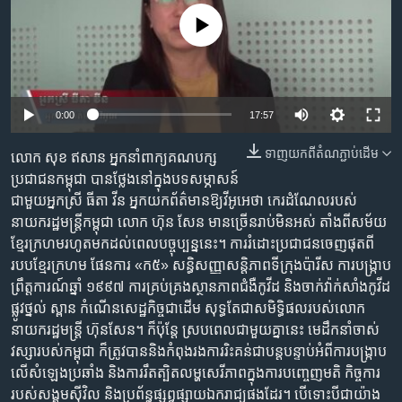
រចនា
សម្ព័ន្ធ​
No media source currently available
Khmer English
រំលង​
និង​
បណ្តាញ​សង្គម
ចូល​
ទៅ​
0:00
17:57
កាន់​
ទំព័រ​
ទាញ​យក​ពី​តំណភ្ជាប់​ដើម
លោក ​សុខ​ ឥសាន ​អ្នក​នាំ​ពាក្យ​គណបក្ស​
ភាសា
ស្វែង​
ប្រជាជន​កម្ពុជា​ បាន​ថ្លែង​នៅ​ក្នុង​បទ​​សម្ភាសន៍​
រក
ជាមួយ​អ្នក​ស្រី​ ធីតា​ វីន ​អ្នកយកព័ត៌មាន​ឱ្យ​វីអូអេ​ថា ​កេរដំណែល​របស់​​
នាយក​រដ្ឋ​មន្ត្រី​កម្ពុជា លោក ហ៊ុន ​សែន ​មាន​ច្រើន​រាប់​មិន​អស់​ តាំង​ពី​សម័យ​
ខ្មែរ​ក្រហម​រហូត​មក​ដល់​ពេល​បច្ចុប្បន្ន​នេះ។ ការ​រំដោះ​ប្រជាជន​ចេញ​ផុត​ពី​
របប​ខ្មែរ​ក្រហម​ ផែន​ការ​ «ក៥»​ សន្ធិ​សញ្ញា​សន្តិភាព​ទីក្រុង​ប៉ារីស​ ការ​បង្ក្រាប​
ព្រឹត្តការណ៍​ឆ្នាំ​ ១៩៩៧​ ការ​គ្រប់​គ្រង​ស្ថាន​ភាព​ជំងឺកូវីដ ​និង​ចាក់​វ៉ាក់​សាំង​កូវីដ
​ផ្លូវ​ថ្នល់​ ស្ពាន​ កំណើន​សេដ្ឋកិច្ច​ជា​ដើម​ សុទ្ធ​តែ​ជា​សមិទ្ធិ​ផល​របស់​លោ​ក
នាយក​រដ្ឋ​មន្ត្រី ហ៊ុន​សែន។ ក៏ប៉ុន្តែ ស្រប​ពេល​ជាមួយ​គ្នា​នេះ មេដឹកនាំ​ចាស់​
វស្សា​របស់​កម្ពុជា​ ក៏​ត្រូវបាន​និង​កំពុង​រងការ​រិះគន់​ជាបន្តបន្ទាប់​អំពី​ការ​បង្ក្រាប​
លើ​សំឡេង​ប្រឆាំង និង​ការ​រឹតត្បិត​លម្ហ​សេរីភាព​ក្នុង​ការបញ្ចេញ​មតិ កិច្ចការ​
របស់​សង្គមស៊ីវិល និង​ប្រព័ន្ធ​ផ្សព្វផ្សាយ​ឯករាជ្យ​ផងដែរ។ បើ​ទោះ​បី​ជា​យ៉ាង​