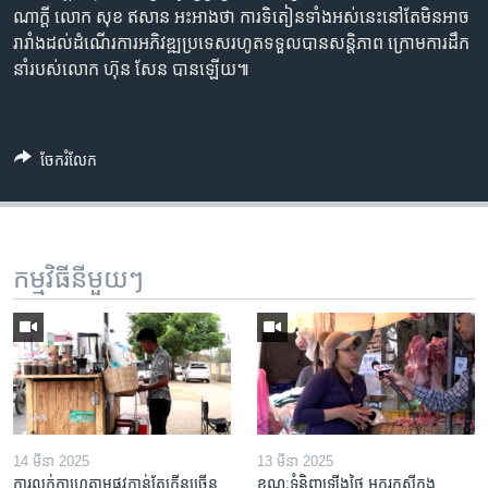
ណាក្តី លោក សុខ ឥសាន អះអាង​ថា ​ការ​ទិតៀន​ទាំង​អស់​នេះ​នៅតែ​មិន​អាច​
រារាំង​ដល់​ដំណើរ​ការ​អភិវឌ្ឍ​ប្រទេស​រហូត​ទទួល​បាន​សន្តិភាព ​ក្រោម​ការ​ដឹក​
នាំ​របស់​លោក​ ហ៊ុន​ សែន​ បាន​ឡើយ៕
ចែករំលែក
កម្មវិធី​នីមួយៗ
14 មីនា 2025
13 មីនា 2025
ការលក់​កាហ្វេ​តាម​ផ្លូវ​កាន់តែ​កើន​ច្រើន​
ខណៈទំនិញឡើងថ្លៃ អ្នករកស៊ីក្នុង​