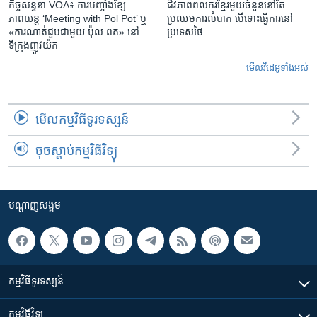
កិច្ចសន្ទនា VOA៖ ការ​បញ្ចាំង​ខ្សែ
ជីវភាពពលករខ្មែរមួយចំនួននៅតែ
ភាពយន្ត ‘Meeting with Pol Pot’ ឬ
ប្រឈមការលំបាក បើទោះធ្វើការនៅ
«ការណាត់ជួប​ជាមួយ​ ប៉ុល ពត» នៅ
ប្រទេសថៃ
ទីក្រុងញូវយ៉ក​
មើល​វីដេអូ​ទាំង​អស់
មើល​កម្មវិធី​ទូរទស្សន៍
ចុចស្តាប់កម្មវិធីវិទ្យុ
បណ្តាញ​សង្គម
កម្មវិធី​ទូរទស្សន៍
កម្មវិធី​វិទ្យុ