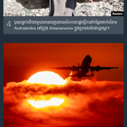
4
បុរសម្នាក់លីបាវមួយពោរពេញដោយសំបកដបផ្លាស្ទិកនៅកន្លែងចាក់សំរាម
Andralanitra នៅក្រុង Antananarivo ក្នុងប្រទេសម៉ាដាហ្គាស្កា។