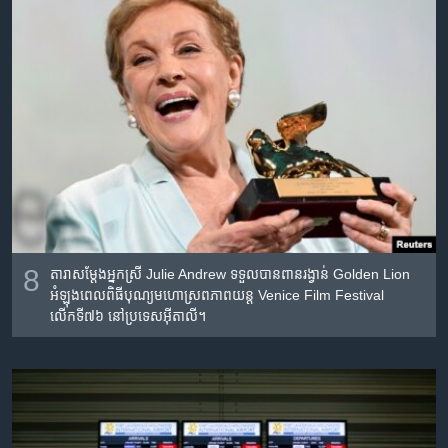
8
តារាសម្តែងអ្នកស្រី Julie Andrew ទទួលបានពានរង្វាន់ Golden Lion
អំឡុងពេលពិធីបុណ្យមហោស្រពភាពយន្ត Venice Film Festival
លើកទី៧៦ នៅប្រទេសអ៊ីតាលី។