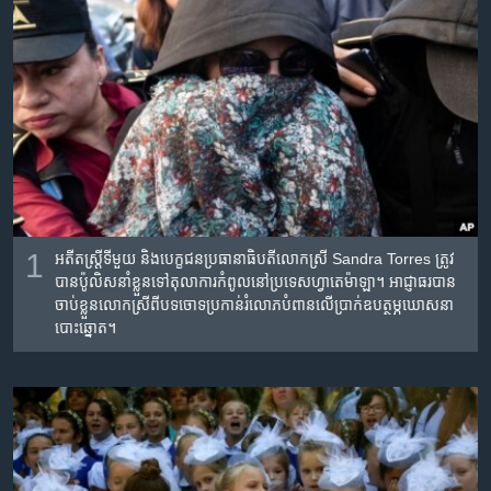
រចនា
សម្ព័ន្ធ​
Khmer English
រំលង​
និង​
បណ្តាញ​សង្គម
ចូល​
ទៅ​
កាន់​
ទំព័រ​
ភាសា
ស្វែង​
រក
1
អតីតស្រី្តទីមួយ និងបេក្ខជនប្រធានាធិបតីលោកស្រី Sandra Torres ត្រូវ
បានប៉ូលិសនាំខ្លួនទៅតុលាការកំពូលនៅប្រទេសហ្វាតេម៉ាឡា។ អាជ្ញាធរបាន
ចាប់ខ្លួនលោកស្រីពីបទចោទប្រកាន់រំលោភបំពានលើប្រាក់ឧបត្ថម្ភឃោសនា
បោះឆ្នោត។