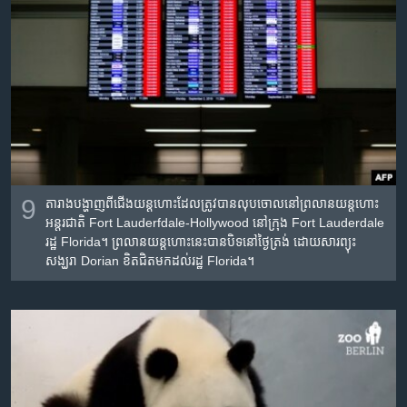
9
តារាងបង្ហាញពីជើងយន្តហោះដែលត្រូវបានលុបចោលនៅព្រលានយន្តហោះ
អន្តរជាតិ Fort Lauderfdale-Hollywood នៅក្រុង Fort Lauderdale
រដ្ឋ Florida។ ព្រលានយន្តហោះនេះបានបិទនៅថ្ងៃត្រង់ ដោយសារព្យុះ
សង្ឃរា Dorian ខិតជិតមកដល់រដ្ឋ Florida។