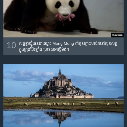
10
សត្វខ្លាឃ្មុំផេនដាឈ្មោះ Meng Meng ពាំកូនភ្លោះរបស់វានៅសួនសត្វ
ក្នុងក្រុងប៊ែរឡាំង ប្រទេសអាល្លឺម៉ង់។