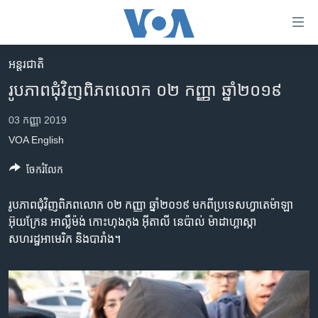
ភ្ជាប់​
ទៅ​
គេហទំព័រ​
អន្តរជាតិ
កម្ពុជា
ទាក់ទង
រូបភាពជុំវិញពិភពលោក ០២ កញ្ញា ឆ្នាំ២០១៩
រំលង​
អន្តរជាតិ
និង​
03 កញ្ញា 2019
អាមេរិក
ចូល​
VOA English
ទៅ​​
ចិន
ទំព័រ​
ចែករំលែក
ហេឡូវីអូអេ
ព័ត៌មាន​​
តែ​
កម្ពុជាច្នៃប្រតិដ្ឋ
រូបភាពជុំវិញពិភពលោក ០២ កញ្ញា ឆ្នាំ២០១៩ មកពីប្រទេសហ្វាតេម៉ាឡា
ម្តង
អ៊ុយក្រែន អាល្លឺម៉ង់ កោះហុងកុង អ៊ីតាលី នេប៉ាល់ ម៉ាដាហ្គាស្កា
ព្រឹត្តិការណ៍ព័ត៌មាន
រំលង​
សហរដ្ឋអាមេរិក និងបារាំង។
និង​
ទូរទស្សន៍ / វីដេអូ​
ចូល​
វិទ្យុ / ផតខាសថ៍
ទៅ​
ទំព័រ​
កម្មវិធីទាំងអស់