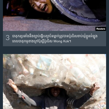
3
បាតុករប្រឆាំងនឹងច្បាប់ធ្វើបត្យាប័នម្នាក់​ត្រូវបាន​ប៉ូលិសចាប់​ឃុំខ្លួនអំឡុង
ពេលបាតុកម្ម​ខាងក្រៅ​ប៉ុស្តិ៍​ប៉ូលិស Mong Kok។