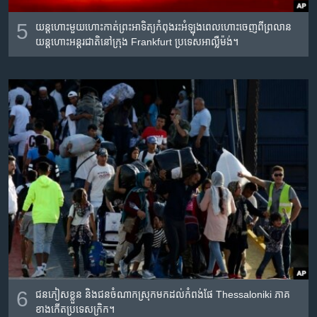
5
យន្តហោះមួយហោះកាត់ព្រះអាទិត្យកំពុងរះអំឡុងពេលហោះចេញពីព្រលាន
យន្តហោះអន្តរជាតិនៅក្រុង Frankfurt ប្រទេសអាល្លឺម៉ង់។
6
ជនភៀសខ្លួន និងជនចំណាកស្រុកមកដល់កំពង់ផែ Thessaloniki ភាគ
ខាងកើតប្រទេសក្រិក។