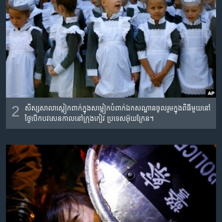
2
សិស្សសាលាស្លៀកពាក់ក្នុងសម្លៀកបំពាក់
ឯកសណ្ឋានចូលរួមក្នុងពិធីមួយនៅ
ថ្ងៃបើកបវសេនកាលនៅក្រុងកៀវ ប្រទេសអ៊ុយក្រែន។