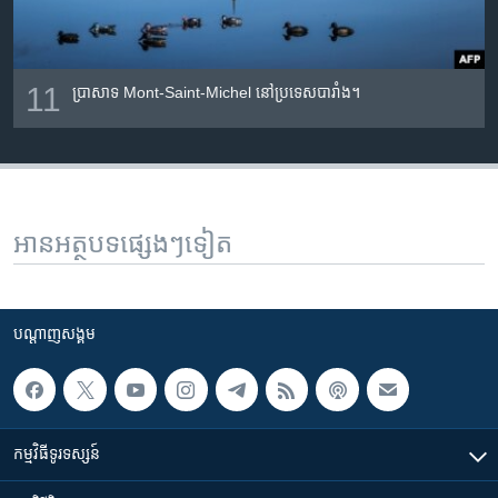
11
បា្រសាទ Mont-Saint-Michel នៅប្រទេសបារាំង។
អានអត្ថបទផ្សេងៗទៀត
បណ្តាញ​សង្គម
កម្មវិធី​ទូរទស្សន៍