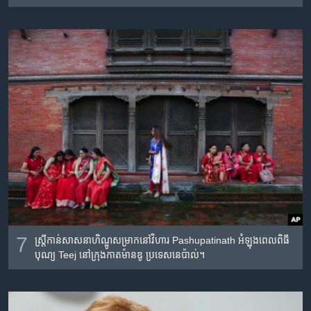
7
ស្រី្តកាន់សាសនាហិណ្ឌូសម្រាកនៅវិហារ Pashupatinath អំឡុងពេលពិធី
បុណ្យ Teej នៅក្រុងកាតម៉ានឌូ ប្រទេសនេប៉ាល់។