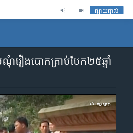
ផ្សាយផ្ទាល់
ណុំរឿង​បោក​គ្រាប់បែក​២៥​ឆ្នាំ​
EMBED