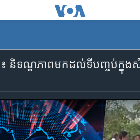
 និទណ្ឌភាព​មកដល់​ទីបញ្ចប់​ក្នុង​សំ