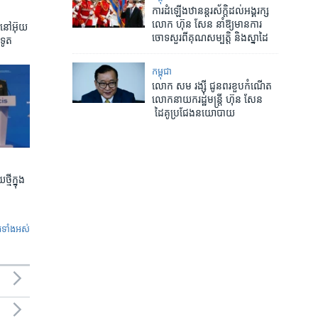
ការ​ដំឡើង​ឋានន្តរស័ក្តិ​ដល់​អង្គរក្ស​
លោក ​ហ៊ុន សែន ​នាំ​ឱ្យ​មាន​ការ​
៊ីនៅអ៊ុយ
ចោទ​សួរ​ពី​គុណសម្បត្តិ ​និង​ស្នាដៃ​
ទូត
កម្ពុជា
លោក សម រង្ស៊ី ​ជូនពរ​ខួប​កំណើត​
លោក​នាយក​រដ្ឋមន្ត្រី​ ហ៊ុន សែន​
ដៃគូ​ប្រជែង​នយោបាយ
ី​ក្នុង​
ូ​ទាំង​អស់