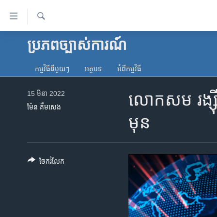
ភ្ជាប់​
ទៅ​
គេហទំព័រ​
ស្វែង​
ប្រភពច្បាស់ការណ៍
កម្ពុជា
រក
ទាក់ទង
អន្តរជាតិ
រំលង​
កម្មវិធី​នីមួយៗ
អត្ថបទ​
អំពី​កម្មវិធី​
និង​
អាមេរិក
ចូល​
15 មីនា 2022
លោកសម រង្ស៊ី​៖
ចិន
ទៅ​​
ម៉ែន គឹមសេង
ទំព័រ​
ហេឡូវីអូអេ
មុន
ព័ត៌មាន​​
កម្ពុជាច្នៃប្រតិដ្ឋ
តែ​
ម្តង
ព្រឹត្តិការណ៍ព័ត៌មាន
រំលង​
ចែករំលែក
ទូរទស្សន៍ / វីដេអូ​
និង​
ចូល​
វិទ្យុ / ផតខាសថ៍
ទៅ​
កម្មវិធីទាំងអស់
ទំព័រ​