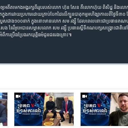
​ឲ្យ​អតីត​មេកង​អង្គរក្ស​ពីរ​រូប​របស់​​លោក ហ៊ុន សែន ​គឺ​លោក​ហ៊ុយ ពិសិដ្ឋ ​និង​លោ
​ក្នុង​ការ​វាយ​ប្រហារ​ដោយ​គ្រាប់បែក​ដៃ​លើ​ក្បួន​បាតុកម្ម​អហិង្សា​កាលពី​ថ្ងៃទី​៣០
​របួស​ជាង​១០០​នាក់​ ក្នុង​នោះ​មាន​លោក សម រង្ស៊ី ​ដែល​ពេលនោះ​ជា​ប្រធាន​គណបក្ស​
​ នៃ​វីអូអេ​បាន​សម្ភាស​លោក សម រង្ស៊ី​ ប្រធាន​ស្តីទី​គណបក្ស​សង្គ្រោះ​ជាតិ​​នៅ​ក្នុ
​ការប្រឹងប្រែង​រកយុត្តិធម៌​ជូន​ជន​រងគ្រោះ៕