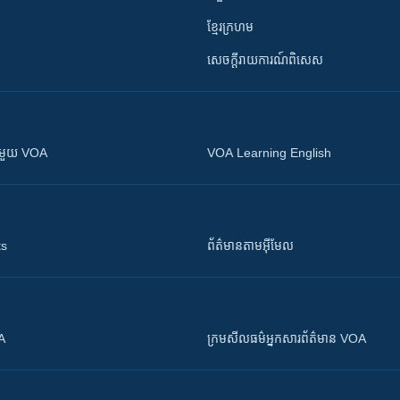
ខ្មែរក្រហម
សេចក្តីរាយការណ៍ពិសេស
ស​​ជាមួយ VOA
VOA Learning English
ts
ព័ត៌មាន​តាម​អ៊ីមែល
OA
ក្រម​​​សីលធម៌​​​អ្នក​​​សារព័ត៌មាន VOA