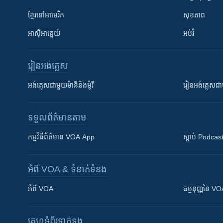
ខ្មែរ​នៅអាមេរិក
សុខភាព
អាស៊ីអាគ្នេយ៍
អប់រំ
រៀន​​អង់គ្លេស
អង់គ្លេស​ជាមួយ​ម៉ានី​និង​ម៉ូរី
រៀន​​​​​​អង់គ្លេ
ទទួល​ព័ត៌មាន​តាម
កម្មវិធី​ព័ត៌មាន VOA App
ស្តាប់ Podcas
អំពី​ VOA & ទំនាក់ទំនង
អំពី​ VOA
ធម្មនុញ្ញ​នៃ V
គេហទំព័រ​​ទាក់ទង