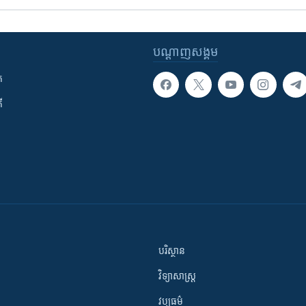
បណ្តាញ​សង្គម
ក
ី
បរិស្ថាន
វិទ្យាសាស្រ្ត
វប្បធម៌