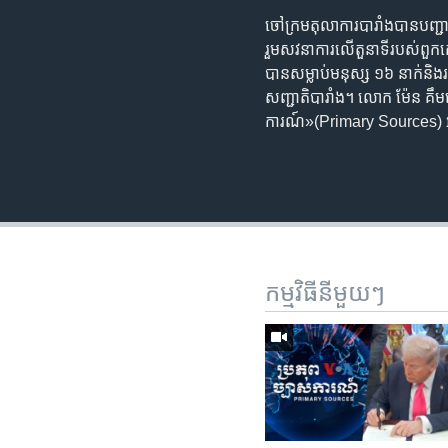
ចៅក្រម​តុលាការ​បារាំង​បាន​បញ្ជា
រួម​សវនាការ​លើ​តួនាទី​របស់​ពួកគេ
បាន​សម្លាប់​មនុស្ស ១៦ នាក់​​និង
សញ្ជាតិ​បារាំង។ លោក ​ម៉ែន គឹមសេង
ការណ៍»​(Primary Sources) អំពី
កម្មវិធី​នីមួយៗ