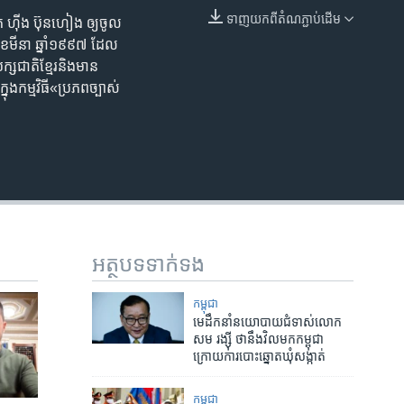
ទាញ​យក​ពី​តំណភ្ជាប់​ដើម
ក ហ៊ីង ប៊ុនហៀង​ ឲ្យ​ចូល​
EMBED
​ ខែមីនា ​ឆ្នាំ១៩៩៧ ដែល​
ជាតិ​ខ្មែរ​និង​មាន​
ង​​កម្មវិធី​«ប្រភព​ច្បាស់
អត្ថបទ​ទាក់ទង
កម្ពុជា
មេដឹកនាំ​នយោបាយ​ជំទាស់​លោក​
សម រង្ស៊ី​ ថា​នឹង​វិល​មក​កម្ពុជា​
ក្រោយ​ការ​បោះឆ្នោត​ឃុំសង្កាត់
កម្ពុជា