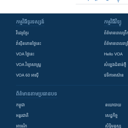
កម្មវិធី​ទូរទស្សន៍
កម្មវិធី​វិទ្យុ
វីដេអូ​ខ្មែរ
ព័ត៌មាន​ពេល​ព្រឹ
វ៉ាស៊ីនតោន​ថ្ងៃ​នេះ
ព័ត៌មាន​​ពេល​រាត្រ
VOA ថ្ងៃនេះ
Hello VOA
VOA ​វិទ្យាសាស្ត្រ
សំឡេង​ជំនាន់​ថ្មី
VOA 60 អាស៊ី
វេទិកា​អាស៊ាន
ព័ត៌មាន​តាមប្រធានបទ​
កម្ពុជា
នយោបាយ
អន្តរជាតិ
សេដ្ឋកិច្ច
អាមេរិក
សិទ្ធិមនុស្ស