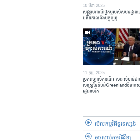
10 មីនា 2025
សង្គ្រាមពាណិជ្ជកម្មរបស់សហរដ្ឋអាម
អតីតកាលនិងបច្ចុប្បន្ន
11 កុម្ភៈ 2025
ប្រភពច្បាស់ការណ៍៖ សារៈ​សំខាន់​ជា​យ
សាស្ត្រ​នៃ​តំបន់​Greenland​​ចំពោះ
រដ្ឋ​អាមេរិក
មើល​កម្មវិធី​ទូរទស្សន៍
ចុចស្តាប់កម្មវិធីវិទ្យុ