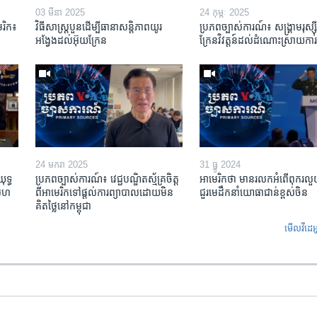
03 មីនា 2025
24 កុម្ភៈ 2025
េរិក៖
វិធីសាស្ត្របួនដើម្បីធានាសន្តិភាពយូរ
ប្រភពច្បាស់ការណ៍៖ សង្គ្រាមរុស្ស
អង្វែងដល់អ៊ុយក្រែន
ក្រែនវិវត្តន៍ដល់ដំណោះស្រាយការ
24 មករា 2025
31 ធ្នូ 2024
ុទ្ធ
ប្រភពច្បាស់ការណ៍៖ វេជ្ជបណ្ឌិត​ស្ម័គ្រចិត្ត​
អាមេរិក​ថា មាន​រលក​អំពើ​ពុករលួយ​ថ្ម
​សហ
ពី​អាមេរិក​ទៅ​ផ្តល់​ការព្យាបាល​ដោយ​មិន​
ជួរ​មេដឹកនាំ​យោធា​ជាន់ខ្ពស់​ចិន
គិត​ថ្លៃ​នៅ​កម្ពុជា
មើល​វីដេអ