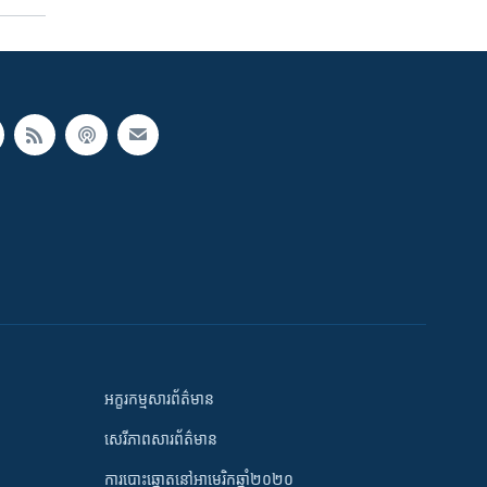
អក្ខរកម្មសារព័ត៌មាន
សេរីភាពសារព័ត៌មាន
ការបោះឆ្នោតនៅអាមេរិកឆ្នាំ២០២០