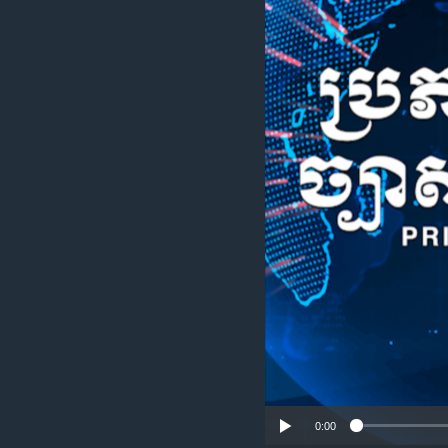
រចនា
សម្ព័ន្ធ​
រំលង​
និង​
ចូល​
ទៅ​
កាន់​
ទំព័រ​
ស្វែង​
រក
0:00