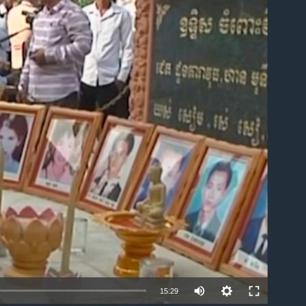
ble
15:29