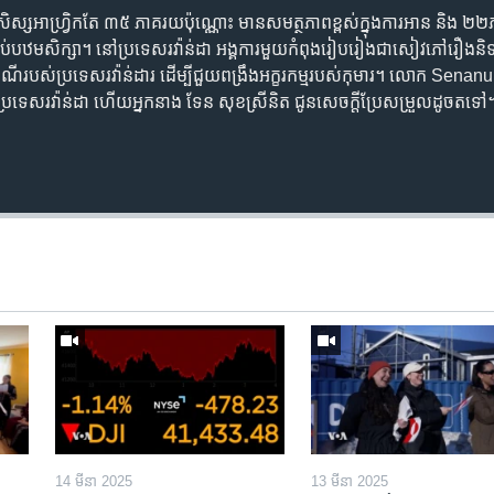
ស្ស​អាហ្វ្រិក​តែ​ ៣៥ ភាគរយ​ប៉ុណ្ណោះ​ ​មាន​សមត្ថភាព​ខ្ពស់​ក្នុង​ការ​អាន​​ និង​ 
ចប់​បឋម​សិក្សា។ នៅ​ប្រទេស​រវ៉ាន់ដា អង្គការ​មួយ​កំពុង​រៀបរៀង​ជា​សៀវភៅ​រឿង​និទាន​
រពៃណី​របស់​ប្រទេស​រវ៉ាន់ដារ​ ដើម្បី​ជួយ​ពង្រឹង​អក្ខរកម្ម​របស់​កុមារ។ លោក Se
ប្រទេស​រវ៉ាន់ដា ហើយ​អ្នកនាង ទែន សុខស្រីនិត ជូន​សេចក្តី​ប្រែ​សម្រួល​ដូចតទ
14 មីនា 2025
13 មីនា 2025