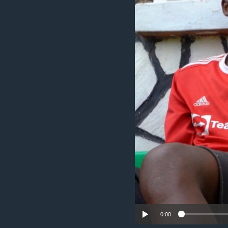
រចនា
សម្ព័ន្ធ​
រំលង​
និង​
ចូល​
ទៅ​
កាន់​
ទំព័រ​
ស្វែង​
រក
0:00