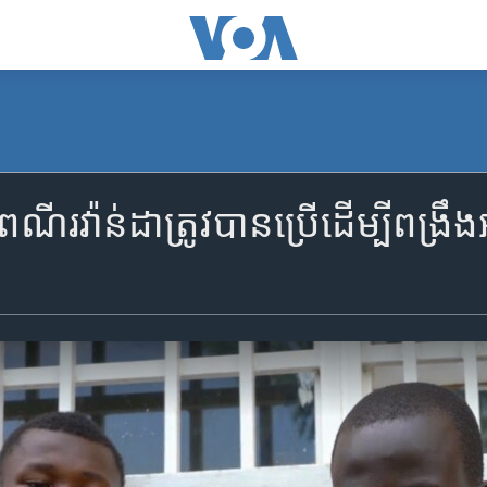
ៃណី​រវ៉ាន់ដា​ត្រូវ​បាន​ប្រើ​ដើម្បីពង្រឹង