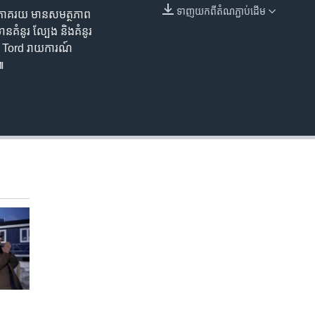
ទាញ​យក​ពី​តំណភ្ជាប់​ដើម
២២ភាគ​រយ មាន​​សមត្ថភាព​
EMBED
គំនូរ​ ល្បែង​ និង​គំនូរ​
nanu Tord រាយការណ៍
ៅ៕