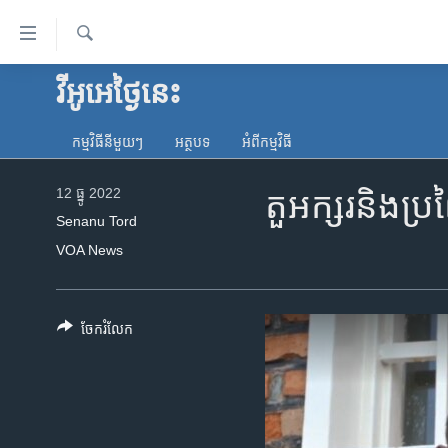
ភ្ជាប់​
ទៅ​
គេហទំព័រ​
ស្វែង​
វីអូអេថ្ងៃនេះ
កម្ពុជា
រក
ទាក់ទង
អន្តរជាតិ
រំលង​
កម្មវិធី​នីមួយៗ
អត្ថបទ​
អំពី​កម្មវិធី​
និង​
អាមេរិក
ចូល​
12 ធ្នូ 2022
តួអក្សរ​និង​ប្រព
ចិន
ទៅ​​
Senanu Tord
ទំព័រ​
ហេឡូវីអូអេ
VOA News
ព័ត៌មាន​​
កម្ពុជាច្នៃប្រតិដ្ឋ
តែ​
ម្តង
ព្រឹត្តិការណ៍ព័ត៌មាន
ចែករំលែក
រំលង​
ទូរទស្សន៍ / វីដេអូ​
និង​
ចូល​
វិទ្យុ / ផតខាសថ៍
ទៅ​
កម្មវិធីទាំងអស់
ទំព័រ​