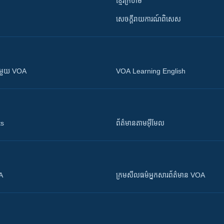
ខ្មែរក្រហម
សេចក្តីរាយការណ៍ពិសេស
ស​​ជាមួយ VOA
VOA Learning English
ts
ព័ត៌មាន​តាម​អ៊ីមែល
OA
ក្រម​​​សីលធម៌​​​អ្នក​​​សារព័ត៌មាន VOA