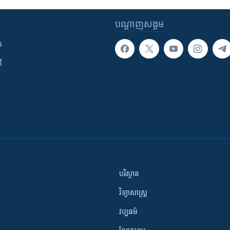
បណ្តាញ​សង្គម
ក
ី
បរិស្ថាន
វិទ្យាសាស្រ្ត
វប្បធម៌