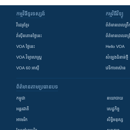
កម្មវិធី​ទូរទស្សន៍
កម្មវិធី​វិទ្យុ
វីដេអូ​ខ្មែរ
ព័ត៌មាន​ពេល​ព្រឹ
វ៉ាស៊ីនតោន​ថ្ងៃ​នេះ
ព័ត៌មាន​​ពេល​រាត្រ
VOA ថ្ងៃនេះ
Hello VOA
VOA ​វិទ្យាសាស្ត្រ
សំឡេង​ជំនាន់​ថ្មី
VOA 60 អាស៊ី
វេទិកា​អាស៊ាន
ព័ត៌មាន​តាមប្រធានបទ​
កម្ពុជា
នយោបាយ
អន្តរជាតិ
សេដ្ឋកិច្ច
អាមេរិក
សិទ្ធិមនុស្ស