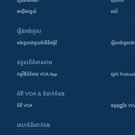
ខ្មែរ​នៅអាមេរិក
សុខភាព
អាស៊ីអាគ្នេយ៍
អប់រំ
រៀន​​អង់គ្លេស
អង់គ្លេស​ជាមួយ​ម៉ានី​និង​ម៉ូរី
រៀន​​​​​​អង់គ្លេ
ទទួល​ព័ត៌មាន​តាម
កម្មវិធី​ព័ត៌មាន VOA App
ស្តាប់ Podcas
អំពី​ VOA & ទំនាក់ទំនង
អំពី​ VOA
ធម្មនុញ្ញ​នៃ V
គេហទំព័រ​​ទាក់ទង