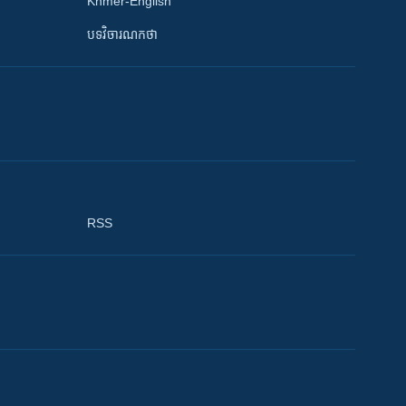
Khmer-English
បទវិចារណកថា
RSS