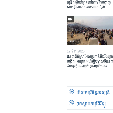
តន្ត្រីករ​អ៊ុយក្រែន​នៅ​អាមេរិក​បង្ហាញ​
សាមគ្គីភាព​តាម​រយៈ​ការសម្តែង
12 មីនា 2025
ជនជាតិ​អ៊ីស្រាអែល​ប្រកាន់​តឹងរ៉ឹង​គ្រោ
បង្កើត​«អាជ្ញាធរ‍»​ដើម្បី​បម្លាស់​ទី​ជនជា
ប៉ាឡេស្ទីន​ចេញពី​ហ្កាហ្សា​ឱ្យ​អស់
មើល​កម្មវិធី​ទូរទស្សន៍
ចុចស្តាប់កម្មវិធីវិទ្យុ