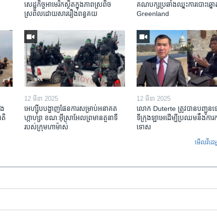
សេដ្ឋកិច្ច​អាមេរិក​ស្ថិត​ក្នុង​ភាពស្រពិច
គណបក្ស​ប្រឆាំង​ឈ្នះ​ការបោះឆ្នោ
ស្រពិល​ដោយសារ​រឿង​ពន្ធគយ
Greenland
12 មីនា 2025
12 មីនា 2025
ង​
អេហ្ស៊ីប​បង្ហាញ​ផែនការ​សម្រាប់​អនាគត​
លោក Duterte ត្រូវ​បាន​បញ្ជូន
តិ​
ហ្កាហ្សា ខណៈ​អ៊ីស្រាអែល​ព្រមាន​តួនាទី​
ទីក្រុងឡាអេ​ដើម្បី​ប្រឈម​នឹង​ការ
របស់​ក្រុម​ហាម៉ាស់
ទោស
មើល​វីដេអ