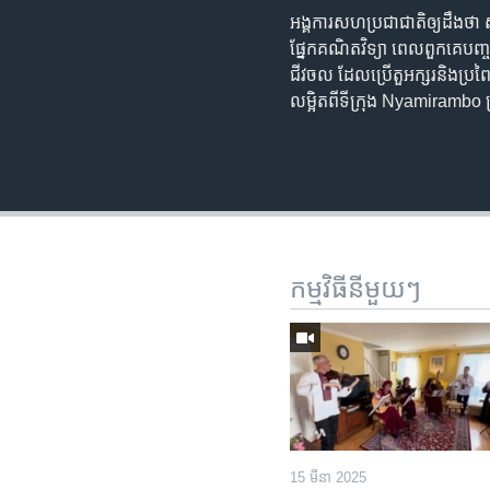
អង្គការសហប្រជាជាតិ​ឲ្យដឹង​ថា សិ
ផ្នែក​គណិតវិទ្យា​​ ពេល​ពួកគេ​បញ្
ជីវចល​ ដែល​ប្រើតួ​អក្សរ​និង​ប្
លម្អិត​ពី​ទីក្រុង Nyamirambo 
កម្មវិធី​នីមួយៗ
15 មីនា 2025