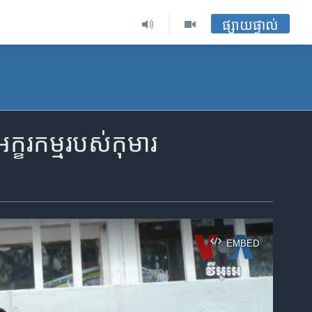
ផ្សាយផ្ទាល់
​អក្ខរកម្ម​របស់​កុមារ
EMBED