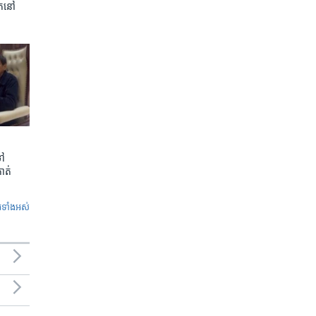
ត​នៅ
ទៅ
កាត់
ូ​ទាំង​អស់