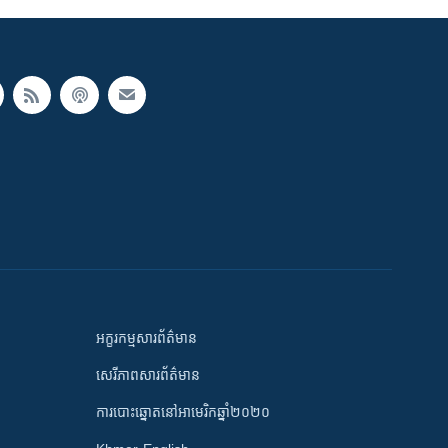
អក្ខរកម្មសារព័ត៌មាន
សេរីភាពសារព័ត៌មាន
ការបោះឆ្នោតនៅអាមេរិកឆ្នាំ២០២០