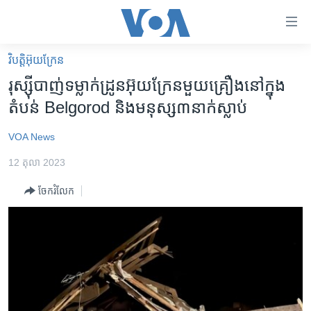
ភ្ជាប់​
ទៅ​
គេហទំព័រ​
វិបត្តិអ៊ុយក្រែន
កម្ពុជា
ទាក់ទង
រុស្ស៊ី​បាញ់​ទម្លាក់​ដ្រូន​អ៊ុយក្រែន​មួយ​គ្រឿង​នៅ​ក្នុង​
រំលង​
អន្តរជាតិ
តំបន់ Belgorod ​និង​មនុស្ស៣នាក់​ស្លាប់
និង​
អាមេរិក
ចូល​
VOA News
ទៅ​​
ចិន
ទំព័រ​
12 តុលា 2023
ហេឡូវីអូអេ
ព័ត៌មាន​​
ចែករំលែក
តែ​
កម្ពុជាច្នៃប្រតិដ្ឋ
ម្តង
ព្រឹត្តិការណ៍ព័ត៌មាន
រំលង​
និង​
ទូរទស្សន៍ / វីដេអូ​
ចូល​
វិទ្យុ / ផតខាសថ៍
ទៅ​
ទំព័រ​
កម្មវិធីទាំងអស់