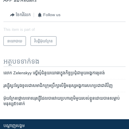
AFP និង​ Reuters
ចែករំលែក
Follow us
This item is part of
នយោបាយ
វិបត្តិអ៊ុយក្រែន
អត្ថបទ​ទាក់ទង
លោក Zelenskyy ស្នើ​សុំ​ជំនួយ​យោធា​ក្នុង​កិច្ចប្រជុំ​ជាមួយ​អង្គការ​អូតង់
រុស្ស៊ី​ស្វះស្វែង​ចូល​ជា​សមាជិក​ក្រុមប្រឹក្សា​សិទ្ធិ​មនុស្ស​អង្គការ​សហប្រជាជាតិ​វិញ
អ៊ុយក្រែន​ថ្កោលទោស​រុស្ស៊ី​ដែល​បាន​វាយប្រហារ​​​ភូមិ​មួយ​របស់​​ខ្លួន​ដោយ​បាន​សម្លាប់​
មនុស្ស​៥១​នាក់
បណ្តាញ​សង្គម