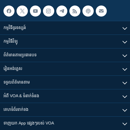
កម្មវិធី​ទូរទស្សន៍
កម្មវិធី​វិទ្យុ
ព័ត៌មាន​តាមប្រធានបទ​
រៀន​​អង់គ្លេស
ទទួល​ព័ត៌មាន​តាម
អំពី​ VOA & ទំនាក់ទំនង
គេហទំព័រ​​ទាក់ទង
ទាញយក​ App ផ្សេងៗ​របស់​ VOA