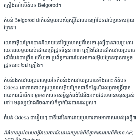
គ្រឿង​នៅ​លើ​តំបន់ Belgorod។
តំបន់ Belgorod ជា​តំបន់​មួយ​របស់​រុស្ស៊ី​ដែល​មាន​ព្រំដែន​ជាប់​ប្រទេស​អ៊ុយ
ក្រែន។
យោធា​អ៊ុយក្រែន​បាន​និយាយ​នៅ​ថ្ងៃ​ព្រហស្បតិ៍​នេះ​ថា ​រុស្ស៊ី​បាន​វាយ​ប្រហារ​
រយៈពេល​មួយ​យប់​ដោយ​ប្រើ​ដ្រូន​ចំនួន ៣៣ គ្រឿង​ដែល​ដៅ​ការវាយ​ប្រហារ​
លើ​តំបន់​ជា​ច្រើន​ ហើយ​ថា ​ប្រព័ន្ធ​ការពារ​ដែន​អាកាស​អ៊ុយក្រែន​បាន​កម្ទេច​
ដ្រូន​នោះ ២៨ គ្រឿង។
តំបន់​រងការ​វាយ​ប្រហារ​មួយ​នៃ​តំបន់​រង​ការវាយ​ប្រហារ​ទាំង​នោះ ​គឺ​តំបន់
Odesa នៅ​ភាគ​ខាង​ត្បូង​ប្រទេស​អ៊ុយក្រែន​ជា​ទីកន្លែង​ដែល​ពួក​មន្ត្រី​បាន​
រាយការណ៍​ពី​ការ ខូចខាត​រចនា​សម្ព័ន្ធ​កំពង់ផែ​និង​អគារ​ដែល​មាន​មនុស្ស​រស់​
នៅ។ មនុស្ស​យ៉ាង​តិច​ណាស់​ក៏​ម្នាក់​ដែរ​បាន​រងរបួស។
តំបន់ Odesa ជា​រឿយៗ ជា​ទីដៅ​នៃ​ការវាយ​ប្រហារ​តាម​អាកាស​របស់​រុស្ស៊ី៕
ព័ត៌មាន​ខ្លះ​នៃ​សេចក្តីរាយការណ៍​នេះ​ដកស្រង់​ពី​ទីភ្នាក់ងារ​សារព័ត៌មាន AP,