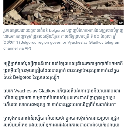
រចនា
សម្ព័ន្ធ​
Khmer English
រំលង​
និង​
បណ្តាញ​សង្គម
ចូល​
រូបថតផ្សាយដោយរដ្ឋបាលតំបន់ Belgorod បង្ហាញបំណែកអគារដែលត្រូវបានបំផ្លាញ
ទៅ​
ដោយ​ការ​បាញ់​ទម្លាក់​ដ្រូនរបស់​អ៊ុយក្រែន កាលពីថ្ងៃព្រហស្បតិ៍ ទី ១២ ខែតុលា ឆ្នាំ
កាន់​
២០២៣។ (Belgorod region governor Vyacheslav Gladkov telegram
channel via AP)
ទំព័រ​
ភាសា
ស្វែង​
រក
មន្ត្រី​ម្នាក់​របស់​រុស្ស៊ី​បាន​និយាយ​នៅ​ថ្ងៃ​ព្រហស្បតិ៍​នេះ​ថា​កម្ទេច​បាក់បែក​មកពី​
ដ្រូន​អ៊ុយក្រែន​មួយ​គ្រឿង​ដែល​បាន​ធ្លាក់​ បាន​សម្លាប់​មនុស្ស៣នាក់​នៅ​ក្នុង​
តំបន់ Belgorod នៃ​ប្រទេស​រុស្ស៊ី។
លោក Vyacheslav Gladkov អភិបាល​តំបន់​នោះ​បាន​និយាយ​តាម​សារ​
លើ​តេឡេក្រាម​ថា ​កម្ទេច​បាក់បែក​របស់​ដ្រូន​នោះ​បាន​បំផ្លាញ​ផ្ទះ​មួយ​ខ្នង ​
ហើយ​ថា ​សាកសព​មនុស្ស ៣ នាក់​បាន​ត្រូវ​គេ​រកឃើញ​ពី​គំនរ​បាក់បែក។
ក្រសួង​ការពារ​ជាតិ​រុស្ស៊ី​បាន​និយាយ​ថា ​ខ្លួន​បាន​បង្អាក់​ការវាយ​ប្រហារ​ដ្រូន​
របស់​អ៊ុយក្រែន ដោយ​ប្រព័ន្ធ​ការពារ​ដែន​អាកាស​បាន​បាញ់​ទម្លាក់​ដ្រូន​មួយ​