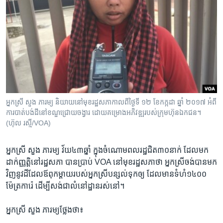
អ្នកស្រី សួង ភារម្យ និយាយ​នៅ​មុខ​រដ្ឋសភា​កាលពី​ថ្ងៃ​ទី​ ១២ ខែ​កក្កដា​ ឆ្នាំ ២០១៧​ អំពី​
ការបាត់បង់​ដី​នៅ​ខណ្ឌ​ជ្រោយ​ចង្វារ ដោយ​គម្រោង​អភិវឌ្ឍ​របស់​ក្រុម​ហ៊ុន​ឯកជន។
(ហ៊ុល រស្មី/VOA)
អ្នកស្រី ​សួង ភារម្យ​ ​វ័យ​៤៣​ឆ្នាំ​ ក្នុង​ចំណោម​ពលរដ្ឋ​ជិត​៣០នាក់​ ​ដែល​មក​
ដាក់​ញ្ញត្តិ​នៅ​រដ្ឋ​សភា​ បាន​ប្រាប់​ VOA ​នៅ​មុខ​រដ្ឋសភា​ថា​ ​អ្នក​ស្រីចង់​បាន​មក​
វិញ​នូវ​ដី​ដែល​ឪពុក​ម្តាយ​របស់​អ្នកស្រី​បន្សល់​ទុក​ឲ្យ ដែល​មាន​ទំហំ​១៤០០​
ម៉ែត្រ​ការ៉េ​ ដើម្បី​សង់​ជា​លំនៅ​ដ្ឋាន​រស់​នៅ។​
អ្នកស្រី សួង ភារម្យ​ថ្លែង​ថា៖​