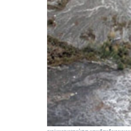
រចនា
សម្ព័ន្ធ​
រំលង​
និង​
ចូល​
ទៅ​
កាន់​
ទំព័រ​
ស្វែង​
រក