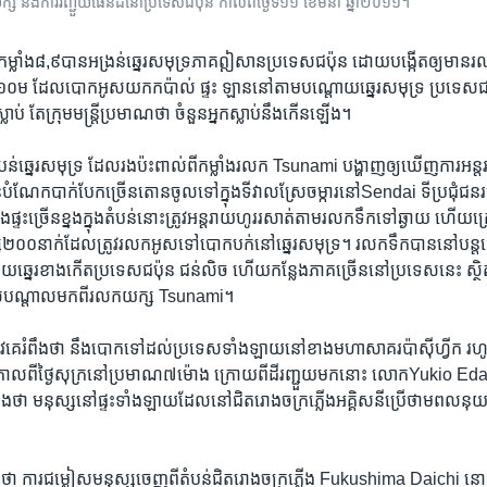
ក្ស​​ និង​ការរញ្ជួយ​ផែនដី​នៅ​ប្រទេស​ជប៉ុន​​ កាលពី​ថ្ងៃ​ទី១១​ ខែ​មិនា​ ឆ្នាំ២០១១។​
មួយ​កម្លាំង​៨,៩​បាន​អង្រន់​ឆ្នេរ​សមុទ្រភាគ​ឦសាន​ប្រទេស​ជប៉ុន​ ដោយ​បង្កើត​ឲ្យ​មាន
១០​ម ​ដែលបោក​អូស​យក​កប៉ាល់ ​ផ្ទះ ​ឡាន​នៅ​តាម​បណ្តោយ​ឆ្នេរ​សមុទ្រ​ ប្រទេស​ជប
ាប់​ តែក្រុម​មន្រ្តី​ប្រមាណ​ថា​ ចំនួន​អ្នក​ស្លាប់​នឹង​កើន​ឡើង។
ំបន់​ឆ្នេរ​សមុទ្រ​ ដែល​រង​ប៉ះពាល់​ពីកម្លាំង​រលក​ Tsunami​ បង្ហាញ​ឲ្យ​ឃើញ​ការ​អន្
ណែក​បាក់​បែកច្រើន​តោន​ចូល​ទៅ​ក្នុង​ទី​វាល​ស្រែ​ចម្ការ​នៅ​Sendai ​ទី​ប្រជុំជន​របស់
​ផ្ទះ​ច្រើន​ខ្នង​ក្នុង​តំបន់​នោះ​ត្រូវអន្តរាយ​ហូរ​រសាត់​តាម​រលក​ទឹក​ទៅ​ឆ្ងាយ​ ហើ
០០​នាក់ដែល​ត្រូវ​រលកអូស​ទៅ​បោកបក់​នៅ​ឆ្នេរ​សមុទ្រ។​ រលក​ទឹក​បាន​នៅ​បន្ត​ធ
​ឆ្នេរ​ខាង​កើត​ប្រទេស​ជប៉ុន ​ជន់លិច ​ហើយ​កន្លែង​ភាគ​ច្រើន​នៅ​ប្រទេស​នេះ ​ស្ថិត
ះពាល់​បណ្តាល​មក​ពី​រលក​យក្ស ​Tsunami។
​គេ​រំពឹង​ថា​ នឹង​បោក​ទៅ​ដល់​ប្រទេស​ទាំង​ឡាយ​នៅ​ខាង​មហា​សាគរ​ប៉ាស៊ីហ្វីក​ រហូ
 កាល​ពី​ថ្ងៃ​សុក្រ​នៅ​ប្រមាណ​៧​ម៉ោង ​ក្រោយ​ពី​ដី​រញ្ជួយ​មក​នោះ ​លោក​Yukio Eda
លែង​ថា​ មនុស្ស​នៅផ្ទះ​ទាំង​ឡាយ​ដែល​នៅ​ជិត​រោង​ចក្រ​ភ្លើង​អគ្គិសនី​ប្រើ​ថាមពលនុយ​ក្លេ
 ​ការ​ជម្លៀស​មនុស្ស​ចេញ​ពី​តំបន់​ជិត​រោងចក្រ​ភ្លើង ​Fukushima Daichi ​នោះ​ជ