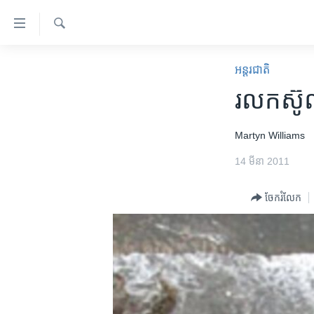
ភ្ជាប់​
ទៅ​
គេហទំព័រ​
ស្វែង​
កម្ពុជា
រក
អន្តរជាតិ
ទាក់ទង
អន្តរជាតិ
រលក​ស៊ូណ
រំលង​
និង​
អាមេរិក
ចូល​
Martyn Williams
ចិន
ទៅ​​
14 មីនា 2011
ទំព័រ​
ហេឡូវីអូអេ
ព័ត៌មាន​​
កម្ពុជាច្នៃប្រតិដ្ឋ
ចែករំលែក
តែ​
ម្តង
ព្រឹត្តិការណ៍ព័ត៌មាន
រំលង​
ទូរទស្សន៍ / វីដេអូ​
និង​
ចូល​
វិទ្យុ / ផតខាសថ៍
ទៅ​
កម្មវិធីទាំងអស់
ទំព័រ​