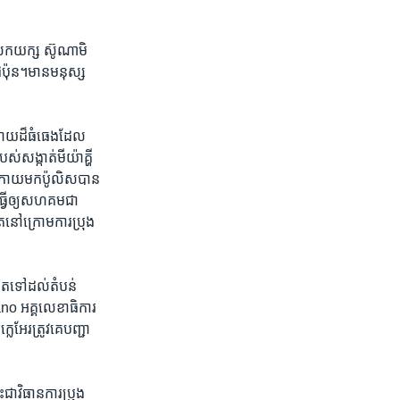
​រលក​យក្ស ​ស៊ូណាមិ
៉ុន។​មាន​មនុស្ស​
តរាយ​ដ៏​ធំធេង​ដែល​
​សង្កាត់​មីយ៉ា​គ្ហី
យ​ក្រោយ​មក​ប៉ូលិសបាន​
្វើ​ឲ្យ​សហគមជា​
​នៅ​ក្រោម​ការប្រុង​
ត​ទៅ​ដល់​តំបន់​
no ​អគ្គ​លេខាធិការ​
អែរ​ត្រូវ​គេ​បញ្ជា​
ា​វិធានការ​ប្រុង​