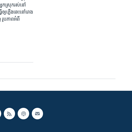
នក​ស្រុក​រស់​នៅ​
វើ​ឲ្យ​ភ្លើង​ឆេះ​នៅ​រោង
 រូបភាព​អំពី​