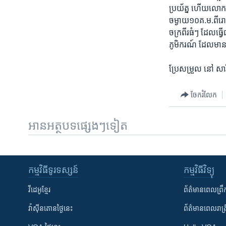
ប្រយ័ត្ន ​ហើយ​លោក​ន
ចម្ងាយ​១០​គ.ម.​ពី​រោងច
ចក្រ​ពីរ​ធំៗ​ ដែល​ធ្វ
ភូមិករណ៍ ​ដែល​មាន
ប្រែសម្រួល​ នៅ សា
ចែករំលែក
អានអត្ថបទផ្សេងៗទៀត
កម្មវិធី​ទូរទស្សន៍
កម្មវិធី​វិទ្យុ
វីដេអូ​ខ្មែរ
ព័ត៌មាន​ពេល​ព្រឹ
វ៉ាស៊ីនតោន​ថ្ងៃ​នេះ
ព័ត៌មាន​​ពេល​រាត្រ