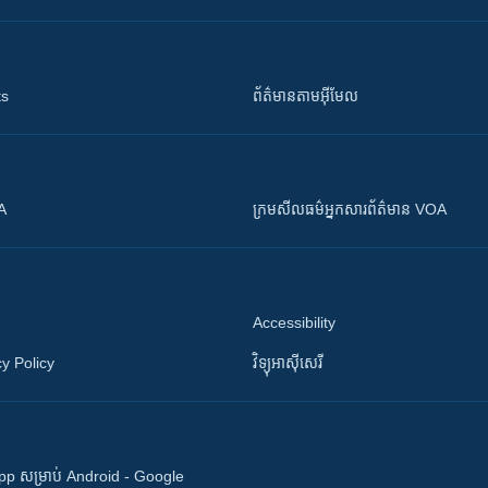
ts
ព័ត៌មាន​តាម​អ៊ីមែល
OA
ក្រម​​​សីលធម៌​​​អ្នក​​​សារព័ត៌មាន VOA
Accessibility
y Policy
វិទ្យុ​អាស៊ី​សេរី
 App សម្រាប់ Android - Google