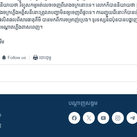
ិយាយ​ថា ​វិទ្យុ​សកម្ម​អត់​លេច​ចេញ​ពី​រោង​ចក្រ​នោះទេ។​ លោក​ក៏​បាន​និយាយ​ថា​ អ្
ក្រ​ភ្លើង​អគ្គិសនី​នោះ​ត្រូវ​គេ​បញ្ជា​មិន​ឲ្យ​ចេញ​ពី​ផ្ទះ​ទេ។​ ការ​រញ្ជួយ​ដី​នោះ​ក៏បាន​ធ្
ើ​ផលិត​ផល​ពី​សារធាតុ​គីមី​ បាន​មក​ពី​ការ​ចម្រាញ់​ប្រេង។ ​ទូរទស្សន៍​ជប៉ុន​បាន​បង្ហាញ​
​អណ្តាត​ភ្លើង​ពាស​ពេញ។
រីម
Follow us
បោះពុម្ព
បណ្តាញ​សង្គម
ក
ី