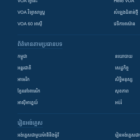
VOA ថ្ងៃនេះ
Hello VOA
VOA ​វិទ្យាសាស្ត្រ
សំឡេង​ជំនាន់​ថ្មី
VOA 60 អាស៊ី
វេទិកា​អាស៊ាន
ព័ត៌មាន​តាមប្រធានបទ​
កម្ពុជា
នយោបាយ
អន្តរជាតិ
សេដ្ឋកិច្ច
អាមេរិក
សិទ្ធិមនុស្ស
ខ្មែរ​នៅអាមេរិក
សុខភាព
អាស៊ីអាគ្នេយ៍
អប់រំ
រៀន​​អង់គ្លេស
អង់គ្លេស​ជាមួយ​ម៉ានី​និង​ម៉ូរី
រៀន​​​​​​អង់គ្លេ