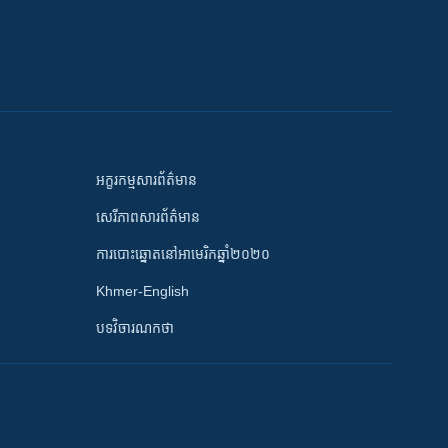
អក្ខរកម្មសារព័ត៌មាន
សេរីភាពសារព័ត៌មាន
ការបោះឆ្នោតនៅអាមេរិកឆ្នាំ២០២០
Khmer-English
បទវិចារណកថា