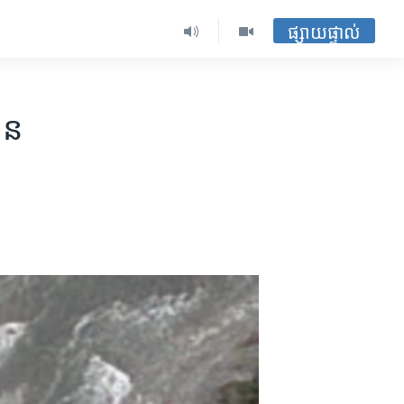
ផ្សាយផ្ទាល់
ុន