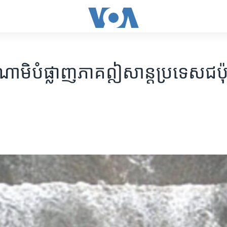
ាមិ​​បំផ្លាញ​ភាគ​ឦសាន្ត​ប្រទេស​ជប៉