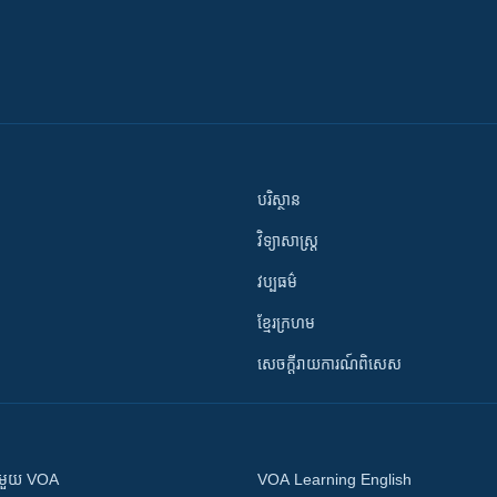
បរិស្ថាន
វិទ្យាសាស្រ្ត
វប្បធម៌
ខ្មែរក្រហម
សេចក្តីរាយការណ៍ពិសេស
ស​​ជាមួយ VOA
VOA Learning English