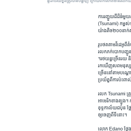
ផ្ទះ​រាប់​រយ​ខ្នង​ត្រូវ​បាន​បំផ្លាញ​ ក្រោយពី​ការកើតមាន​រលក​​យ
ការ​រញ្ជួយ​ដី​ដ៏​ធំ​
(Tsunami) ​កម្ពស់​
យ៉ាង​តិច​២០០​នាក់​ស្ល
រូបថត​តាម​វីដេអូ​ពីត
រលកភក់​បោក​បញ្ជូន​បំ
។រថយន្ត​ច្រើន​រយ និង
រក​ឃើញ​សព​មនុស្ស​២
ច្រើន​នៅ​តាម​បណ្តោយ
ប្រយ័ត្ន​ពី​ការ​ប៉
រលក ​Tsunami ​ត្រូវ
អាមេរិក​ខាង​ត្បូង។​
ខុទ្ទកាល័យ​ជប៉ុន​ ថ្
ឲ្យ​ចេញ​ពី​ទី​នោះ។
លោក ​Edano ថ្លែង​ថា