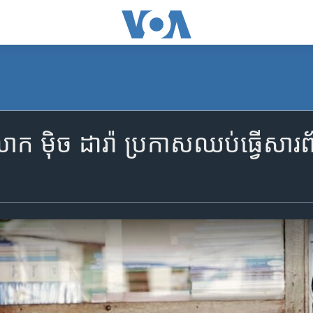
ក ម៉ិច ដារ៉ា ប្រកាស​ឈប់​ធ្វើ​សារ