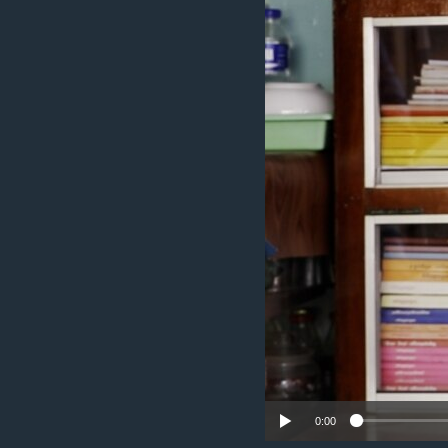
រចនា
សម្ព័ន្ធ​
រំលង​
និង​
ចូល​
ទៅ​
កាន់​
ទំព័រ​
ស្វែង​
រក
0:00