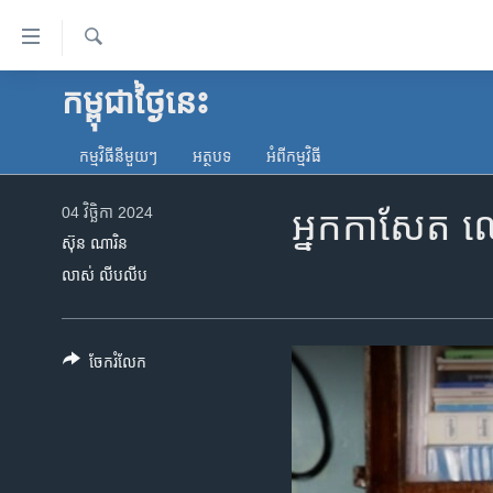
ភ្ជាប់​
ទៅ​
គេហទំព័រ​
ស្វែង​
កម្ពុជាថ្ងៃនេះ
កម្ពុជា
រក
ទាក់ទង
អន្តរជាតិ
រំលង​
កម្មវិធី​នីមួយៗ
អត្ថបទ​
អំពី​កម្មវិធី​
និង​
អាមេរិក
ចូល​
04 វិច្ឆិកា 2024
អ្នក​កាសែត លោ
ចិន
ទៅ​​
ស៊ុន ណារិន
ទំព័រ​
ហេឡូវីអូអេ
លាស់ លីបលីប
ព័ត៌មាន​​
កម្ពុជាច្នៃប្រតិដ្ឋ
តែ​
ម្តង
ព្រឹត្តិការណ៍ព័ត៌មាន
ចែករំលែក
រំលង​
ទូរទស្សន៍ / វីដេអូ​
និង​
ចូល​
វិទ្យុ / ផតខាសថ៍
ទៅ​
កម្មវិធីទាំងអស់
ទំព័រ​