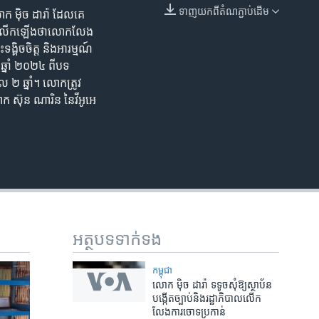
ទាញ​យក​ពី​តំណភ្ជាប់​ដើម
ោក ម៉ិច ដារ៉ា ដែលគេ
EMBED
ុជា លើកឡើងថាលោកលែង
គិចចិត្ត និងអារម្មណ៍
ឆ្នាំ ២០២៤ ពីបទ
២ ឆ្នាំ។ លោកត្រូវ
 ស៊ុន ណារិន នៃវីអូអេ
អត្ថបទ​ទាក់ទង
កម្ពុជា
លោក ​ម៉ិច ដារ៉ា​ ទទូច​សុំ​ឱ្យស្ថាប័ន
បង្កើតច្បាប់​និង​រដ្ឋាភិបាល​លើក​
លែង​ការ​ចោទ​ប្រកាន់