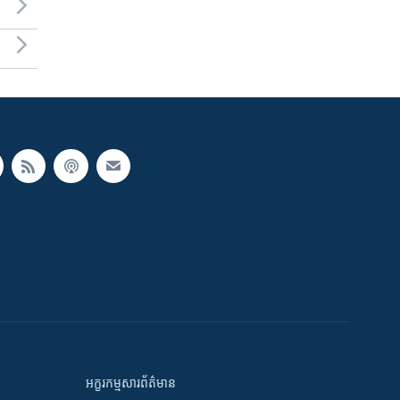
អក្ខរកម្មសារព័ត៌មាន