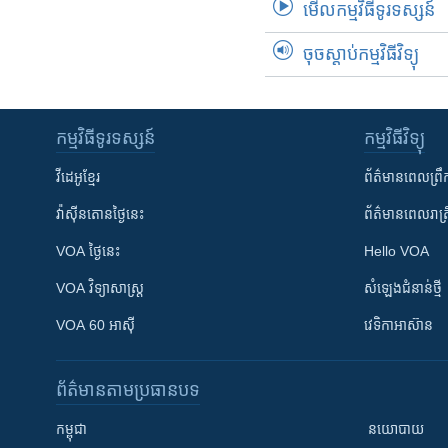
មើល​កម្មវិធី​ទូរទស្សន៍
ចុចស្តាប់កម្មវិធីវិទ្យុ
កម្មវិធី​ទូរទស្សន៍
កម្មវិធី​វិទ្យុ
វីដេអូ​ខ្មែរ
ព័ត៌មាន​ពេល​ព្រឹ
វ៉ាស៊ីនតោន​ថ្ងៃ​នេះ
ព័ត៌មាន​​ពេល​រាត្រ
VOA ថ្ងៃនេះ
Hello VOA
VOA ​វិទ្យាសាស្ត្រ
សំឡេង​ជំនាន់​ថ្មី
VOA 60 អាស៊ី
វេទិកា​អាស៊ាន
ព័ត៌មាន​តាមប្រធានបទ​
កម្ពុជា
នយោបាយ