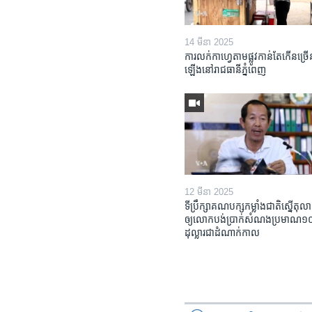
14 មីនា 2025
ការលក់​កាហ្វេ​តាម​ផ្លូវ​កាន់តែ​កើន​ច្រើ
ឡើង​នៅ​រាជធានី​ភ្នំពេញ
12 មីនា 2025
ទីប្រឹក្សា​គណបក្ស​កម្លាំង​ជាតិ​ស្នើ​តុលា
ឲ្យ​លោក​បង់ប្រាក់​សំណង​ប្រមាណ​១០​ម
ដុល្លារ​ជា​ដំណាក់កាល