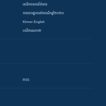
សេរីភាពសារព័ត៌មាន
ការបោះឆ្នោតនៅអាមេរិកឆ្នាំ២០២០
Khmer-English
បទវិចារណកថា
RSS