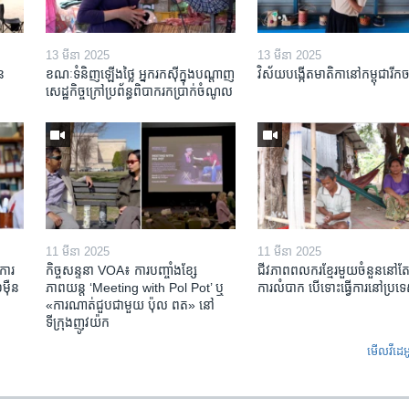
13 មីនា 2025
13 មីនា 2025
ន​
ខណៈទំនិញឡើងថ្លៃ អ្នករកស៊ីក្នុង​បណ្តាញ​
វិស័យ​បង្កើត​មាតិកា​នៅ​កម្ពុជា​រីក​
សេដ្ឋកិច្ចក្រៅ​ប្រព័ន្ធពិបាក​រក​ប្រាក់​ចំណូល
11 មីនា 2025
11 មីនា 2025
ការ​
កិច្ចសន្ទនា VOA៖ ការ​បញ្ចាំង​ខ្សែ
ជីវភាពពលករខ្មែរមួយចំនួននៅ
៉ឺន​
ភាពយន្ត ‘Meeting with Pol Pot’ ឬ
ការលំបាក បើទោះធ្វើការនៅប្រទ
«ការណាត់ជួប​ជាមួយ​ ប៉ុល ពត» នៅ
ទីក្រុងញូវយ៉ក​
មើល​វីដេអ