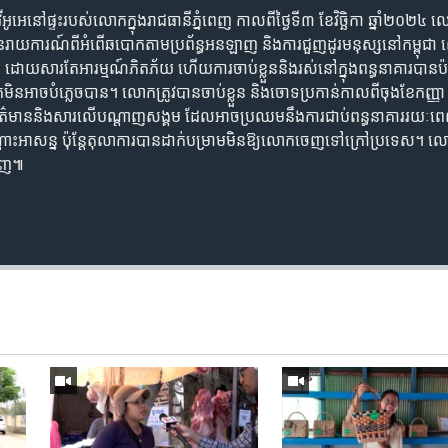
ូអេនៅផ្ទះរបស់លោកក្នុងរាជធានីភ្នំពេញ កាលពីថ្ងៃទី៣ ខែវិច្ឆិកា ឆ្នាំ២០២៤ ល
ានរាយការណ៍ពីអំពើឆបោកតាមប្រព័ន្ធអនឡាញ និងការជួញដូរមនុស្សនៅកម្ព
ដោយសារតែអារម្មណ៍ភិតភ័យ ហើយការចាប់ខ្លួននិងរស់នៅក្នុងពន្ធនាគារបានប៉ះទង្
មិនអាចបំភ្លេចបាន។ លោកត្រូវបានចាប់ខ្លួន និងចោទប្រកាន់កាលពីចុងខែកញ្ញា 
ព័ត៌មាននិងសារលើបណ្តាញសង្គម ដែលអាចប្រឈមនឹងការជាប់ពន្ធនាគាររយៈពេល 
ះអាសន្ន ប៉ុន្តែតុលាការបានដាក់បម្រាមមិនឱ្យលោកចេញទៅក្រៅប្រទេស។ លោក
ពេញ៕