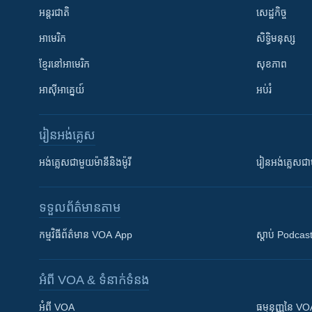
អន្តរជាតិ
សេដ្ឋកិច្ច
អាមេរិក
សិទ្ធិមនុស្ស
ខ្មែរ​នៅអាមេរិក
សុខភាព
អាស៊ីអាគ្នេយ៍
អប់រំ
រៀន​​អង់គ្លេស
អង់គ្លេស​ជាមួយ​ម៉ានី​និង​ម៉ូរី
រៀន​​​​​​អង់គ្លេ
ទទួល​ព័ត៌មាន​តាម
កម្មវិធី​ព័ត៌មាន VOA App
ស្តាប់ Podcas
អំពី​ VOA & ទំនាក់ទំនង
អំពី​ VOA
ធម្មនុញ្ញ​នៃ V