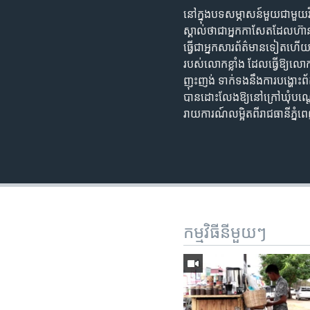
នៅក្នុងបទសម្ភាសន៍មួយជាមួយវីអ
ស្គាល់ថាជាអ្នកកាសែតដែលហ៊
ធ្វើជាអ្នកសារព័ត៌មានទៀតហើយ 
របស់លោកខ្លាំង ដែលធ្វើឱ្យលោក
ញុះញង់ ទាក់ទងនឹងការបង្ហោះ
បានដោះលែងឱ្យនៅក្រៅឃុំបណ្តោ
រាយការណ៍លម្អិតពីរាជធានីភ្នំ
កម្មវិធី​នីមួយៗ