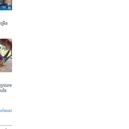
ចម្រើន
តែប្រឈម
េសថៃ
ូ​ទាំង​អស់