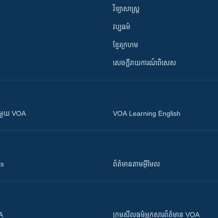
វិទ្យាសាស្រ្ត
វប្បធម៌
ខ្មែរក្រហម
សេចក្តីរាយការណ៍ពិសេស
ស​​ជាមួយ VOA
VOA Learning English
ts
ព័ត៌មាន​តាម​អ៊ីមែល
OA
ក្រម​​​សីលធម៌​​​អ្នក​​​សារព័ត៌មាន VOA