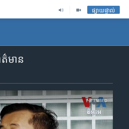
ផ្សាយផ្ទាល់
ព័ត៌មាន
EMBED