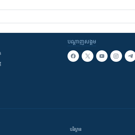
បណ្តាញ​សង្គម
ក
ី
បរិស្ថាន