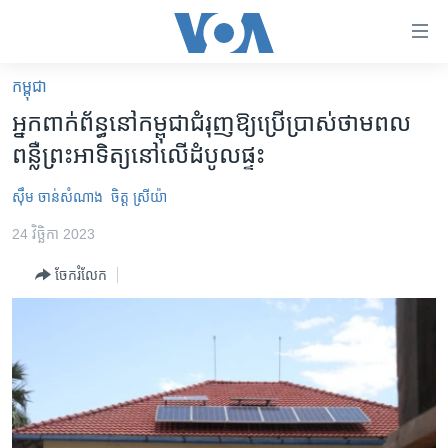
ភ្ជាប់​
ទៅ​
គេហទំព័រ​
កម្ពុជា
កម្ពុជា
ទាក់ទង
អ្នក​ពាក់ព័ន្ធ​នៅ​កម្ពុជា​ជំរុញ​ឱ្យ​ប្រើ​ប្រាស់​ថាមពល​
រំលង​
អន្តរជាតិ
ពន្លឺ​ព្រះ​អាទិត្យ​នៅ​លើ​ដំបូលផ្ទះ
និង​
អាមេរិក
ចូល​
ស៊ឹម ចាន់សំណាង
ចិត្ត ស្រីយ៉ា
ទៅ​​
ចិន
ទំព័រ​
24 វិច្ឆិកា 2023
ហេឡូវីអូអេ
ព័ត៌មាន​​
ចែករំលែក
តែ​
កម្ពុជាច្នៃប្រតិដ្ឋ
ម្តង
ព្រឹត្តិការណ៍ព័ត៌មាន
រំលង​
និង​
ទូរទស្សន៍ / វីដេអូ​
ចូល​
វិទ្យុ / ផតខាសថ៍
ទៅ​
ទំព័រ​
កម្មវិធីទាំងអស់