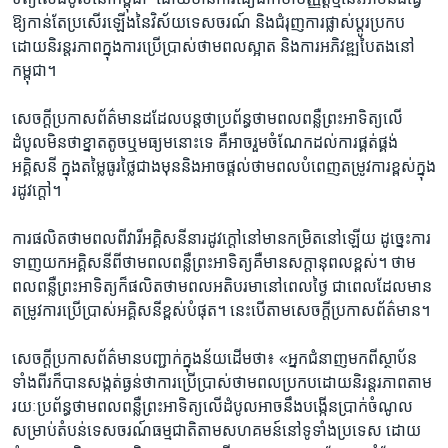
ឱ្យ​កាន់​តែ​ប្រសើរ​ឡើង​នៃ​វិស័យ​ទេសចរណ៍ និង​ជំរុញ​ការ​ផ្លាស់​ប្តូរ​ប្រកប​
ដោយ​និរន្តរ​ភាព​ក្នុង​ការ​ប្រើ​ប្រាស់​ថាម​ពល​ស្អាត និង​ការ​អភិវឌ្ឍ​បៃ​តង​នៅ​
កម្ពុជា។
សេចក្តី​ប្រកាស​ព័ត៌មាន​ដដែល​បន្ត​ថា​ប្រព័ន្ធ​ថាមពល​ពន្លឺ​ព្រះអាទិត្យ​លើ​
ដំបូល​មិន​ថា​ខ្នាត​តូច​ឬ​មធ្យម​នោះ​ទេ​ គឺ​អាច​រួម​ចំណែក​ដល់​ការ​ផ្គត់​ផ្គង់​
អគ្គិសនី ក្នុង​តម្លៃ​ធូរ​ថ្លៃ​ជាង​មុន​និង​អាច​ផ្តល់​ថាម​ពល​បំពេញ​តម្រូវ​ការ​ខ្ពស់​ក្នុង​
រដូវ​ក្តៅ។
ការ​ផលិត​ថាមពល​ពី​វារី​អគ្គិសនី​នា​រដូវ​ក្តៅ​នៅ​មាន​កម្រិត​នៅ​ឡើយ​ ដូច្នេះ​ការ​
ទាញ​យក​អគ្គិសនី​ពី​ថាមពល​ពន្លឺ​ព្រះអាទិត្យ​គឺ​មាន​សក្តា​នុពល​ខ្ពស់។ ថាម​
ពល​ពន្លឺ​ព្រះអាទិត្យ​ក៏​ផលិត​ថាម​ពល​អតិបរមា​នៅ​ពេល​ថ្ងៃ​ ជា​ពេល​ដែល​មាន​
តម្រូវ​ការ​ប្រើ​ប្រាស់​អគ្គិសនី​ខ្ពស់​បំផុត។ នេះ​បើ​តាម​សេចក្តី​ប្រកាស​ព័ត៌មាន។
សេចក្តី​ប្រកាស​ព័ត៌មាន​បញ្ជាក់​ក្នុង​ន័យ​ដើម​ថា​៖ «អ្នក​ជំនាញ​មក​ពី​ស្ថាប័ន​
ទាំង​ពីរ​ក៏​បាន​សង្កត់​ធ្ងន់​ថាការ​ប្រើ​ប្រាស់​ថាម​ពល​ប្រកប​ដោយ​និរន្តរ​ភាព​តាម​
រយៈ​ប្រព័ន្ធ​ថាម​ពល​ពន្លឺ​ព្រះ​អាទិត្យលើ​ដំបូល​អាច​នឹង​បង្កើន​ប្រាក់​ចំណូល​
សម្រាប់​តំបន់​ទេសចរណ៍​ធម្មជាតិ​តាម​សហ​គមន៍​នៅ​ទូទាំង​ប្រទេស​ ដោយ​