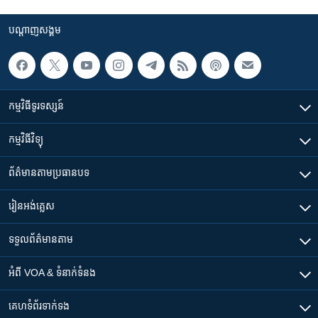
បណ្តាញ​សង្គម
កម្មវិធី​ទូរទស្សន៍
កម្មវិធី​វិទ្យុ
ព័ត៌មាន​តាមប្រធានបទ​
រៀន​​អង់គ្លេស
ទទួល​ព័ត៌មាន​តាម
អំពី​ VOA & ទំនាក់ទំនង
គេហទំព័រ​​ទាក់ទង