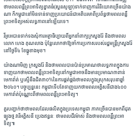
ថាមពល​ពន្លឺ​ព្រះ​អាទិត្យ​ខ្នាត​ធំ(​សួនសូឡា)ទាក់​ទាញ​ការ​វិនិ​យោគ​ច្រើន​យ៉ាង​
ណា​ ក៏​កម្ពុជា​នៅ​មិន​ទាន់​ទាញ​ប្រយោជន៍​ជា​អតិបរមា​ពី​ប្រព័ន្ធ​ថាមពល​ពន្លឺ​
ព្រះអាទិត្យ​អស់​លទ្ធភាព​នៅ​ឡើយ​ទេ។
វីអូអេ​បាន​ទាក់​ទង​សុំ​ការ​អត្ថាធិប្បាយ​ពី​អ្នក​នាំ​ពាក្យ​ក្រសួង​រ៉ែ និង​ថាម​ពល
លោក ហេង គុណ​លាង ប៉ុន្តែ​លោក​ថា​ឱ្យ​ចាំ​ការ​ប្រកាស​របស់​រដ្ឋ​មន្រ្តី​ក្រសួង​រ៉ែ​
នៅ​ថ្ងៃ​ទី​៤ ខែ​ធ្នូខាង​មុខ។
យ៉ាង​ណា​មិញ ក្រសួង​រ៉ែ និង​ថាមពល​បាន​ប៉ាន់​ប្រមាណ​ថា​លទ្ធភាព​ក្នុង​ការ​
ទាញ​យក​ថាមពល​ពន្លឺ​ព្រះអាទិត្យ​នៅ​កម្ពុជា​អាច​នឹងមាន​ប្រមាណ​៣​ពាន់​
មេកា​វ៉ាត់ ឬ​ស្មើ​នឹង​ជិត​៣០%​នៃ​ការ​ផ្គត់​ផ្គង់​ថាមពល​ក្នុង​ស្រុក​សរុប​នា​ឆ្នាំ​
២០៤០។ បច្ចុប្បន្ន​នេះ​ កម្ពុជា​ទើប​តែ​ទាញ​យក​ថាមពល​អគ្គិសនី​ជាង​៤០០​
មេកាវ៉ាត់​ប៉ុណ្ណោះ​ពី​ថាមពល​ពន្លឺ​ព្រះអាទិត្យ។
គួរ​បញ្ជាក់​ថា​ថាមពល​ដែល​ផលិត​ក្នុងប្រទេស​កម្ពុជា ភាគ​ច្រើន​បាន​មកពី​ដុត​
ធ្យូងថ្ម វារី​អគ្គិសនី​ ប្រេង​ឥន្ធនៈ ​ថាម​ពលជីវម៉ាស់​ និង​ថាម​ពល​ពន្លឺ​ព្រះ​អា
ទិត្យ៕