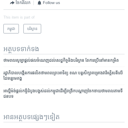
ចែករំលែក
Follow us
This item is part of
កម្ពុជា
បរិស្ថាន
អត្ថបទ​ទាក់ទង
ថាមពល​សូឡា​ផ្តល់​ផល​ចំណេញ​ដល់​សេដ្ឋកិច្ច​និង​បរិស្ថាន​ តែ​ការ​ប្រើ​នៅ​មាន​កម្រិត
រដ្ឋាភិបាល​​បង្កើន​​ការ​​ផលិត​​ថាមពល​​ព្រះ​​អាទិត្យ ខណៈ​បន្ត​សិក្សា​គម្រោង​​វារី​​អគ្គិសនី​​លើ​​
ដៃ​​ទន្លេ​មេគង្គ
អាល្លឺម៉ង់​​ផ្តល់​កម្ចី​ដំបូង​បង្អស់​ដល់​កម្ពុជា​ដើម្បី​ពង្រីក​បណ្តាញ​ចែកចាយ​ថាមពល​តាម​ទី​
ជន​បទ​
អានអត្ថបទផ្សេងៗទៀត