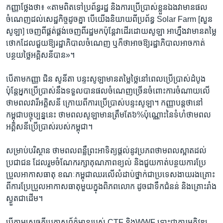
កញ្ញា​ថ្លែង​ថា៖ «តាម​ពិត​ទៅ​ប្រព័ន្ធ​រដ្ឋ និង​ការ​ប្រើ​ប្រាស់​ខ្លួន​ឯង​វា​មាន​ផល​
ចំណេញ​ដល់​សេដ្ឋកិច្ច​ដូច​គ្នា បើ​យើង​និយាយ​ពី​ប្រព័ន្ធ​ Solar Farm [សួន​
សូឡា] ចេញ​ពី​ផ្គត់​ផ្គង់​ចេញ​ពី​រដ្ឋ​មក​ប៉ុន្តែ​វា​ដើរ​ដោយ​សូឡា​ អាហ្នឹង​វា​មាន​តម្លៃ​
ថោក​ដែល​ជួយ​ឱ្យ​រដ្ឋា​ភិបាល​ចំណេញ ឬ​ក៏​ថា​អាច​ឱ្យ​រដ្ឋា​ភិបាល​អាច​កាត់​
បន្ថយ​ថ្លៃ​អគ្គិសនី​បាន​»។
បើ​តាម​កញ្ញា ជិន សូនីតា ​បន្ទះ​សូឡា​មាន​តម្លៃ​ថ្លៃ​នៅ​ពេល​ប្រើ​ប្រាស់​ដំបូង​
ប៉ុន្តែ​អ្នក​ប្រើ​ប្រាស់​នឹង​ទទួល​បាន​ផល​ចំណេញ​ច្រើន​ចំពោះ​ការ​ចំណាយ​លើ​
ថាមពល​វារី​អគ្គិសនី ក្រោយ​ពី​ការ​ប្រើ​ប្រាស់​បន្ទះ​សូឡា​។ កញ្ញា​បន្ត​ថា​នៅ​
កម្ពុជា​បច្ចុប្បន្ន​នេះ ថាម​ពល​សូឡា​មាន​ត្រឹម​តែ​៦%​ប៉ុណ្ណោះ​នៃ​ទំហំ​ថាមពល​
អគ្គិសនី​ប្រើប្រាស់​របស់​កម្ពុជា។
សម្រាប់​បរិស្ថាន ថាមពល​ពន្លឺ​ព្រះអាទិត្យ​ផ្តល់​នូវ​ប្រភព​ថាមពល​ស្អាត​ដល់​
ប្រជាជន ដែល​រួម​ចំណែក​រក្សា​គុណភាព​ខ្យល់ និងជួយ​កាត់​បន្ថយ​ការ​ប្រែ
ប្រួលអាកាសធាតុ ខណៈ​កម្ពុជា​ឈរ​លើ​លំដាប់​ថ្នាក់​ជាប្រទេស​ងាយ​រងគ្រោះ​
ពី​ការ​ប្រែប្រួល​អាកាសធាតុ​មួយ​ក្នុង​ពិភព​លោក ដូចជា​ទឹកជំនន់ និង​គ្រោះ​រាំង
ស្ងួត​ជាដើម។
បើ​តាម​សេចក្តី​ប្រកាស​ព័ត៌មាន​របស់​ CTF និងWWF ទោះ​ជា​ការ​អភិវឌ្ឍ​