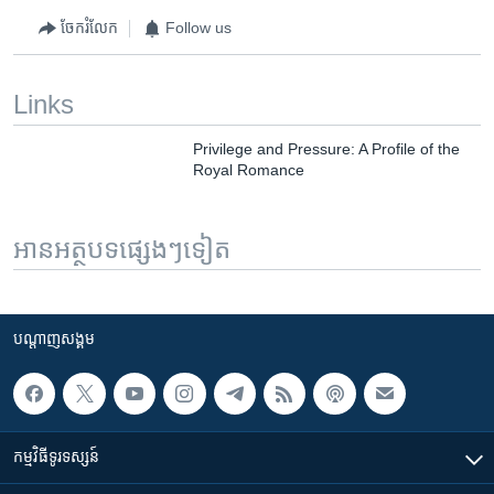
ចែករំលែក
Follow us
Links
Privilege and Pressure: A Profile of the
Royal Romance
អានអត្ថបទផ្សេងៗទៀត
បណ្តាញ​សង្គម
កម្មវិធី​ទូរទស្សន៍