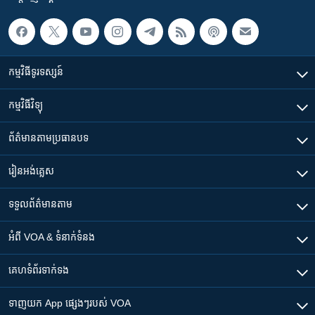
កម្មវិធី​ទូរទស្សន៍
កម្មវិធី​វិទ្យុ
ព័ត៌មាន​តាមប្រធានបទ​
រៀន​​អង់គ្លេស
ទទួល​ព័ត៌មាន​តាម
អំពី​ VOA & ទំនាក់ទំនង
គេហទំព័រ​​ទាក់ទង
ទាញយក​ App ផ្សេងៗ​របស់​ VOA