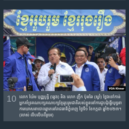
10
លោក យ៉ែម បុញ្ញប្ញទ្ធិ (ឆ្វេង) និង លោក ញឹក ប៊ុនឆៃ (ស្តាំ) ថ្លែងទៅកាន់​
អ្នកគាំទ្រ​គណបក្សគណបក្ស​ខ្មែរ​រួប​រួម​ជាតិរបស់ខ្លូន​នៅការជួបជុំធ្វើយុទ្ធនា
ការឃោសនាបោះឆ្តោតនៅរាជធានី​ភ្នំពេញ ថ្ងៃទី១ ខែកក្កដា ឆ្នាំ២០២៣។
(លាស់ លីបលីប/វីអូអេ)