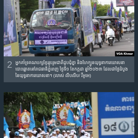
2
អ្នកគាំទ្រគណបក្ស​ខ្មែរ​រួប​រួម​ជាតិ​ជួបជុំ​គ្នា និងហែក្បូន​យុទ្ធនាការឃោសនា
បោះឆ្តោតនៅរាជធានី​ភ្នំពេញ ថ្ងៃទី១ ខែកក្កដា ឆ្នាំ២០២៣ ដែលជាថ្ងៃ​ដំបូង​
នៃ​យុទ្ធនាការ​ឃោសនា។ (លាស់ លីបលីប/ វីអូអេ)