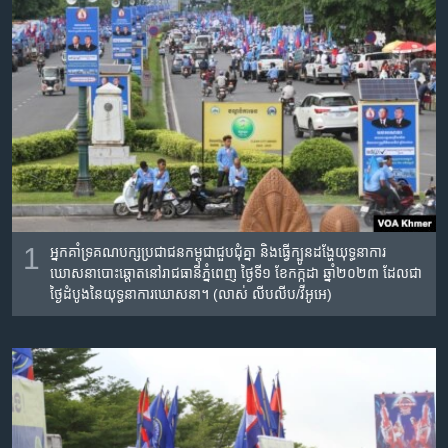
1
អ្នកគាំទ្រគណបក្សប្រជាជនកម្ពុជា​ជួបជុំ​គ្នា និងធ្វើក្បូនដង្ហែ​យុទ្ធនាការ
ឃោសនាបោះឆ្តោតនៅរាជធានី​ភ្នំពេញ ថ្ងៃទី១ ខែកក្កដា ឆ្នាំ២០២៣ ដែលជា
ថ្ងៃ​ដំបូង​នៃ​យុទ្ធនាការ​ឃោសនា។ (លាស់ លីបលីប/វីអូអេ)