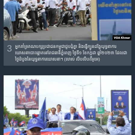
3
អ្នកគាំទ្រគណបក្សប្រជាជនកម្ពុជា​ជួបជុំ​គ្នា និងធ្វើក្បូនដង្ហែ​យុទ្ធនាការ
ឃោសនាបោះឆ្តោតនៅរាជធានី​ភ្នំពេញ ថ្ងៃទី១ ខែកក្កដា ឆ្នាំ២០២៣ ដែលជា
ថ្ងៃ​ដំបូង​នៃ​យុទ្ធនាការ​ឃោសនា។ (លាស់ លីបលីប/វីអូអេ)