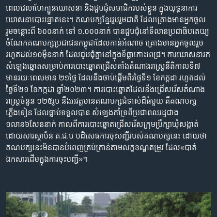
រចនា
ពេល​វេលា​ហែ​ក្បួន​ឃោសនា និង​ជួប​ជុំសមា​ជិក​របស់​ខ្លួន​ ក្នុង​យុទ្ធនាការ​
សម្ព័ន្ធ​
Khmer English
ឃោសនា​បោះ​ឆ្នោត​នេះ។ គណបក្សខ្មែរ​រួប​រួម​ជាតិ​ ដែលគ្រោងមាន​​អ្នក​ចូល​
រំលង​
រួម​ចន្លោះ​ពី ៦០០​នាក់​ ទៅ​ ១.០០០​នាក់ បានជួបជុំ​នៅ​ទីលាន​ប្រជា​ធិប​តេយ្យ​
និង​
បណ្តាញ​សង្គម
ចំណែក​គណបក្ស​ប្រជាជនកម្ពុជាដែល​កាន់​អំណាច គ្រោងមាន​​អ្នក​ចូល​រួម​
ចូល​
រហូតដល់១០ម៉ឺននាក់ ដែល​ជូបជុំគ្នានៅ​ក្នុង​ទីធ្លា​កោះ​ពេជ្រ។ ការឃោសនារក
ទៅ​
សំឡេងឆ្នោតសម្រាប់ការបោះឆ្នោតជ្រើសតាំងតំណាងរាស្ត្រនីតិកាលទី៧
កាន់​
មានរយៈពេលមាន ២១ថ្ងៃ ដែលនឹងចាប់ផ្តើមពីរថ្ងៃទី១ ខែកក្កដា រហូតដល់
ទំព័រ​
ភាសា
ថ្ងៃទី២១ ខែកក្កដា ឆ្នាំ២០២៣។ ការបោះឆ្នោត​ដែល​នឹង​ជ្រើសរើស​តំណាង
ស្វែង​
រាស្រ្ត​ចំនួន ១២៥រូប នឹង​អវត្តមាន​គណបក្ស​ជំទាស់​ដ៏​ធំ​មួយ គឺ​គណបក្ស
រក
ភ្លើងទៀន ដែល​ធ្លាប់​ទទួល​បាន សំឡេង​គាំទ្រ​ពី​ប្រជាពលរដ្ឋ​ជាង
១លាន៦សែននាក់ កាល​ពី​ការ​បោះឆ្នោត​ជ្រើសរើស​ក្រុម​ប្រឹក្សា​ឃុំសង្កាត់
ដោយសារ​ស្ថាប័ន គ.ជ.ប បដិសេធ​ការ​ចុះបញ្ជី​របស់​គណបក្ស​នេះ ដោយ​ថា​
គណបក្សនេះ​មិន​បាន​បំពេញ​គ្រប់គ្រាន់​តាមលក្ខខណ្ឌ​តម្រូវ ដែល«បាត់
ឯកសារដើមក្នុងការចុះបញ្ជី»។