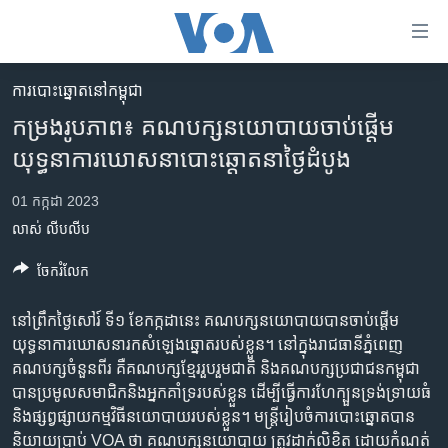
ភ្ជាប់​
ទៅ​
គេហទំព័រ​
​ការ​បោះឆ្នោត​​នៅ​កម្ពុជា
កម្ពុជា
ទាក់ទង
កម្រងរូបភាព៖ គណបក្ស​នយោបាយ​ចាប់​ផ្តើម​
រំលង​
អន្តរជាតិ
យុទ្ធនាការឃោសនាបោះឆ្តោតនាថ្ងៃដំបូង
និង​
អាមេរិក
ចូល​
01 កក្កដា 2023
ទៅ​​
ចិន
លាស់ លីបលីប
ទំព័រ​
ហេឡូវីអូអេ
ព័ត៌មាន​​
ចែករំលែក
តែ​
កម្ពុជាច្នៃប្រតិដ្ឋ
ម្តង
នៅព្រឹកថ្ងៃសៅរ៍ ទី១ ខែកក្កដានេះ គណបក្សនយោបាយបានចាប់ផ្តើម
ព្រឹត្តិការណ៍ព័ត៌មាន
រំលង​
យុទ្ធនាការ​ឃោសនា​រកសំឡេង​ឆ្នោត​របស់​ខ្លួន។ នៅក្នុងរាជធានីភ្នំពេញ
និង​
ទូរទស្សន៍ / វីដេអូ​
គណបក្សចំនួន​ពីរ គឺ​​គណបក្សខ្មែរ​រួប​រួម​ជាតិ​ និងគណបក្សប្រជាជនកម្ពុជា
ចូល​
បាន​ប្រមូលសមាជិកនិង​អ្នកគាំទ្ររបស់​ខ្លួន ដើម្បី​ធ្វើការ​ហែក្បួនទ្រង់ទ្រាយធំ
វិទ្យុ / ផតខាសថ៍
ទៅ​
និង​ផ្សព្វ​ផ្សាយ​កម្ម​វិធី​នយោ​បាយ​របស់​ខ្លួន។ មន្ត្រី​រៀបចំការបោះឆ្នោតបាន
ទំព័រ​
កម្មវិធីទាំងអស់
និយាយ​ប្រាប់ VOA ថា គណបក្សនយោបាយ ត្រូវដាក់​លិខិត ដោយ​កំណត់​