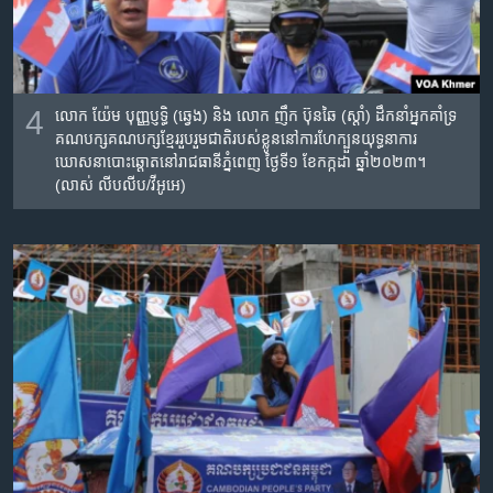
4
លោក យ៉ែម បុញ្ញប្ញទ្ធិ (ឆ្វេង) និង លោក ញឹក ប៊ុនឆៃ (ស្តាំ) ដឹកនាំ​អ្នកគាំទ្រ​
គណបក្សគណបក្ស​ខ្មែរ​រួប​រួម​ជាតិរបស់ខ្លូន​នៅការហែក្បួនយុទ្ធនាការ
ឃោសនាបោះឆ្តោតនៅរាជធានី​ភ្នំពេញ ថ្ងៃទី១ ខែកក្កដា ឆ្នាំ២០២៣។
(លាស់ លីបលីប/វីអូអេ)