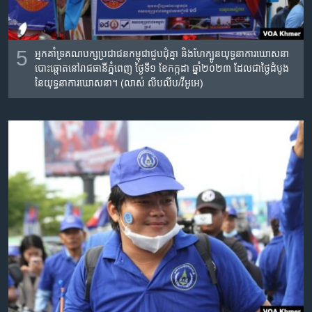
5
អ្នកគាំទ្រគណបក្សប្រជាជនកម្ពុជា​ជួបជុំ​គ្នា និងហែក្បូន​យុទ្ធនាការឃោសនា
បោះឆ្តោតនៅរាជធានី​ភ្នំពេញ ថ្ងៃទី១ ខែកក្កដា ឆ្នាំ២០២៣ ដែលជាថ្ងៃ​ដំបូង​
នៃ​យុទ្ធនាការ​ឃោសនា។ (លាស់ លីបលីប/វីអូអេ)