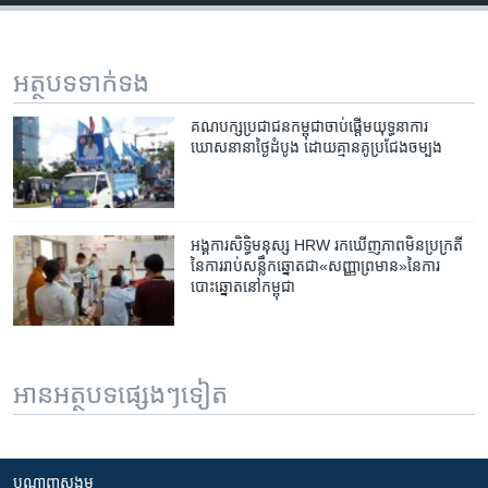
អត្ថបទ​ទាក់ទង
គណបក្ស​ប្រជាជន​កម្ពុជា​ចាប់ផ្តើម​យុទ្ធនាការ​
ឃោសនា​នា​ថ្ងៃ​ដំបូង ដោយគ្មានគូប្រជែងចម្បង
អង្គការ​សិទ្ធិ​មនុស្ស​ HRW ​រក​ឃើញ​ភាព​មិន​ប្រក្រតី​
នៃ​ការ​រាប់​សន្លឹក​ឆ្នោត​ជា​«សញ្ញា​ព្រមាន»​នៃ​ការ​
បោះឆ្នោត​នៅ​កម្ពុជា​
អានអត្ថបទផ្សេងៗទៀត
បណ្តាញ​សង្គម