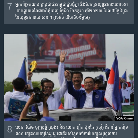
7
អ្នកគាំទ្រគណបក្សប្រជាជនកម្ពុជា​ជួបជុំ​គ្នា និងហែក្បូន​យុទ្ធនាការឃោសនា
បោះឆ្តោតនៅរាជធានី​ភ្នំពេញ ថ្ងៃទី១ ខែកក្កដា ឆ្នាំ២០២៣ ដែលជាថ្ងៃ​ដំបូង​
នៃ​យុទ្ធនាការ​ឃោសនា។ (លាស់ លីបលីប/វីអូអេ)
8
លោក យ៉ែម បុញ្ញប្ញទ្ធិ (ឆ្វេង) និង លោក ញឹក ប៊ុនឆៃ (ស្តាំ) ដឹកនាំ​អ្នកគាំទ្រ​
គណបក្សគណបក្ស​ខ្មែរ​រួប​រួម​ជាតិរបស់ខ្លូន​នៅការហែក្បួនយុទ្ធនាការ