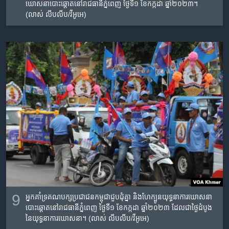
ឃោសនាបោះឆ្តោតនៅរាជធានី​ភ្នំពេញ ថ្ងៃទី១ ខែកក្កដា ឆ្នាំ២០២៣។
(លាស់ លីបលីប/វីអូអេ)
9
អ្នកគាំទ្រគណបក្សប្រជាជនកម្ពុជា​ជួបជុំ​គ្នា និងហែក្បូន​យុទ្ធនាការឃោសនា
បោះឆ្តោតនៅរាជធានី​ភ្នំពេញ ថ្ងៃទី១ ខែកក្កដា ឆ្នាំ២០២៣ ដែលជាថ្ងៃ​ដំបូង​
នៃ​យុទ្ធនាការ​ឃោសនា។ (លាស់ លីបលីប/វីអូអេ)