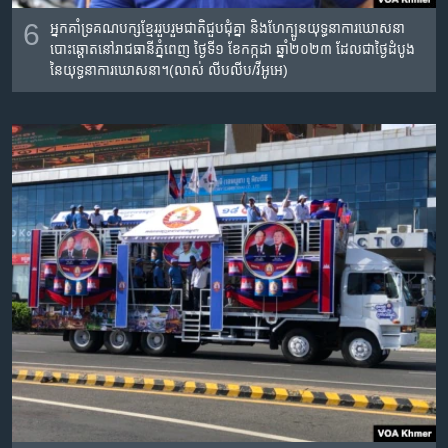
6
អ្នកគាំទ្រគណបក្ស​ខ្មែរ​រួប​រួម​ជាតិ​ជួបជុំ​គ្នា និងហែក្បូន​យុទ្ធនាការឃោសនា
បោះឆ្តោតនៅរាជធានី​ភ្នំពេញ ថ្ងៃទី១ ខែកក្កដា ឆ្នាំ២០២៣ ដែលជាថ្ងៃ​ដំបូង​
នៃ​យុទ្ធនាការ​ឃោសនា។(លាស់ លីបលីប/វីអូអេ)