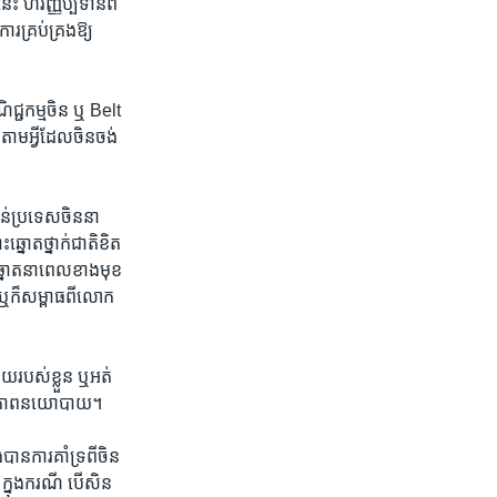
 ​ហិរញ្ញ​ប្បទាន​ពី​
​គ្រប់​គ្រង​ឱ្យ​
ជ្ជ​កម្ម​ចិន​ ឬ​ Belt
ម​អ្វី​ដែល​ចិន​ចង់​
ន់​ប្រទេស​ចិន​នា​
្នោត​ថ្នាក់​ជាតិ​ខិត​
ឆ្នោត​នា​ពេល​ខាង​មុខ​
ឬ​ក៏​សម្ពាធពី​លោក​
ោយ​របស់​ខ្លួន​ ឬ​អត់ ​
្ថិរ​ភាព​នយោបាយ។​
ន​ការ​គាំទ្រ​ពី​ចិន​
្នុង​ករណី​ បើ​សិន​