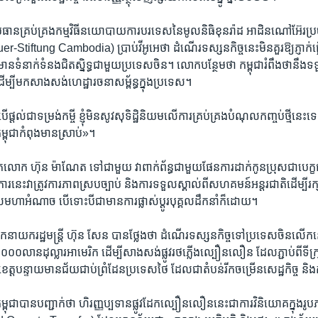
ន​គ្រប់​គ្រង​កម្ម​វិធី​នយោបាយ​ការ​បរទេស​នៃ​មូលនិធិ​ខុនរ៉ាដ ​អាដិនណៅអ៊ែរ​ប្រចា
ftung Cambodia)​ ប្រាប់​វីអូអេ​ថា​ ដំណើរ​ទស្សន​កិច្ច​នេះ​មិនគួរ​ឱ្យ​ភ្ញាក់​ផ្អើល
ន​ទំនាក់​ទំនង​ជិត​ស្និទ្ធ​ជា​មួយ​ប្រទេស​ចិន។ ​លោក​បន្ថែម​ថា​ កម្ពុជា​រំពឹង​ថា​នឹង​ទទ
ើម្បី​មក​សាង​សង់​ហេដ្ឋារ​ចនា​សម្ព័ន្ធ​ក្នុង​ប្រទេស។​
្ដល់​ជា​ទម្រង់​កម្ចី ​ខ្ញុំ​មិន​សូវ​សុទិដ្ឋិនិយម​លើ​ការ​គ្រប់​គ្រង​បំណុល​កញ្ចប់​ថ្មី​នេះ​ទេ 
ុជា​កំពុង​មាន​ស្រាប់»។​
ោក ​ហ៊ុន ម៉ាណែត​ ទៅ​ជាមួយ​ វា​ពាក់​ព័ន្ធ​ជាមួយ​ផែនការ​ដាក់​កូន​ប្រុស​ជា​បេក្ខជន
នេះ​វា​ត្រូវ​ការ​ភាព​ស្រប​ច្បាប់​ និង​ការ​ទទួល​ស្គាល់​ពី​សហ​គមន៍​អន្តរ​ជាតិ​ដើម្បី​រក
ហា​អំណាច ​បើ​ទោះ​បីជា​មាន​ការ​ផ្លាស់​ប្ដូរ​បុគ្គល​ដឹកនាំ​ក៏​ដោយ។​
​នាយក​រដ្ឋមន្រ្តី​ ហ៊ុន សែន ​បាន​ថ្លែង​ថា​ ដំណើរ​ទស្សន​កិច្ច​ទៅ​ប្រទេស​ចិន​លើក
០០​លាន​ដុល្លារ​អាមេរិក​ ដើម្បី​សាង​សង់​ផ្លូវ​រថភ្លើង​ល្បឿន​លឿន ​ដែល​ភ្ជាប់​ពី​ទីក្រ
ខេត្ត​បន្ទាយ​មានជ័​យ​ជាប់​ព្រំដែន​ប្រទេស​ថៃ ​ដែល​ជា​តំបន់​រីក​ចម្រើន​សេដ្ឋកិច្ច​ និ
ុជា​បាន​បញ្ជាក់​ថា​ ​ហិរញ្ញប្បទាន​ផ្លូវ​ដែក​ល្បឿន​លឿន​នេះ​ជា​ការ​វិនិយោគ​ក្នុង​រូបភា