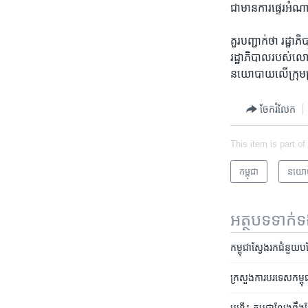
ជា​មាន​ការ​ផ្ទេរ​អំណ
គួរ​បញ្ជាក់​ថា​ រដ្ឋ
រដ្ឋាភិបាល​របស់​លោក
នយោបាយ​លើ​ក្រុម​ប្រឆ
ចែករំលែក
This item is part of
កម្ពុជា
នយោ
អត្ថបទ​ទាក់
កម្ពុជា​ស្វែង​រក​ជំនួយ​ប
ក្រសួង​ការបរទេស​កម្ពុជា​ប