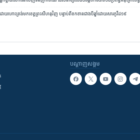
ង​ផ្អែក​ខ្លាំង​លើ​ការនាំ​ចេញ​ទំនិញ​កាត់ដេរ ដែល​នាំឱ្យ​លែង​បារម្ភ​ពី​ការបាត់បង់​ប្រព័ន្ធ​អនុគ្រ
រ​​ដោយ​ហោះត្រង់​មក​ខេត្តព្រះសីហនុ​វិញ​ បន្ទាប់ពី​ខកខាន​​​​ជាង​បី​ឆ្នាំ​ដោយសារ​​​កូវីដ​១៩
បណ្តាញ​សង្គម
ក
ី