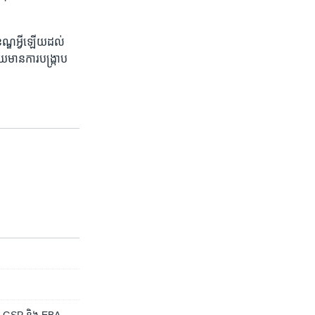
ណ្ឌ​អ្វី​ឡើយ​ដល់​
មាន​ការ​បង្រ្កាប​