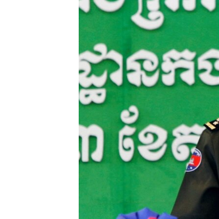
រចនា
សម្ព័ន្ធ​
រំលង​
និង​
ចូល​
ទៅ​
កាន់​
ទំព័រ​
ស្វែង​
រក