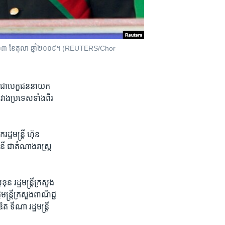
 ថ្ងៃទី១៣ ខែតុលា ឆ្នាំ២០០៩។ (REUTERS/Chor
​ជា​បេក្ខជន​នាយក​
រវាង​ប្រទេស​ទាំង​ពីរ​
ដ្ឋមន្ត្រី​ ហ៊ុន
ី​ ជា​តំណាងរាស្រ្ត​
ន ​រដ្ឋមន្ត្រី​ក្រសួង​
្ត្រី​ក្រសួង​ពាណិជ្ជ​
 ទីណា ​រដ្ឋមន្ត្រី​