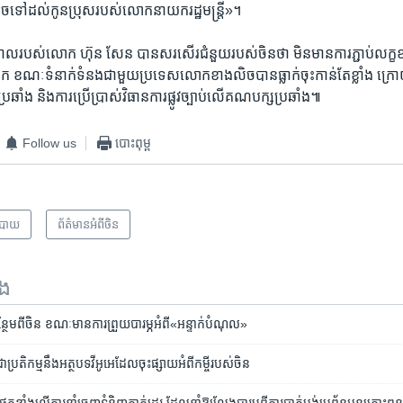
ាច​ទៅ​ដល់​កូន​ប្រុស​របស់​លោក​នាយក​រដ្ឋមន្ត្រី»។​
ាភិបាល​របស់​លោក ​ហ៊ុន សែន​ បាន​សរសើរ​ជំនួយ​របស់​ចិន​ថា​ មិន​មាន​ការ​ភ្ជាប់​លក្ខខ
 ខណៈ​ទំនាក់​ទំនង​ជាមួយ​ប្រទេស​លោក​ខាង​លិច​បាន​ធ្លាក់​ចុះ​កាន់​តែ​ខ្លាំង​ ក្រោយ​
ាំង​ និង​ការ​ប្រើ​ប្រាស់​វិធាន​ការ​ផ្លូវ​ច្បាប់​លើ​គណ​បក្ស​ប្រឆាំង៕
Follow us
បោះពុម្ព
បាយ
ព័ត៌មានអំពី​ចិន
ទង
ន្ថែម​ពី​ចិន ​ខណៈ​មាន​ការ​ព្រួយ​បារម្ភ​អំពី​«អន្ទាក់​បំណុល»​
្រតិកម្ម​នឹង​អត្ថបទ​​វីអូអេ​ដែល​ចុះ​ផ្សាយ​អំពី​កម្ចី​របស់​ចិន​