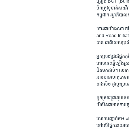
ព្រៀង​ BOT​ (Build 
ចិន​ត្រូវ​ទូទាត់​សង​
កម្ពុជា។ ​រដ្ឋាភិបាល​
ទោះ​ជា​យ៉ាងណា ​កម្ចី
and Road Initiative
បាន ​ជា​ពិសេស​ប្រសិន
អ្នក​ស្រាវជ្រាវ​ផ្នែ
ពេល​នេះ​ធ្វើ​ឡើង​ស្រប
ជិត​មក​ដល់។ ​លោក​បន្ថ
អាច​មាន​ហេតុ​ភេទ​ណា
ខាង​លិច​ ដូច្នេះ​ប្រ
អ្នក​ស្រាវជ្រាវ​រូប​នេះ
បើ​សិន​ជា​មាន​ការ​ផ្
លោក​បញ្ជាក់​ថា៖ ​«ដូ
ទៅ​លើ​ផ្នែក​នយោបាយ​