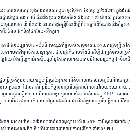
​ព័ត៌មាន​របស់​ក្រសួង​ការ​បរទេស​កម្ពុជា ​ចុះ​ថ្ងៃទី​៧ ​ខែ​កុម្ភៈ ​ឆ្នាំ​២០២៣ ក្នុង​ដំណើ
ជួប​ជាមួយ​លោក ​ស៊ី ជីនពីង​ ប្រធានាធិបតី​ចិន ​និង​លោក​ លី ជានស៊ូ ​ប្រធាន​សភា
ជាមួយ​លោក ​លី ខឺឈាង​ នាយក​រដ្ឋមន្ត្រី​ចិន​ដើម្បី​ពិភាក្សា​អំពី​ចំណង ​និង​កិច្ច​សហ​ប្
​ពីរ ​ដែល​ជា​«មិត្ត​ដែក​ថែប»​នឹង​គ្នា។​
មាន​ដដែល​បញ្ជាក់​ថា៖​ «ដំណើរ​ទស្សន​កិច្ច​របស់​សម្តេច​តេជោ​នាយក​រដ្ឋមន្ត្រី​ទៅ​ក
​ខាង​មុខ​នឹ​ងផ្តល់​កាលា​នុវត្ត​ភាព​ដល់​រដ្ឋាភិបាល​ទាំង​ពីរ​ដើម្បី​ជំរុញ​កិច្ច​សហ​ប្រតិប
្រុង​ជ្រោយ ​និង​ធ្វើ​ឱ្យ​កាន់​តែ​ស៊ី​ជម្រៅ​នូវ​ការ​កសាង​សហ​គមន៍​វាសនា​រួម​កម្ពុជា-ចិន
ដ្ឋមន្ត្រី​ប្រតិភូ​អម​នាយក​រដ្ឋមន្ត្រីប្រាប់​អ្នក​សារ​ព័ត៌មាន​មុន​ពេល​ចេញ​ដំណើរ​ទៅ​ប
ចុះ​ហត្ថលេខា ​ដែល​ពាក់​ព័ន្ធ​នឹង​កិច្ច​សហ​ប្រតិបត្តិ​ការ​ទាំង​ខាង​វិស័យ​នយោបាយ ​សេ
ិស័យ​មួយ​ចំនួន​ទៀត។ ​នេះ​បើ​តាម​ការ​ចុះ​ផ្សាយ​របស់​សារ​ព័ត៌មាន​រដ្ឋ
​AKP
។​ លោក​បន្
ី​ប្រទេស​ចិន ​ក្នុង​នោះ​ក៏​មាន​ជា​ជំនួយ​ឥត​សំណង ​និង​កិច្ច​សហ​ប្រតិបត្តិ​ការ​លើ​វិស័
ំពាក់​បរទេស​កើន​ដល់​ជិត​១០​ពាន់​លាន​ដុល្លារ ​ហើយ​ ៤១%​ ជា​បំណុល​ជំពាក់​រដ្ឋា
​របស់​ក្រសួង​សេដ្ឋកិច្ច ​និង​ហិរញ្ញ​វត្ថុ​ចេញ​ផ្សាយ​កាល​ពី​ខែ​ធ្នូ​ ឆ្នាំ​២០២២។​