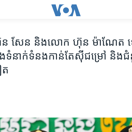
ុន សែន និង​លោក ហ៊ុន ម៉ាណែត ទ
ង​ទំនាក់ទំនង​កាន់តែ​ស៊ីជម្រៅ និង​ជំ
ទៀត