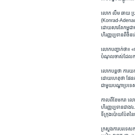
លោក​ លឹម ឆាយ ​ប្រធា
(Konrad-Adenauer-Sti
ដោយ​សារ​តែ​កម្ពុជា​មា
ហិរញ្ញ​ប្បទានពី​ចិន​ដ
លោក​បញ្ជាក់​ថា៖ ​«បើ​ផ
បំណុល​ចាស់​ដែល​កម្ព
លោក​បន្ត​ថា ការ​យក​ល
ដោយ​ហេតុ​ថា ​ផែន​ការ​
ជាមួយ​បណ្តា​ប្រទេស​ម
កាល​ពី​ខែ​មករា ​លោក
ហិរញ្ញ​ប្បទាន​ជាង​៤.០
ទីក្រុង​ប៉ោយប៉ែត​នៃ​
ក្រសួង​ការ​បរទេស​កម្ព