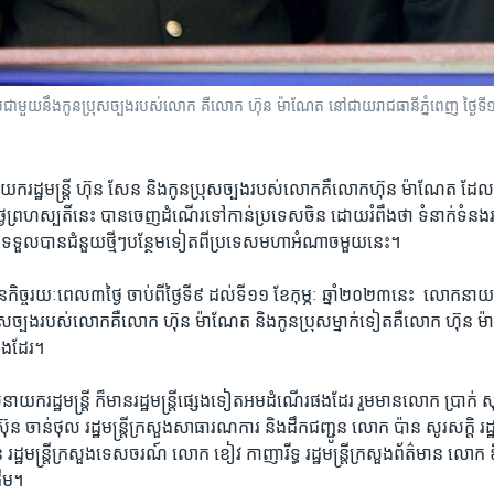
ូប​ជាមួយ​នឹង​កូន​ប្រុស​ច្បង​របស់​លោក​ គឺ​លោក ហ៊ុន ម៉ាណែត​ នៅ​ជាយ​រាជធានី​ភ្នំពេញ
​រដ្ឋមន្ត្រី​ ហ៊ុន សែន ​និង​កូន​ប្រុស​ច្បង​របស់​លោក​គឺ​លោក​ហ៊ុន ម៉ាណែត ​ដែល
 ​នៅ​ថ្ងៃ​ព្រហស្បតិ៍​នេះ ​បាន​ចេញ​ដំណើរ​ទៅ​កាន់​ប្រទេស​ចិន ​ដោយ​រំពឹងថា​ ​ទំនាក់​ទំនង​
និងទទួល​បានជំនួយ​ថ្មីៗ​បន្ថែម​ទៀត​ពី​ប្រទេស​មហា​អំណាច​មួយ​នេះ។​
ិច្ច​រយៈ​ពេល​៣​ថ្ងៃ ​ចាប់​ពី​ថ្ងៃទី​៩ ​ដល់​ទី​១១ ​ខែ​កុម្ភៈ ​ឆ្នាំ​២០២៣នេះ​ ​ លោក​នាយក​រ
ុស​ច្បង​របស់​លោក​គឺ​លោក ​ហ៊ុន ម៉ាណែត ​និង​កូន​ប្រុស​ម្នាក់​ទៀត​គឺ​លោក​ ហ៊ុន ម៉ាន
ង​ដែរ។​
​នាយក​រដ្ឋមន្រ្តី ​ក៏​មាន​រដ្ឋមន្រ្តី​ផ្សេង​ទៀត​អម​ដំណើរ​ផង​ដែរ​ រួម​មាន​លោក​ ប្រាក់ សុខុ
ចាន់ថុល ​រដ្ឋមន្ត្រី​ក្រសួង​សាធារណ​ការ ​និង​ដឹក​ជញ្ជូន ​លោក ​ប៉ាន សូរសក្តិ ​រដ្ឋមន
រដ្ឋមន្ត្រី​ក្រសួង​ទេសចរណ៍ ​លោក​ ខៀវ កាញារីទ្ធ​ រដ្ឋមន្ត្រីក្រសួង​ព័ត៌មាន ​លោក ​ឌិត
ើម។​