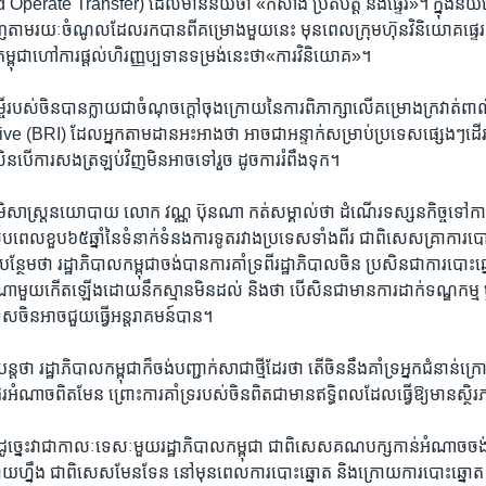
Operate Transfer) ​ដែល​មាន​ន័យ​ថា ​«កសាង ​ប្រតិបត្តិ ​និង​ផ្ទេរ»។​ ក្នុង​ន័យ​នេះ
វិញ​តាម​រយៈ​ចំណូល​ដែល​រក​បាន​ពី​គម្រោង​មួយ​នេះ​ មុន​ពេល​ក្រុមហ៊ុន​វិនិយោគ​ផ្ទេរ​ការ
កម្ពុជា​ហៅ​ការ​ផ្ដល់​ហិរញ្ញ​ប្បទាន​ទម្រង់​នេះ​ថា​«ការ​វិនិយោគ»។​
​របស់​ចិន​បាន​ក្លាយ​ជា​ចំណុច​ក្តៅ​ចុង​ក្រោយ​នៃ​ការ​ពិភាក្សា​លើ​គម្រោង​ក្រវាត់​ពាណិ
 ​(BRI)​ ដែល​អ្នក​តាម​ដាន​អះអាង​ថា ​អាច​ជា​អន្ទាក់​សម្រាប់​ប្រទេស​ផ្សេងៗ​ដើរ​តា
​បើ​ការ​សង​ត្រឡប់​វិញ​មិន​អាច​ទៅ​រួច ​ដូច​ការ​រំពឹង​ទុក។​
ក​ភូមិ​សាស្ត្រ​នយោបាយ​ ​លោក ​វណ្ណ ប៊ុនណា ​កត់​សម្គាល់​ថា​ ដំណើរ​ទស្សន​កិច្ច​ទៅ​កា
​ពេល​ខួប​៦៥​ឆ្នាំ​នៃ​ទំនាក់​ទំនង​ការ​ទូត​រវាង​ប្រទេស​ទាំង​ពីរ ​ជាពិសេស​គ្រា​ការ​បោះ​ឆ
ែម​ថា ​រដ្ឋាភិបា​ល​កម្ពុជា​ចង់​បាន​ការ​គាំទ្រ​ពី​រដ្ឋាភិបា​ល​ចិន​ ប្រសិន​ជា​ការ​បោះ​
​មួយ​កើត​ឡើង​ដោយ​នឹក​ស្មាន​មិន​ដល់ ​និង​ថា ​បើ​សិន​ជា​មាន​ការ​ដាក់​ទណ្ឌ​កម្ម​ 
ទេស​ចិន​អាចជួយ​ធ្វើ​អន្តរាគមន៍​បាន។​
​បន្ត​ថា​ រដ្ឋាភិបាល​កម្ពុជា​ក៏​ចង់​បញ្ជាក់​សាជាថ្មី​ដែរ​ថា​ តើ​ចិន​នឹង​គាំទ្រ​អ្នក​ជំនាន់​ក្រ
ទេរ​អំណាច​ពិត​មែន​ ព្រោះ​ការ​គាំទ្រ​របស់​ចិន​ពិត​ជា​មាន​ឥទ្ធិ​ពល​ដែល​ធ្វើ​ឱ្យ​មាន​ស
ច្នេះ​វា​ជា​កាលៈ​ទេសៈ​មួយ​រដ្ឋាភិបាល​កម្ពុជា ​ជាពិសេស​គណ​បក្ស​កាន់​អំណាច​ចង់​បា
ហ្នឹង​ ជា​ពិសេស​មែន​ទែន​ នៅ​មុន​ពេល​ការ​បោះ​ឆ្នោត ​និង​ក្រោយ​ការ​បោះ​ឆ្នោត​ ក