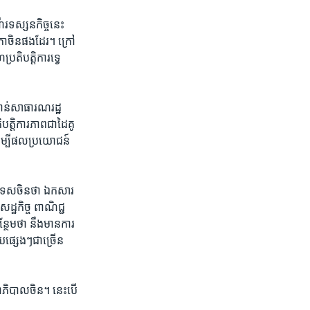
រ​ទស្សន​កិច្ច​នេះ ​
​ចិន​ផង​ដែរ។ ​ក្រៅ​
រតិបត្តិការ​ទ្វេ​
ាន់​សាធារណ​រដ្ឋ​
ត្តិ​ការ​ភាព​ជា​ដៃ​គូ
​ដើម្បី​ផល​ប្រយោជន៍​
្រទេស​ចិន​ថា ​ឯកសារ​
ដ្ឋកិច្ច ​ពាណិជ្ជ​
ថែម​ថា​ នឹង​មាន​ការ​
យ​ផ្សេងៗ​ជា​ច្រើន​
ភិបាល​ចិន។ ​នេះ​បើ​