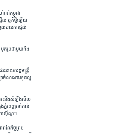
ំ​នៅ​កម្ពុជា
​ ឬ​ក៏​ថ្មី​ឡើយ ​
ួល​បាន​ការ​ផ្តល់​
​បូក​រួម​ជា​មួយ​នឹង​
​នាយក​រដ្ឋមន្ត្រី ​
្សា​ចំណង​ការ​ទូត​ល្អ​
​នេះ​នឹង​សំឡឹង​មើល​
ុង​ភ្នំពេញ​ទៅ​កាន់​
ង​កាស៊ីណូ។​
ព​នៃ​កិច្ច​ព្រម