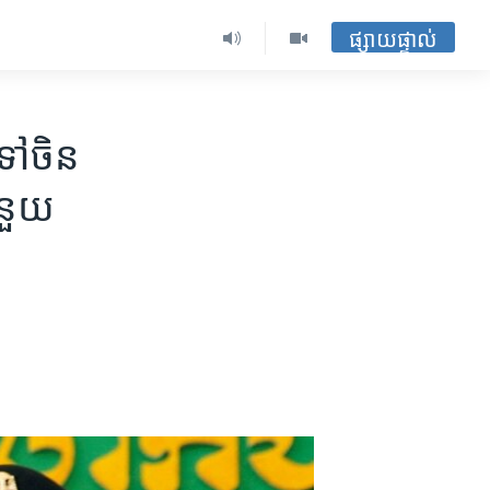
ផ្សាយផ្ទាល់
ៅ​ចិន
នួយ​