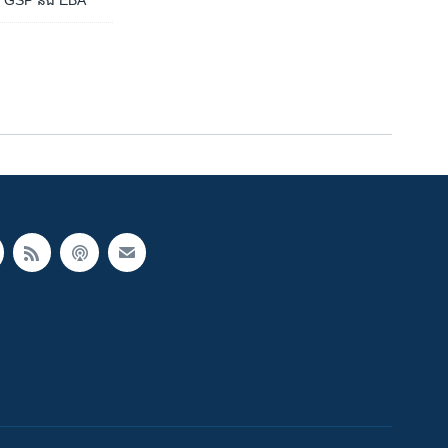
ោះ​ពន្ធ GSP និង EBA