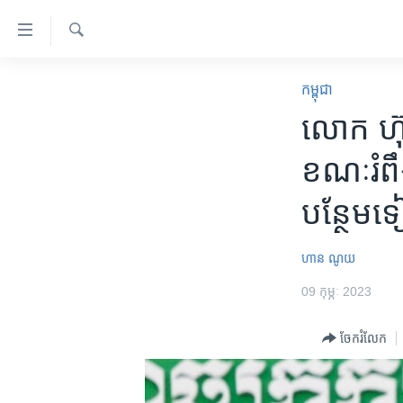
ភ្ជាប់​
ទៅ​
គេហទំព័រ​
ស្វែង​
កម្ពុជា
រក
កម្ពុជា
ទាក់ទង
អន្តរជាតិ
លោក ហ៊
រំលង​
និង​
អាមេរិក
ខណៈ​រំពឹ
ចូល​
ចិន
ទៅ​​
បន្ថែម​
ទំព័រ​
ហេឡូវីអូអេ
ព័ត៌មាន​​
កម្ពុជាច្នៃប្រតិដ្ឋ
តែ​
ហាន ណូយ
ម្តង
ព្រឹត្តិការណ៍ព័ត៌មាន
09 កុម្ភៈ 2023
រំលង​
ទូរទស្សន៍ / វីដេអូ​
និង​
ចែករំលែក
ចូល​
វិទ្យុ / ផតខាសថ៍
ទៅ​
កម្មវិធីទាំងអស់
ទំព័រ​