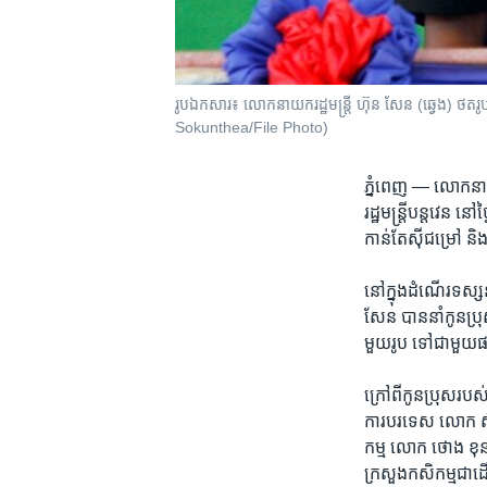
រូបឯកសារ៖ លោក​នាយករដ្ឋមន្ត្រី ហ៊ុន សែន (ឆ្វេង) ថតរ
Sokunthea/File Photo)
ភ្នំពេញ —
លោក​នាយក
រដ្ឋ​មន្រ្តី​បន្ត​វេន
កាន់​តែ​ស៊ី​ជម្រៅ ​
នៅ​ក្នុង​ដំណើរ​ទស្សន​ក
សែន ​បាន​នាំ​កូន​ប្រ
មួយ​រូប ​ទៅ​ជាមួយ​ផ
ក្រៅ​ពី​កូន​ប្រុស​របស់
ការ​បរទេស លោក ​ស៊ុន 
កម្ម​ លោក ​ថោង ខុន ​
ក្រសួង​កសិកម្ម​ជាដ