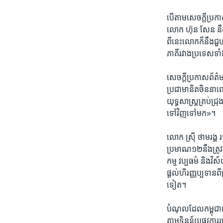
បើ​តាម​សេចក្តី​ប្រកាស
លោក​ ហ៊ុន សែន​ នឹង​
ពីនេះ​លោក​ក៏​នឹង​ជួប​
ភាគី​រវាង​ប្រទេស​ទាំង
សេចក្តី​ប្រកាស​ព័ត៌
ប្រជាមានិត​ចិន​នា​ពេល
យុទ្ធ​សាស្ត្រ​គ្រប់​ជ
ទៅ​វិញ​ទៅ​មក»។​
លោក ស្រ៊ី ថាមរង្គ​ រ
ប្រមាណ​១២​នឹង​ត្រូវ​
កម្ម ​វប្ប​ធម៌ ​និង​វ
ផ្ដល់​ហិរញ្ញ​ប្បទាន​ព
ទៀត។​
បំណុល​ដែល​កម្ពុជា​ជ
តាម​ទិន្នន័យ​ផ្លូវ​ការ