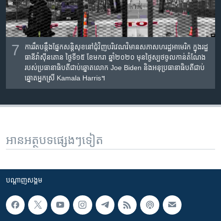
7
ការរឹតបន្តឹងផ្នែកសន្តិសុខនៅជុំវិញបរិវេណវិមានសភាសហរដ្ឋអាមេរិក ក្នុងរដ្ឋ
ធានីវ៉ាស៊ីនតោន ថ្ងៃទី១៥ ខែមករា ឆ្នាំ២០២០ មុនថ្ងៃស្បថចូលកាន់តំណែង
របស់ប្រធានាធិបតីជាប់ឆ្នោតលោក Joe Biden និងអនុប្រធានាធិបតីជាប់
ឆ្នោតអ្នកស្រី Kamala Harris។
អានអត្ថបទផ្សេងៗទៀត
បណ្តាញ​សង្គម