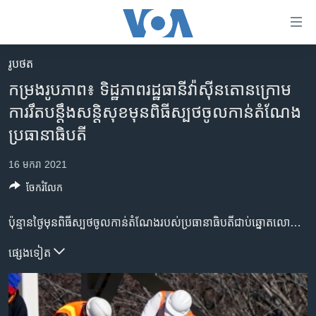
ភ្ជាប់​
ទៅ​
គេហទំព័រ​
រូបថត
កម្ពុជា
ទាក់ទង
កម្រងរូបភាព៖ ទិដ្ឋភាពរដ្ឋធានីវ៉ាស៊ីនតោនក្រោម
រំលង​
អន្តរជាតិ
ការរឹតបន្តឹងសន្តិសុខមុនពិធីស្បថចូលកាន់តំណែង
និង​
អាមេរិក
ប្រធានាធិបតី
ចូល​
ទៅ​​
ចិន
16 មករា 2021
ទំព័រ​
ហេឡូវីអូអេ
ព័ត៌មាន​​
ចែករំលែក
តែ​
កម្ពុជាច្នៃប្រតិដ្ឋ
ម្តង
ប៉ុន្មានថ្ងៃមុនពិធីស្បថចូលកាន់តំណែងរបស់ប្រធានាធិបតីជាប់ឆ្នោតលោក Joe Biden និងអនុប្រធានាធិបតីអ្នកស្រី Kamala Harris ការពង្រឹងសន្តិសុខនិងការតុបតែងលម្អនានាកំពុងត្រូវបានធ្វើឡើងតាមដងវិថីមួយចំនួនក្នុងរដ្ឋធានីវ៉ាស៊ីនតោន ជាពិសេសបរិវេណក្បែរវិមានសភាសហរដ្ឋអាមេរិក ជាទីដែលប្រធានាធិបតីនិងអនុប្រធានាធិបតីថ្មី នឹងស្បថចូលកាន់តំណែង។ រដ្ឋធម្មនុញ្ញរបស់សហរដ្ឋអាមេរិកចែងថា ថ្ងៃទី២០ ខែមករា គឺជាថ្ងៃស្បថចូលកាន់តំណែងរបស់ប្រធានាធិបតីនិងអនុប្រធានាធិបតីថ្មីដើម្បីបំពេញតួនាទីដឹកនាំប្រទេសក្នុងអណត្តិដែលមានរយៈពេល ៤ឆ្នាំ៕
ព្រឹត្តិការណ៍ព័ត៌មាន
រំលង​
និង​
ទូរទស្សន៍ / វីដេអូ​
ផ្សេង​ទៀត
ចូល​
វិទ្យុ / ផតខាសថ៍
ទៅ​
ទំព័រ​
កម្មវិធីទាំងអស់