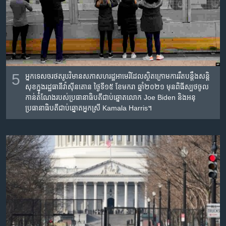
5
អ្នកទេសចរថតរូបវិមានសភាសហរដ្ឋអាមេរិដែលស្ថិតក្រោមការរឹតបន្តឹងសន្តិ
សុខក្នុងរដ្ឋធានីវ៉ាស៊ីនតោន ថ្ងៃទី១៥ ខែមករា ឆ្នាំ២០២១ មុនពិធីស្បថចូល
កាន់តំណែងរបស់ប្រធានាធិបតីជាប់ឆ្នោតលោក Joe Biden និងអនុ
ប្រធានាធិបតីជាប់ឆ្នោតអ្នកស្រី Kamala Harris។