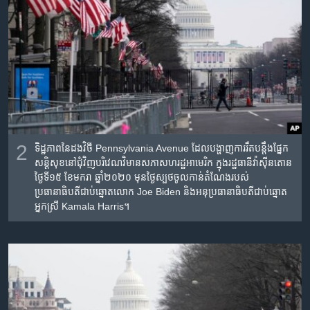
2
ទិដ្ឋភាពនៃដងវិថី Pennsylvania Avenue ដែលបង្ហាញការរឹតបន្តឹងផ្នែក
សន្តិសុខនៅជុំវិញបរិវេណវិមានសភាសហរដ្ឋអាមេរិក ក្នុងរដ្ឋធានីវ៉ាស៊ីនតោន
ថ្ងៃទី១៥ ខែមករា ឆ្នាំ២០២០ មុនថ្ងៃស្បថចូលកាន់តំណែងរបស់
ប្រធានាធិបតីជាប់ឆ្នោតលោក Joe Biden និងអនុប្រធានាធិបតីជាប់ឆ្នោត
អ្នកស្រី Kamala Harris។