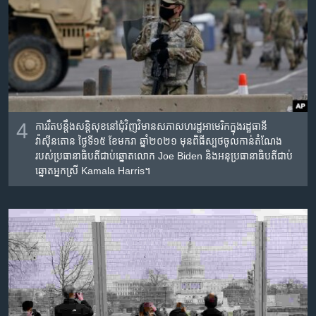
4
ការរឹតបន្តឹងសន្តិសុខនៅជុំវិញវិមានសភាសហរដ្ឋអាមេរិកក្នុងរដ្ឋធានី
វ៉ាស៊ីនតោន ថ្ងៃទី១៥ ខែមករា ឆ្នាំ២០២១ មុនពិធីស្បថចូលកាន់តំណែង
របស់ប្រធានាធិបតីជាប់ឆ្នោតលោក Joe Biden និងអនុប្រធានាធិបតីជាប់
ឆ្នោតអ្នកស្រី Kamala Harris។