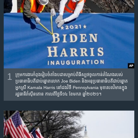
រចនា
សម្ព័ន្ធ​
Khmer English
រំលង​
និង​
បណ្តាញ​សង្គម
ចូល​
ទៅ​
កាន់​
ទំព័រ​
ភាសា
ស្វែង​
រក
1
ក្រុមការងារកំពុងរៀបចំតាំងបដាសម្រាប់ពិធីស្បថចូលកាន់តំណែងរបស់
ប្រធានាធិបតីជាប់ឆ្នោតលោក Joe Biden និងអនុប្រធានាធិបតីជាប់ឆ្នោត
អ្នកស្រី Kamala Harris នៅដងវិថី Pennsylvania មុខសេតវិមានក្នុង
រដ្ឋធានីវ៉ាស៊ីនតោន កាលពីថ្ងៃទី១៤ ខែមករា ឆ្នាំ២០២១។