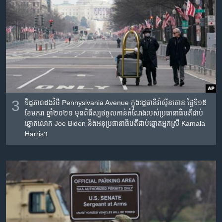
3
ទិដ្ឋភាពដងវិថី Pennyslvania Avenue ក្នុងរដ្ឋធានីវ៉ាស៊ីនតោន ថ្ងៃទី១៥
ខែមករា ឆ្នាំ២០២១ មុនពិធីស្បថចូលកាន់តំណែងរបស់ប្រធានាធិបតីជាប់
ឆ្នោតលោក Joe Biden និងអនុប្រធានាធិបតីជាប់ឆ្នោតអ្នកស្រី Kamala
Harris។