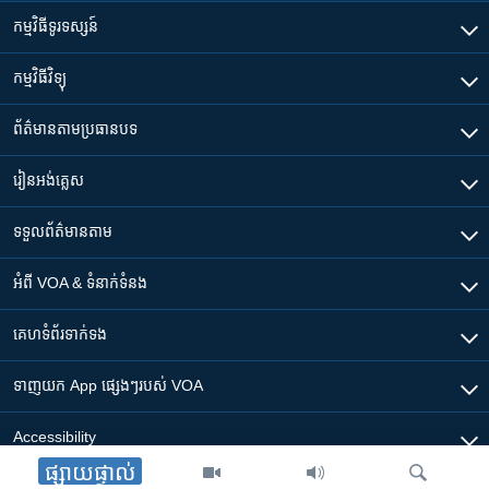
កម្មវិធី​ទូរទស្សន៍
កម្មវិធី​វិទ្យុ
ព័ត៌មាន​តាមប្រធានបទ​
រៀន​​អង់គ្លេស
ទទួល​ព័ត៌មាន​តាម
អំពី​ VOA & ទំនាក់ទំនង
គេហទំព័រ​​ទាក់ទង
ទាញយក​ App ផ្សេងៗ​របស់​ VOA
Accessibility
ផ្សាយផ្ទាល់