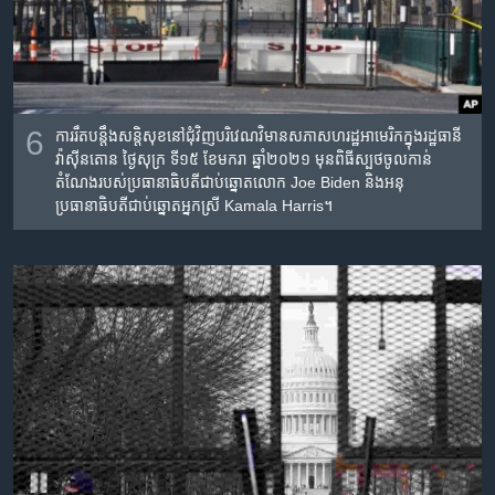
6
ការរឹតបន្តឹងសន្តិសុខនៅជុំវិញបរិវេណវិមានសភាសហរដ្ឋអាមេរិកក្នុងរដ្ឋធានី
វ៉ាស៊ីនតោន ថ្ងៃសុក្រ ទី១៥ ខែមករា ឆ្នាំ២០២១ មុនពិធីស្បថចូលកាន់
តំណែងរបស់ប្រធានាធិបតីជាប់ឆ្នោតលោក Joe Biden និងអនុ
ប្រធានាធិបតីជាប់ឆ្នោតអ្នកស្រី Kamala Harris។