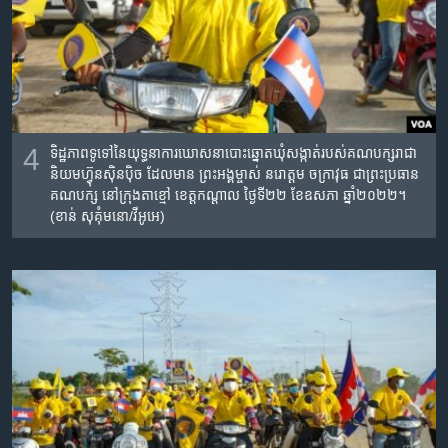
4
ទិដ្ឋភាព​ទូទៅ​នៃ​យុទ្ធនាការ​ឃោសនាបោះឆ្នោត​ឃុំសង្កាត់របស់​គណបក្ស​រាជា​
និយម​ហ្វ៊ុន​ស៊ិន​ប៉ិច​ ដែល​មាន​ ​​ព្រះអង្គម្ចាស់ នរោត្តម ចក្រា​វុធ​ ជា​ព្រះប្រធាន
គណបក្ស​ នៅក្រុង​តាខ្មៅ​ ខេត្តកណ្តាល ថ្ងៃទី​២២ ខែឧសភា ឆ្នាំ២០២២​។
(ខាន់​ សុគុំមនោ/វីអូអេ)