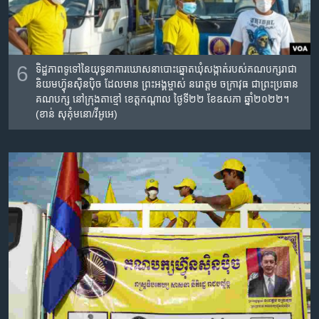
6
ទិដ្ឋភាព​ទូទៅ​នៃ​យុទ្ធនាការ​ឃោសនាបោះឆ្នោត​ឃុំសង្កាត់របស់​គណបក្ស​រាជា​
និយម​ហ្វ៊ុន​ស៊ិន​ប៉ិច​ ដែល​មាន​ ​​ព្រះអង្គម្ចាស់ នរោត្តម ចក្រា​វុធ​ ជា​ព្រះប្រធាន
គណបក្ស​ នៅក្រុង​តាខ្មៅ​ ខេត្តកណ្តាល ថ្ងៃទី​២២ ខែឧសភា ឆ្នាំ២០២២​។
(ខាន់​ សុគុំមនោ/វីអូអេ)