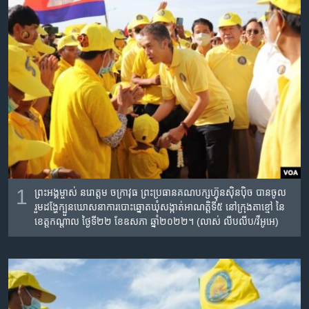
រចនា
សម្ព័ន្ធ​
Khmer English
រំលង​
និង​
បណ្តាញ​សង្គម
ចូល​
ទៅ​
កាន់​
ទំព័រ​
ភាសា
ស្វែង​
រក
1
ព្រះអង្គម្ចាស់ នរោត្តម ចក្រា​វុធ​ ព្រះប្រធានគណបក្សហ្វ៊ុនស៊ិនប៉ិច​ បាន​ចូល
រួមដង្ហែ​​​ក្បួន​ឃោសនា​ការបោះឆ្នោតឃុំសង្កាត់​អាណត្តិ​ទី៥ នៅក្រុងតាខ្មៅ​ នៃ
ខេត្តកណ្តាល ថ្ងៃទី​២២ ខែឧសភា ឆ្នាំ២០២២​។ (លាស់​ លីប​លីប/វីអូអេ)