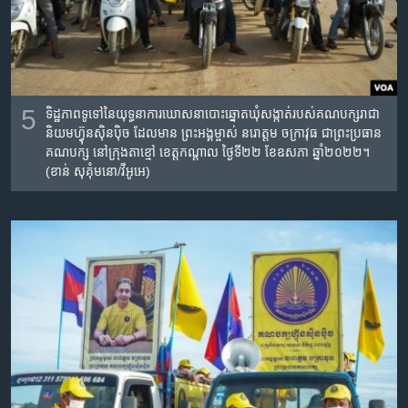
5
ទិដ្ឋភាព​ទូទៅ​នៃ​យុទ្ធនាការ​ឃោសនាបោះឆ្នោត​ឃុំសង្កាត់របស់​គណបក្ស​រាជា​
និយម​ហ្វ៊ុន​ស៊ិន​ប៉ិច​ ដែល​មាន​ ​​ព្រះអង្គម្ចាស់ នរោត្តម ចក្រា​វុធ​ ជា​ព្រះប្រធាន
គណបក្ស​ នៅក្រុង​តាខ្មៅ​ ខេត្តកណ្តាល ថ្ងៃទី​២២ ខែឧសភា ឆ្នាំ២០២២​។
(ខាន់​ សុគុំមនោ/វីអូអេ)