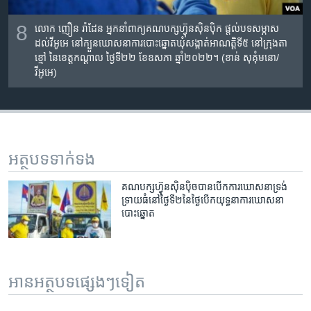
8
លោក ញឿន រ៉ាដែន​ ​អ្នកនាំពាក្យ​គណបក្ស​ហ្វ៊ុន​ស៊ិនប៉ិក ផ្តល់បទសម្ភាស
ដល់វីអូអេ នៅក្បួន​ឃោសនា​ការបោះឆ្នោតឃុំសង្កាត់​អាណត្តិ​ទី៥ នៅក្រុងតា
ខ្មៅ​ នៃខេត្តកណ្តាល ថ្ងៃទី​២២ ខែឧសភា ឆ្នាំ២០២២​។ (ខាន់​ សុគុំមនោ/
វីអូអេ)
អត្ថបទ​ទាក់ទង
គណ​បក្ស​ហ៊្វុនស៊ិនប៉ិច​បាន​បើក​ការ​ឃោសនា​ទ្រង់​
ទ្រាយ​ធំ​នៅ​ថ្ងៃ​ទី​២​នៃ​ថ្ងៃ​បើក​យុទ្ធនា​ការ​ឃោសនា​
បោះឆ្នោត
អានអត្ថបទផ្សេងៗទៀត