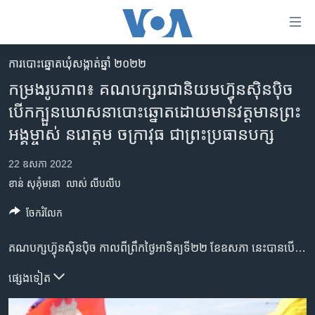
ភ្ជាប់​
ទៅ​
គេហទំព័រ​
ការបោះឆ្នោតឃុំសង្កាត់ឆ្នាំ ២០២២
កម្ពុជា
ទាក់ទង
កម្រង​រូបភាព៖ គណបក្ស​រាជានិយម​ហ្វ៊ុនស៊ិនប៉ិច​
រំលង​
អន្តរជាតិ
បើក​ក្បួន​ឃោសនា​បោះឆ្នោត​​ដោយ​មាន​វត្តមាន​ព្រះ
និង​
អាមេរិក
អង្គម្ចាស់ នរោត្តម ចក្រា​វុធ​ ជាព្រះ​ប្រធាន​បក្ស​​​​​​​ ​
ចូល​
ទៅ​​
ចិន
22 ឧសភា 2022
ទំព័រ​
ហេឡូវីអូអេ
ព័ត៌មាន​​
ខាន់ សុគុំមនោ
លាស់ លីបលីប
តែ​
កម្ពុជាច្នៃប្រតិដ្ឋ
ចែករំលែក
ម្តង
ព្រឹត្តិការណ៍ព័ត៌មាន
រំលង​
គណបក្សហ្វ៊ុនស៊ិន​ប៉ិច​ កាលពី​ព្រឹក​ថ្ងៃអាទិត្យ​ទី២២ ខែឧសភា​ នេះ​បាន​បើកក្បួន​ឃោសនា​គណបក្ស​របស់​ខ្លួន​ ដោយ​មាន​អ្នក​ចូលរួម​គាំទ្រ​ប្រមាណជាង​៣០០នាក់​ជួបជុំគ្នា​នៅ​សង្កាត់​ព្រែកហូរក្រុង​តាខ្មៅ​ ក្នុង​ខេត្តកណ្តាល។​ ព្រះអង្គម្ចាស់ នរោត្តម ចក្រា​វុធ​ ជា​ព្រះ​ប្រធានបក្ស បាន​ថ្លែង​បើកយុទ្ធនាការ​ឃោសនា​នេះដោយខ្លី​ ដោយ​អំពាវនាវឲ្យអ្នក​គាំទ្រ​ព្រះ​អង្គទៅ​បោះ​ឆ្នោត។ គណបក្ស​នេះ​ចូលប្រឡូក​ក្នុងនយោបាយ​កម្ពុជាជាង​៤០ឆ្នាំ ហើយបច្ចុប្បន្នគណបក្ស​នេះ​បាន​ចុះ​ឈ្មោះ​បេក្ខជន​ឈរឈ្មោះ​របស់​ខ្លួននៅ​ឃុំសង្កាត់​ចំនួន​ ៦៨០​។ កាលពី​ការបោះឆ្នោតឃុំ​សង្កាត់​អាណត្តិ​មុន នៅ​ឆ្នាំ២០១៧ គណបក្សនេះ​ពុំ​ឈ្នះបាន​កៅអីមេឃុំ​ឬចៅសង្កាត់​ទេ​ ប៉ុន្តែ​ទទួល​បាន​កៅ​អី​ក្រុម​ប្រឹក្សា​ឃុំ​សង្កាត់​ចំនួន​ ២៨អាសនៈ ក្នុង​ចំណោម ១១ ៥៧២ អាសនៈ​ទូទាំងប្រទេស៕
និង​
ទូរទស្សន៍ / វីដេអូ​
ចូល​
វិទ្យុ / ផតខាសថ៍
ផ្សេង​ទៀត
ទៅ​
ទំព័រ​
កម្មវិធីទាំងអស់