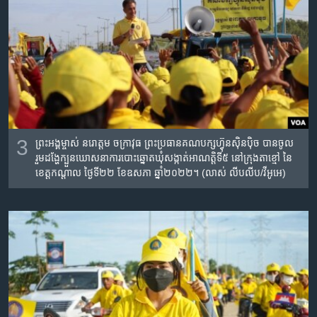
3
ព្រះអង្គម្ចាស់ នរោត្តម ចក្រា​វុធ​ ព្រះប្រធានគណបក្សហ្វ៊ុនស៊ិនប៉ិច​ បាន​ចូល
រួមដង្ហែ​​​ក្បួន​ឃោសនា​ការបោះឆ្នោតឃុំសង្កាត់​អាណត្តិ​ទី៥ នៅក្រុងតាខ្មៅ​ នៃ
ខេត្តកណ្តាល ថ្ងៃទី​២២ ខែឧសភា ឆ្នាំ២០២២​។ (លាស់​ លីប​លីប/វីអូអេ)