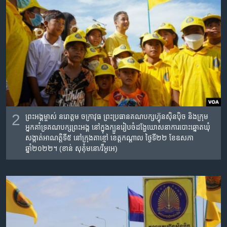
2
ព្រះអង្គម្ចាស់ នរោត្តម ចក្រា​វុធ​ ព្រះប្រធានគណបក្សហ្វ៊ុនស៊ិនប៉ិច​ និង​ក្រុម​
អ្នក​គាំទ្រគណបក្ស​ព្រះអង្គ​ នៅក្នុង​ក្បួនរៀបចំដង្ហែឃោសនាការបោះឆ្នោតឃុំ
សង្កាត់​អាណត្តិ​ទី៥ នៅក្រុងតាខ្មៅ​ ខេត្តកណ្តាល ថ្ងៃទី​២២ ខែឧសភា
ឆ្នាំ២០២២​។ (ខាន់​ សុគុំមនោ/វីអូអេ)