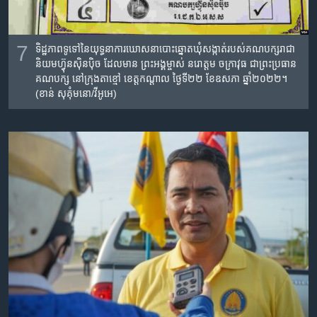
7
ទិដ្ឋភាព​ទូទៅ​នៃ​យុទ្ធនាការ​ឃោសនាបោះឆ្នោត​ឃុំសង្កាត់របស់​គណបក្ស​រាជា​
និយម​ហ្វ៊ុន​ស៊ិន​ប៉ិច​ ដែល​មាន​ ​​ព្រះអង្គម្ចាស់ នរោត្តម ចក្រា​វុធ​ ជា​ព្រះប្រធាន
គណបក្ស​ នៅក្រុង​តាខ្មៅ​ ខេត្តកណ្តាល ថ្ងៃទី​២២ ខែឧសភា ឆ្នាំ២០២២​។
(ខាន់​ សុគុំមនោ/វីអូអេ)