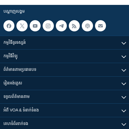
បណ្តាញ​សង្គម
កម្មវិធី​ទូរទស្សន៍
កម្មវិធី​វិទ្យុ
ព័ត៌មាន​តាមប្រធានបទ​
រៀន​​អង់គ្លេស
ទទួល​ព័ត៌មាន​តាម
អំពី​ VOA & ទំនាក់ទំនង
គេហទំព័រ​​ទាក់ទង