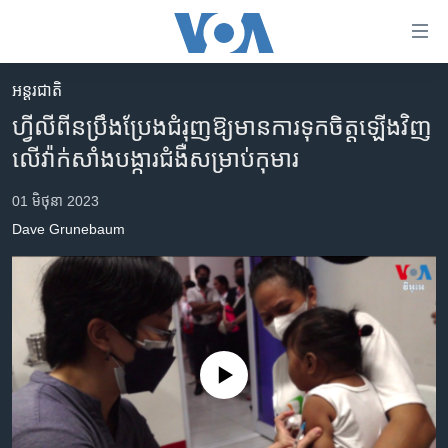
ភ្ជាប់​
ទៅ​
គេហទំព័រ​
អន្តរជាតិ
កម្ពុជា
ទាក់ទង
ហ្វីលីពីន​ប្រឹងប្រែង​ជំរុញ​ឱ្យ​មាន​ការ​ទុកចិត្ត​ឡើង​វិញ​
រំលង​
អន្តរជាតិ
លើ​វ៉ាក់សាំង​បង្ការ​ជំងឺ​សម្រាប់​កុមារ
និង​
អាមេរិក
ចូល​
01 មិថុនា 2023
ទៅ​​
ចិន
Dave Grunebaum
ទំព័រ​
ហេឡូវីអូអេ
ព័ត៌មាន​​
តែ​
កម្ពុជាច្នៃប្រតិដ្ឋ
ម្តង
ព្រឹត្តិការណ៍ព័ត៌មាន
រំលង​
និង​
ទូរទស្សន៍ / វីដេអូ​
No media source currently available
ចូល​
វិទ្យុ / ផតខាសថ៍
ទៅ​
ទំព័រ​
កម្មវិធីទាំងអស់