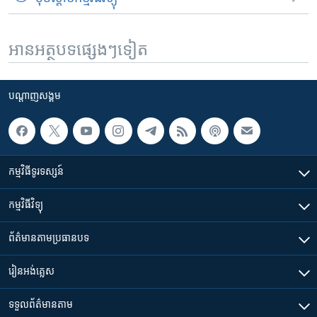
អានអត្ថបទផ្សេងៗទៀត
បណ្តាញ​សង្គម
កម្មវិធី​ទូរទស្សន៍
កម្មវិធី​វិទ្យុ
ព័ត៌មាន​តាមប្រធានបទ​
រៀន​​អង់គ្លេស
ទទួល​ព័ត៌មាន​តាម