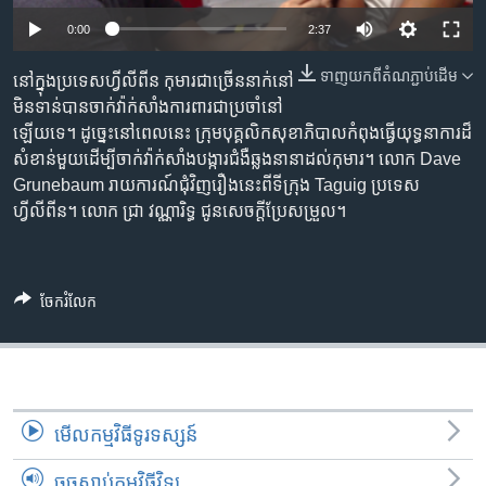
រចនា
សម្ព័ន្ធ​
0:00
2:37
Khmer English
រំលង​
ទាញ​យក​ពី​តំណភ្ជាប់​ដើម
នៅ​ក្នុង​ប្រទេស​ហ្វីលីពីន កុមារ​ជា​ច្រើន​នាក់​នៅ​
និង​
បណ្តាញ​សង្គម
មិន​ទាន់​បាន​ចាក់​វ៉ាក់សាំង​ការពារ​ជា​ប្រចាំ​នៅ​
ចូល​
ឡើយ​ទេ។ ដូច្នេះ​នៅ​ពេល​នេះ ក្រុម​បុគ្គលិក​សុខាភិបាល​កំពុង​ធ្វើ​យុទ្ធនាការ​ដ៏​
ទៅ​
សំខាន់​មួយ​ដើម្បី​ចាក់​វ៉ាក់សាំង​បង្ការ​ជំងឺ​ឆ្លង​នានា​ដល់​កុមារ។ លោក Dave
កាន់​
Grunebaum រាយការណ៍​ជុំវិញ​រឿង​នេះ​ពី​ទីក្រុង Taguig ប្រទេស​
ទំព័រ​
ភាសា
ហ្វីលីពីន។ លោក ជ្រា វណ្ណារិទ្ធ ជូន​សេចក្ដី​ប្រែ​សម្រួល។
ស្វែង​
រក
ចែករំលែក
មើល​កម្មវិធី​ទូរទស្សន៍
ចុចស្តាប់កម្មវិធីវិទ្យុ