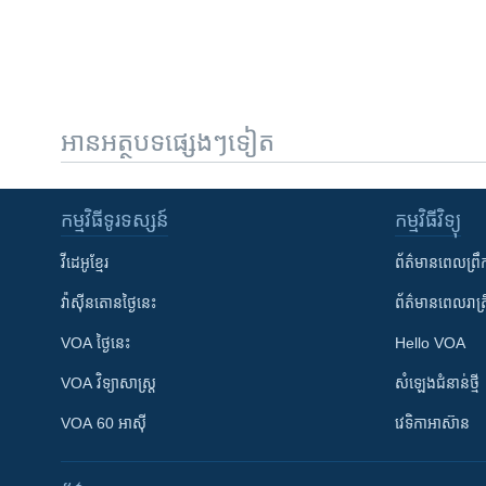
អានអត្ថបទផ្សេងៗទៀត
កម្មវិធី​ទូរទស្សន៍
កម្មវិធី​វិទ្យុ
វីដេអូ​ខ្មែរ
ព័ត៌មាន​ពេល​ព្រឹ
វ៉ាស៊ីនតោន​ថ្ងៃ​នេះ
ព័ត៌មាន​​ពេល​រាត្រ
VOA ថ្ងៃនេះ
Hello VOA
VOA ​វិទ្យាសាស្ត្រ
សំឡេង​ជំនាន់​ថ្មី
VOA 60 អាស៊ី
វេទិកា​អាស៊ាន