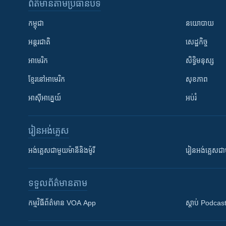
ព័ត៌មាន​តាមប្រធានបទ​
កម្ពុជា
នយោបាយ
អន្តរជាតិ
សេដ្ឋកិច្ច
អាមេរិក
សិទ្ធិមនុស្ស
ខ្មែរ​នៅអាមេរិក
សុខភាព
អាស៊ីអាគ្នេយ៍
អប់រំ
រៀន​​អង់គ្លេស
អង់គ្លេស​ជាមួយ​ម៉ានី​និង​ម៉ូរី
រៀន​​​​​​អង់គ្លេ
ទទួល​ព័ត៌មាន​តាម
កម្មវិធី​ព័ត៌មាន VOA App
ស្តាប់ Podcas