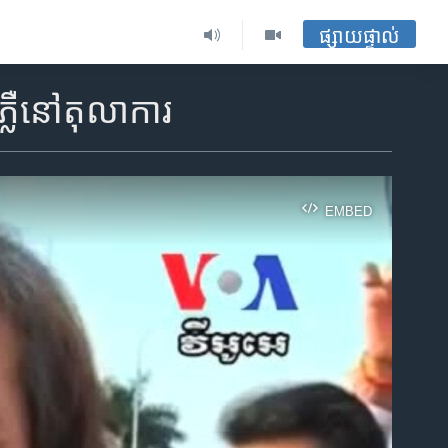
ផ្សាយផ្ទាល់
ភ្លឺនៅ​តុលាការ
EMBED