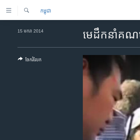
ភ្ជាប់​
កម្ពុជា
ទៅ​
គេហទំព័រ​
ស្វែង​
កម្ពុជា
រក
15 មករា 2014
មេ​ដឹកនាំ​គណប
ទាក់ទង
អន្តរជាតិ
រំលង​
និង​
អាមេរិក
ចូល​
ចែករំលែក
ចិន
ទៅ​​
ទំព័រ​
ហេឡូវីអូអេ
ព័ត៌មាន​​
កម្ពុជាច្នៃប្រតិដ្ឋ
តែ​
ម្តង
ព្រឹត្តិការណ៍ព័ត៌មាន
រំលង​
ទូរទស្សន៍ / វីដេអូ​
និង​
ចូល​
វិទ្យុ / ផតខាសថ៍
ទៅ​
កម្មវិធីទាំងអស់
ទំព័រ​