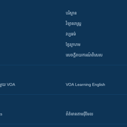
បរិស្ថាន
វិទ្យាសាស្រ្ត
វប្បធម៌
ខ្មែរក្រហម
សេចក្តីរាយការណ៍ពិសេស
ស​​ជាមួយ VOA
VOA Learning English
ts
ព័ត៌មាន​តាម​អ៊ីមែល