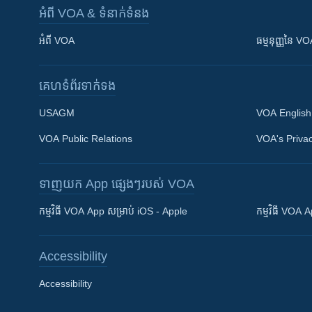
អំពី​ VOA & ទំនាក់ទំនង
អំពី​ VOA
ធម្មនុញ្ញ​នៃ V
គេហទំព័រ​​ទាក់ទង
USAGM
VOA English
VOA Public Relations
VOA's Privac
ទាញយក​ App ផ្សេងៗ​របស់​ VOA
Khmer English
កម្មវិធី​ VOA App សម្រាប់ iOS - Apple
កម្មវិធី​ VOA
បណ្តាញ​សង្គម
Accessibility
Accessibility
ភាសា