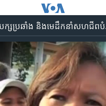
ក្ស​ប្រឆាំង​ និង​មេដឹកនាំ​សហជីព​បំ