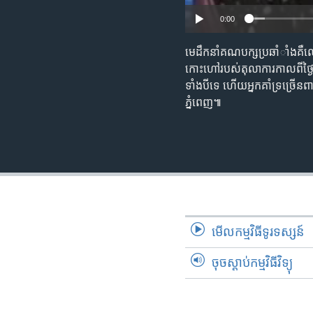
0:00
មេដឹកនាំ​គណ​បក្ស​ប្រឆាំាំង​គ
កោះហៅ​របស់​តុលាការ​កាលពី​ថ្ងៃ​អ
ទាំងបី​ទេ​ ហើយ​អ្នកគាំទ្រ​ច្រើ
ភ្នំពេញ៕​
មើល​កម្មវិធី​ទូរទស្សន៍
ចុចស្តាប់កម្មវិធីវិទ្យុ