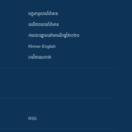
អក្ខរកម្មសារព័ត៌មាន
សេរីភាពសារព័ត៌មាន
ការបោះឆ្នោតនៅអាមេរិកឆ្នាំ២០២០
Khmer-English
បទវិចារណកថា
RSS