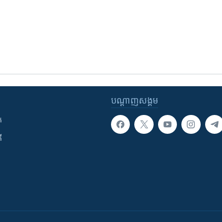
បណ្តាញ​សង្គម
ក
ី