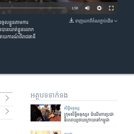
1:58
ទាញ​យក​ពី​តំណភ្ជាប់​ដើម
ចូលខ្លួន​តាមការ​
EMBED
ន​បាន​ឃាត់ខ្លួន​លោក​
s រាយការណ៍​ពីរាជធានី
អត្ថបទ​ទាក់ទង
សិទ្ធិ​មនុស្ស
ក្រុម​សិទ្ធិ​មនុស្ស៖ ដំណើរ​ការ​ប្រជា
ធិបតេយ្យ​ថយ​ក្រោយ​នៅកម្ពុជា