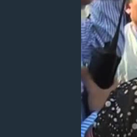
រចនា
សម្ព័ន្ធ​
រំលង​
និង​
ចូល​
ទៅ​
កាន់​
ទំព័រ​
ស្វែង​
រក