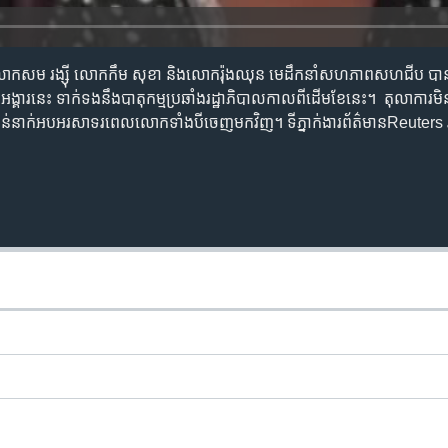
ឺលោក​សម រង្ស៊ី លោក​កឹម សុខា និង​លោក​រ៉ុង​ឈុន មេ​ដឹកនាំ​សហភាព​សហជីប​ បាន
ង្គារ​នេះ ​ទាក់ទង​នឹង​បាតុកម្ម​ប្រឆាំង​រដ្ឋាភិបាល​កាលពី​ដើម​ខែនេះ។ តុលាការ​មិ
ន​ពាន់​នាក់​អបអរសាទរ​ពេល​លោក​ទាំងបី​ចេញ​មកវិញ។​ ទីភ្នាក់ងារ​ព័ត៌មាន​Reuter