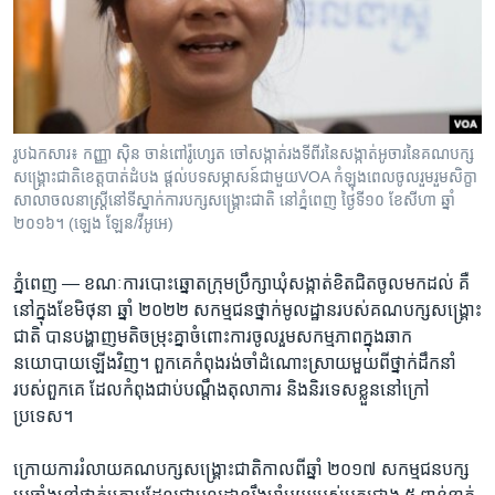
រចនា
សម្ព័ន្ធ​
Khmer English
រំលង​
និង​
បណ្តាញ​សង្គម
ចូល​
ទៅ​
រូបឯកសារ៖ កញ្ញា ​ស៊ិន ចាន់​​ពៅ​រ៉ូហ្សេត ចៅសង្កាត់រង​ទី​ពីរ​នៃ​សង្កាត់​​អូចារ​នៃ​គណបក្ស​
កាន់​
សង្រ្គោះជាតិ​ខេត្តបាត់ដំបង​ ផ្ដល់​បទសម្ភាសន៍​ជាមួយ​VOA​ កំឡុង​ពេល​ចូលរួមរួម​សិក្ខា
ទំព័រ​
សាលា​ចលនា​ស្រ្តី​នៅ​ទី​ស្នាក់ការ​បក្ស​សង្រ្គោះជាតិ​ នៅ​ភ្នំពេញ ថ្ងៃ​ទី​១០ ខែ​សីហា ឆ្នាំ​
ភាសា
ស្វែង​
២០១៦។ (ឡេង ឡែន/វីអូអេ)
រក
ភ្នំពេញ —
ខណៈ​ការ​បោះឆ្នោតក្រុម​ប្រឹក្សា​ឃុំ​សង្កាត់​ខិត​ជិត​ចូល​មក​ដល់ គឺ​
នៅ​ក្នុង​ខែ​មិថុនា ឆ្នាំ​ ២០​២២ សកម្មជន​ថ្នាក់​មូលដ្ឋាន​របស់​គណបក្ស​សង្គ្រោះ​
ជាតិ​ បាន​បង្ហាញមតិ​ចម្រុះ​គ្នា​ចំពោះ​ការ​ចូល​រួម​សកម្មភាព​ក្នុង​ឆាក​
នយោបាយ​ឡើង​វិញ។ ពួកគេ​កំពុង​រង់ចាំ​ដំណោះ​ស្រាយ​មួយ​ពី​ថ្នាក់​ដឹកនាំ​
របស់​ពួកគេ ដែលកំពុង​ជាប់​បណ្តឹង​តុលាការ និង​និរទេស​ខ្លួន​នៅ​ក្រៅ​
ប្រទេស។
ក្រោយ​ការ​រំលាយ​គណបក្ស​សង្គ្រោះ​ជាតិ​កាល​ពី​ឆ្នាំ​ ២០១៧ សកម្មជន​បក្ស​