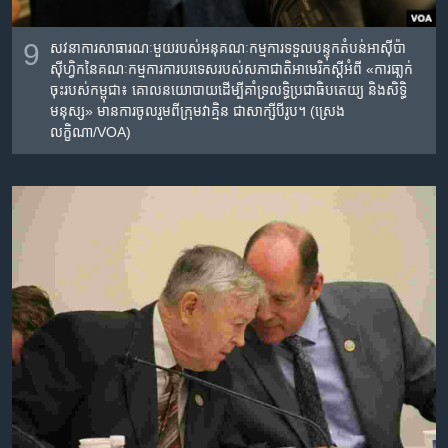
9
សវនាការ​សាធារណៈ​មួយរបស់​អនុ​គណៈកម្មការ​ទទួល​បន្ទុក​តំបន់​អាស៊ីប៉ា
ស៊ីហ្វិក​នៃ​គណៈកម្មការការ​បរទេស​របស់​សភាជាតិ​អាមេរិក​ស្តីអំពី​ «ការ​ធា្លក់​
ចុះរបស់​កម្ពុជា​៖ ​គោល​នយោបាយ​ដើម្បី​គាំទ្រ​លទ្ធិ​ប្រជាធិបតេយ្យ ​និង​សិទ្ធិ
មនុស្ស‍»​ មាន​ការ​ចូលរួម​ពី​ក្រុម​វាគ្មិន​ ជា​សាក្សី​បីរូប។ (ស្រេង
លក្ខិណា/VOA)