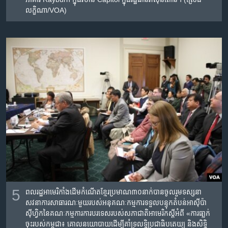
លក្ខិណា/VOA)
5
ពលរដ្ឋ​អាមេរិកាំង​ដើម​កំណើត​ខ្មែរ​ប្រមាណ៣០នាក់​បាន​ចូលរួម​ទស្សនា​
សវនាការ​សាធារណៈ​មួយរបស់​អនុ​គណៈកម្មការ​ទទួល​បន្ទុក​តំបន់​អាស៊ីប៉ា
ស៊ីហ្វិក​នៃ​គណៈកម្មការការ​បរទេស​របស់​សភាជាតិ​អាមេរិក​ស្តីអំពី​ «ការ​ធា្លក់​
ចុះរបស់​កម្ពុជា​៖ ​គោល​នយោបាយ​ដើម្បី​គាំទ្រ​លទ្ធិប្រជាធិបតេយ្យ ​និង​សិទ្ធិ