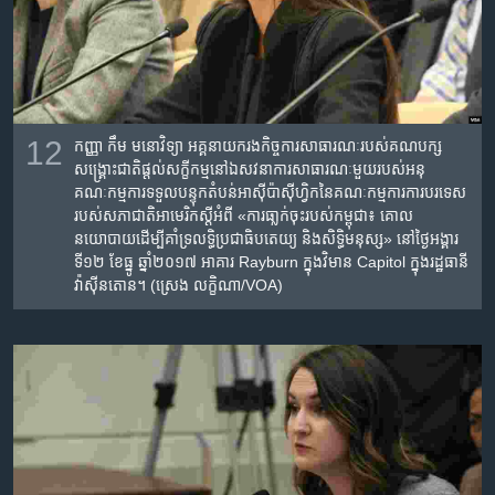
12
កញ្ញា កឹម មនោវិទ្យា អគ្គនាយករង​កិច្ច​ការ​សាធារណៈ​របស់​គណបក្ស​
សង្គ្រោះ​ជាតិ​ផ្តល់​សក្ខីកម្ម​នៅ​ឯ​សវនាការ​សាធារណៈ​មួយរបស់​អនុ​
គណៈកម្មការ​ទទួល​បន្ទុក​តំបន់​អាស៊ីប៉ាស៊ីហ្វិក​នៃ​គណៈកម្មការការ​បរទេស​
របស់​សភាជាតិ​អាមេរិក​ស្តីអំពី​ «ការ​ធា្លក់​ចុះរបស់​កម្ពុជា​៖ ​គោល​
នយោបាយ​ដើម្បី​គាំទ្រ​លទ្ធិប្រជាធិបតេយ្យ ​និង​សិទ្ធិមនុស្ស‍»​ ​នៅ​ថ្ងៃ​អង្គារ
ទី១២ ខែ​ធ្នូ ឆ្នាំ២០១៧​ អាគារ Rayburn ក្នុង​វិមាន Capitol ក្នុង​រដ្ឋធានី​
វ៉ាស៊ីនតោន។ (ស្រេង លក្ខិណា/VOA)