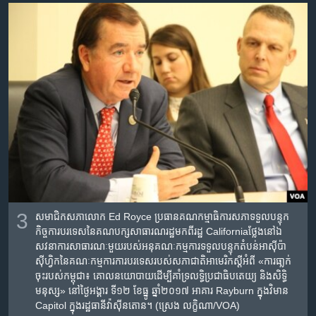
3
សមាជិក​សភា​លោក Ed Royce ប្រធាន​គណកម្មាធិការ​សភា​ទទួល​បន្ទុក​
កិច្ច​ការ​បរទេស​នៃ​គណបក្ស​សាធារណរដ្ឋ​មក​ពី​រដ្ឋ Californiaថ្លែង​នៅ​ឯ​
សវនាការ​សាធារណៈ​មួយរបស់​អនុ​គណៈកម្មការ​ទទួល​បន្ទុក​តំបន់​អាស៊ីប៉ា
ស៊ីហ្វិក​នៃ​គណៈកម្មការការ​បរទេស​របស់​សភាជាតិ​អាមេរិក​ស្តីអំពី​ «ការ​ធា្លក់​
ចុះរបស់​កម្ពុជា​៖ ​គោល​នយោបាយ​ដើម្បី​គាំទ្រ​លទ្ធិប្រជាធិបតេយ្យ ​និង​សិទ្ធិ
មនុស្ស‍»​ ​នៅ​ថ្ងៃ​អង្គារ ទី១២ ខែ​ធ្នូ ឆ្នាំ២០១៧​ អាគារ Rayburn ក្នុង​វិមាន
Capitol ក្នុង​រដ្ឋធានី​វ៉ាស៊ីនតោន។ (ស្រេង លក្ខិណា/VOA)