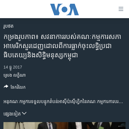
ភ្ជាប់​
ទៅ​
គេហទំព័រ​
រូបថត
កម្ពុជា
ទាក់ទង
កម្រងរូបភាព៖ សវនាការ​របស់គណៈកម្មការ​សភា​
រំលង​
អន្តរជាតិ
អាមេរិក​​សួរ​ដេញ​ដោល​ពី​ការ​ធ្លាក់​ចុះ​លទ្ធិ​ប្រជា
និង​
អាមេរិក
ធិបតេយ្យ​និង​សិទ្ធិ​មនុស្ស​កម្ពុជា
ចូល​
ទៅ​​
ចិន
14 ធ្នូ 2017
ទំព័រ​
ហេឡូវីអូអេ
ព័ត៌មាន​​
ស្រេង លក្ខិណា
តែ​
កម្ពុជាច្នៃប្រតិដ្ឋ
ចែករំលែក
ម្តង
ព្រឹត្តិការណ៍ព័ត៌មាន
រំលង​
អនុ​គណៈកម្មការ​ទទួល​បន្ទុកតំបន់​អាស៊ី​ប៉ាស៊ីហ្វិក​នៃ​គណៈកម្មការ​ការ​បរទេស​របស់​សភា​ជាតិ​អាមេរិក​បើក​សវនាការ​សាធារណៈ​មួយ​ស្តី​អំពី «ការ​ធា្លក់​ចុះ​របស់​កម្ពុជា៖ គោល​នយោបាយ​ដើម្បី​គាំទ្រ​លទ្ធិ​ប្រជាធិបតេយ្យ​និង​សិទ្ធិ​មនុស្ស‍» ​នៅ​ថ្ងៃ​អង្គារ ទី១២ ខែ​ធ្នូ ឆ្នាំ២០១៧ នៅ​អាគារ Rayburn ក្នុង​វិមាន Capitol។ ក្រុម​វាគ្មិន​ចូលរួម​ជា​សាក្សី​រួម​មាន​អ្នក​នាង Olivia Enos អ្នកវិភាគ​គោល​នយោបាយ​មក​ពី​មជ្ឈមណ្ឌល Heritage Foundation កញ្ញា កឹម មនោវិទ្យា អគ្គនាយករង​កិច្ច​ការ​សាធារណៈ​របស់​គណបក្ស​សង្គ្រោះ​ជាតិ និង​លោក Kenneth Wollack ប្រធាន​វិទ្យាស្ថាន​ជាតិ​ប្រជាធិបតេយ្យ (NDI)។
និង​
ទូរទស្សន៍ / វីដេអូ​
ចូល​
វិទ្យុ / ផតខាសថ៍
ផ្សេង​ទៀត
ទៅ​
ទំព័រ​
កម្មវិធីទាំងអស់