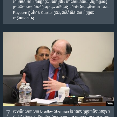
អាមេរិក​ស្តីអំពី​ «ការ​ធា្លក់​ចុះរបស់​កម្ពុជា​៖ ​គោល​នយោបាយ​ដើម្បី​គាំទ្រ​លទ្ធិ
ប្រជាធិបតេយ្យ ​និង​សិទ្ធិមនុស្ស‍»​ ​នៅ​ថ្ងៃ​អង្គារ ទី១២ ខែ​ធ្នូ ឆ្នាំ២០១៧​ អាគារ
Rayburn ក្នុង​វិមាន Capitol ក្នុង​រដ្ឋធានី​វ៉ាស៊ីនតោន។ (ស្រេង
លក្ខិណា/VOA)
7
សមាជិក​សភា​លោក Bradley Sherman នៃ​គណបក្ស​ប្រជាធិបតេយ្យ​មក​
ពី​រដ្ឋ Californiaថ្លែង​នៅ​ឯ​សវនាការ​សាធារណៈ​មួយរបស់​អនុ​គណៈកម្មការ​