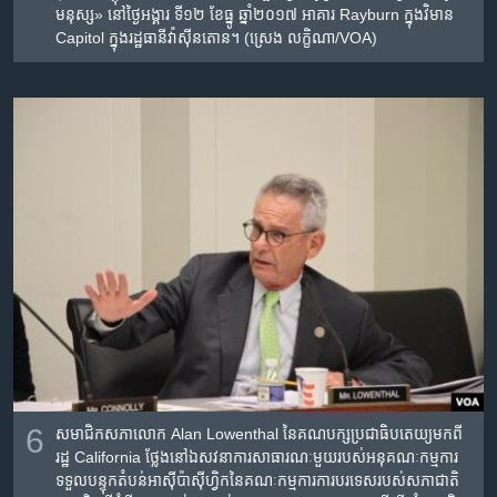
មនុស្ស‍»​ ​នៅ​ថ្ងៃ​អង្គារ ទី១២ ខែ​ធ្នូ ឆ្នាំ២០១៧​ អាគារ Rayburn ក្នុង​វិមាន
Capitol ក្នុង​រដ្ឋធានី​វ៉ាស៊ីនតោន។ (ស្រេង លក្ខិណា/VOA)
6
សមាជិក​សភា​លោក Alan Lowenthal នៃ​គណបក្ស​ប្រជាធិបតេយ្យ​មក​ពី​
រដ្ឋ California ថ្លែង​នៅ​ឯ​សវនាការ​សាធារណៈ​មួយរបស់​អនុ​គណៈកម្មការ​
ទទួល​បន្ទុក​តំបន់​អាស៊ីប៉ាស៊ីហ្វិក​នៃ​គណៈកម្មការការ​បរទេស​របស់​សភាជាតិ​