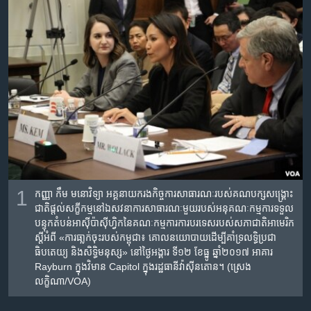
រចនា
សម្ព័ន្ធ​
Khmer English
រំលង​
និង​
បណ្តាញ​សង្គម
ចូល​
ទៅ​
កាន់​
ទំព័រ​
ភាសា
ស្វែង​
រក
1
កញ្ញា កឹម មនោវិទ្យា អគ្គនាយករង​កិច្ច​ការ​សាធារណៈ​របស់​គណបក្ស​សង្គ្រោះ​
ជាតិ​ផ្តល់​សក្ខីកម្ម​នៅ​ឯ​សវនាការ​សាធារណៈ​មួយរបស់​អនុ​គណៈកម្មការ​ទទួល​
បន្ទុក​តំបន់​អាស៊ីប៉ាស៊ីហ្វិក​នៃ​គណៈកម្មការការ​បរទេស​របស់​សភាជាតិ​អាមេរិក​
ស្តីអំពី​ «ការ​ធា្លក់​ចុះរបស់​កម្ពុជា​៖ ​គោល​នយោបាយ​ដើម្បី​គាំទ្រ​លទ្ធិប្រជា
ធិបតេយ្យ ​និង​សិទ្ធិមនុស្ស‍»​ ​នៅ​ថ្ងៃ​អង្គារ ទី១២ ខែ​ធ្នូ ឆ្នាំ២០១៧​ អាគារ
Rayburn ក្នុង​វិមាន Capitol ក្នុង​រដ្ឋធានី​វ៉ាស៊ីនតោន។ (ស្រេង
លក្ខិណា/VOA)