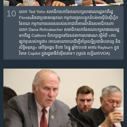
10
លោក Ted Yoho សមាជិក​សភា​នៃ​គណបក្ស​សាធារណរដ្ឋ​មក​ពី​រដ្ឋ
Floridaនិង​ជា​ប្រធាន​អនុ​គណៈកម្មការ​ទទួល​បន្ទុក​តំបន់​អាស៊ីប៉ាស៊ីហ្វិក​
នៃ​គណៈកម្មការការ​បរទេស​របស់​សភាជាតិ​អាមេរិក​និង​សមាជិក​សភា​
លោក Dana Rohrabacher សមាជិក​សភា​នៃ​គណបក្ស​សាធារណរដ្ឋ​
មក​ពី​រដ្ឋ Californi ពិភាក្សា​គ្នា​នៅ​ឯ​សវនាការ​សាធារណៈ​​ស្តីអំពី​ «ការ​
ធា្លក់​ចុះរបស់​កម្ពុជា​៖ ​គោល​នយោបាយ​ដើម្បី​គាំទ្រ​លទ្ធិប្រជាធិបតេយ្យ ​និង​
សិទ្ធិមនុស្ស‍»​ ​នៅ​ថ្ងៃ​អង្គារ ទី១២ ខែ​ធ្នូ ឆ្នាំ២០១៧​ អាគារ Rayburn ក្នុង​
វិមាន Capitol ក្នុង​រដ្ឋធានី​វ៉ាស៊ីនតោន។ (ស្រេង លក្ខិណា/VOA)