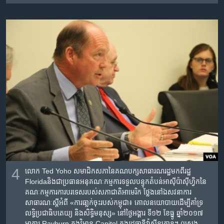
4
លោក Ted Yoho សមាជិក​សភា​នៃ​គណបក្ស​សាធារណរដ្ឋ​មក​ពី​រដ្ឋ
Floridaនិង​ជា​ប្រធាន​អនុ​គណៈកម្មការ​ទទួល​បន្ទុក​តំបន់​អាស៊ីប៉ាស៊ីហ្វិក​នៃ​
គណៈកម្មការការ​បរទេស​របស់​សភាជាតិ​អាមេរិក ថ្លែង​នៅ​ឯ​សវនាការ​
សាធារណៈ​​ស្តីអំពី​ «ការ​ធា្លក់​ចុះរបស់​កម្ពុជា​៖ ​គោល​នយោបាយ​ដើម្បី​គាំទ្រ​
លទ្ធិប្រជាធិបតេយ្យ ​និង​សិទ្ធិមនុស្ស‍»​ ​នៅ​ថ្ងៃ​អង្គារ ទី១២ ខែ​ធ្នូ ឆ្នាំ២០១៧​
អាគារ Rayburn ក្នុង​វិមាន Capitol ក្នុង​រដ្ឋធានី​វ៉ាស៊ីនតោន។ (ស្រេង