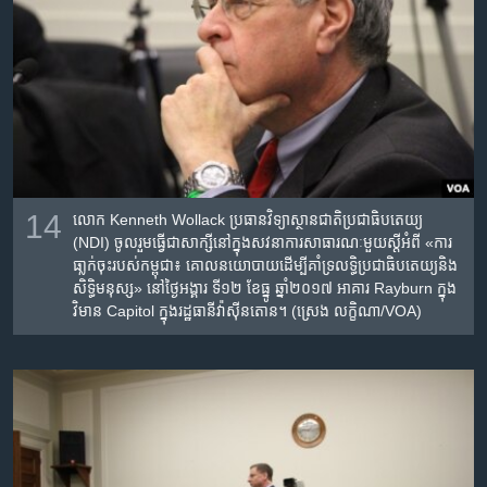
14
លោក Kenneth Wollack ប្រធាន​វិទ្យាស្ថាន​ជាតិ​ប្រជាធិបតេយ្យ
(NDI) ចូលរួម​ធ្វើ​ជា​សាក្សី​នៅ​ក្នុង​សវនាការ​សាធារណៈ​មួយ​ស្តី​អំពី «ការ​
ធា្លក់​ចុះ​របស់​កម្ពុជា៖ គោល​នយោបាយ​ដើម្បី​គាំទ្រ​លទ្ធិ​ប្រជាធិបតេយ្យ​និង​
សិទ្ធិ​មនុស្ស‍» ​នៅ​ថ្ងៃ​អង្គារ ទី១២ ខែ​ធ្នូ ឆ្នាំ២០១៧​ អាគារ Rayburn ក្នុង​
វិមាន Capitol ក្នុង​រដ្ឋធានី​វ៉ាស៊ីនតោន។ (ស្រេង លក្ខិណា/VOA)