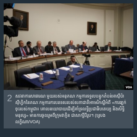
2
សវនាការ​សាធារណៈ​មួយរបស់​អនុ​គណៈកម្មការ​ទទួល​បន្ទុក​តំបន់​អាស៊ីប៉ា
ស៊ីហ្វិក​នៃ​គណៈកម្មការការ​បរទេស​របស់​សភាជាតិ​អាមេរិក​ស្តីអំពី​ «ការ​ធា្លក់​
ចុះរបស់​កម្ពុជា​៖ ​គោល​នយោបាយ​ដើម្បី​គាំទ្រ​លទ្ធិ​ប្រជាធិបតេយ្យ ​និង​សិទ្ធិ
មនុស្ស‍»​ មាន​ការ​ចូលរួម​ពី​ក្រុម​វាគ្មិន​ ជា​សាក្សី​បីរូប។ (ស្រេង
លក្ខិណា/VOA)