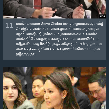
11
សមាជិក​សភា​លោក Steve Chabot នៃ​គណបក្ស​សាធារណរដ្ឋ​មក​ពី​រដ្ឋ
Ohioថ្លែង​នៅ​ឯ​សវនាការ​សាធារណៈ​មួយរបស់​អនុ​គណៈកម្មការ​ទទួល​
បន្ទុក​តំបន់​អាស៊ីប៉ាស៊ីហ្វិក​នៃ​គណៈកម្មការការ​បរទេស​របស់​សភាជាតិ​
អាមេរិក​ស្តីអំពី​ «ការ​ធា្លក់​ចុះរបស់​កម្ពុជា​៖ ​គោល​នយោបាយ​ដើម្បី​គាំទ្រ​
លទ្ធិប្រជាធិបតេយ្យ ​និង​សិទ្ធិមនុស្ស‍»​ ​នៅ​ថ្ងៃ​អង្គារ ទី១២ ខែ​ធ្នូ ឆ្នាំ២០១៧​
អាគារ Rayburn ក្នុង​វិមាន Capitol ក្នុង​រដ្ឋធានី​វ៉ាស៊ីនតោន។ (ស្រេង
លក្ខិណា/VOA)