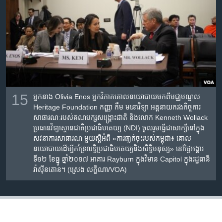
15
អ្នក​នាង Olivia Enos អ្នកវិភាគ​គោល​នយោបាយ​មក​ពី​មជ្ឈមណ្ឌល
Heritage Foundation កញ្ញា កឹម មនោវិទ្យា អគ្គនាយករង​កិច្ច​ការ​
សាធារណៈ​របស់​គណបក្ស​សង្គ្រោះ​ជាតិ និង​លោក Kenneth Wollack
ប្រធាន​វិទ្យាស្ថាន​ជាតិ​ប្រជាធិបតេយ្យ (NDI) ចូលរួម​ធ្វើ​ជា​សាក្សី​នៅ​ក្នុង​
សវនាការ​សាធារណៈ​មួយ​ស្តី​អំពី «ការ​ធា្លក់​ចុះ​របស់​កម្ពុជា៖ គោល​
នយោបាយ​ដើម្បី​គាំទ្រ​លទ្ធិ​ប្រជាធិបតេយ្យ​និង​សិទ្ធិ​មនុស្ស‍» ​នៅ​ថ្ងៃ​អង្គារ
ទី១២ ខែ​ធ្នូ ឆ្នាំ២០១៧​ អាគារ Rayburn ក្នុង​វិមាន Capitol ក្នុង​រដ្ឋធានី​
វ៉ាស៊ីនតោន។ (ស្រេង លក្ខិណា/VOA)