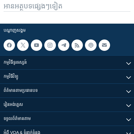
អានអត្ថបទផ្សេងៗទៀត
បណ្តាញ​សង្គម
កម្មវិធី​ទូរទស្សន៍
កម្មវិធី​វិទ្យុ
ព័ត៌មាន​តាមប្រធានបទ​
រៀន​​អង់គ្លេស
ទទួល​ព័ត៌មាន​តាម
អំពី​ VOA & ទំនាក់ទំនង