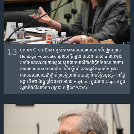
13
អ្នក​នាង Olivia Enos អ្នកវិភាគ​គោល​នយោបាយ​មក​ពី​មជ្ឈមណ្ឌល
Heritage Foundationផ្តល់​សក្ខីកម្ម​នៅ​ឯ​សវនាការ​សាធារណៈ​មួយ
របស់​អនុ​គណៈកម្មការ​ទទួល​បន្ទុក​តំបន់​អាស៊ីប៉ាស៊ីហ្វិក​នៃ​គណៈកម្មការ
ការ​បរទេស​របស់​សភាជាតិ​អាមេរិក​ស្តីអំពី​ «ការ​ធា្លក់​ចុះរបស់​កម្ពុជា​៖ ​
គោល​នយោបាយ​ដើម្បី​គាំទ្រ​លទ្ធិប្រជាធិបតេយ្យ ​និង​សិទ្ធិមនុស្ស‍»​ ​នៅ​ថ្ងៃ​
អង្គារ ទី១២ ខែ​ធ្នូ ឆ្នាំ២០១៧​ អាគារ Rayburn ក្នុង​វិមាន Capitol ក្នុង​
រដ្ឋធានី​វ៉ាស៊ីនតោន។ (ស្រេង លក្ខិណា/VOA)