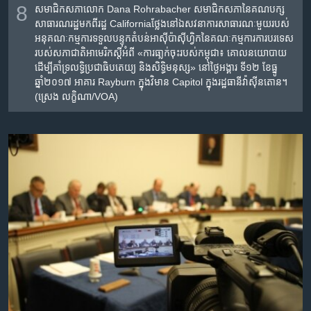
8
សមាជិក​សភា​លោក Dana Rohrabacher សមាជិក​សភា​នៃ​គណបក្ស​
សាធារណរដ្ឋ​មក​ពី​រដ្ឋ Californiaថ្លែង​នៅ​ឯ​សវនាការ​សាធារណៈ​មួយរបស់​
អនុ​គណៈកម្មការ​ទទួល​បន្ទុក​តំបន់​អាស៊ីប៉ាស៊ីហ្វិក​នៃ​គណៈកម្មការការ​បរទេស​
របស់​សភាជាតិ​អាមេរិក​ស្តីអំពី​ «ការ​ធា្លក់​ចុះរបស់​កម្ពុជា​៖ ​គោល​នយោបាយ​
ដើម្បី​គាំទ្រ​លទ្ធិប្រជាធិបតេយ្យ ​និង​សិទ្ធិមនុស្ស‍»​ ​នៅ​ថ្ងៃ​អង្គារ ទី១២ ខែ​ធ្នូ
ឆ្នាំ២០១៧​ អាគារ Rayburn ក្នុង​វិមាន Capitol ក្នុង​រដ្ឋធានី​វ៉ាស៊ីនតោន។
(ស្រេង លក្ខិណា/VOA)