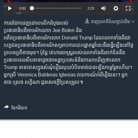
រចនា
សម្ព័ន្ធ​
0:00
2:23
Khmer English
រំលង​
ទាញ​យក​ពី​តំណភ្ជាប់​ដើម
ការជជែកដេញដោលលើកដំបូងរបស់
និង​
បណ្តាញ​សង្គម
ប្រធានាធិបតីអាមេរិកលោក Joe Biden និង
ចូល​
អតីតប្រធានាធិបតីអាមេរិកលោក Donald Trump ដែលលោកទាំងពីរជា
ទៅ​
បេក្ខជនប្រធានាធិបតីអាមេរិកសម្រាប់ការបោះឆ្នោតឆ្នាំនេះនឹងធ្វើឡើងនៅថ្ងៃ
កាន់​
ព្រហស្បតិ៍ខាងមុខ។ ប៉ុន្តែ វោហារសាស្ត្ររបស់លោកទាំងពីរទាក់ទិននឹង
ទំព័រ​
ភាសា
ប្រធានបទរសើបនានាដូចជាអន្តោប្រវេសន៍និងការរកឃើញថាលោក
ស្វែង​
Trump មានទោសក្នុងសំណុំរឿងលុយបំបិទមាត់បានឡើងកម្ដៅរួចហើយ។
រក
អ្នកស្រី Veronica Balderas Iglesias រាយការណ៍អំពីរឿងនេះ។ អ្នក
នាង ស្រេង លក្ខិណា ជូនសេចក្ដីប្រែសម្រួល៕
ចែករំលែក