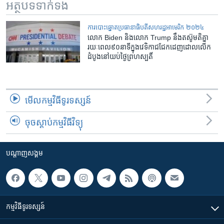
អត្ថបទ​ទាក់ទង
ការបោះឆ្នោតប្រធានាធិបតីសហរដ្ឋអាមេរិក ២០២៤
លោក Biden និង​លោក Trump នឹង​តស៊ូ​មតិគ្នា​
រយៈពេល​៩០នាទី​ក្នុង​វេទិកា​ជជែក​ដេញដោល​លើក​
ដំបូង​នៅ​យប់​ថ្ងៃព្រហស្បតិ៍
មើល​កម្មវិធី​ទូរទស្សន៍
ចុចស្តាប់កម្មវិធីវិទ្យុ
បណ្តាញ​សង្គម
កម្មវិធី​ទូរទស្សន៍