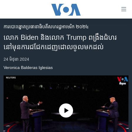
ភ្ជាប់​
ទៅ​
គេហទំព័រ​
ការបោះឆ្នោតប្រធានាធិបតីសហរដ្ឋអាមេរិក ២០២៤
កម្ពុជា
ទាក់ទង
លោក Biden និងលោក Trump ពង្រឹងជំហរ
រំលង​
អន្តរជាតិ
នៅមុនការជជែកដេញដោលចូលមកដល់
និង​
អាមេរិក
ចូល​
24 មិថុនា 2024
ទៅ​​
ចិន
​Veronica Balderas Iglesias
ទំព័រ​
ហេឡូវីអូអេ
ព័ត៌មាន​​
តែ​
កម្ពុជាច្នៃប្រតិដ្ឋ
ម្តង
ព្រឹត្តិការណ៍ព័ត៌មាន
រំលង​
និង​
ទូរទស្សន៍ / វីដេអូ​
No media source currently available
ចូល​
វិទ្យុ / ផតខាសថ៍
ទៅ​
ទំព័រ​
កម្មវិធីទាំងអស់