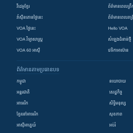
វីដេអូ​ខ្មែរ
ព័ត៌មាន​ពេល​ព្រឹ
វ៉ាស៊ីនតោន​ថ្ងៃ​នេះ
ព័ត៌មាន​​ពេល​រាត្រ
VOA ថ្ងៃនេះ
Hello VOA
VOA ​វិទ្យាសាស្ត្រ
សំឡេង​ជំនាន់​ថ្មី
VOA 60 អាស៊ី
វេទិកា​អាស៊ាន
ព័ត៌មាន​តាមប្រធានបទ​
កម្ពុជា
នយោបាយ
អន្តរជាតិ
សេដ្ឋកិច្ច
អាមេរិក
សិទ្ធិមនុស្ស
ខ្មែរ​នៅអាមេរិក
សុខភាព
អាស៊ីអាគ្នេយ៍
អប់រំ