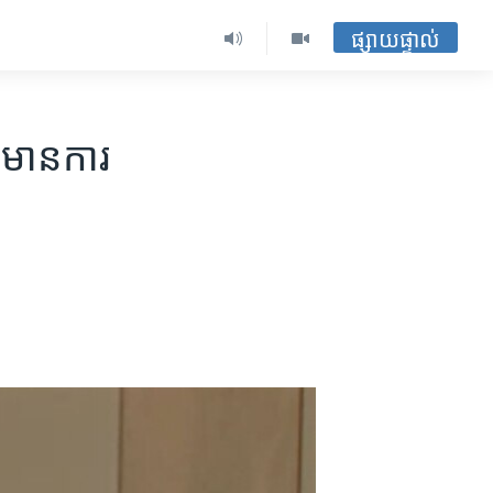
ផ្សាយផ្ទាល់
យ​មាន​ការ​