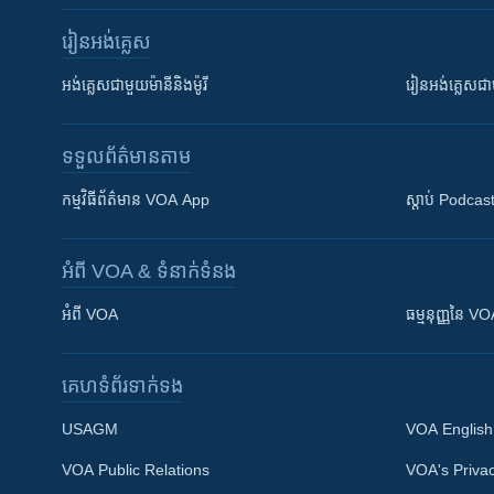
រៀន​​អង់គ្លេស
អង់គ្លេស​ជាមួយ​ម៉ានី​និង​ម៉ូរី
រៀន​​​​​​អង់គ្លេ
ទទួល​ព័ត៌មាន​តាម
កម្មវិធី​ព័ត៌មាន VOA App
ស្តាប់ Podcas
អំពី​ VOA & ទំនាក់ទំនង
អំពី​ VOA
ធម្មនុញ្ញ​នៃ V
គេហទំព័រ​​ទាក់ទង
USAGM
VOA English
VOA Public Relations
VOA's Privac