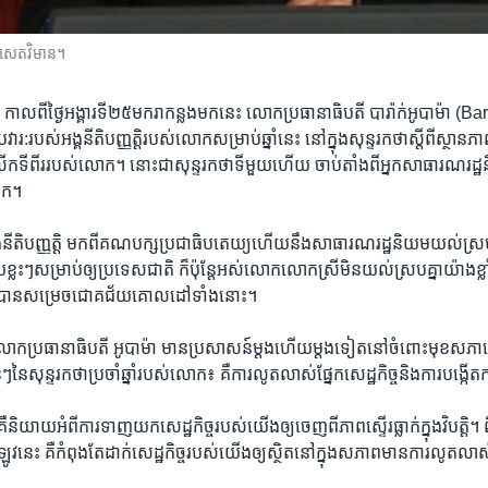
ៅ​សេតវិមាន។
៖​ កាលពី​ថ្ងៃ​អង្គារទី២៥មករាកន្លង​មក​នេះ​ លោក​ប្រធានាធិបតី​ បារ៉ាក់​អូបាម៉ា​
វារ:​របស់​អង្គ​នីតិបញ្ញត្ដិ​របស់​លោក​សម្រាប់​ឆ្នាំ​នេះ​ នៅ​ក្នុង​សុន្ទរកថា​ស្តីពី​ស្ថា
ាំលើក​ទី​ពីរ​របស់​លោក។ ​នោះ​ជា​សុន្ទរកថា​ទី​មួយ​ហើយ​ ចាប់​តាំងពី​អ្នក​សាធារណរដ្
រមក។
​នីតិ​បញ្ញត្ដិ​ មក​ពី​គណបក្ស​ប្រជា​ធិបតេយ្យ​ហើយ​នឹង​សាធារណរដ្ឋ​និយមយល់ស្រប
​ខ្លះៗ​សម្រាប់​ឲ្យ​ប្រទេស​ជាតិ​ ក៏​ប៉ុន្ដែ​អស់លោក​លោក​ស្រី​មិន​យល់​ស្រប​គ្នា​យ៉ាង​ខ្
យ​បាន​សម្រេច​ជោគ​ជ័យ​គោល​ដៅ​ទាំងនោះ។
 លោក​ប្រធានាធិបតី​ អូបាម៉ា​ មាន​ប្រសាសន៍​ម្ដង​ហើយ​ម្ដង​ទៀត​នៅ​ចំពោះ​មុខសភាពេញ​
នៃ​សុន្ទរកថា​ប្រចាំ​ឆ្នាំ​របស់​លោក៖ គឺ​ការលូតលាស់​ផ្នែក​សេដ្ឋកិច្ច​និង​ការបង្កើត​
ះ​គឺ​និយាយ​អំពី​ការទាញ​យក​សេដ្ឋកិច្ច​របស់​យើង​ឲ្យ​ចេញ​ពី​ភាពស្ទើរ​ធ្លាក់​ក្នុង​វិបត្ដិ។​ ពីរ
ឡូវ​នេះ​ គឺ​កំពុងតែ​ដាក់​សេដ្ឋកិច្ច​របស់​យើង​ឲ្យ​ស្ថិត​នៅ​ក្នុងសភាព​មាន​ការលូតល