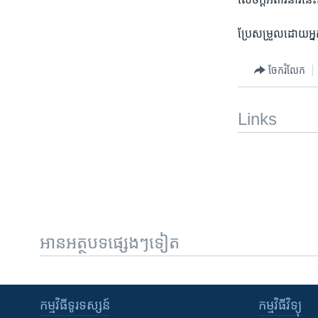
ប្រែ​សម្រួលដោយ​អ្នក
ចែករំលែក
Links
អានអត្ថបទផ្សេងៗទៀត
កម្មវិធី​ទូរទស្សន៍
កម្មវិធី​វិទ្យុ