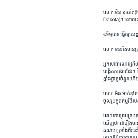
លោក​ ​ខិន​ ខនរ៉ាត​
Dakota)។ លោក​ពោល​
«ទី​មួយ៖​ ធ្វើ​ឲ្យ​សេ
លោក​ ខនរ៉ាត​មាន​ប្រ
អ្នក​សាធារណរដ្ឋ​និ
បង្កើត​ការងារ​ដែរ។​
ខ្លាំង​ក្លា​នូវ​ចំនួ
លោក​ មិឆ​ ម៉ាក់ខូន
ចូល​រួម​ក្នុង​កម្មវិ
ដោយ​ការគ្រប់​គ្រង​ស
ឃើញ​ថា​ ជា​រឿង​មាន​ស
គណបក្ស​ទាំង​ពីរនៅ​ក្
សេចក្ដី​អំពាវ​នាវ​នេះ