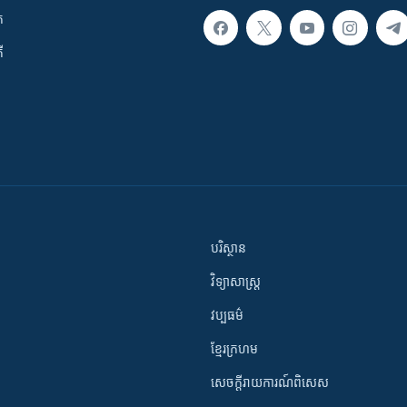
ក
ី
បរិស្ថាន
វិទ្យាសាស្រ្ត
វប្បធម៌
ខ្មែរក្រហម
សេចក្តីរាយការណ៍ពិសេស