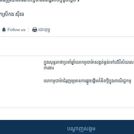
​ស្រី​កង​ ស៊ីវន
Follow us
បោះពុម្ព
ក្នុង​សុន្ទរកថា​ប្រចាំ​ឆ្នាំ​លោក​​អូបាម៉ា​សង្កត់​ធ្ងន់​ទៅ​លើ​វិស័យ​សេដ្
ការងារ
លោក​អូបាម៉ា​ជំរុញ​ឲ្យ​មាន​ការ​ផ្ដួច​ផ្ដើម​គំនិត​ថ្មី​ក្នុង​ពាណិជ្ជកម្ម​
បណ្តាញ​សង្គម