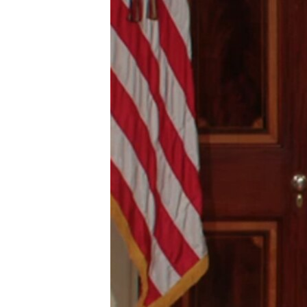
រចនា
សម្ព័ន្ធ​
រំលង​
និង​
ចូល​
ទៅ​
កាន់​
ទំព័រ​
ស្វែង​
រក