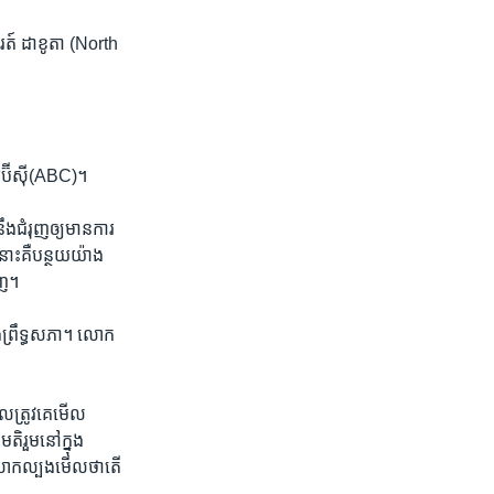
ត៍​ ដាខូតា​ (North
េប៊ីស៊ី​(ABC)។
​ជំរុញ​ឲ្យ​មាន​ការ
នោះគឺ​បន្ថយ​យ៉ាង​
វិញ។
ង​ព្រឹទ្ធសភា។ លោក​
​ត្រូវ​គេ​មើល​
​រួម​នៅ​ក្នុង​
រ​សាក​ល្បង​មើល​ថា​តើ​