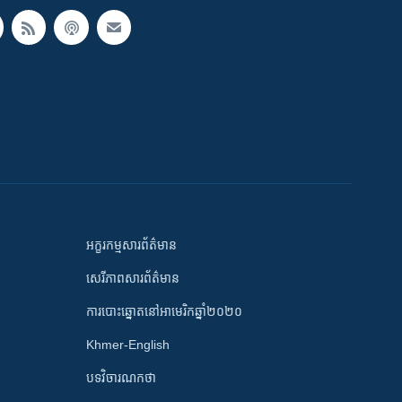
អក្ខរកម្មសារព័ត៌មាន
សេរីភាពសារព័ត៌មាន
ការបោះឆ្នោតនៅអាមេរិកឆ្នាំ២០២០
Khmer-English
បទវិចារណកថា