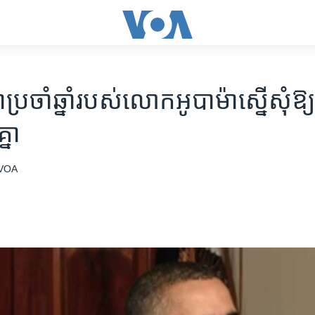
ប្រចាំឆ្នាំ​របស់​លោក​អូបាម៉ា​ស្នើ​សុំ​ឱ្
គ្នា
VOA