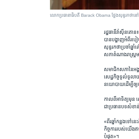
លោកប្រធានាធិបតី ​Barack Obama ​ថ្លែង​សុន្ទរកថា​ន
រដ្ឋធានី​វ៉ាស៊ីនតោន
បាន​បង្ហាញ​អំពី​របៀប​
សុន្ទរកថាប្រចាំ​ឆ្ន
សភា​តំណាង​រាស្ដ្
សមាជិក​សភា​នៃ​អង្គ
សេដ្ឋកិច្ច​ទូលំ​ទូលាយ
នយោបាយ​ដើម្បី​ឲ្
កាល​ពី​អាទិត្យ​មុន​
ជា​ប្រធានបទ​សំខាន់ៗ​
«ពីរ​ឆ្នាំ​កន្លង​ទៅ​នេ
កិច្ច​ការ​របស់​យើង​ឥ
បំផុត»។