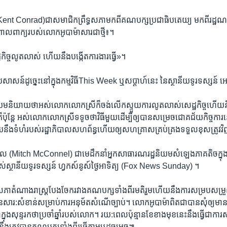
(Kent Conrad)ជា​សមាជិក​ព្រឹទ្ធសភា​មកពី​គណបក្ស​ប្រជាធិបតេយ្យ ​មកពី​រដ្ឋ​ណរ
ពាក្យ​របស់​លោក​អូបាម៉ា​សារ​ជា​ថ្មី៖។
ដ្ឋកិច្ច​លូត​លាស់​ ហើយ​នឹងបង្កើត​ការ​ងារ​ធ្វើ»។
សាសន៍​ដូច្នេះ​នៅ​ក្នុង​កម្មវិធី​This Week ឬ​សប្ដាហ៍​នេះ​ នៃ​ស្ថានីយ​ទូរទស្សន៍​ អ
យម​និយាយថា​អស់​លោក​លោក​ស្រី​ក៏​ចង់​លើក​ស្ទួយ​ការលូតលាស់​សេដ្ឋកិច្ច​ហើយ​នឹង
 ក៏​ប៉ុន្ដែ​ អស់​លោក​លោក​ស្រីទទូចថាវិធីមួយដើម្បីឲ្យបានសម្រេចជោគ​ជ័យកិច្ច​ការ
ន​ហើយ​នឹង​ទំហំ​របស់​រដ្ឋាភិបាល​សហព័ន្ធ​ហើយ​ឲ្យ​សហគ្រាស​គ្រប់​គ្រង​ទទួល​ខុស​ត្រូវ​
ែល ​(Mitch McConnel)​ ជា​មេ​ដឹក​នាំ​អ្នក​សាធារណរដ្ឋ​និយម​សំឡេង​ភាគ​តិច​ក្នុ
ធី​របស់​ស្ថានីយ​ទូរទស្សន៍​ ​ហ្វកស៍នូស៍​ថ្ងៃ​អាទិត្យ ​(​Fox News​ Sunday) ។
ភា​តំណាង​រាស្ដ្រ​បែង​ចែក​រវាង​គណបក្ស​ទាំង​ពីរ​មតិ​រួម​ហើយ​នឹង​ការសម្របសម្រួល
ារ:​សំខាន់សម្រាប់​ការ​អនុ​ម័ត​សំណើ​ច្បាប់។ ​លោក​អូបាម៉ា​ពិតជា​បានសុំ​ឲ្យ​មាន​មតិ
នុង​សុន្ទរកថា​ប្រចាំ​ឆ្នាំ​របស់​លោក។ ​រយ:ពេល​ប៉ុន្មាន​ខែ​ខាង​មុខ​នេះ​នឹងធ្វើ​ជា​កា
​នឹង​ត្រូវ​បាន​គណបក្ស​ទាំង​ពីរ​ធ្វើ​តាម​ឬ​ដូច​ម្ដេច៕