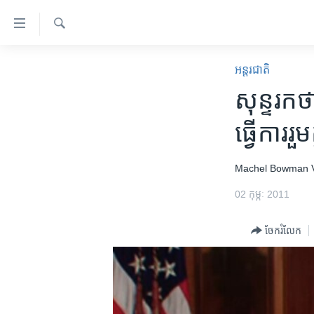
ភ្ជាប់​
ទៅ​
គេហទំព័រ​
ស្វែង​
កម្ពុជា
រក
អន្តរជាតិ
ទាក់ទង
អន្តរជាតិ
សុន្ទរកថា​
រំលង​
និង​
អាមេរិក
ធ្វើការ​រួម​
ចូល​
ចិន
ទៅ​​
ទំព័រ​
ហេឡូវីអូអេ
Machel Bowman
ព័ត៌មាន​​
កម្ពុជាច្នៃប្រតិដ្ឋ
02 កុម្ភៈ 2011
តែ​
ម្តង
ព្រឹត្តិការណ៍ព័ត៌មាន
ចែករំលែក
រំលង​
ទូរទស្សន៍ / វីដេអូ​
និង​
ចូល​
វិទ្យុ / ផតខាសថ៍
ទៅ​
កម្មវិធីទាំងអស់
ទំព័រ​