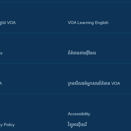
ស​​ជាមួយ VOA
VOA Learning English
ts
ព័ត៌មាន​តាម​អ៊ីមែល
OA
ក្រម​​​សីលធម៌​​​អ្នក​​​សារព័ត៌មាន VOA
Accessibility
y Policy
វិទ្យុ​អាស៊ី​សេរី