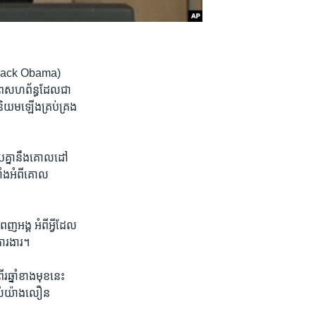
 (Barack Obama)
នភាព​សហព័ន្ធ​ដែល​ជា​
ឋ​និយម​ឡើងគ្រប់គ្រង​
​គ្នា​នឹង​គោលដៅ​
លាំង​អំពី​គោល​
អង្គ អំពី​អ្វី​ដែល​
ការ​ងារ។
​ឆ្នាំ​ខាង​មុខ​នេះ​
ាស់​យ៉ាង​លឿន​