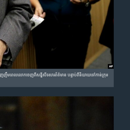
ម​ពេល​លោក​ចេញ​ពី​សន្នីសីទ​សារព័ត៌មាន​ បន្ទាប់​ពី​និយាយ​ទៅ​កាន់​ក្រុម​