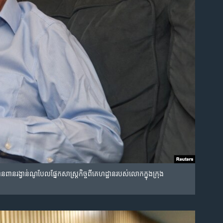
វាន់​ណូបែល​ផ្នែក​សាស្រ្តកិច្ច​ពី​គេហដ្ឋាន​របស់​លោក​ក្នុង​​ក្រុង