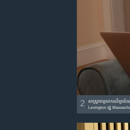
2
សាស្រ្តាចារ្យ​សាកលវិទ្យាល័យ
Lexington រដ្ឋ Massachusett