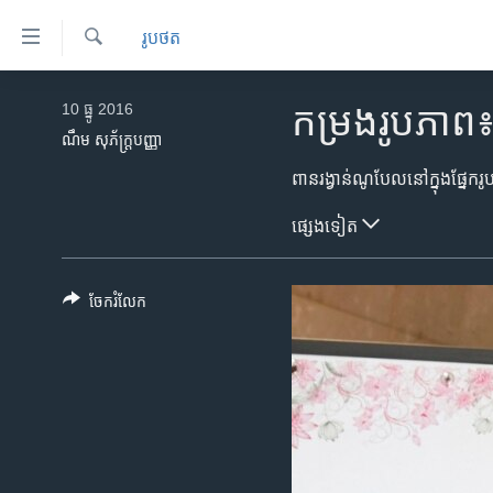
ភ្ជាប់​
រូបថត
ទៅ​
គេហទំព័រ​
ស្វែង​
កម្ពុជា
រក
10 ធ្នូ 2016
កម្រងរូបភាព៖
ទាក់ទង
អន្តរជាតិ
ណឹម សុភ័ក្រ្តបញ្ញា
រំលង​
និង​
អាមេរិក
ចូល​
ចិន
ផ្សេង​ទៀត
ទៅ​​
ទំព័រ​
ហេឡូវីអូអេ
ព័ត៌មាន​​
កម្ពុជាច្នៃប្រតិដ្ឋ
ចែករំលែក
តែ​
ម្តង
ព្រឹត្តិការណ៍ព័ត៌មាន
រំលង​
ទូរទស្សន៍ / វីដេអូ​
និង​
ចូល​
វិទ្យុ / ផតខាសថ៍
ទៅ​
កម្មវិធីទាំងអស់
ទំព័រ​