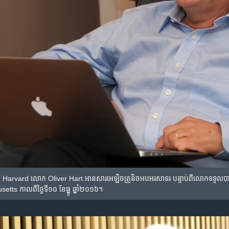
 Harvard លោក Oliver Hart អាន​សារអេឡិចត្រូនិច​អបអរសាទរ​ បន្ទាប់​ពី​លោក​ទទួល​បាន​ពានរង្
s កាល​ពី​ថ្ងៃ​ទី​១០ ខែ​ធ្នូ ឆ្នាំ​២០១៦។