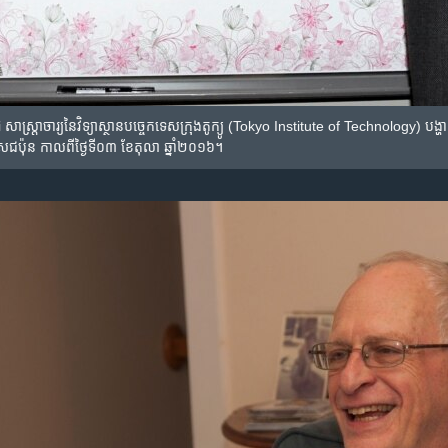
តាចារ្យ​នៃ​វិទ្យាស្ថាន​បច្ចេកទេស​ក្រុង​តូក្យូ (Tokyo Institute of Technology) បង្ហាញ​
​ជប៉ុន កាល​ពី​ថ្ងៃ​ទី០៣ ខែ​តុលា ឆ្នាំ​២០១៦។