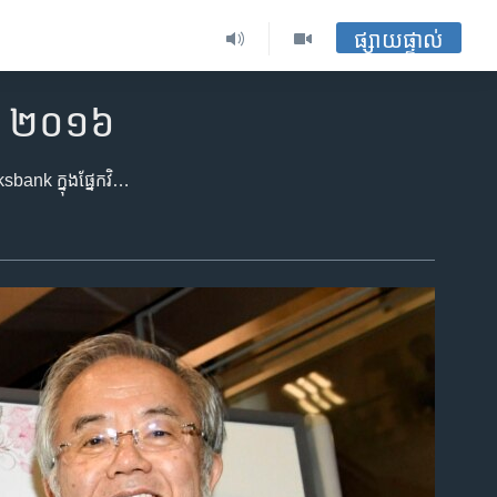
ផ្សាយផ្ទាល់
ាំ ២០១៦
ពានរង្វាន់​ណូបែល​នៅ​ក្នុង​ផ្នែក​រូបវិទ្យា គីមីវិទ្យា សរីរវិទ្យា ឱសថសាស្រ្ត អក្សរសាស្រ្ត និង​ពានរង្វាន់​ Sveriges Riksbank ក្នុង​ផ្នែក​វិទ្យាសាស្រ្ត​សេដ្ឋកិច្ច​ ដើម្បី​រំឮក​ដល់​លោក​ Alfred Nobel ត្រូវ​បាន​ផ្តល់​ឲ្យ​អ្នកជ័យលាភី​នៅ​ក្រុង​ស្កុបខុល ប្រទេស​ស៊ុយអែត កាល​ពី​ថ្ងៃ​ទី១០ ខែ​ធ្នូ​នេះ។ សម្រាប់​ពាន​រង្វាន់​ណូបែល​សន្តិភាព​ត្រូវ​បាន​ផ្តល់ឲ្យនៅ​ក្រុង​អូស្លូ ប្រទេស​ន័រវែស កាល​ពីថ្ងៃ​ទី១១ ខែ​ធ្នូ។ ខាងក្រោម​នេះ ជា​អ្នកទទួលបាន​ជ័យលាភី​ពានរង្វាន់​ណូបែល។