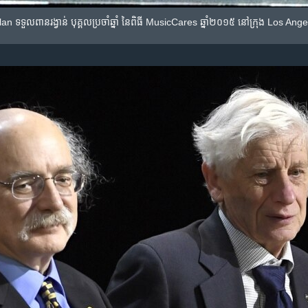
ល​ពានរង្វាន់​ បុគ្គល​ប្រចាំ​ឆ្នាំ​ នៃ​ពិធី​ MusicCares ឆ្នាំ​២០១៥ នៅ​ក្រុង Los Angeles