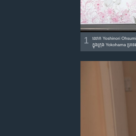
1
លោក Yoshinori Ohsumi សាស្រ្
ក្នុង​ក្រុង Yokohama ប្រទេស