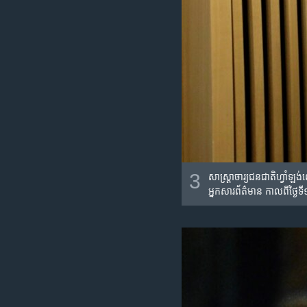
3
សាស្រ្តាចារ្យ​ជនជាតិ​ហ្វាំ
អ្នកសារព័ត៌មាន​ កាល​ពី​ថ្ង