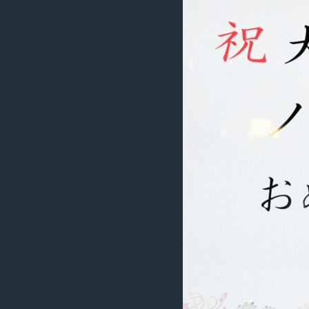
រចនា
សម្ព័ន្ធ​
រំលង​
និង​
ចូល​
ទៅ​
កាន់​
ទំព័រ​
ស្វែង​
រក