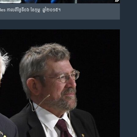
 កាល​ពី​ថ្ងៃ​ទី០៦ ខែ​កុម្ភៈ ឆ្នាំ​២០១៥។