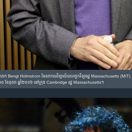
ឡង់​លោក Bengt Holmstrom នៃ​សាកលវិទ្យាល័យ​​បច្ចេកវិទ្យា​រដ្ឋ Massachusetts (MIT) ញញឹ
ៃ​ទី១០ ខែ​តុលា ឆ្នាំ​២០១៦ នៅ​ក្រុង Cambridge រដ្ឋ Massachusetts។