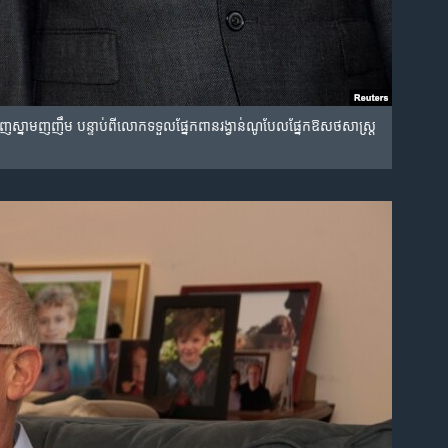
ស្នាម​ញញឹម​ បន្ទាប់​ពី​លោក​ទទួល​ផ្នែក​ពានរង្វាន់​ណូបែល​ផ្នែក​ឱសថសាស្រ្ត​