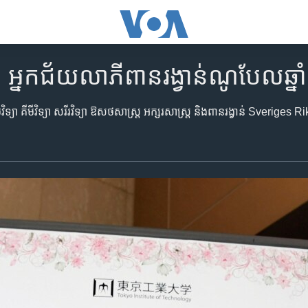
 អ្នកជ័យលាភីពានរង្វាន់ណូបែលឆ្ន