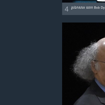
4
រូបឯកសារ៖ លោក Bob Dylan ទទួ