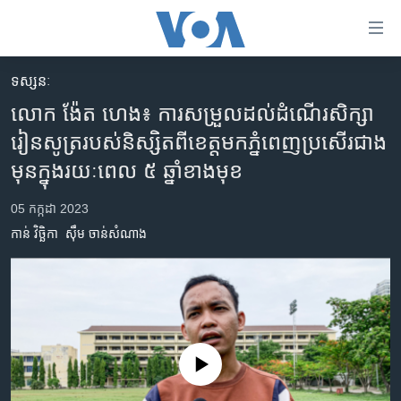
ភ្ជាប់​
ទៅ​
គេហទំព័រ​
ទស្សនៈ
កម្ពុជា
ទាក់ទង
លោក ង៉ែត ហេង៖ ការ​សម្រួល​ដល់​ដំណើរ​សិក្សា​
រំលង​
អន្តរជាតិ
រៀនសូត្រ​របស់​និស្សិត​ពី​ខេត្ត​មក​ភ្នំពេញ​ប្រសើរ​ជាង​
និង​
អាមេរិក
មុន​ក្នុង​រយៈពេល ៥ ឆ្នាំ​ខាង​មុខ
ចូល​
ទៅ​​
ចិន
05 កក្កដា 2023
ទំព័រ​
ហេឡូវីអូអេ
ព័ត៌មាន​​
កាន់ វិច្ឆិកា
ស៊ឹម ចាន់សំណាង
តែ​
កម្ពុជាច្នៃប្រតិដ្ឋ
ម្តង
ព្រឹត្តិការណ៍ព័ត៌មាន
រំលង​
និង​
ទូរទស្សន៍ / វីដេអូ​
ចូល​
វិទ្យុ / ផតខាសថ៍
ទៅ​
No media source currently available
ទំព័រ​
កម្មវិធីទាំងអស់