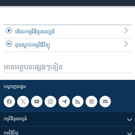
មើល​កម្មវិធី​ទូរទស្សន៍
ចុចស្តាប់កម្មវិធីវិទ្យុ
អានអត្ថបទផ្សេងៗទៀត
បណ្តាញ​សង្គម
កម្មវិធី​ទូរទស្សន៍
កម្មវិធី​វិទ្យុ