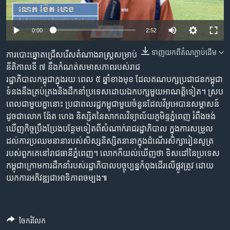
រចនា
សម្ព័ន្ធ​
Khmer English
រំលង​
0:00
2:52
និង​
បណ្តាញ​សង្គម
ចូល​
ទាញ​យក​ពី​តំណភ្ជាប់​ដើម
ការ​បោះឆ្នោត​ជ្រើស​រើស​តំណាង​រាស្ត្រ​សម្រាប់​
ទៅ​
នីតិកាល​ទី ៧ នឹង​កំណត់​សមាសភាព​របស់​រាជ
កាន់​
រដ្ឋាភិបាល​កម្ពុជា​ក្នុង​រយៈពេល​ ៥ ឆ្នាំ​ខាង​មុខ ដែល​គណបក្ស​ប្រជាជន​កម្ពុជា​
ទំព័រ​
ទំនង​នឹង​គ្រប់គ្រង​និង​ដឹកនាំ​ប្រទេស​ដោយ​ឯកបក្ស​មួយ​អាណត្តិ​ទៀត។ ស្រប
ភាសា
ស្វែង​
ពេល​ជាមួយ​គ្នា​នោះ ប្រជាពលរដ្ឋ​កម្ពុជា​មួយ​ចំនួន​ដែល​វីអូអេ​បាន​សម្ភាសន៍
រក
ដូចជា​លោក ង៉ែត ហេង និស្សិត​នៃ​សាកល​វិទ្យាល័យ​ភូមិន្ទភ្នំពេញ រំពឹង​ចង់​
ឃើញ​កិច្ច​ប្រឹងប្រែង​បន្ថែម​ទៀត​ពី​សំណាក់​រាជរដ្ឋាភិបាល​ ក្នុង​ការ​សម្រួល​
ដល់​ការ​ប្រឈម​នានា​របស់​សិស្សនិស្សិត​នានា​ក្នុង​ដំណើរ​សិក្សា​រៀនសូត្រ​
របស់​ពួកគេ​នៅ​រាជធានី​ភ្នំពេញ។ លោក​ក៏​យល់​ឃើញ​ថា ទិសដៅ​នៃ​ប្រទេស​
កម្ពុជា​ក្រោម​ការ​ដឹកនាំ​របស់​រដ្ឋាភិបាល​បច្ចុប្បន្ន​កំពុង​ដើរ​លើ​ផ្លូវត្រូវ ដោយ​
យក​ការ​អភិវឌ្ឍ​ជា​អាទិភាព​ចម្បង៕
ចែករំលែក