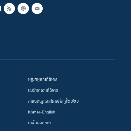
អក្ខរកម្មសារព័ត៌មាន
សេរីភាពសារព័ត៌មាន
ការបោះឆ្នោតនៅអាមេរិកឆ្នាំ២០២០
Khmer-English
បទវិចារណកថា