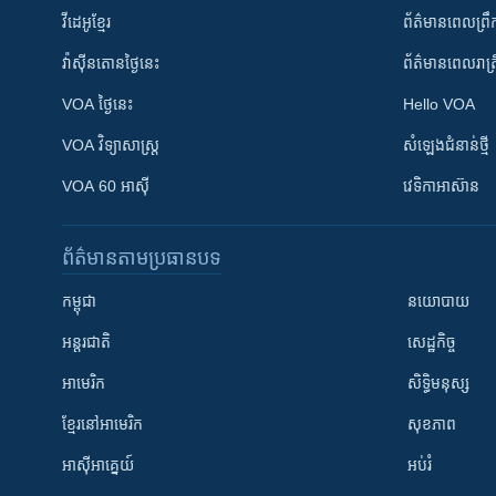
វីដេអូ​ខ្មែរ
ព័ត៌មាន​ពេល​ព្រឹ
វ៉ាស៊ីនតោន​ថ្ងៃ​នេះ
ព័ត៌មាន​​ពេល​រាត្រ
VOA ថ្ងៃនេះ
Hello VOA
VOA ​វិទ្យាសាស្ត្រ
សំឡេង​ជំនាន់​ថ្មី
VOA 60 អាស៊ី
វេទិកា​អាស៊ាន
ព័ត៌មាន​តាមប្រធានបទ​
កម្ពុជា
នយោបាយ
អន្តរជាតិ
សេដ្ឋកិច្ច
អាមេរិក
សិទ្ធិមនុស្ស
ខ្មែរ​នៅអាមេរិក
សុខភាព
អាស៊ីអាគ្នេយ៍
អប់រំ