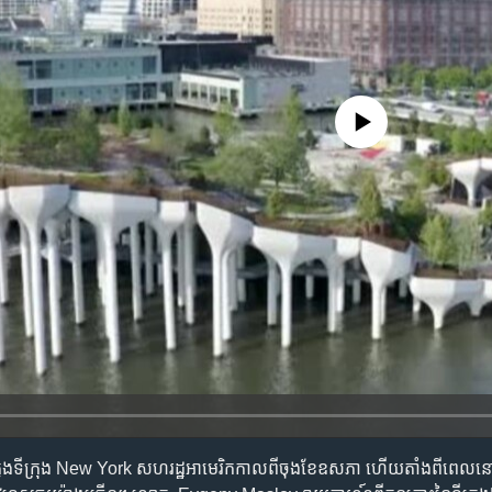
No media source currently availa
​ក្នុង​ទីក្រុង ​New York សហរដ្ឋ​អាមេរិក​កាល​ពី​ចុង​ខែ​ឧសភា ហើយ​តាំង​ពី​ពេល​ន