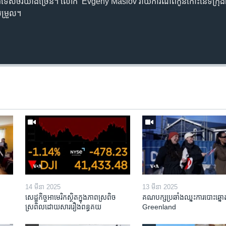
ញៀវ​ទេសចរ​យ៉ាង​ច្រើន។ លោក Evgeny Maslov រាយការណ៍​ពី​កូន​កោះ​នៃ​ទី​ក្រុ
សម្រួល។
14 មីនា 2025
13 មីនា 2025
សេដ្ឋកិច្ច​អាមេរិក​ស្ថិត​ក្នុង​ភាពស្រពិច
គណបក្ស​ប្រឆាំង​ឈ្នះ​ការបោះឆ្នោ
ស្រពិល​ដោយសារ​រឿង​ពន្ធគយ
Greenland