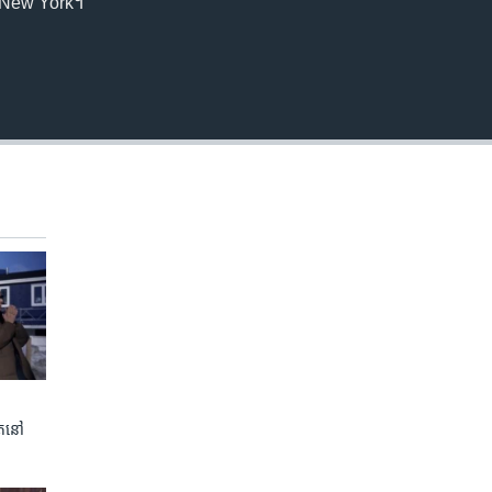
ង​New York។ ​
ត​នៅ