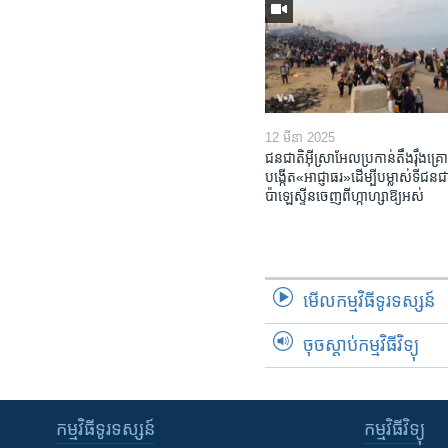
12 មីនា 2025
ជនជាតិ​អ៊ីស្រាអែល​ប្រកាន់​តឹងរ៉ឹង​គ្រោ
បង្កើត​«អាជ្ញាធរ‍»​ដើម្បី​បម្លាស់​ទី​ជនជា
ប៉ាឡេស្ទីន​ចេញពី​ហ្កាហ្សា​ឱ្យ​អស់
មើល​កម្មវិធី​ទូរទស្សន៍
ចុចស្តាប់កម្មវិធីវិទ្យុ
កម្មវិធី​ទូរទស្សន៍
កម្មវិធី​វិទ្យុ