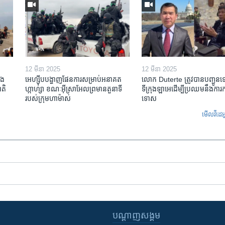
12 មីនា 2025
12 មីនា 2025
ង​
អេហ្ស៊ីប​បង្ហាញ​ផែនការ​សម្រាប់​អនាគត​
លោក Duterte ត្រូវ​បាន​បញ្ជូន
តិ​
ហ្កាហ្សា ខណៈ​អ៊ីស្រាអែល​ព្រមាន​តួនាទី​
ទីក្រុងឡាអេ​ដើម្បី​ប្រឈម​នឹង​ការ
របស់​ក្រុម​ហាម៉ាស់
ទោស
មើល​វីដេអ
បណ្តាញ​សង្គម