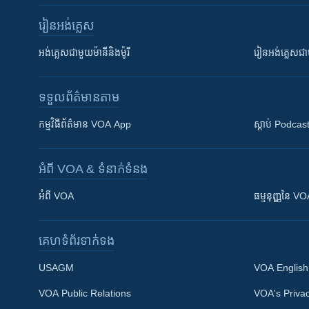
រៀន​​អង់គ្លេស
អង់គ្លេស​ជាមួយ​ម៉ានី​និង​ម៉ូរី
រៀន​​​​​​អង់គ្លេ
ទទួល​ព័ត៌មាន​តាម
កម្មវិធី​ព័ត៌មាន VOA App
ស្តាប់ Podcas
អំពី​ VOA & ទំនាក់ទំនង
អំពី​ VOA
ធម្មនុញ្ញ​នៃ V
គេហទំព័រ​​ទាក់ទង
USAGM
VOA English
VOA Public Relations
VOA's Privac