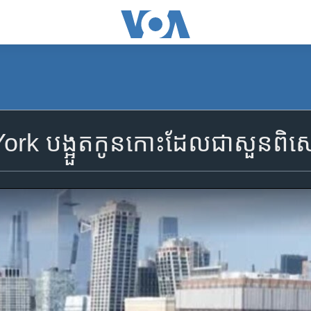
York ​បង្អួត​កូន​កោះ​ដែល​ជា​សួន​ព