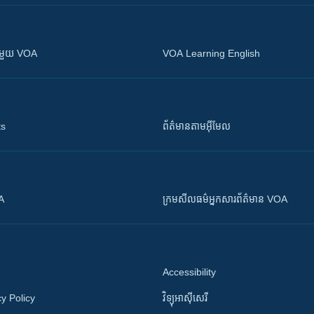
ស​​ជាមួយ VOA
VOA Learning English
ts
ព័ត៌មាន​តាម​អ៊ីមែល
OA
ក្រម​​​សីលធម៌​​​អ្នក​​​សារព័ត៌មាន VOA
Accessibility
y Policy
វិទ្យុ​អាស៊ី​សេរី