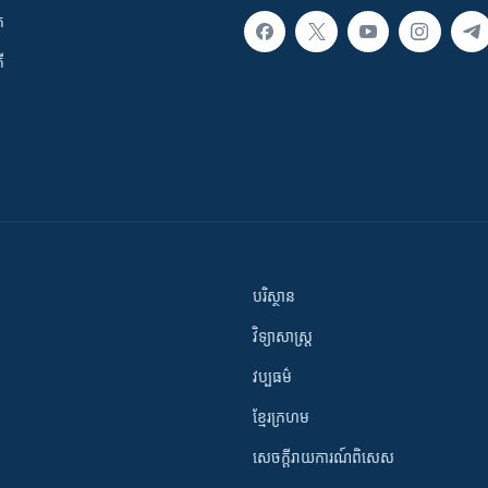
ក
ី
បរិស្ថាន
វិទ្យាសាស្រ្ត
វប្បធម៌
ខ្មែរក្រហម
សេចក្តីរាយការណ៍ពិសេស