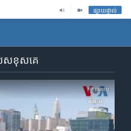
ផ្សាយផ្ទាល់
ិសេស​ខុសគេ
EMBED