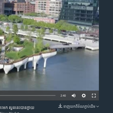
ble
2:40
ទាញ​យក​ពី​តំណភ្ជាប់​ដើម
ោះ​មក សួន​នេះ​បាន​ក្លាយ​
EMBED