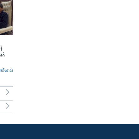
ទៅ
កាត់
ូ​ទាំង​អស់