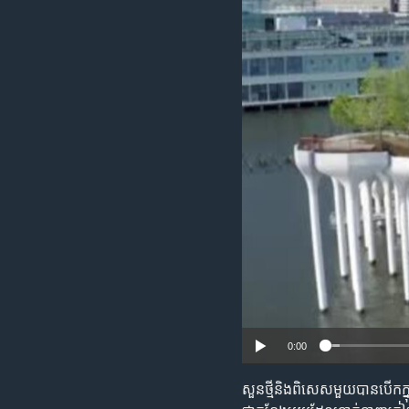
រចនា
សម្ព័ន្ធ​
រំលង​
និង​
ចូល​
ទៅ​
កាន់​
ទំព័រ​
ស្វែង​
រក
0:00
សួន​ថ្មី​និង​ពិសេស​មួយ​បាន​បើក