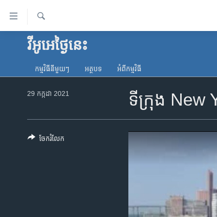
ភ្ជាប់​
ទៅ​
គេហទំព័រ​
ស្វែង​
វីអូអេថ្ងៃនេះ
កម្ពុជា
រក
ទាក់ទង
អន្តរជាតិ
រំលង​
កម្មវិធី​នីមួយៗ
អត្ថបទ​
អំពី​កម្មវិធី​
និង​
អាមេរិក
ចូល​
29 កក្កដា 2021
ទីក្រុង​ New 
ចិន
ទៅ​​
ទំព័រ​
ហេឡូវីអូអេ
ព័ត៌មាន​​
កម្ពុជាច្នៃប្រតិដ្ឋ
តែ​
ចែករំលែក
ម្តង
ព្រឹត្តិការណ៍ព័ត៌មាន
រំលង​
ទូរទស្សន៍ / វីដេអូ​
និង​
ចូល​
វិទ្យុ / ផតខាសថ៍
ទៅ​
កម្មវិធីទាំងអស់
ទំព័រ​