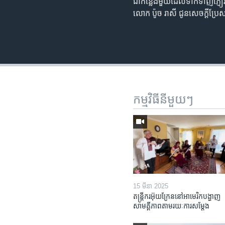
ជា​កន្លែង​មួយ​ដែល​ទាក់ទាញ​ភ្
លោក ប៉ូច រាសី ជូន​សេចក្តី​ប្រែ
កម្មវិធី​នីមួយៗ
15 មីនា 2025
តន្ត្រីករ​អ៊ុយក្រែន​នៅ​អាមេរិក​បង្ហាញ​
សាមគ្គីភាព​តាម​រយៈ​ការសម្តែង