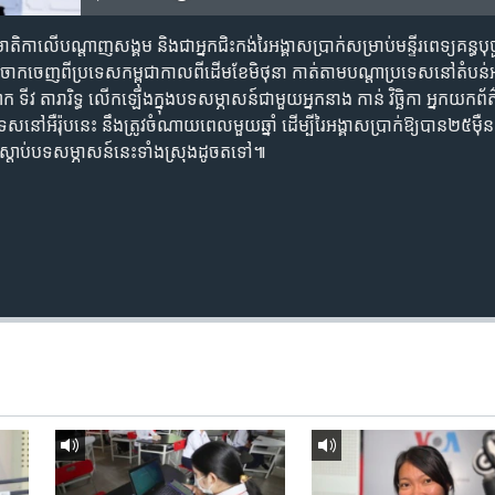
​មាតិកា​លើ​បណ្តាញ​សង្គម និង​ជាអ្នកជិះកង់​រៃអង្គាសប្រាក់​សម្រាប់​មន្ទីរពេទ្យ​គន្ធបុប្ផា
ង់​ចាកចេញ​ពី​ប្រទេស​​កម្ពុជា​កាល​ពី​ដើម​ខែមិថុនា កាត់​តាម​បណ្តា​ប្រទេស​នៅ​តំបន់​
ីវ តារារិទ្ធ លើក​​ឡើង​​​ក្នុង​បទ​សម្ភាសន៍​​​ជាមួយ​អ្នកនាង កាន់ វិច្ឆិកា អ្នកយកព័ត
​នៅ​អឺរ៉ុបនេះ នឹង​ត្រូវ​ចំណាយ​ពេល​មួយឆ្នាំ ដើម្បី​រៃអង្គាស​ប្រាក់​ឱ្យបាន​២៥​ម៉ឺន​ដុល
​ស្តាប់​បទសម្ភាសន៍​នេះ​ទាំង​ស្រុង​​ដូចតទៅ៕