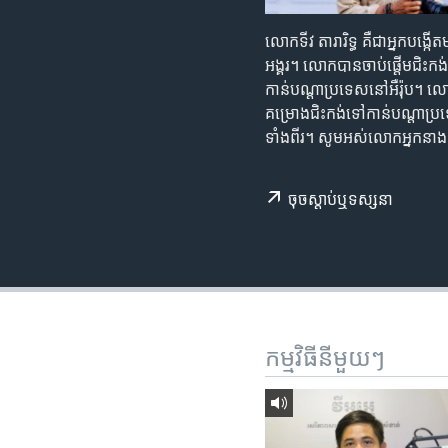
រចនា
សម្ព័ន្ធ​
លោក​ទីវ តារារិទ្ធ គឺជា​អ្នក​បង្កើត
រំលង​
អង្គរ​​។ លោក​បាន​ចាប់​ផ្តើម​ជិះក
និង​
កាន់​បណ្តា​ប្រទេស​នៅអឺរ៉ុប។ លោក ទ
ចូល​
គម្រោង​ជិះកង់​ទៅកាន់​បណ្តា​ប្រទេស​
ទៅ​
ទាំង​ពីរ​។ ​សូមអស់​លោក​អ្នក​នាង
កាន់​
ទំព័រ​
ស្វែង​
ចុច​​ស្តាប់​ឬ​ទស្សនា
រក
កម្មវិធី​នីមួយៗ