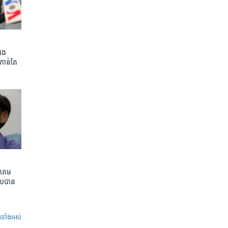
អេង
កាន់តែ​
ាគម​
ល​បាន​
ូ​ទាំង​អស់