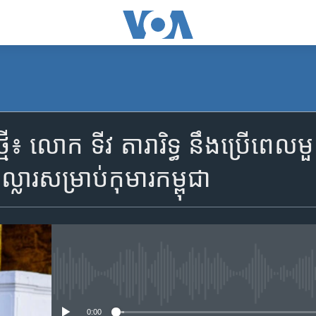
មី៖ លោក ទីវ តារារិទ្ធ នឹង​ប្រើ​ពេល​មួយ
ុល្លារ​​សម្រាប់កុមារកម្ពុជា
No media source currently availa
0:00