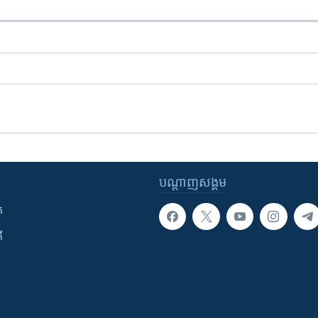
បណ្តាញ​សង្គម
ក
ី