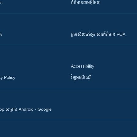
ts
ព័ត៌មាន​តាម​អ៊ីមែល
OA
ក្រម​​​សីលធម៌​​​អ្នក​​​សារព័ត៌មាន VOA
Accessibility
y Policy
វិទ្យុ​អាស៊ី​សេរី
 App សម្រាប់ Android - Google