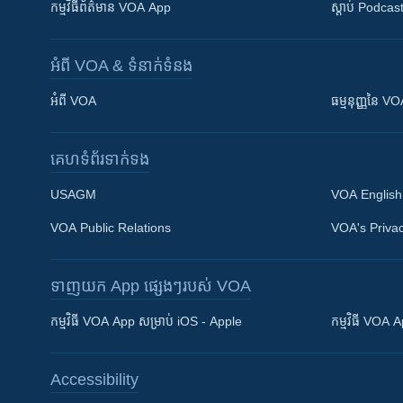
កម្មវិធី​ព័ត៌មាន VOA App
ស្តាប់ Podcas
អំពី​ VOA & ទំនាក់ទំនង
អំពី​ VOA
ធម្មនុញ្ញ​នៃ V
គេហទំព័រ​​ទាក់ទង
USAGM
VOA English
VOA Public Relations
VOA's Privac
ទាញយក​ App ផ្សេងៗ​របស់​ VOA
Khmer English
កម្មវិធី​ VOA App សម្រាប់ iOS - Apple
កម្មវិធី​ VOA
បណ្តាញ​សង្គម
Accessibility