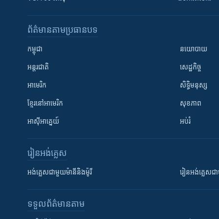
ព័ត៌មាន​តាមប្រធានបទ​
កម្ពុជា
នយោបាយ
អន្តរជាតិ
សេដ្ឋកិច្ច
អាមេរិក
សិទ្ធិមនុស្ស
ខ្មែរ​នៅអាមេរិក
សុខភាព
អាស៊ីអាគ្នេយ៍
អប់រំ
រៀន​​អង់គ្លេស
អង់គ្លេស​ជាមួយ​ម៉ានី​និង​ម៉ូរី
រៀន​​​​​​អង់គ្លេ
ទទួល​ព័ត៌មាន​តាម