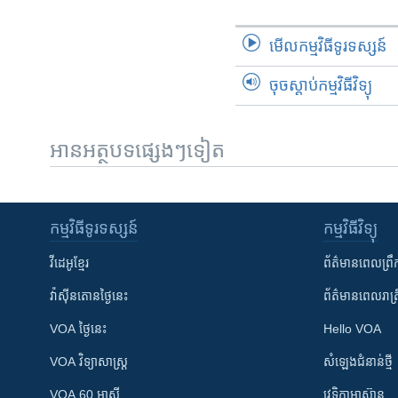
មើល​កម្មវិធី​ទូរទស្សន៍
ចុចស្តាប់កម្មវិធីវិទ្យុ
អានអត្ថបទផ្សេងៗទៀត
កម្មវិធី​ទូរទស្សន៍
កម្មវិធី​វិទ្យុ
វីដេអូ​ខ្មែរ
ព័ត៌មាន​ពេល​ព្រឹ
វ៉ាស៊ីនតោន​ថ្ងៃ​នេះ
ព័ត៌មាន​​ពេល​រាត្រ
VOA ថ្ងៃនេះ
Hello VOA
VOA ​វិទ្យាសាស្ត្រ
សំឡេង​ជំនាន់​ថ្មី
VOA 60 អាស៊ី
វេទិកា​អាស៊ាន