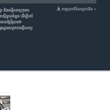
ទាញ​យក​ពី​តំណភ្ជាប់​ដើម
 និង​មន្ទីរពេទ្យ​​កុមារ
EMBED
អាស៊ី​មួយចំនួន ដើម្បី​ទៅ​
៌មាន​ឱ្យ​វីអូអេថា
្លារ​សម្រាប់​មន្ទីរពេទ្យ​