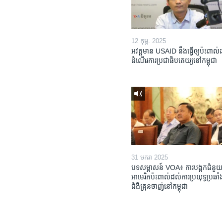
12 កុម្ភៈ 2025
អវត្តមាន USAID នឹងធ្វើឲ្យប៉ះពាល
ដំណើរការប្រជាធិបតេយ្យនៅកម្ពុជា
31 មករា 2025
បទសម្ភាសន៍ VOA៖ ការបង្កក​ជំនួយ
អាមេរិក​ប៉ះពាល់ដល់​ការប្រយុទ្ធ​ប្រឆាំង
ជំងឺ​គ្រុនចាញ់​នៅ​កម្ពុជា