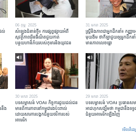
06 កុម្ភៈ 2025
31 មករា 2025
់ដល់
សំឡេងជំនាន់ថ្មី៖ ការផ្សព្វផ្សាយអំពី
ស្រ្តី​និង​ភាព​ជា​អ្នក​ដឹកនាំ៖ កញ្ញា​
សុវត្ថិភាពអ៊ីនធឺណិតជួយកាត់
មុយងីម ថា​កីឡា​ជួយឲ្យ​អ្នកដឹកនាំ​
បន្ថយហានិភ័យរបស់កុមារនិងយុវជន
មាន​ភាព​លេចធ្លោ
30 មករា 2025
29 មករា 2025
​
បទសម្ភាសន៍ VOA៖ កិច្ចការ​ជួយ​ដល់​ជន​
បទសម្ភាសន៍ VOA៖ ប្រធាន​សម
​នឹង​
មាន​ពិការភាព​នៅកម្ពុជា​រង​ប៉ះពាល់​
អាដហុក​សង្ឃឹម​ថា កម្ពុជា​នឹង​ទទួ
ដោយសារ​ការ​បង្កក​ជំនួយ​ថវិកា​របស់​
ជំនួយ​អាមេរិក​ឡើងវិញ
អាមេរិក
មើល​វីដេអ