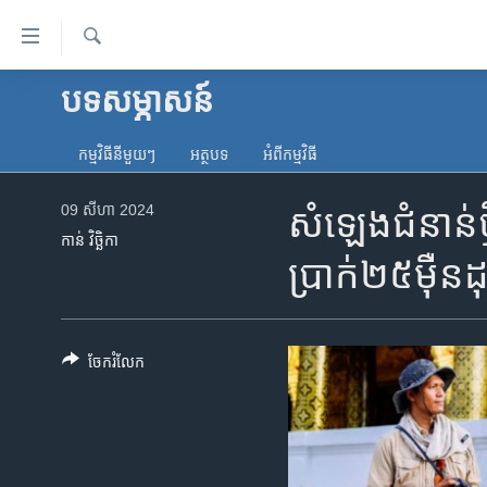
ភ្ជាប់​
ទៅ​
គេហទំព័រ​
ស្វែង​
បទ​សម្ភាសន៍
កម្ពុជា
រក
ទាក់ទង
អន្តរជាតិ
រំលង​
កម្មវិធី​នីមួយៗ
អត្ថបទ​
អំពី​កម្មវិធី​
និង​
អាមេរិក
ចូល​
09 សីហា 2024
សំឡេង​ជំនាន់​ថ្
ចិន
ទៅ​​
កាន់ វិច្ឆិកា
ទំព័រ​
ហេឡូវីអូអេ
ប្រាក់​២៥ម៉ឺន​ដ
ព័ត៌មាន​​
កម្ពុជាច្នៃប្រតិដ្ឋ
តែ​
ម្តង
ព្រឹត្តិការណ៍ព័ត៌មាន
រំលង​
ចែករំលែក
ទូរទស្សន៍ / វីដេអូ​
និង​
ចូល​
វិទ្យុ / ផតខាសថ៍
ទៅ​
កម្មវិធីទាំងអស់
ទំព័រ​