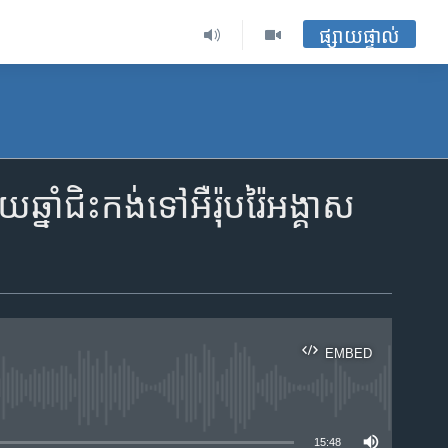
ផ្សាយផ្ទាល់
ឆ្នាំ​ជិះកង់ទៅអឺរ៉ុប​រ៉ៃអង្គាស
EMBED
ble
15:48