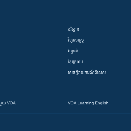
បរិស្ថាន
វិទ្យាសាស្រ្ត
វប្បធម៌
ខ្មែរក្រហម
សេចក្តីរាយការណ៍ពិសេស
ស​​ជាមួយ VOA
VOA Learning English