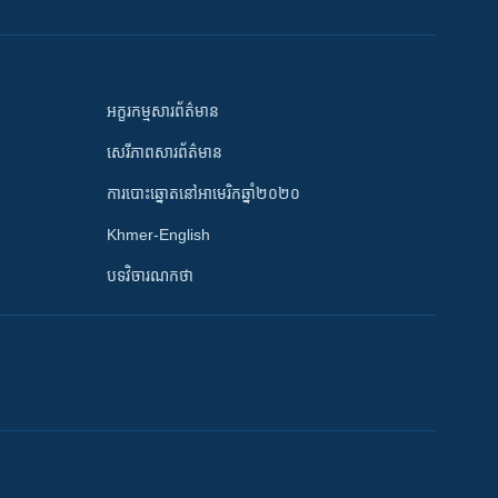
អក្ខរកម្មសារព័ត៌មាន
សេរីភាពសារព័ត៌មាន
ការបោះឆ្នោតនៅអាមេរិកឆ្នាំ២០២០
Khmer-English
បទវិចារណកថា