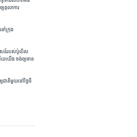
នៅ​ទូទាំង​សហគមន៍​
្យ​តុលាការ​
នៅ​ក្រុង ​
សន៍​របស់​ប៉ូលិស ​
​ហើយ​យើង ​ចង់ឲ្យ​មាន​
តិ​មួ​យ​នៅ​ថ្ងៃ​ទី​