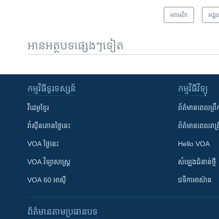
អាមេរិក​
អន្ត
អានអត្ថបទផ្សេងៗទៀត
កម្មវិធី​ទូរទស្សន៍
កម្មវិធី​វិទ្យុ
វីដេអូ​ខ្មែរ
ព័ត៌មាន​ពេល​ព្រឹ
វ៉ាស៊ីនតោន​ថ្ងៃ​នេះ
ព័ត៌មាន​​ពេល​រាត្រ
VOA ថ្ងៃនេះ
Hello VOA
VOA ​វិទ្យាសាស្ត្រ
សំឡេង​ជំនាន់​ថ្មី
VOA 60 អាស៊ី
វេទិកា​អាស៊ាន
ព័ត៌មាន​តាមប្រធានបទ​