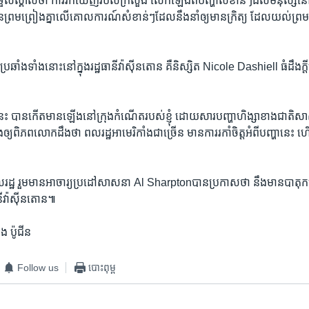
​ទទួលស្គាល់ថា ​ការរកឃើញ​របស់​ក្រសួង​ លើក​ឡើង​ពី​បញ្ហា​សំខាន់ៗ​ដល់​មនុស្ស​
រម​ព្រៀង​គ្នា​លើ​គោលការណ៍​សំ​ខាន់ៗ​ដែល​នឹង​នាំឲ្យ​មាន​ក្រិត្យ​ ដែលយល់​ព្រម​ឲ
ប្រឆាំង​ទាំង​នោះនៅ​ក្នុង​រដ្ឋ​ធានី​វ៉ាស៊ីន​តោន ​គឺ​និស្សិត Nicole Dashiell ធំ​ដឹង​ក្តី​
នេះ ​បាន​កើត​មាន​ឡើងនៅ​ក្រុង​កំណើត​របស់​ខ្ញុំ ​ដោយ​សារ​បញ្ហា​ហិង្សាខាង​ជាតិ​សា
ចង់​ឲ្យ​ពិភពលោក​ដឹង​ថា ​ពលរដ្ឋ​អាមេរិកាំងជា​ច្រើន ​មាន​ការ​រកាំ​ចិត្ត​អំពី​បញ្ហា​នេះ 
ពល​រដ្ឋ ​រួមមានអាចារ្យ​ប្រដៅ​សាសនា​ Al Sharpton​បាន​ប្រ​កាសថា ​នឹង​មាន​បាតុកម្មជា
ធានីវ៉ាស៊ីន​តោន៕​
 ​ប៉ូជីន
Follow us
បោះពុម្ព