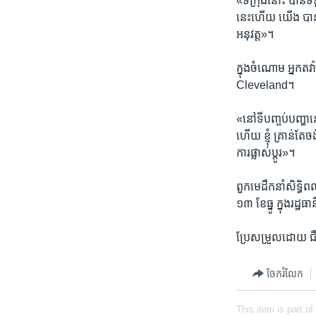
«ទី​ក្រុង​នោះ ​បាន
នេះហើយ ​យើង ​បាន​ព្
អនុវត្ត»។
ក្នុង​ចំណោម​ អ្នកតវ៉ា​
Cleveland។
«នៅទី​បញ្ចប់​បញ្ហា​
ហើយ​ ខ្ញុំ ​គ្រាន់​តែ
ការ​ផ្លាស់​ប្តូរ»។
​ពួក​មេដឹកនាំសិទ្ធិ​
១៣ ​ខែ​ធ្នូ​ ក្នុងរដ្ឋ​
ប្រែ​សម្រួល​ដោយ ​ជឹង
ចែករំលែក
This item is part of