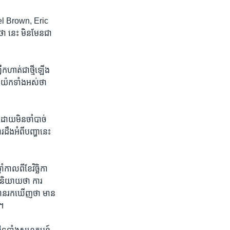
hael Brown, Eric
ា ​នេះ​ មិន​មែន​ជា​
ឹក​ហាត់​ជាថ្មីឡើង
ង​ញូយ៉ក​ទាំងអស់ថា ​
ដោយ​មិន​ចាំ​បាច់ ​
​ដឹងអំពីបញ្ហា​នេះ ​
ាល​ពី​ខែ​វិច្ឆិកា​
ន​និយាយ​ថា ​ការ​
​ បាន​រក​ឃើញថា ​មាន​
ធ។