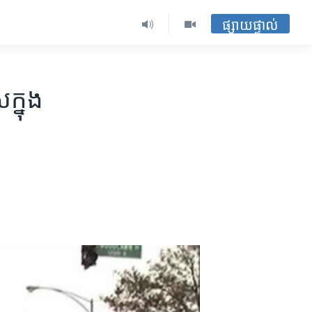
ផ្សាយផ្ទាល់
ក្នុង​