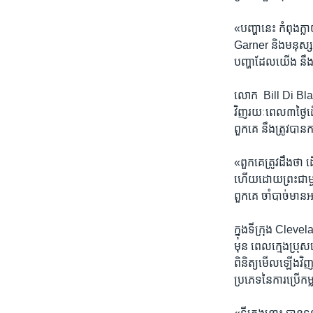
«បញ្ហា​នេះ ​កំពុង​ក
Garner ​និង​មនុស្ស​រ
បញ្ហា​ដែល​យើង ​នឹង
លោក ​ Bill Di Blasi
វិញ​រយៈ​ពេល​៣​ថ្ងៃ​ដើ
ពួកគេ ​នឹង​ត្រូវ​បាន​ក
«ពួកគេ​ត្រូវ​ដឹង​ថា 
ហើយ​ដោយ​ព្រះជាម្ចាស់
ពួកគេ​ ចាំបាច់​មាន​អ
ក្នុង​ទីក្រុង ​Clevel
មុន ​ពេល​ក្មេង​ប្រុសន
ពិនិត្យ​មើល​ឡើង​វិញ​
ប្រភេទ​នៃ​ការ​ប្រើ​