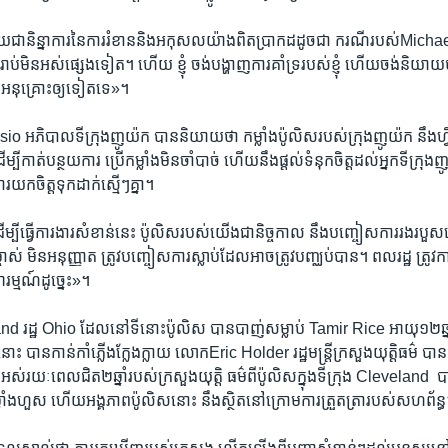
្លាយ​ជា​និន្នាការ​នៃ​ការ​រំខាន​និង​អកុសលយ៉ាង​ពិត​ប្រាកដ​ដូច​ជា ករណី​របស់​Mic
ាប់​មិន​អស់ផ្សេង​ទៀត​។ ហើយ ​ខ្ញុំ ​ចង់​បង្ហាញ​ការ​គាំទ្រ​របស់​ខ្ញុំ ​ហើយ​ចង់​និយាយ​ថ
អនុគ្រោះ​ឲ្យ​ទៀត​ទេ»។
o ​អភិបាល​ទីក្រុង​ញូយ៉ក ​បាន​និយាយ​ថា ​កម្លាំង​ប៉ូលិស​របស់​ក្រុង​ញូយ៉ក ​នឹង​ហ្វ
ម្បី​កាត់​បន្ថយ​ការ​ ប្រើ​កម្លាំង​មិន​ចាំបាច់ ​ហើយ​នឹង​ផ្តល់​ទំនុក​ចិត្ត​ដល់​អ្នកទីក្រុ
ារ​យក​ចិត្ត​ទុក​ដាក់​ស្មើៗ​គ្នា។
​ដើម្បី​ធ្វើ​ការងារ​សំខាន់​នេះ ​ប៉ូលិសរបស់​យើង​ជានិច្ច​កាល​ នឹងបញ្ចៀសការ​រង​របួស​
 ​មិន​អនុញ្ញាត ​ត្រូវបញ្ចៀស​ការស្លាប់​ដែល​អាច​ត្រូវ​បញ្ឈប់​បាន។ ពលរដ្ឋ ​ត្រូវ​ការ
ារម្មណ៍​ដូច្នេះ»។
and ​រដ្ឋ​ Ohio ​ដែល​នៅ​ទី​នោះ​ប៉ូលិស ​បាន​បាញ់​សម្លាប់ Tamir Rice ​អាយុ​១២​ឆ្នាំ​ក
ោះ ​បាន​កាន់​កាំភ្លើង​ក្លែងក្លាយ ​លោកEric Holder ​រដ្ឋ​មន្រ្តី​ក្រសួង​យុត្តិ​ធម៌ ​បា
អស់​រយៈ​ពេល​ជិត​២​ឆ្នាំ​របស់​ក្រសួង​យុត្តិ​ ធម៌​ពី​ប៉ូលិស​ក្នុង​ទីក្រុង Cleveland 
កម្លាំង​ហួស ​ហើយ​អង្គភាព​ប៉ូលិស​នោះ ​នឹង​ស្ថិត​នៅក្រោម​ការត្រួតត្រា​របស់​សហព័ន្