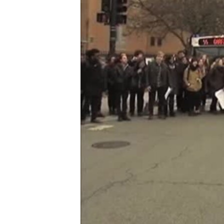
រចនា
សម្ព័ន្ធ​
រំលង​
និង​
ចូល​
ទៅ​
កាន់​
ទំព័រ​
ស្វែង​
រក