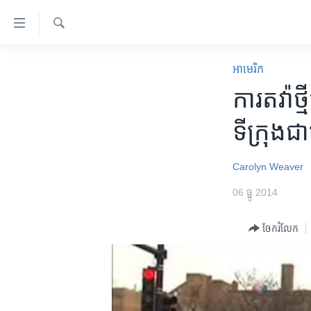
ភ្ជាប់​
ទៅ​
គេហទំព័រ​
ស្វែង​
កម្ពុជា
រក
អាមេរិក​
ទាក់ទង
អន្តរជាតិ
ការតវ៉ា​ថ្
រំលង​
និង​
អាមេរិក
ទីក្រុង​ជ
ចូល​
ចិន
ទៅ​​
ទំព័រ​
ហេឡូវីអូអេ
Carolyn Weaver
ព័ត៌មាន​​
កម្ពុជាច្នៃប្រតិដ្ឋ
06 ធ្នូ 2014
តែ​
ម្តង
ព្រឹត្តិការណ៍ព័ត៌មាន
ចែករំលែក
រំលង​
ទូរទស្សន៍ / វីដេអូ​
និង​
ចូល​
វិទ្យុ / ផតខាសថ៍
ទៅ​
កម្មវិធីទាំងអស់
ទំព័រ​