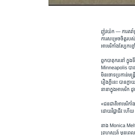
0:00
0:02:35
ញ៉ូវយ៉ក —
ការតវ៉ា​
ការ​សម្រេចចិត្ត​របស់គ
អាមេរិកាំង​ស្បែក​ខ្មៅ​
ពួក​បាតុករ​នៅ ​ក្នុង​
Minneapolis​ ​បាន​ធ្
មិនចោទ​ប្រកាន់មន្រ្ត
រឿងក្តី​នេះ ​បាន​ក្លា
នានា​ក្នុងអាមេរិក ​
«ជន​ជាតិ​អាមេរិកាំង
ដោយ​វិជ្ជា​ជីវៈ​ហើយ​
នាង Monica Melton ​ជ
ព្រហស្បត៍​ មុនពេល​កា