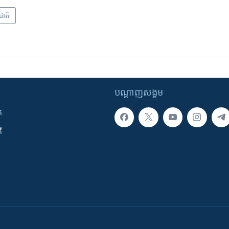
រជាតិ
បណ្តាញ​សង្គម
ក
ី