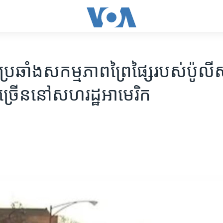
មី​ប្រឆាំង​សកម្មភាព​ព្រៃផ្សៃ​របស់​ប៉ូលីស​
ា​ច្រើន​នៅ​សហរដ្ឋ​អាមេរិក