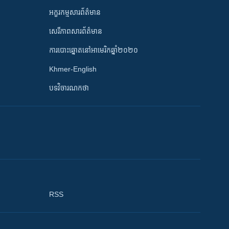
អក្ខរកម្មសារព័ត៌មាន
សេរីភាពសារព័ត៌មាន
ការបោះឆ្នោតនៅអាមេរិកឆ្នាំ២០២០
Khmer-English
បទវិចារណកថា
RSS