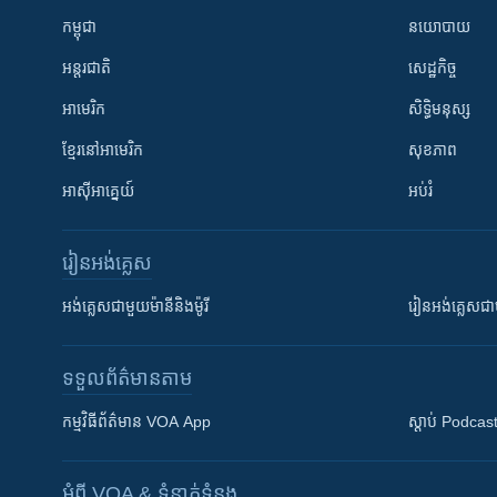
កម្ពុជា
នយោបាយ
អន្តរជាតិ
សេដ្ឋកិច្ច
អាមេរិក
សិទ្ធិមនុស្ស
ខ្មែរ​នៅអាមេរិក
សុខភាព
អាស៊ីអាគ្នេយ៍
អប់រំ
រៀន​​អង់គ្លេស
អង់គ្លេស​ជាមួយ​ម៉ានី​និង​ម៉ូរី
រៀន​​​​​​អង់គ្លេ
ទទួល​ព័ត៌មាន​តាម
កម្មវិធី​ព័ត៌មាន VOA App
ស្តាប់ Podcas
អំពី​ VOA & ទំនាក់ទំនង