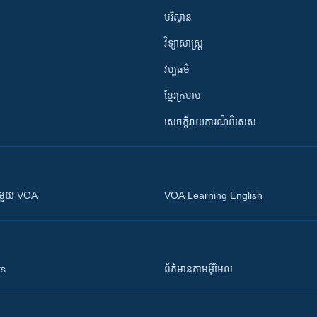
បរិស្ថាន
វិទ្យាសាស្រ្ត
វប្បធម៌
ខ្មែរក្រហម
សេចក្តីរាយការណ៍ពិសេស
ស​​ជាមួយ VOA
VOA Learning English
ts
ព័ត៌មាន​តាម​អ៊ីមែល