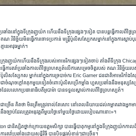
ប្រឆាំងនៅ​ក្នុង​ទីក្រុង​ញូយ៉ក ហើយ​នឹង​ទីក្រុង​ផ្សេង​ៗ​ទៀត ​បាន​បន្ត​ធ្វើ​កាល​ពី​ថ្ងៃ​ព្រ
ណៈ​វិនិច្ឆ័យមិន​ធ្វើ​ការ​ចោទ​ប្រកាន់​ មន្ត្រីប៉ូលិស​ស្បែក​ស​ម្នាក់​នៅ​ក្នុង​ការ​ស្លាប់​
គ្មាន​អាវុធ​ម្នាក់។
ទីក្រុង​ញូយ៉ក​ហើយ​នឹង​ទី​ក្រុងរបស់​អាមេរិក​ផ្សេង​ៗ​ទៀត​ចាប់​ តាំង​ពី​ទីក្រុង​ Chicag
វើ​ការតវ៉ា​ប្រឆាំង​កាល​ពី​ថ្ងៃ​ព្រហស្បត៍​លើ​ការ​សម្រេចចិត្ត​របស់​ គណៈវិនិច្ឆ័យ​របស
ីប៉ូលិស​ស្បែកស​ ម្នាក់នៅ​ក្នុង​ការច្របាច់ករ​ Eric Garner ​ជន​ជាតិ​អាមេរិកាំង​ស្បែក
យ​ជា​ចំណុច​ក្តៅ​គគុក​មួយ​ទៀត​ចំពោះ​ប៉ូលិស​ប្រើ​កម្លាំង​ ហួសប្រឆាំង​នឹង​មនុស្ស​ស្បែក​
ដូច​ដែល​លោក​ប្រធានា​ធិបតីអូបាម៉ា ​បាន​ទទួល​ស្គាល់​កាល​ពី​ថ្ងៃ​ព្រហស្បត៍។
​ជាច្រើន គិតថា មិន​ត្រឹម​ត្រូវ​ទាល់​តែ​សោះ នៅពេល​និយាយដល់​គម្លាត​រវាងអ្នកមា
 នឹងច្បាប់​ដែល​ត្រូវ​អនុវត្ត​ពីមួយថ្ងៃ​ទៅ​មួយ​ថ្ងៃ​ដោយ​របៀប​ណា​នោះ»។
ា​និស្សិត​ថ្នាក់​ក្រោយ​ឧត្តម​សិក្សា​ ​បានធ្វើបាតុកម្មនៅ​ក្នុង​ទីក្រុង​ញូយ៉ក​កាល​ព
រតវ៉ា​ប្រឆាំង​ដោយ​សន្តិវិធី បាន​បិទ​ផ្លូវ​សំ​ខាន់ៗ​ជា​ច្រើន។