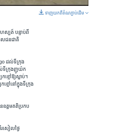
ទាញ​យក​ពី​តំណភ្ជាប់​ដើម
EMBED
SHARE
ហស្បត៍ ​បន្ទាប់​ពី​
បុរស​ជន​ជាតិ​
o ​ដល់​ទី​ក្រុង
់​ទីក្រុង​ញូយ៉ក​
​ខ្មៅ​ឱ្យ​ស្លាប់។
ខ្មៅនៅ​ក្នុង​ទីក្រុង​
នឧត្តម​គតិ​ប្រកប​
ី​រសៀល​ថ្ងៃ​