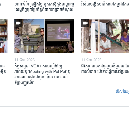
ន​
ខណៈទំនិញឡើងថ្លៃ អ្នករកស៊ីក្នុង​បណ្តាញ​
វិស័យ​បង្កើត​មាតិកា​នៅ​កម្ពុជា​រីក​
សេដ្ឋកិច្ចក្រៅ​ប្រព័ន្ធពិបាក​រក​ប្រាក់​ចំណូល
11 មីនា 2025
11 មីនា 2025
ការ​
កិច្ចសន្ទនា VOA៖ ការ​បញ្ចាំង​ខ្សែ
ជីវភាពពលករខ្មែរមួយចំនួននៅ
៉ឺន​
ភាពយន្ត ‘Meeting with Pol Pot’ ឬ
ការលំបាក បើទោះធ្វើការនៅប្រទ
«ការណាត់ជួប​ជាមួយ​ ប៉ុល ពត» នៅ
ទីក្រុងញូវយ៉ក​
មើល​វីដេអ