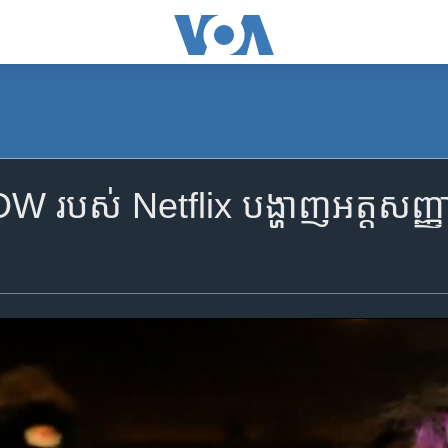
 របស់​ Netflix បង្ហាញ​អត្តសញ្ញាណ
g