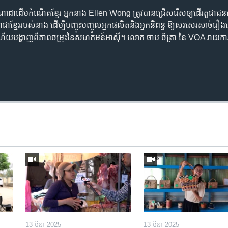
ដា​ដើម​កំណើត​ខ្មែរ អ្នកនាង Ellen Wong ត្រូវ​បាន​ជ្រើសរើស​ឲ្យ​ដើរ​តួ​ជា​ជនជា
​ខ្មែរ​របស់នាង ដើម្បី​បញ្ចុះបញ្ចូល​អ្នក​ផលិត​និង​អ្នក​និពន្ធ​ ឱ្យ​សរសេរ​សាច់រឿង​លើ
ើយ​បង្ហាញ​ពី​ភាព​ចម្រុះ​នៃ​សហគមន៍​អាស៊ី។ លោក ចាប ចិត្រា នៃ VOA រាយការណ៍​
13 មីនា 2025
13 មីនា 2025