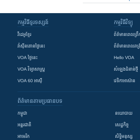
កម្មវិធី​ទូរទស្សន៍
កម្មវិធី​វិទ្យុ
វីដេអូ​ខ្មែរ
ព័ត៌មាន​ពេល​ព្រឹ
វ៉ាស៊ីនតោន​ថ្ងៃ​នេះ
ព័ត៌មាន​​ពេល​រាត្រ
VOA ថ្ងៃនេះ
Hello VOA
VOA ​វិទ្យាសាស្ត្រ
សំឡេង​ជំនាន់​ថ្មី
VOA 60 អាស៊ី
វេទិកា​អាស៊ាន
ព័ត៌មាន​តាមប្រធានបទ​
កម្ពុជា
នយោបាយ
អន្តរជាតិ
សេដ្ឋកិច្ច
អាមេរិក
សិទ្ធិមនុស្ស