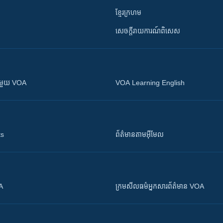
ខ្មែរក្រហម
សេចក្តីរាយការណ៍ពិសេស
ស​​ជាមួយ VOA
VOA Learning English
ts
ព័ត៌មាន​តាម​អ៊ីមែល
OA
ក្រម​​​សីលធម៌​​​អ្នក​​​សារព័ត៌មាន VOA