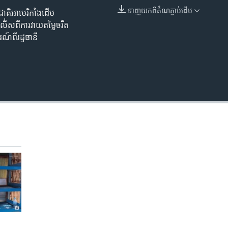
ទាញ​យក​ពី​តំណភ្ជាប់​ដើម
តិ​អាមេរិកាំង​ដើម​
EMBED
់ស​ពីការ​វាយ​តម្លៃ​​ចរឹត​
ពី​រដ្ឋធានី​