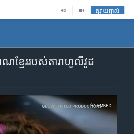
ផ្សាយផ្ទាល់
​ខ្មែរ​របស់​តារា​ហូលីវូដ
EMBED