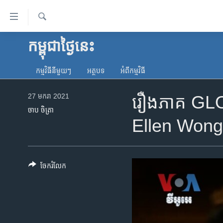
ភ្ជាប់​
ទៅ​
គេហទំព័រ​
ស្វែង​
កម្ពុជាថ្ងៃនេះ
កម្ពុជា
រក
ទាក់ទង
អន្តរជាតិ
រំលង​
កម្មវិធី​នីមួយៗ
អត្ថបទ​
អំពី​កម្មវិធី​
និង​
អាមេរិក
ចូល​
27 មករា 2021
រឿង​ភាគ​ GLOW
ចិន
ទៅ​​
ចាប ចិត្រា
ទំព័រ​
ហេឡូវីអូអេ
Ellen Won
ព័ត៌មាន​​
កម្ពុជាច្នៃប្រតិដ្ឋ
តែ​
ម្តង
ព្រឹត្តិការណ៍ព័ត៌មាន
រំលង​
ចែករំលែក
ទូរទស្សន៍ / វីដេអូ​
និង​
ចូល​
វិទ្យុ / ផតខាសថ៍
ទៅ​
កម្មវិធីទាំងអស់
ទំព័រ​