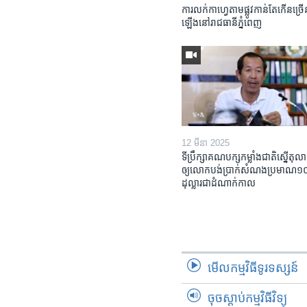
ការលក់​កាហ្វេ​តាម​ផ្លូវ​កាន់តែ​កើន​ច្រើ
ឡើង​នៅ​រាជធានី​ភ្នំពេញ
12 មីនា 2025
ទីប្រឹក្សា​គណបក្ស​កម្លាំង​ជាតិ​ស្នើ​តុលា
ឲ្យ​លោក​បង់ប្រាក់​សំណង​ប្រមាណ​១០​ម
ដុល្លារ​ជា​ដំណាក់កាល
មើល​កម្មវិធី​ទូរទស្សន៍
ចុចស្តាប់កម្មវិធីវិទ្យុ