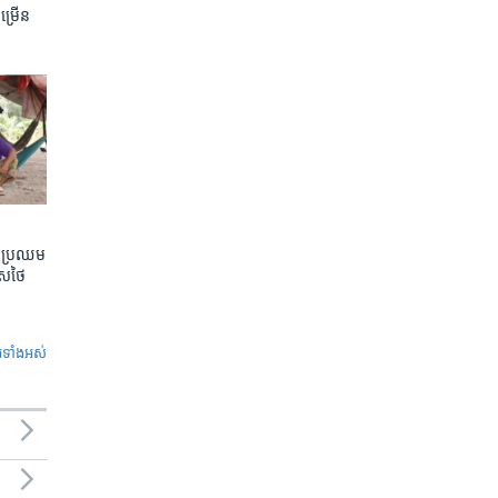
ចម្រើន
តែប្រឈម
េសថៃ
ូ​ទាំង​អស់