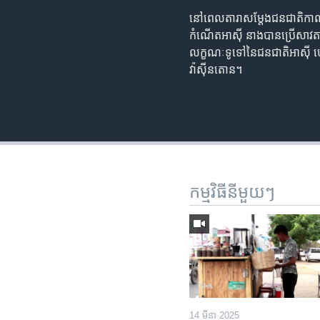
នៅ​ពេល​តារា​សម្តែង​ជនជាតិ​កាណា
កំណើត​អាស៊ី នាង​បាន​ប្រើ​សាវតា​ជា
លក្ខណៈ​ទូទៅ​នៃ​ជនជាតិ​អាស៊ី ហ
វ៉ាស៊ីនតោន។
កម្មវិធី​នីមួយៗ
14 មីនា 2025