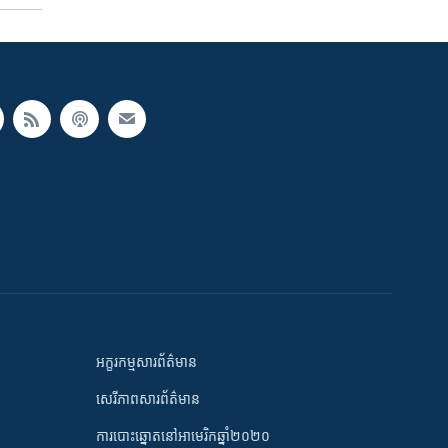
អក្ខរកម្មសារព័ត៌មាន
សេរីភាពសារព័ត៌មាន
ការបោះឆ្នោតនៅអាមេរិកឆ្នាំ២០២០