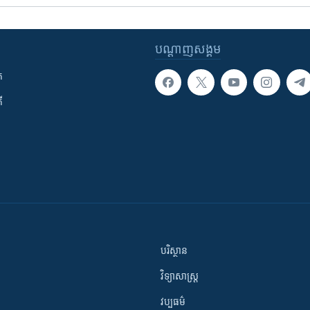
បណ្តាញ​សង្គម
ក
ី
បរិស្ថាន
វិទ្យាសាស្រ្ត
វប្បធម៌