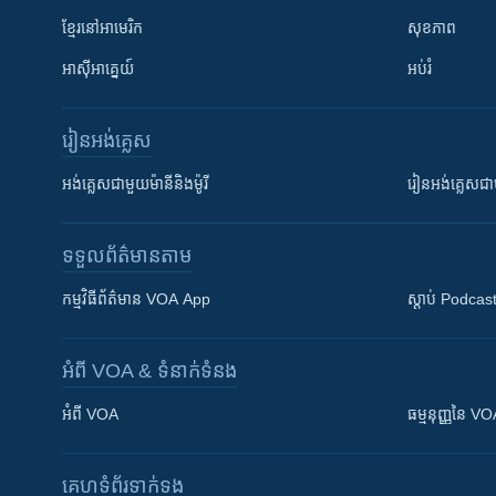
ខ្មែរ​នៅអាមេរិក
សុខភាព
អាស៊ីអាគ្នេយ៍
អប់រំ
រៀន​​អង់គ្លេស
អង់គ្លេស​ជាមួយ​ម៉ានី​និង​ម៉ូរី
រៀន​​​​​​អង់គ្លេ
ទទួល​ព័ត៌មាន​តាម
កម្មវិធី​ព័ត៌មាន VOA App
ស្តាប់ Podcas
អំពី​ VOA & ទំនាក់ទំនង
អំពី​ VOA
ធម្មនុញ្ញ​នៃ V
គេហទំព័រ​​ទាក់ទង