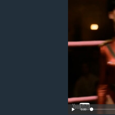
រចនា
សម្ព័ន្ធ​
រំលង​
និង​
ចូល​
ទៅ​
កាន់​
ទំព័រ​
ស្វែង​
រក
0:00