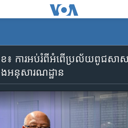
ការអប់រំពីអំពើប្រល័យពូជសាសន៍និងក
និងអនុសារណដ្ឋាន