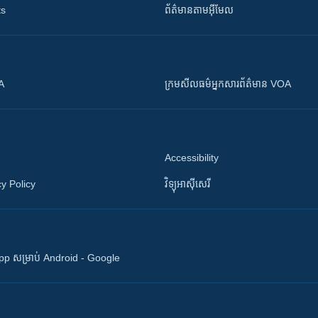
ts
ព័ត៌មាន​តាម​អ៊ីមែល
OA
ក្រម​​​សីលធម៌​​​អ្នក​​​សារព័ត៌មាន VOA
Accessibility
y Policy
វិទ្យុ​អាស៊ី​សេរី
 App សម្រាប់ Android - Google