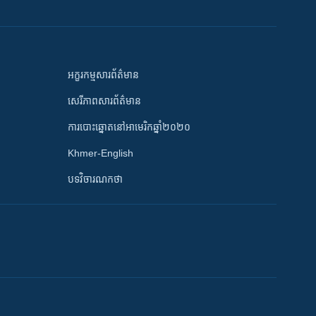
អក្ខរកម្មសារព័ត៌មាន
សេរីភាពសារព័ត៌មាន
ការបោះឆ្នោតនៅអាមេរិកឆ្នាំ២០២០
Khmer-English
បទវិចារណកថា