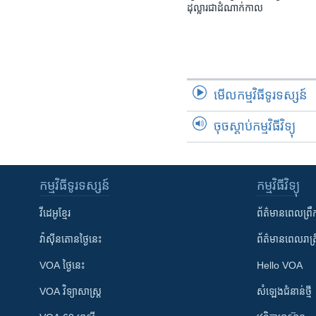
ដុល្លារ​ជា​ដំណាក់កាល
មើល​កម្មវិធី​ទូរទស្សន៍
ចុចស្តាប់កម្មវិធីវិទ្យុ
កម្មវិធី​ទូរទស្សន៍
កម្មវិធី​វិទ្យុ
វីដេអូ​ខ្មែរ
ព័ត៌មាន​ពេល​ព្រឹ
វ៉ាស៊ីនតោន​ថ្ងៃ​នេះ
ព័ត៌មាន​​ពេល​រាត្រ
VOA ថ្ងៃនេះ
Hello VOA
VOA ​វិទ្យាសាស្ត្រ
សំឡេង​ជំនាន់​ថ្មី