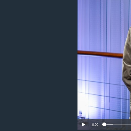
រចនា
សម្ព័ន្ធ​
រំលង​
និង​
ចូល​
ទៅ​
កាន់​
ទំព័រ​
ស្វែង​
រក
0:00