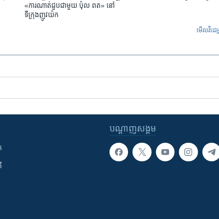
«ការណាត់ជួប​ជាមួយ​ ប៉ុល ពត» នៅ
ទីក្រុងញូវយ៉ក​
មើល​វីដេអ
បណ្តាញ​សង្គម
ក
ី