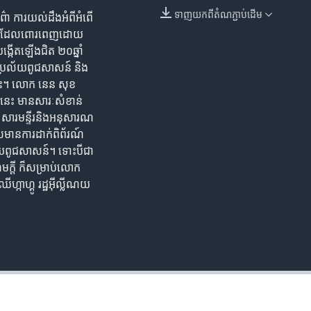
ទាញ​យក​ពី​តំណភ្ជាប់​ដើម
៌ា ការ​យល់​ដឹង​អំពី​អំពើ​
EMBED
េរិក ដែល​ពោរពេញ​ដោយ​
្កើត​ឡើ​ង​ជិត​ ២០ឆ្នាំ​
ំពើ​ប្រល័យ​ពូជសាសន៍ និង​
នរងគ្រោះ។ លោក នេន សុខ
ាន​នេះ មាន​សារៈសំខាន់​
»។ សារមន្ទីរ​និង​អនុសារណ
ល​មាន​ការ​ដាក់​ពិព័រណ៍​
្រល័យ​ពូជសាសន៍។ ទោះបីជា​
រហម​ក្តី ក៏​សម្រាប់​លោក
ឈីហ្កាហ្គូ រដ្ឋ​អ៊ីល្លីណយ