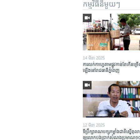
កម្មវិធី​នីមួយៗ
14 មីនា 2025
ការលក់​កាហ្វេ​តាម​ផ្លូវ​កាន់តែ​កើន​ច្រើ
ឡើង​នៅ​រាជធានី​ភ្នំពេញ
12 មីនា 2025
ទីប្រឹក្សា​គណបក្ស​កម្លាំង​ជាតិ​ស្នើ​តុលា
ឲ្យ​លោក​បង់ប្រាក់​សំណង​ប្រមាណ​១០​ម