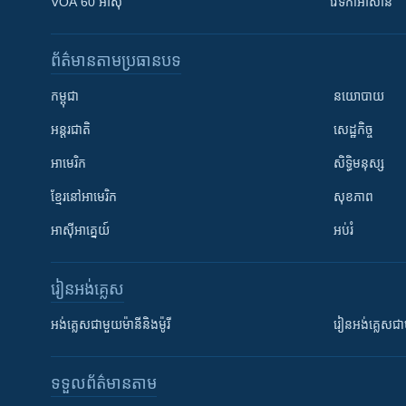
VOA 60 អាស៊ី
វេទិកា​អាស៊ាន
ព័ត៌មាន​តាមប្រធានបទ​
កម្ពុជា
នយោបាយ
អន្តរជាតិ
សេដ្ឋកិច្ច
អាមេរិក
សិទ្ធិមនុស្ស
ខ្មែរ​នៅអាមេរិក
សុខភាព
អាស៊ីអាគ្នេយ៍
អប់រំ
រៀន​​អង់គ្លេស
អង់គ្លេស​ជាមួយ​ម៉ានី​និង​ម៉ូរី
រៀន​​​​​​អង់គ្លេ
ទទួល​ព័ត៌មាន​តាម