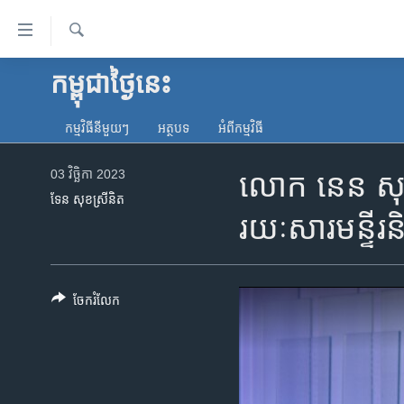
ភ្ជាប់​
ទៅ​
គេហទំព័រ​
ស្វែង​
កម្ពុជាថ្ងៃនេះ
កម្ពុជា
រក
ទាក់ទង
អន្តរជាតិ
រំលង​
កម្មវិធី​នីមួយៗ
អត្ថបទ​
អំពី​កម្មវិធី​
និង​
អាមេរិក
ចូល​
03 វិច្ឆិកា 2023
លោក នេន សុខ៖ 
ចិន
ទៅ​​
ទែន សុខស្រីនិត
ទំព័រ​
ហេឡូវីអូអេ
រយៈសារមន្ទីរ
ព័ត៌មាន​​
កម្ពុជាច្នៃប្រតិដ្ឋ
តែ​
ម្តង
ព្រឹត្តិការណ៍ព័ត៌មាន
រំលង​
ចែករំលែក
ទូរទស្សន៍ / វីដេអូ​
និង​
ចូល​
វិទ្យុ / ផតខាសថ៍
ទៅ​
កម្មវិធីទាំងអស់
ទំព័រ​