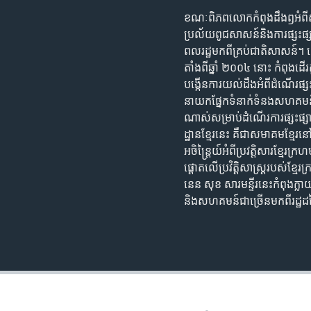
ខណៈ​ពិភពលោក​កំពុង​ដឹង​ឭអំពី​សង្គ្
ប្រល័យ​ពូជសាសន៍​និង​ការ​ផ្សះផ
ពលរដ្ឋ​មក​ពី​គ្រប់​ជាតិ​សាសន៍។ នៅ​
តាំងពីឆ្នាំ ២០០៤ ​នោះ កំពុង​ដើរ​ត
បង្កើន​ការ​យល់​ដឹង​អំពី​ដំណើរ​ផ្ស
នាយក​ផ្នែក​ទំនាក់​ទំនង​សហគមន៍​ប្
ណាស់​សម្រាប់​ដំណើរ​ការ​ផ្សះផ្សា
ដ្ឋាន​ខ្មែរ​នេះ គឺជា​សមាគម​ខ្មែរ​
អចិន្ត្រៃយ៍​អំពី​ប្រវត្តិសារខ្ម
ផ្តោត​លើ​ប្រវិត្តិសាស្ត្រ​របស់​ខ្ម
នេន សុខ សារមន្ទីរនេះ​កំពុង​ក្លាយ​ជ
និង​សហគមន៍​ជាច្រើន​មក​ពី​រដ្ឋ​