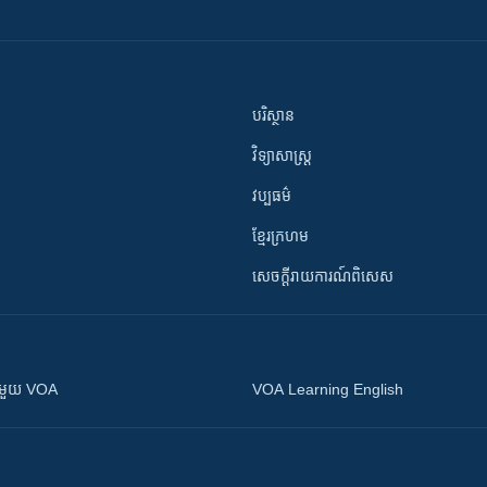
បរិស្ថាន
វិទ្យាសាស្រ្ត
វប្បធម៌
ខ្មែរក្រហម
សេចក្តីរាយការណ៍ពិសេស
ស​​ជាមួយ VOA
VOA Learning English