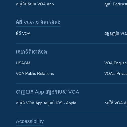
កម្មវិធី​ព័ត៌មាន VOA App
ស្តាប់ Podcas
អំពី​ VOA & ទំនាក់ទំនង
អំពី​ VOA
ធម្មនុញ្ញ​នៃ V
គេហទំព័រ​​ទាក់ទង
USAGM
VOA English
VOA Public Relations
VOA's Privac
ទាញយក​ App ផ្សេងៗ​របស់​ VOA
Khmer English
កម្មវិធី​ VOA App សម្រាប់ iOS - Apple
កម្មវិធី​ VOA
បណ្តាញ​សង្គម
Accessibility