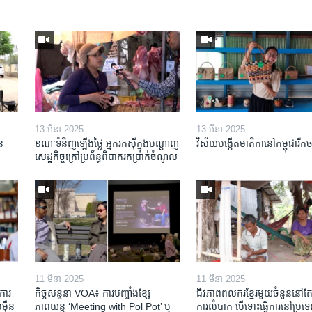
13 មីនា 2025
13 មីនា 2025
ន​
ខណៈទំនិញឡើងថ្លៃ អ្នករកស៊ីក្នុង​បណ្តាញ​
វិស័យ​បង្កើត​មាតិកា​នៅ​កម្ពុជា​រីក​
សេដ្ឋកិច្ចក្រៅ​ប្រព័ន្ធពិបាក​រក​ប្រាក់​ចំណូល
11 មីនា 2025
11 មីនា 2025
ការ​
កិច្ចសន្ទនា VOA៖ ការ​បញ្ចាំង​ខ្សែ
ជីវភាពពលករខ្មែរមួយចំនួននៅ
៉ឺន​
ភាពយន្ត ‘Meeting with Pol Pot’ ឬ
ការលំបាក បើទោះធ្វើការនៅប្រទ