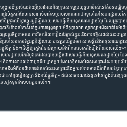
រាម​ដ៏​ប្រល័យ​រវាង​អ៊ីស្រាអែល​និង​ក្រុម​សកម្ម​ប្រយុទ្ធ​ហាម៉ាស់​នៅ​តំបន់​មជ្ឈិមបូព
្សារ​ផ្លូវចិត្ត​កាន់តែ​មាន​សារៈសំខាន់​សម្រាប់​សាធារណជន​ទូទៅ​នៅ​សហរដ្ឋ​អាម
ទីក្រុង​ឈីហ្កាហ្គូ​ រដ្ឋ​អ៊ីល្លីណយ សារមន្ទីរ​និង​អនុសារណដ្ឋាន​ខ្មែរ ដែល​ត្រូវបាន​បង
ួនាទី​យ៉ាង​សំខាន់​នៅ​ក្នុង​ការ​ផ្សព្វផ្សាយ​អំពី​ទុក្ខ​សោក ស្លាកស្នាម​ដ៏ជូរចត់នៃ​អ
ះផ្សារ​ផ្លូវ​ចិត្ត​តាម​រយៈ​ការ​ចែក​រំលែក​រឿងរ៉ាវ​ផ្ទាល់​ខ្លួន និង​ការ​ឧទ្ទិស​ដល់​ជ
រចាំ​សមាគម​ខ្មែរ​រដ្ឋ​អ៊ីល្លីណយ​ បាន​ប្រាប់​វីអូអេ​ថា សារមន្ទីរ​និង​អនុសារណដ្ឋ
រផ្លូវចិត្ត និង​«ដើម្បី​ឱ្យ​ក្មេង​ជំនាន់​ក្រោយ​និង​ពិភពលោក​ដឹង​រឿង​ពិត​របស់​យើង
នៅ​សហរដ្ឋ​អាមេរិក​ដំបូង​គេ​ដែល​បាន​បង្កើត​ជា​សារមន្ទីរ​និង​អនុសារណដ្ឋាន​ខ្មែរ​ ដែ
ែរក្រហម​ និង​ការ​សាងសង់​ជា​បូជនីយដ្ឋាន​មួយដែល​ឧទ្ទិស​ដល់​ជន​រងគ្រោះ​នៃ​របប​ប
ែរ​ក្រហម​និង​អំពី​បទពិសោធន៍​របស់​ជន​រងគ្រោះ​និង​អ្នក​រស់រាន​មាន​ជីវិត​ពី​របប​ខ្មែរ​ក្
ា​«កន្លែង​រៀន​សូត្រ និង​អប់រំ​ផ្លូវ​ចិត្ត​» ដល់​សាធារណជន​ទូទៅ​នៅ​ក្នុង​តំបន់​ក្រុង​
ដទៃ​ទៀត​ទូទាំង​សហរដ្ឋ​អាមេរិក៕