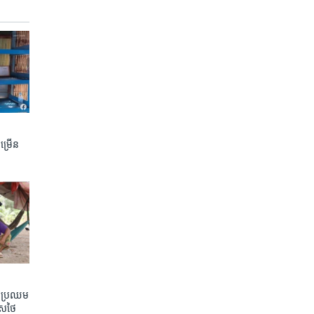
ចម្រើន
តែប្រឈម
េសថៃ