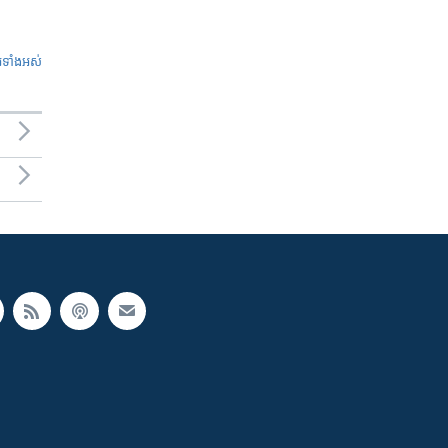
ូ​ទាំង​អស់