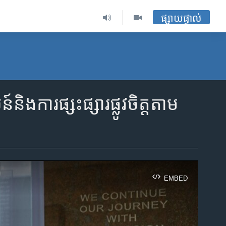
ផ្សាយផ្ទាល់
ារផ្សះផ្សារផ្លូវចិត្ត​តាម​
EMBED