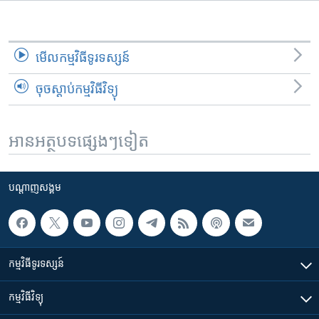
មើល​កម្មវិធី​ទូរទស្សន៍
ចុចស្តាប់កម្មវិធីវិទ្យុ
អានអត្ថបទផ្សេងៗទៀត
បណ្តាញ​សង្គម
កម្មវិធី​ទូរទស្សន៍
កម្មវិធី​វិទ្យុ