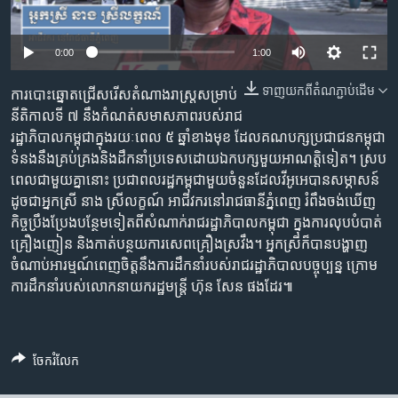
រចនា
សម្ព័ន្ធ​
Khmer English
រំលង​
0:00
1:00
និង​
បណ្តាញ​សង្គម
ចូល​
ទាញ​យក​ពី​តំណភ្ជាប់​ដើម
ការ​បោះឆ្នោត​ជ្រើស​រើស​តំណាង​រាស្ត្រ​សម្រាប់​
ទៅ​
នីតិកាល​ទី ៧ នឹង​កំណត់​សមាសភាព​របស់​រាជ
កាន់​
រដ្ឋាភិបាល​កម្ពុជា​ក្នុង​រយៈពេល​ ៥ ឆ្នាំ​ខាង​មុខ ដែល​គណបក្ស​ប្រជាជន​កម្ពុជា​
ទំព័រ​
ទំនង​នឹង​គ្រប់គ្រង​និង​ដឹកនាំ​ប្រទេស​ដោយ​ឯកបក្ស​មួយ​អាណត្តិ​ទៀត។ ស្រប
ភាសា
ស្វែង​
ពេល​ជាមួយ​គ្នា​នោះ ប្រជាពលរដ្ឋ​កម្ពុជា​មួយ​ចំនួន​ដែល​វីអូអេ​បាន​សម្ភាសន៍
រក
ដូចជា​អ្នកស្រី នាង ស្រីលក្ខណ៍ អាជីវករនៅរាជធានី​ភ្នំពេញ រំពឹង​ចង់​ឃើញ​
កិច្ចប្រឹងប្រែង​បន្ថែម​ទៀត​ពី​សំណាក់​រាជរដ្ឋាភិបាល​កម្ពុជា ក្នុង​ការ​លុប​បំបាត់​
គ្រឿងញៀន និង​កាត់បន្ថយ​​ការ​សេព​គ្រឿង​ស្រវឹង។ អ្នកស្រី​ក៏​បាន​បង្ហាញ​
ចំណាប់​អារម្មណ៍​ពេញចិត្ត​នឹង​ការ​ដឹកនាំ​របស់​រាជរដ្ឋាភិបាល​បច្ចុប្បន្ន​ ក្រោម​
ការ​ដឹកនាំ​របស់​លោក​នាយក​រដ្ឋមន្ត្រី ហ៊ុន សែន ផងដែរ៕
ចែករំលែក