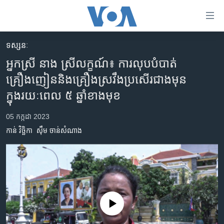
ភ្ជាប់​
ទៅ​
គេហទំព័រ​
ទស្សនៈ
កម្ពុជា
ទាក់ទង
អ្នកស្រី នាង ស្រីលក្ខណ៍៖ ការលុបបំបាត់
រំលង​
អន្តរជាតិ
គ្រឿងញៀននិងគ្រឿងស្រវឹងប្រសើរជាងមុន
និង​
អាមេរិក
ក្នុងរយៈពេល ៥ ឆ្នាំខាងមុខ
ចូល​
ទៅ​​
ចិន
05 កក្កដា 2023
ទំព័រ​
ហេឡូវីអូអេ
ព័ត៌មាន​​
កាន់ វិច្ឆិកា
ស៊ឹម ចាន់សំណាង
តែ​
កម្ពុជាច្នៃប្រតិដ្ឋ
ម្តង
ព្រឹត្តិការណ៍ព័ត៌មាន
រំលង​
និង​
ទូរទស្សន៍ / វីដេអូ​
ចូល​
វិទ្យុ / ផតខាសថ៍
ទៅ​
No media source currently available
ទំព័រ​
កម្មវិធីទាំងអស់