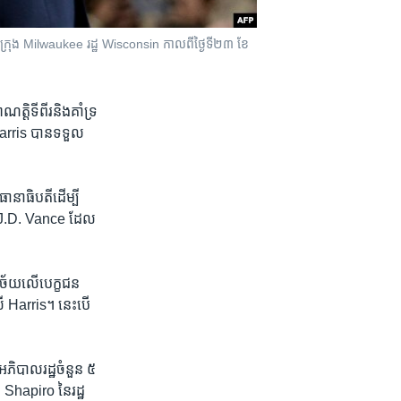
នៅក្រុង Milwaukee រដ្ឋ Wisconsin កាលពីថ្ងៃទី២៣ ខែ
ិ​ទី​ពីរ​និង​គាំទ្រ​
 Harris បាន​ទទួល​
ធានាធិបតី​ដើម្បី​
ោក J.D. Vance ដែល​
ពិច័យ​លើ​បេក្ខជន​
រី Harris។ នេះ​បើ​
អភិបាល​រដ្ឋ​ចំនួន ៥
Shapiro នៃ​រដ្ឋ