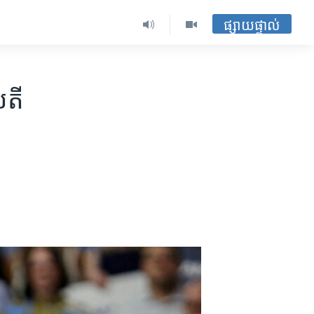
ផ្សាយផ្ទាល់
តី​