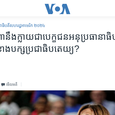
នាធិបតីសហរដ្ឋអាមេរិក ២០២៤
ា​នឹង​ក្លាយ​ជា​បេក្ខជន​អនុប្រធានាធិប
ខាង​បក្ស​ប្រជាធិបតេយ្យ?
មើល​មតិ