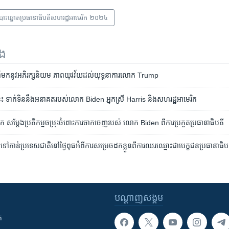
បោះឆ្នោតប្រធានាធិបតីសហរដ្ឋអាមេរិក ២០២៤
ទង
នូវ​អភិរក្ស​និយម ភាព​យុវវ័យ​ដល់​យុទ្ធនាការ​លោក Trump
 ​ទាក់ទិន​នឹង​អនាគត​របស់​លោក Biden អ្នកស្រី Harris និង​សហរដ្ឋ​អាមេរិក
ក សម្តែង​ប្រតិកម្ម​ចម្រុះ​ចំពោះ​ការ​ចាក​ចេញ​​របស់​ លោក Biden ​ពី​ការ​ប្រកួត​​ប្រធានាធិបតី
ៅកាន់​ប្រទេស​ជាតិ​នៅថ្ងៃពុធ​អំពី​ការសម្រេច​ដកខ្លួន​ពី​ការឈរ​ឈ្មោះ​ជា​បេក្ខជន​ប្រធានាធិបតី​
បណ្តាញ​សង្គម
ក