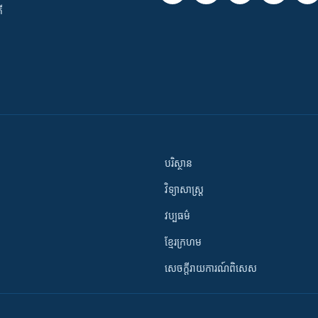
ី
បរិស្ថាន
វិទ្យាសាស្រ្ត
វប្បធម៌
ខ្មែរក្រហម
សេចក្តីរាយការណ៍ពិសេស