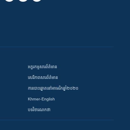
អក្ខរកម្មសារព័ត៌មាន
សេរីភាពសារព័ត៌មាន
ការបោះឆ្នោតនៅអាមេរិកឆ្នាំ២០២០
Khmer-English
បទវិចារណកថា