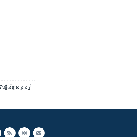
ឡើងវិញ​សម្រាប់​ឆ្នាំ​