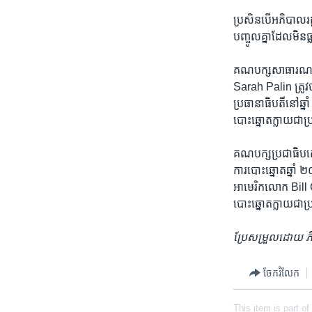
ប្រសិន​បើ​អភិបាល​រដ
បញ្ចូល​គ្នា​ដែល​មិន​ធ
គណបក្ស​សាធារណរដ្ឋ​ធ្
Sarah Palin ត្រូវ​
ប្រធានាធិបតី​នៅ​ឆ
បោះឆ្នោត​ក្លាយ​ជា​ប្រ
គណបក្ស​ប្រជាធិបតេយ្
ការ​បោះឆ្នោត​ឆ្នាំ 
អាមេរិក​លោក Bill C
បោះឆ្នោត​ក្លាយ​ជា​
ប្រែសម្រួល​ដោយ ភ
ចែករំលែក
This item is part of