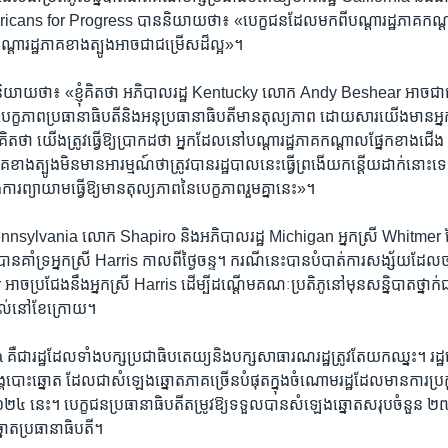
ns for Progress បាន​និយាយ​ថា៖ «បេក្ខជន​ដែល​មកពី​បណ្ដា​រដ្ឋ​ភាគ​កណ្ដា
ា​រដ្ឋ​ភាគ​ខាងត្បូង​អាច​ជា​ជម្រើស​ដ៏​ល្អ»។
ាយ​ថា៖ «ខ្ញុំ​គិត​ថា អភិបាល​រដ្ឋ Kentucky លោក Andy Beshear អាច​ជា​ជម
​ថា​ បេក្ខភាព​ប្រធានាធិបតី​និង​អនុ​ប្រធានាធិបតី​មាន​តុល្យភាព​ ដោយសារ​យើង​មាន​អ្
ំ​គិត​ថា យើង​ត្រូវ​ធ្វើ​ឱ្យ​ប្រាកដ​ថា​ អ្នក​ដែល​នៅ​បណ្ដា​រដ្ឋ​ភាគ​កណ្ដាល​ផ្នែក​ខាងជើង 
ាគ​ខាង​ត្បូង​មិន​មាន​អារម្មណ៍​ថា​ត្រូវ​បាន​រដ្ឋបាល​នេះ​ធ្វើ​ព្រងើយ​កន្តើយ​ដាក់​នោះ​
ុង​ការ​ព្យាយាម​ធ្វើ​ឱ្យ​មាន​តុល្យភាព​នៃ​បេក្ខភាពរួម​គ្នា​នេះ»។
 Pennsylvania លោក Shapiro និង​អភិបាល​រដ្ឋ Michigan អ្នកស្រី Whitmer
បាន​គាំទ្រ​អ្នកស្រី Harris កាលពី​ថ្ងៃ​ចន្ទ។ ករណី​នេះ​បាន​បំបាត់​ការ​សង្ស័យ​ដ
អាច​ប្រជែង​នឹង​អ្នកស្រី Harris ដើម្បី​ដណ្ដើម​គណៈប្រតិភូ​នៅ​មុន​សន្និបាត​ថ្នាក់
ល់​នៅ​ខែ​ក្រោយ។
ឺ​ជា​រដ្ឋ​ដែល​ទាំង​បក្ស​ប្រជាធិបតេយ្យ​និង​បក្ស​សាធារណរដ្ឋ​ត្រូវតែ​យក​ឈ្នះ។ រដ្
្គ​បោះឆ្នោត ដែល​ជា​សំឡេងឆ្នោត​ភាគច្រើន​បំផុត​ក្នុង​ចំណោម​រដ្ឋ​ដែល​មាន​ការ​ប្រកួត​ប
២០២៤ នេះ។ បេក្ខជន​ប្រធានាធិបតី​តម្រូវ​ឱ្យ​ទទួល​បាន​សំឡេង​ឆ្នោត​សរុប​ចំនួន ២៧
ឆ្នោត​ប្រធានាធិបតី។