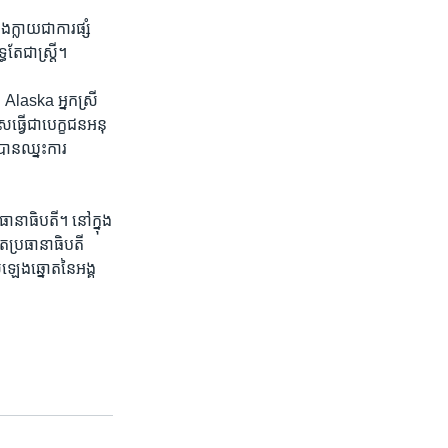
លាយ​ជា​ការ​ផ្សំ​
តែ​ជា​ស្ត្រី។
្ឋ Alaska អ្នកស្រី
វើ​ជា​បេក្ខជន​អនុ​
ន​ឈ្នះ​ការ​
ធានាធិបតី។ នៅ​ក្នុង​
ត​ប្រធានាធិបតី​
ង​ឆ្នោត​នៃ​អង្គ​