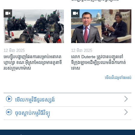
12 មីនា 2025
12 មីនា 2025
អេហ្ស៊ីប​បង្ហាញ​ផែនការ​សម្រាប់​អនាគត​
លោក Duterte ត្រូវ​បាន​បញ្ជូនទៅ
ហ្កាហ្សា ខណៈ​អ៊ីស្រាអែល​ព្រមាន​តួនាទី​
ទីក្រុងឡាអេ​ដើម្បី​ប្រឈម​នឹង​ការកាត់
របស់​ក្រុម​ហាម៉ាស់
ទោស
មើល​វីដេអូ​ទាំង​អស់
មើល​កម្មវិធី​ទូរទស្សន៍
ចុចស្តាប់កម្មវិធីវិទ្យុ