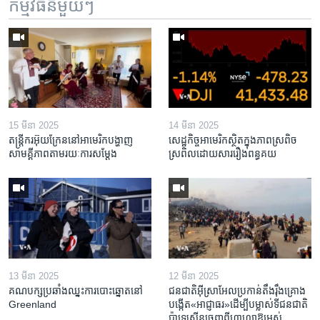
កម្មវិធី​នីមួយៗ
15 មីនា 2025
14 មីនា 2025
តន្ត្រីករ​អ៊ុយក្រែន​នៅ​អាមេរិក​បង្ហាញ​
សេដ្ឋកិច្ច​អាមេរិក​ស្ថិត​ក្នុង​ភាពស្រពិច
សាមគ្គីភាព​តាម​រយៈ​ការសម្តែង
ស្រពិល​ដោយសារ​រឿង​ពន្ធគយ
13 មីនា 2025
12 មីនា 2025
គណបក្ស​ប្រឆាំង​ឈ្នះ​ការបោះឆ្នោត​នៅ
ជនជាតិ​អ៊ីស្រាអែល​ប្រកាន់​តឹងរ៉ឹង​គ្រោង​
Greenland
បង្កើត​«អាជ្ញាធរ‍»​ដើម្បី​បម្លាស់​ទី​ជនជាតិ​
ប៉ាឡេស្ទីន​ចេញពី​ហ្កាហ្សា​ឱ្យ​អស់