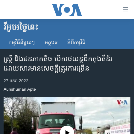
ភ្ជាប់​
ទៅ​
គេហទំព័រ​
វីអូអេថ្ងៃនេះ
កម្ពុជា
ទាក់ទង
រំលង​
កម្មវិធី​នីមួយៗ
អត្ថបទ​
អំពី​កម្មវិធី​
អន្តរជាតិ
និង​
អាមេរិក
ចូល​
ស្ត្រី និង​ជនភាគតិច បើក​រថយន្ត​ដឹក​កុងតឺន័រ​
ទៅ​​
ចិន
ដោយសារ​មាន​សេចក្តី​ត្រូវការ​ច្រើន
ទំព័រ​
ហេឡូវីអូអេ
ព័ត៌មាន​​
27 មករា 2022
តែ​
កម្ពុជាច្នៃប្រតិដ្ឋ
Aunshuman Apte
ម្តង
ព្រឹត្តិការណ៍ព័ត៌មាន
រំលង​
និង​
ទូរទស្សន៍ / វីដេអូ​
ចូល​
វិទ្យុ / ផតខាសថ៍
ទៅ​
ទំព័រ​
កម្មវិធីទាំងអស់
No media source currently available