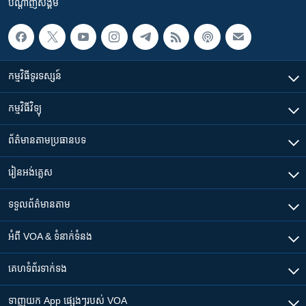
បណ្តាញ​សង្គម
កម្មវិធី​ទូរទស្សន៍
កម្មវិធី​វិទ្យុ
ព័ត៌មាន​តាមប្រធានបទ​
រៀន​​អង់គ្លេស
ទទួល​ព័ត៌មាន​តាម
អំពី​ VOA & ទំនាក់ទំនង
គេហទំព័រ​​ទាក់ទង
ទាញយក​ App ផ្សេងៗ​របស់​ VOA