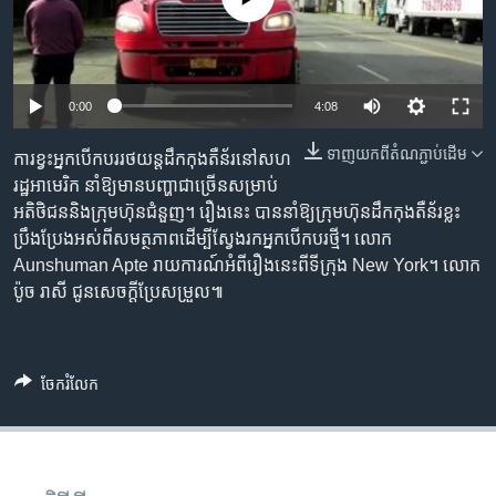
រចនា
សម្ព័ន្ធ​
Khmer English
រំលង​
និង​
បណ្តាញ​សង្គម
0:00
4:08
ចូល​
ទៅ​
ទាញ​យក​ពី​តំណភ្ជាប់​ដើម
ការ​ខ្វះ​អ្នក​បើកបរ​រថយន្ត​ដឹក​កុងតឺន័រ​នៅ​សហ​
កាន់​
រដ្ឋ​អាមេរិក នាំ​ឱ្យ​មាន​បញ្ហា​ជាច្រើន​សម្រាប់​
ទំព័រ​
ភាសា
អតិថិជន​និង​ក្រុមហ៊ុន​ជំនួញ។ រឿង​នេះ បាន​នាំ​ឱ្យ​ក្រុមហ៊ុន​ដឹក​កុងតឺន័រ​ខ្លះ
ស្វែង​
ប្រឹងប្រែង​​អស់ពី​សមត្ថភាព​ដើម្បី​ស្វែង​រក​អ្នក​បើកបរ​ថ្មី។ លោក ​
រក
Aunshuman Apte ​រាយ​ការណ៍​អំពី​រឿងនេះ​ពី​ទីក្រុង​ New York។ លោក
ប៉ូច រាសី ជូន​សេចក្តីប្រែ​សម្រួល៕
ចែករំលែក