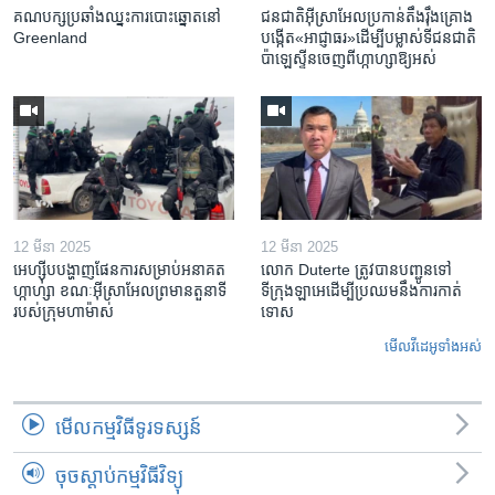
គណបក្ស​ប្រឆាំង​ឈ្នះ​ការបោះឆ្នោត​នៅ
ជនជាតិ​អ៊ីស្រាអែល​ប្រកាន់​តឹងរ៉ឹង​គ្រោង​
Greenland
បង្កើត​«អាជ្ញាធរ‍»​ដើម្បី​បម្លាស់​ទី​ជនជាតិ​
ប៉ាឡេស្ទីន​ចេញពី​ហ្កាហ្សា​ឱ្យ​អស់
12 មីនា 2025
12 មីនា 2025
អេហ្ស៊ីប​បង្ហាញ​ផែនការ​សម្រាប់​អនាគត​
លោក Duterte ត្រូវ​បាន​បញ្ជូនទៅ
ហ្កាហ្សា ខណៈ​អ៊ីស្រាអែល​ព្រមាន​តួនាទី​
ទីក្រុងឡាអេ​ដើម្បី​ប្រឈម​នឹង​ការកាត់
របស់​ក្រុម​ហាម៉ាស់
ទោស
មើល​វីដេអូ​ទាំង​អស់
មើល​កម្មវិធី​ទូរទស្សន៍
ចុចស្តាប់កម្មវិធីវិទ្យុ