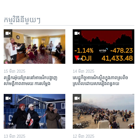
កម្មវិធី​នីមួយៗ
15 មីនា 2025
14 មីនា 2025
តន្ត្រីករ​អ៊ុយក្រែន​នៅ​អាមេរិក​បង្ហាញ​
សេដ្ឋកិច្ច​អាមេរិក​ស្ថិត​ក្នុង​ភាពស្រពិច
សាមគ្គីភាព​តាម​រយៈ​ការសម្តែង
ស្រពិល​ដោយសារ​រឿង​ពន្ធគយ
13 មីនា 2025
12 មីនា 2025