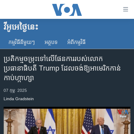
ភ្ជាប់​
ទៅ​
គេហទំព័រ​
វីអូអេថ្ងៃនេះ
កម្ពុជា
ទាក់ទង
រំលង​
កម្មវិធី​នីមួយៗ
អត្ថបទ​
អំពី​កម្មវិធី​
អន្តរជាតិ
និង​
អាមេរិក
ចូល​
ប្រតិកម្ម​ចម្រុះ​ទៅលើ​ផែនការ​របស់​លោក
ទៅ​​
ចិន
ប្រធានាធិបតី​ Trump ដែល​ចង់​ឱ្យ​អាមេរិក​កាន់
ទំព័រ​
ហេឡូវីអូអេ
កាប់​ហ្កាហ្សា
ព័ត៌មាន​​
តែ​
កម្ពុជាច្នៃប្រតិដ្ឋ
07 កុម្ភៈ 2025
ម្តង
ព្រឹត្តិការណ៍ព័ត៌មាន
រំលង​
Linda Gradstein
និង​
ទូរទស្សន៍ / វីដេអូ​
ចូល​
វិទ្យុ / ផតខាសថ៍
ទៅ​
ទំព័រ​
កម្មវិធីទាំងអស់