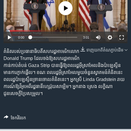
រចនា
សម្ព័ន្ធ​
No media source currently available
Khmer English
រំលង​
និង​
បណ្តាញ​សង្គម
ចូល​
ទៅ​
Auto
0:00
3:01
កាន់​
240p
ទំព័រ​
ទាញ​យក​ពី​តំណភ្ជាប់​ដើម
គំនិត​របស់​ប្រធានាធិបតី​សហរដ្ឋ​អាមេរិក​លោក
ភាសា
ស្វែង​
360p
Donald Trump ដែល​ចង់​ឱ្យ​សហរដ្ឋ​អាមេរិក​
រក
កាន់កាប់​តំបន់ Gaza Strip បាន​ធ្វើឱ្យ​ពលរដ្ឋ​អ៊ីស្រាអែល​និង​ប៉ាឡេស្ទីន​
480p
Auto
240p
360p
480p
មាន​ការ​ភ្ញាក់ផ្អើល។ ខណៈ​ពលរដ្ឋ​អ៊ីស្រាអែល​មួយ​ចំនួន​ស្វាគមន៍​គំនិត​នេះ
720p
ពលរដ្ឋ​ប៉ាឡេស្ទីន​ច្រានចោល​គំនិតនេះ។ អ្នកស្រី Linda Gradstein រាយ
720p
1080p
ការណ៍​​ឱ្យ​​វីអូអេ​ពី​រដ្ឋធានី​ហ្សេរ៊ុយសាឡិម។ អ្នកនាង ស្រេង លក្ខិណា​
1080p
ជូនសេចក្តី​ប្រែសម្រួល។
ចែករំលែក