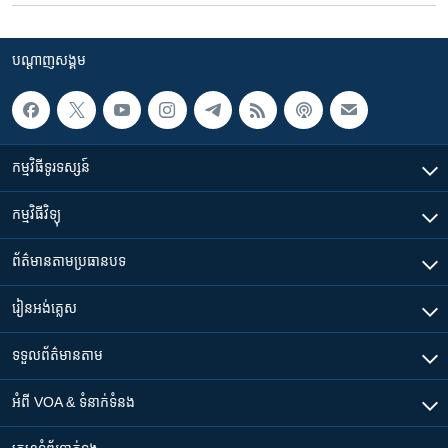
បណ្តាញ​សង្គម
កម្មវិធី​ទូរទស្សន៍
កម្មវិធី​វិទ្យុ
ព័ត៌មាន​តាមប្រធានបទ​
រៀន​​អង់គ្លេស
ទទួល​ព័ត៌មាន​តាម
អំពី​ VOA & ទំនាក់ទំនង