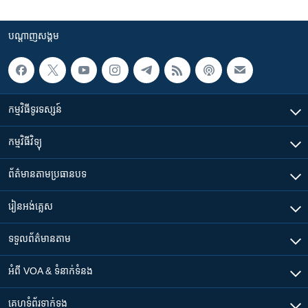
បណ្តាញ​សង្គម
កម្មវិធី​ទូរទស្សន៍
កម្មវិធី​វិទ្យុ
ព័ត៌មាន​តាមប្រធានបទ​
រៀន​​អង់គ្លេស
ទទួល​ព័ត៌មាន​តាម
អំពី​ VOA & ទំនាក់ទំនង
គេហទំព័រ​​ទាក់ទង