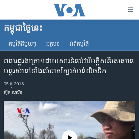
ភ្ជាប់​
ទៅ​
គេហទំព័រ​
កម្ពុជាថ្ងៃនេះ
កម្ពុជា
ទាក់ទង
រំលង​
កម្មវិធី​នីមួយៗ
អត្ថបទ​
អំពី​កម្មវិធី​
អន្តរជាតិ
និង​
អាមេរិក
ចូល​
ពលរដ្ឋរងគ្រោះដោយសារទំនប់វារីអគ្គិសនីសេសាន
ទៅ​​
ចិន
បន្តរស់នៅទាំងលំបាកក្បែរតំបន់លិចទឹក
ទំព័រ​
ហេឡូវីអូអេ
ព័ត៌មាន​​
05 ធ្នូ 2018
តែ​
កម្ពុជាច្នៃប្រតិដ្ឋ
ស៊ុន ណារិន
ម្តង
ព្រឹត្តិការណ៍ព័ត៌មាន
រំលង​
និង​
ទូរទស្សន៍ / វីដេអូ​
ចូល​
វិទ្យុ / ផតខាសថ៍
ទៅ​
ទំព័រ​
កម្មវិធីទាំងអស់
No media source currently available