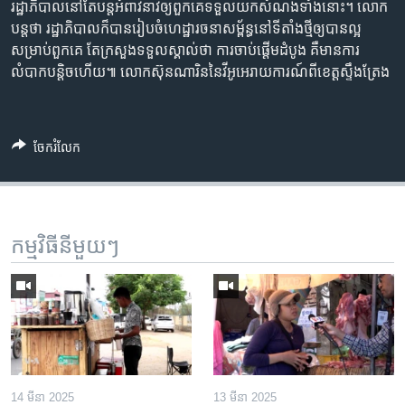
រដ្ឋាភិបាលនៅតែបន្តអំពាវនាវឲ្យពួកគេទទួលយកសំណងទាំងនោះ។ លោក
បន្តថា រដ្ឋាភិបាលក៏បានរៀបចំហេដ្ឋារចនាសម្ព័ន្ធនៅទីតាំងថ្មីឲ្យបានល្អ
សម្រាប់ពួកគេ តែក្រសួងទទួលស្គាល់ថា ការចាប់ផ្តើមដំបូង គឺមានការ
លំបាកបន្តិចហើយ៕ លោកស៊ុនណារិននៃវីអូអេរាយការណ៍ពីខេត្តស្ទឹងត្រែង
ចែករំលែក
កម្មវិធី​នីមួយៗ
14 មីនា 2025
13 មីនា 2025