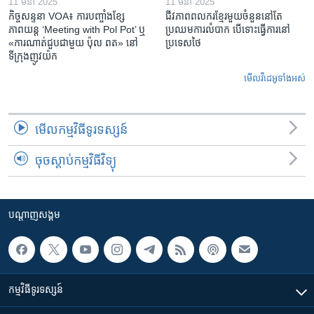
11 មីនា 2025
11 មីនា 2025
កិច្ចសន្ទនា VOA៖ ការ​បញ្ចាំង​ខ្សែ
ជីវភាពពលករខ្មែរមួយចំនួននៅតែ
ភាពយន្ត ‘Meeting with Pol Pot’ ឬ
ប្រឈមការលំបាក បើទោះធ្វើការនៅ
«ការណាត់ជួប​ជាមួយ​ ប៉ុល ពត» នៅ
ប្រទេសថៃ
ទីក្រុងញូវយ៉ក​
មើល​វីដេអូ​ទាំង​អស់
មើល​កម្មវិធី​ទូរទស្សន៍
ចុចស្តាប់កម្មវិធីវិទ្យុ
បណ្តាញ​សង្គម
កម្មវិធី​ទូរទស្សន៍