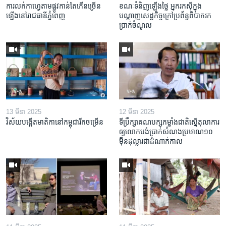
ការលក់​កាហ្វេ​តាម​ផ្លូវ​កាន់តែ​កើន​ច្រើន​
ខណៈទំនិញឡើងថ្លៃ អ្នករកស៊ីក្នុង​
ឡើង​នៅ​រាជធានី​ភ្នំពេញ
បណ្តាញ​សេដ្ឋកិច្ចក្រៅ​ប្រព័ន្ធពិបាក​រក​
ប្រាក់​ចំណូល
13 មីនា 2025
12 មីនា 2025
វិស័យ​បង្កើត​មាតិកា​នៅ​កម្ពុជា​រីក​ចម្រើន
ទីប្រឹក្សា​គណបក្ស​កម្លាំង​ជាតិ​ស្នើ​តុលាការ​
ឲ្យ​លោក​បង់ប្រាក់​សំណង​ប្រមាណ​១០​
ម៉ឺន​ដុល្លារ​ជា​ដំណាក់កាល