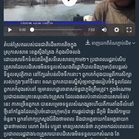
រចនា
សម្ព័ន្ធ​
Khmer English
រំលង​
និង​
បណ្តាញ​សង្គម
0:00
7:03
ចូល​
ទៅ​
ទាញ​យក​ពី​តំណភ្ជាប់​ដើម
តំបន់ស្រែគររបស់ជនជាតិដើមភាគតិចក្នុង
កាន់​
ស្រុកសេសាន ខេត្តស្ទឹងត្រែង កំពុងលិចលង់
ទំព័រ​
ភាសា
ដោយសារទឹកទំនប់វារីអគ្គិសនីសេសានក្រោម២។ ប្រជាពលរដ្ឋរាប់សិប
ស្វែង​
គ្រួសារដែលបដិសេធមិនទទួលសំណងពីរដ្ឋាភិបាលនិងក្រុមហ៊ុនបន្តរស់
រក
ទីទួលសុវត្ថិភាព នៅក្បែរតំបន់លិចទឹកនោះ។ ពួកគេកំពុងបារម្ភពីការសិក្សា
របស់ក្មេងៗនៅទីនោះ ខណ:ពួកគេបានស្នើសុំឲ្យអាជ្ញាធររៀបចំទីទួលដែល
ពួកគេកំពុងរស់នៅ ឲ្យមានហេដ្ឋារចនាសម័ន្ធជាភូមិត្រឹមត្រូវ។ ក្នុងចំណោម
ប្រជាជនរងគ្រោះសរុប៨៤៦គ្រួសារ ដែលរងផលប៉ះពាល់ដោយសារទំនប់
នេះ ភាគច្រើនពួកគេ បានសម្រេចទទួលសំណងរួចហើយគឺការតាំងទីលំនៅ
ថ្មីនៅកន្លែងដែលរៀបចំដោយក្រុមហ៊ុន ការផ្តល់ជាផ្ទះ ដីភូមិ និងថវិកាមួយ
ចំនួន។ អ្នកនាំពាក្យក្រសួងរ៉ែនិងថាមពល និងជាអគ្គនាយកនៃអគ្គនាយក
ដ្ឋានថាមពល លោក វិចទ័រ ហ្សូនា មានប្រសាសន៍ថា រហូតមកដល់ពេលនេះ
ប្រជាពលរដ្ឋជាង៤០គ្រួសារបានបដិសេធមិនទទួលយកសំណង តែ