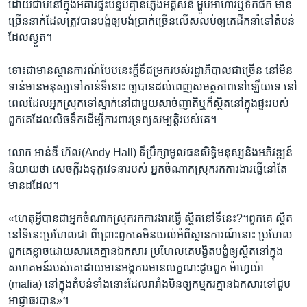
ដោយ​ជាប់​នៅ​ក្នុង​អគារ​ផ្ទះ​បន្ទប់គ្មាន​ភ្លើង​អគ្គីសនី​ ម្ហូប​អាហារ​ឬ​ទឹក​ផឹក​ មាន​
ច្រើន​នាក់​ដែល​ត្រូវ​បាន​បង្ខំ​ឲ្យ​បង់​ប្រាក់​ច្រើន​លើសលប់​ឲ្យ​គេ​ដឹកនាំ​ទៅ​តំបន់​
ដែល​ស្ងួត។
ទោះ​ជា​មាន​ស្ថានការណ៍​បែប​នេះ​ក្ដី​ទី​ជម្រក​របស់​រដ្ឋាភិបាល​ជា​ច្រើន​ នៅ​មិន​
ទាន់​មាន​មនុស្ស​ទៅ​កាន់​ទី​នោះ​ ឲ្យ​បាន​ដល់​ពេញ​សមត្ថភាព​នៅ​ឡើយ​ទេ​ នៅ​
ពេល​ដែល​អ្នកស្រុក​ទៅ​ស្នាក់​នៅ​ជា​មួយ​សាច់​ញាតិ​ឬ​ក៏​ស្ថិត​នៅ​ក្នុង​ផ្ទះ​របស់​
ពួក​គេ​ដែល​លិច​ទឹក​ដើម្បី​ការ​ពារ​ទ្រព្យ​សម្បត្ដិ​របស់​គេ។
លោក​ អាន់ឌី​ ហ៊ល​(Andy Hall) ​ទីប្រឹក្សា​មូលធន​សិទ្ធិ​មនុស្ស​និង​អភិវឌ្ឍន៍
និយាយ​ថា​ សេចក្ដី​រង​ទុក្ខ​វេទនា​របស់​ អ្នក​ចំណាក​ស្រុក​រក​ការ​ងារ​ធ្វើ​នៅ​តែ​
មាន​ដដែល។
«ហេតុ​អ្វី​បាន​ជា​អ្នក​ចំណាក​ស្រុក​រក​ការ​ងារ​ធ្វើ​ ស្ថិត​នៅ​ទី​នេះ?។ពួក​គេ​ ស្ថិត​
នៅ​ទី​នេះប្រហែល​ជា​ ពីព្រោះ​ពួក​គេ​មិន​យល់​អំពី​ស្ថានការណ៍​នោះ​ ប្រហែល​
ពួក​គេ​ខ្លាច​ដោយសារ​គេ​គ្មាន​ឯកសារ​ ប្រហែល​គេ​បង្ខិតបង្ខំ​ឲ្យ​ស្ថិត​នៅក្នុង​
សហគមន៍​របស់​គេ​ដោយ​មាន​អង្គការ​មាន​លក្ខណ:ដូច​ពួក​ ម៉ាហ្វយ៉ា​
(mafia) ​នៅ​ក្នុង​តំបន់​ទាំង​នោះ​ដែល​រារាំង​មិន​ឲ្យ​កម្មករ​គ្មាន​ឯកសារ​ទៅ​ជួប​
អាជ្ញាធរ​បាន»។