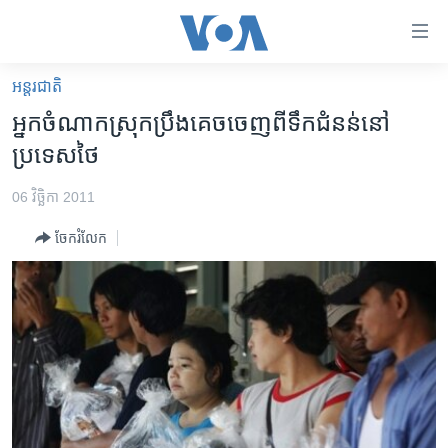
ភ្ជាប់​
ទៅ​
គេហទំព័រ​
អន្តរជាតិ
កម្ពុជា
ទាក់ទង
អ្នកចំណាកស្រុក​ប្រឹង​គេច​ចេញ​ពី​ទឹក​ជំនន់​នៅ​
រំលង​
អន្តរជាតិ
ប្រទេស​ថៃ
និង​
អាមេរិក
ចូល​
06 វិច្ឆិកា 2011
ទៅ​​
ចិន
ទំព័រ​
ចែករំលែក
ហេឡូវីអូអេ
ព័ត៌មាន​​
តែ​
កម្ពុជាច្នៃប្រតិដ្ឋ
ម្តង
ព្រឹត្តិការណ៍ព័ត៌មាន
រំលង​
និង​
ទូរទស្សន៍ / វីដេអូ​
ចូល​
វិទ្យុ / ផតខាសថ៍
ទៅ​
ទំព័រ​
កម្មវិធីទាំងអស់