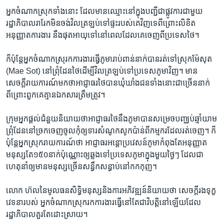
អ្នក​ចំណាក​ស្រុក​ទាំង​នោះ​ ដែល​មាន​ឈ្មោះ​នៅ​ក្នុង​បញ្ជី​ជា​ផ្លូវ​ការ​ជា​មួយ​
រដ្ឋាភិបាល​រារែក​មិន​ចង់​វិល​ត្រឡប់​ទៅ​ផ្ទះ​របស់​គេ​វិញ​ទេ​ពីព្រោះ​លិខិត​
អនុញ្ញាត​ការងារ​ នឹង​ផុត​អាយុ​ទៅ​នៅ​ពេល​ដែល​គេ​ចេញ​ពី​ប្រទេស​ថៃ។
ក៏​ប៉ុន្ដែ​អ្នក​ចំណាក​ស្រុរក​ការងារ​ធ្វើ​ភូមា​រាប់​ពាន់​នាក់​បាន​រត់​ទៅ​ស្រុក​ម៉ែសុត​
(Mae Sot) ​នៅ​ព្រុំ​ដែន​ថៃ​ដើម្បី​វិល​ត្រឡប់​ទៅ​ប្រទេស​ភូមា​វិញ។​ មាន​
សេចក្ដី​រាយការណ៍​មក​ថា​អាជ្ញាធរ​ថៃ​បាន​ឃុំឃាំង​ជន​ទាំង​នោះ​ជា​ច្រើន​នាក់​
ពីព្រោះ​ពួក​គេ​គ្មាន​ឯកសារ​ត្រឹមត្រូវ។
ក្រុម​អ្នក​ផ្ដល់​ជំនួយ​និយាយ​ថា​អាជ្ញាធរ​ថៃ​នឹង​ភូមា​បាន​សម្រេច​បញ្ឈប់​ឆ្មាំ​យាម​
ព្រុំដែន​នៅ​ច្រក​ចេញចូល​កុំ​ឲ្យ​ទារ​សំណូក​សូកប៉ាន់​ពី​កម្មករ​ដែល​រត់​ចេញ។​ ក៏​
ប៉ុន្ដែ​អ្នក​ស្រុក​រាយការណ៍​ថា​ អាជ្ញាធរ​អន្ដោប្រវេសន៍​ភូមា​កំពុងតែ​អនុញ្ញាត​
មនុស្ស​តែ​១៥០​នាក់​ប៉ុណ្ណោះ​ឲ្យ​ឆ្លង​ទៅ​ប្រទេស​ភូមា​ក្នុង​មួយ​ថ្ងៃៗ​ ដែល​ជា​
ហេតុ​នាំ​ឲ្យ​មាន​មនុស្ស​ច្រើន​សន្ធឹក​សន្ធាប់​នៅ​កកកុញ។
លោក​ ហ៊ល​នៃ​មូលធន​សិទ្ធិ​មនុស្ស​និង​ការ​អភិវឌ្ឍន៍​និយាយ​ថា​ សេចក្ដី​រង​ទុក្ខ​
វេទនា​របស់​ អ្នក​ចំណាក​ស្រុក​រក​ការងារ​ធ្វើ​នៅ​តែ​ជា​វិបត្ដិ​នៅ​ឡើយ​ដែល​
រដ្ឋាភិបាល​គួរ​តែ​ដោះ​ស្រាយ។