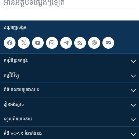
អានអត្ថបទផ្សេងៗទៀត
បណ្តាញ​សង្គម
កម្មវិធី​ទូរទស្សន៍
កម្មវិធី​វិទ្យុ
ព័ត៌មាន​តាមប្រធានបទ​
រៀន​​អង់គ្លេស
ទទួល​ព័ត៌មាន​តាម
អំពី​ VOA & ទំនាក់ទំនង