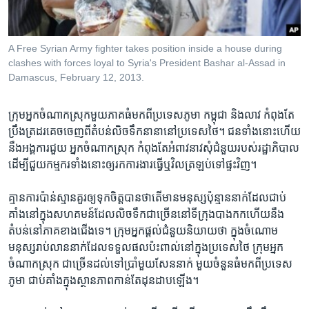
រចនា
សម្ព័ន្ធ​
Khmer English
រំលង​
A Free Syrian Army fighter takes position inside a house during
និង​
បណ្តាញ​សង្គម
clashes with forces loyal to Syria's President Bashar al-Assad in
ចូល​
Damascus, February 12, 2013.
ទៅ​
កាន់​
ក្រុម​អ្នក​ចំណាក​ស្រុក​មួយ​ភាគ​ធំ​មក​ពី​ប្រទេស​ភូមា កម្ពុជា​ និង​លាវ​ កំពុងតែ​
ទំព័រ​
ភាសា
ប្រឹង​ត្រដរ​គេចចេញ​ពី​តំបន់​លិច​ទឹក​នានា​នៅ​ប្រទេស​ថៃ​។ ​ជន​ទាំង​នោះ​ហើយ
ស្វែង​
នឹង​អង្គការ​ជួយ ​អ្នក​ចំណាក​ស្រុក ​កំពុង​តែ​អំពាវនាវ​សុំ​ជំនួយ​របស់​រដ្ឋាភិបាល​
រក
ដើម្បី​ជួយកម្មករ​ទាំង​នោះឲ្យ​រក​ការងារ​ធ្វើ​ឬ​វិល​ត្រឡប់​ទៅ​ផ្ទះវិញ។
គ្មាន​ការ​ប៉ាន់​ស្មាន​គួរ​ឲ្យ​ទុក​ចិត្ដ​បានថា​តើ​មានមនុស្ស​ប៉ុន្មាន​នាក់​ដែល​ជាប់​
គាំង​នៅ​ក្នុង​សហគមន៍​ដែល​លិចទឹក​ជា​ច្រើននៅ​ទីក្រុង​បាងកក​ហើយនឹង​
តំបន់​នៅ​ភាគ​ខាង​ជើង​ទេ។​ ក្រុម​អ្នក​ផ្ដល់​ជំនួយ​និយាយ​ថា ក្នុង​ចំណោម​
មនុស្ស​រាប់​លាន​នាក់​ដែល​ទទួល​ផល​ប៉ះពាល់​នៅ​ក្នុង​ប្រទេស​ថៃ​ ក្រុម​អ្នក​
ចំណាក​ស្រុក​ ជា​ច្រើន​ដល់ទៅ​ប្រាំមួយ​សែន​នាក់​ មួយ​ចំនួន​ធំ​មក​ពី​ប្រទេស​
ភូមា​ ជាប់​គាំង​ក្នុង​ស្ថានភាព​កាន់​តែ​ដុនដាប​ឡើង។