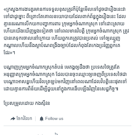
«ក្រសួង​ការងារ​គួរ​មាន​ការ​ទទួល​ខុសត្រូវ​ក៏​ប៉ុន្ដែ​មើល​ទៅ​ដូច​ជារឿង​នេះ​វា​
ទៅ​ជា​ដូច្នោះ​ ពីព្រោះ​តែ​គោល​នយោបាយ​ដែល​ពាក់​ព័ន្ធ​ក្នុង​រឿង​នេះ​ ដែល​
គ្មាន​នរណា​លើក​យក​បញ្ហា​ការពារ​ ក្រុម​អ្នក​ចំណាក​ស្រុក​ ទៅ​ដោះស្រាយ​
ហើយ​យើង​ឃើញ​ម្ដង​ទៀត​ថា​ នៅ​ពេល​មាន​វិបត្ដិ​ ក្រុម​អ្នក​ចំណាក​ស្រុក​ ត្រូវ​
បាន​គេ​ទុក​ចោលនៅ​ក្រោយ​ ហើយ​ពួក​គេ​ត្រូវ​បាន​ប្រគល់​ ​ទៅ​ឲ្យ​ឈ្មួញ​
កណ្ដាល​ហើយ​នឹង​ស្ថាប័ណ​ពង្រឹង​ច្បាប់​ដែល​កំពុង​តែ​កេង​ប្រវ័ញ្ញ​ពួក​គេ​
ដែរ»។
បណ្ដាញ​ក្រុម​អ្នក​ចំណាក​ស្រុក​តំបន់​ មេគង្គ​ឲ្យ​ដឹង​ថា​ ប្រទេស​ថៃ​ត្រូវ​តែ​
អនុញ្ញាត​ក្រុម​អ្នក​ចំណាក​ស្រុក ដែល​បាន​ចុះ​ឈ្មោះ​ឲ្យ​ចេញ​ពី​ប្រទេស​ថៃ​ជា​
បណ្ដោះ​អាសន្ន​ហើយ​វិល​ត្រឡប់​មក​វិញ​នៅ​ពេល​ណា​ដែល​វិបត្ដិ​នេះ​ផុត​ទៅ​
ដោយ​គ្មាន​ការ​ពិន័យ​ដើម្បី​ជួយ​នៅ​ក្នុង​ការ​ងើប​ឡើង​វិញ​នៃ​សេដ្ឋកិច្ច៕
ប្រែ​សម្រួល​ដោយ​ កងស៊ីវន
ចែករំលែក
Follow us