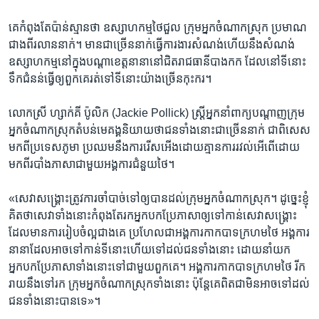
គេ​កំពុងតែ​ប៉ាន់​ស្មាន​ថា​ ឧស្សាហកម្ម​ថៃ​ជួល​ ក្រុម​អ្នកចំណាក​ស្រុក ប្រមាណ​
ជាង​ពីរ​លាននាក់។ មាន​ជា​ច្រើន​នាក់ធ្វើ​ការ​ងារ​សំណង់​ហើយ​នឹង​សំណង់​
ឧស្សាហកម្ម​នៅ​ក្នុង​បណ្ដា​ខេត្ដ​នានា​នៅ​ជិត​រាជ​ធានី​បាងកក​ ដែល​នៅ​ទី​នោះ​
ទឹក​ជំនន់​ធ្វើឲ្យ​ពួក​គេ​រត់​ទៅ​ទី​នោះ​យ៉ាង​ច្រើន​កុះករ។
លោកស្រី​ ហ្សាក់គី​ ប៉ូលិក​ (Jackie Pollick) ​ស្ដ្រី​អ្នក​នាំ​ពាក្យ​បណ្ដាញ​ក្រុម​
អ្នក​ចំណាក​ស្រុក​តំបន់​មេគង្គ​និយាយ​ថា​ជន​ទាំង​នោះ​ជា​ច្រើន​នាក់​ ជា​ពិសេស​
មក​ពី​ប្រទេស​ភូមា​ ប្រឈម​នឹង​ការ​រើសអើង​ដោយ​គ្មាន​ការ​រវល់​អើពើ​ដោយ​
មកពី​របាំង​ភាសា​ជា​មួយ​អង្គការ​ជំនួយ​ថៃ។
«សេវា​សង្គ្រោះ​ត្រូវ​ការ​ចាំបាច់ទៅ​ឲ្យ​បាន​ដល់​ក្រុម​អ្នក​ចំណាក​ស្រុក។​ ដូច្នេះ​ខ្ញុំ​
គិត​ថា​សេវា​ទាំង​នោះ​កំពុងតែ​រក​អ្នក​បក​ប្រែ​ភាសា​ឲ្យ​ទៅ​កាន់​សេវា​សង្គ្រោះ
ដែល​មាន​ការ​រៀប​ចំ​ល្អ​ជាង​គេ​ ប្រហែល​ជា​អង្គការ​កាកបាទ​ក្រហម​ថៃ​ អង្គការ​
នានា​ដែល​អាច​ទៅ​កាន់​ទី​នោះ​ហើយ​ទៅ​ដល់​ជន​ទាំង​នោះ​ ដោយ​នាំ​យក​
អ្នកបកប្រែ​ភាសា​ទាំង​នោះ​ទៅ​ជា​មួយ​ពួក​គេ។ អង្គការ​កាកបាទ​ក្រហម​ថៃ​ រីក​
រាយ​នឹង​ទៅ​រក​ ក្រុម​អ្នក​ចំណាក​ស្រុក​ទាំងនោះ​ ប៉ុន្ដែ​គេ​ពិត​ជា​មិន​អាច​ទៅ​ដល់​
ជន​ទាំង​នោះ​បានទេ»។