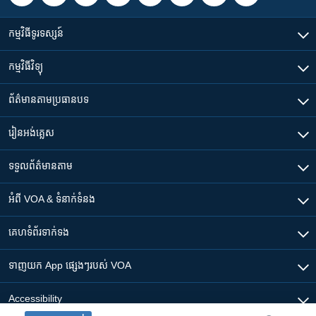
កម្មវិធី​ទូរទស្សន៍
កម្មវិធី​វិទ្យុ
ព័ត៌មាន​តាមប្រធានបទ​
រៀន​​អង់គ្លេស
ទទួល​ព័ត៌មាន​តាម
អំពី​ VOA & ទំនាក់ទំនង
គេហទំព័រ​​ទាក់ទង
ទាញយក​ App ផ្សេងៗ​របស់​ VOA
Accessibility