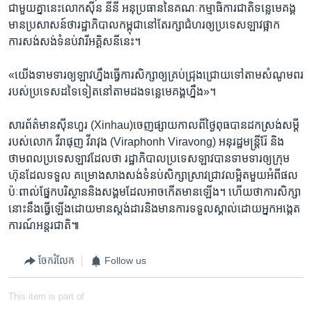
ជាមួយគ្នា​នេះ​លោក​ស៊ីន នី​នី ​អនុប្រធាន​នៃ​គណៈកម្មាធិការជាតិ​ទន្លេ​មេគង្គ​
មានប្រសាសន៍ថា​រដ្ឋាភិបាល​កម្ពុជា​នៅតែ​រក្សា​ជំហរ​ឲ្យ​ប្រទេស​ឡាវ​ផ្អាក​
ការសង់​សង់​ទំនប់​វារី​អគ្គិសនី​នេះ។
«យើង​ទាមទារ​ឲ្យ​ឡាវ​ហ្នឹង​ធ្វើការ​សិក្សា​ឲ្យ​គ្រប់​ជ្រុងជ្រោយ​ទៅតាម​សំណូមពរ​
របស់​ប្រទេស​ដទៃ​ទៀត​នៅតាម​ដង​ទន្លេមេគង្គ​ហ្នឹង»។
សារព័ត៌​មាន​ស៊ីន​ហួរ ​(Xinhau)​ចេញ​ផ្សាយ​កាលពី​ថ្ងៃ​ពុធ​បាន​ដកស្រង់​សម្តី​
របស់លោក​ វី​រា​ផុ​ញ វី​រា​វុង​ (​Viraphonh ​Viravong)​ អនុ​រដ្ឋមន្ត្រី​រ៉ែ ​និង​
ថាមពល​ប្រទេស​ឡាវ​ដែល​ថា រ​ដ្ឋាភិបាល​ប្រទេស​ឡាវ​បាន​ទាមទារ​ឲ្យ​ក្រុម
ហ៊ុន​ដែល​ទទួល ​គម្រោង​សាងសង់​ទំនប់​សិក្សាស្រាវជ្រាវ​លម្អិត​មួយ​អំពី​ផល​
ប៉ៈ​ពាល់​ផ្នែក​បរិស្ថាន​និង​សង្គម​ដែល​អាច​កើត​មាន​ឡើង។​ ហើយ​ថា​ការ​សិក្សា​
នោះ​នឹង​ធ្វើឡើង​ដោយ​មាន​ស្តង់ដារ​និង​មាន​ការ​ទទួល​ស្គាល់​ដោយ​អ្នក​អ​ង្កេ​ត​
ការណ៍​អន្តរជាតិ៕
ចែករំលែក
Follow us
This item is part of