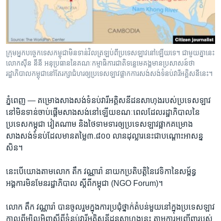
រចនា
សម្ព័ន្ធ​
Khmer English
រំលង​
និង​
បណ្តាញ​សង្គម
ចូល​
ក្រុម​អ្នកបច្ចេកទេស​កម្ពុជា​មិនទាន់​វិលត្រឡប់​ពី​ប្រទេស​ឡាវ​នៅឡើយ​ទេ។ ជាមួយគ្នា​នេះ​
ទៅ​
លោក​ស៊ីន នី​នី ​អនុប្រធាន​នៃ​គណៈកម្មាធិការជាតិ​ទន្លេ​មេគង្គ​មានប្រសាសន៍ថា​
កាន់​
រដ្ឋាភិបាល​កម្ពុជា​នៅតែ​រក្សា​ជំហរ​ឲ្យ​ប្រទេស​ឡាវ​ផ្អាក​ការសង់​សង់​ទំនប់​វារី​អគ្គិសនី​នេះ។
ទំព័រ​
ភាសា
ស្វែង​
ភ្នំពេញ —
គម្រោង​សាងសង់​ទំនប់​វារី​អគ្គិសនី​ដនសាហុង​របស់​ប្រទេស​ឡាវ​
រក
នៅ​មិនទាន់​ចាប់ផ្តើម​សាងសង់​នៅឡើយ​ខណៈពេល​ដែល​រដ្ឋាភិបាល​នៃ​
ប្រទេស​កម្ពុជា​ វៀតណាម​ និង​ថៃ​ទាមទារ​ឲ្យ​ប្រទេស​ឡាវ​ផ្អាក​គម្រោង​
សាងសង់​ទំនប់​ដែល​មាន​តម្លៃ​៣.៨០០ ​លាន​ដុល្លារ​នេះ​ជា​បណ្តោះ​អាសន្ន​
សិន។
នេះ​បើ​យោង​តាម​លោក ​តឹក ​វណ្ណា​រ៉ា ​នាយក​ប្រតិបត្តិ​នៃ​វេទិកា​នៃ​សម្ព័ន្ធ​
អង្គការ​មិនមែន​រដ្ឋាភិបាល ស្តីពី​កម្ពុជា​ (NGO Forum)។
លោក​ តឹក​ វណ្ណា​រ៉ា ​បាន​ចូលរួម​ក្នុង​ការ​ប្រជុំ​ថ្នាក់​តំបន់​មួយ​នៅក្នុង​ប្រទេស​ឡាវ​
កាលពី​ម្សិលមិញ​ស្តីពី​ទំនប់​វារី​អគ្គិសនី​ដន​សា​ហុង​នេះ ​តាម​ការអញ្ជើញ​របស់​