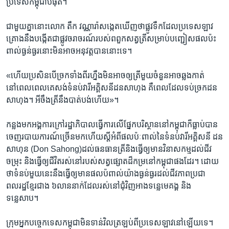
ប្រទេស​កម្ពុជា​បំផុត។
ជាមួយគ្នា​នោះ​លោក​ តឹក​ វណ្ណា​រ៉ា​សង្កេត​ឃើញ​ថា​ផ្លូវទឹក​ដែល​ប្រទេស​ឡាវ​
គ្រោង​នឹង​បង្កើត​ជា​ផ្លូវ​ចរាចរណ៍​របស់​ពពួក​សត្វ​ត្រី​សម្រាប់​បញ្ជៀ​ស​ផលប៉ះ
ពាល់​ធ្ងន់ធ្ងរ​នោះ​មិនអាច​អនុវត្ត​បាន​នោះទេ។
«ហើយ​ប្រសិនបើ​ច្រក​ទាំងពីរ​ហ្នឹង​មិនអាច​ឲ្យ​ត្រី​មួយចំនួន​អាច​ឆ្លងកាត់​
នៅពេល​ពេល​គេ​សង់​ទំនប់​វា​រី​អគ្គិសនី​ដន​សា​ហុង​ គឺ​ពេលដែល​ទប់​ច្រក​ដន​
សា​ហុង។​ អីចឹ​ង​ត្រី​នឹង​បាត់​បង់ហើយ»។
កន្លងមក​អង្គការ​ក្រៅរដ្ឋាភិបាល​ធ្វើការ​លើ​ផ្នែក​បរិស្ថាន​នៅ​កម្ពុជា​ក៏​ធ្លាប់​បាន
ចេញ​របាយការណ៍​ច្រើន​មក​ហើយ​ស្តីអំពី​ផល​ប៉ៈ​ពាល់​នៃ​ទំនប់​វា​រី​អគ្គិសនី ​ដន​
សា​ហុន (Don Sahong)​ដល់​ធនធាន​ត្រី​និង​ធ្វើ​ឲ្យ​មាន​វិនាសកម្ម​ដល់​ជីវ
ចម្រុះ​ និង​ធ្វើ​ឲ្យ​ជីវិត​រស់នៅ​របស់​សត្វ​ផ្សោត​ដ៏​កម្រ​នៅ​កម្ពុជា​ផង​ដែរ។ ដោយ​
ថា​ទំនប់​មួយ​នេះ​នឹងធ្វើ​ឲ្យ​មាន​ផល​ប៉​ពាល់​យ៉ាង​ធ្ងន់ធ្ងរ​ដល់​ជីវភាព​ប្រជា
ពលរដ្ឋ​ខ្មែរ​ជាង ៦លាន​នាក់​ដែល​រស់នៅ​ជុំវិញ​អាង​ទន្លេមេគង្គ ​និង​
ទន្លេសាប។
ក្រុម​អ្នកបច្ចេកទេស​កម្ពុជា​មិនទាន់​វិលត្រឡប់​ពី​ប្រទេស​ឡាវ​នៅឡើយ​ទេ។