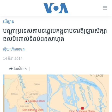
ភ្ជាប់​
ទៅ​
គេហទំព័រ​
បរិស្ថាន
កម្ពុជា
ទាក់ទង
បណ្តា​ប្រទេស​តាម​ទន្លេ​មេគង្គ​ទាមទារ​ឱ្យ​ឡាវ​សិក្សា​
រំលង​
អន្តរជាតិ
ផលប៉ះពាល់​ទំនប់​ដនសាហុង
និង​
អាមេរិក
ចូល​
ស៊ុយ ហ៊ាមខេមរា
ទៅ​​
ចិន
ទំព័រ​
14 មីនា 2014
ហេឡូវីអូអេ
ព័ត៌មាន​​
ចែករំលែក
តែ​
កម្ពុជាច្នៃប្រតិដ្ឋ
ម្តង
ព្រឹត្តិការណ៍ព័ត៌មាន
រំលង​
និង​
ទូរទស្សន៍ / វីដេអូ​
ចូល​
វិទ្យុ / ផតខាសថ៍
ទៅ​
ទំព័រ​
កម្មវិធីទាំងអស់