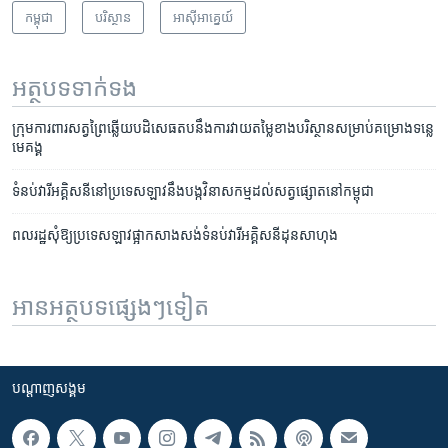
កម្ពុជា
បរិស្ថាន
អាស៊ី​អាគ្នេយ៍
អត្ថបទ​ទាក់ទង
ក្រុម​ការពារ​សត្វព្រៃ​ឆ្លើយ​បដិសេធ​តប​នឹង​ការ​វាយ​តម្លៃ​ខាង​បរិស្ថាន​សម្រាប់​គម្រោង​ទន្លេ​
មេគង្គ
ទំនប់​វារី​អគ្គិសនី​នៅ​ប្រទេស​ឡាវ​នឹង​បង្ក​វិនាសកម្ម​ដល់​​​សត្វ​ផ្សោត​នៅ​កម្ពុជា
ពលរដ្ឋ​សុំ​ឱ្យ​ប្រទេស​ឡាវ​ផ្អាក​សាងសង់​ទំនប់​វារី​អគ្គិសនី​ដុន​សាហុង
អានអត្ថបទផ្សេងៗទៀត
បណ្តាញ​សង្គម