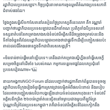
រដ្ឋាភិបាល​ប្រទេស​ឡាវ។ កិច្ចប្រជុំ​នោះ​មាន​ការចូលរួម​ពី​តំណាង​ប្រទេស​ភាគី​
ជំទាស់​ផងដែរ។​
ថ្លែង​ក្នុង​ស​ន្និសីទ​កាសែត​នៅ​រសៀល​ថ្ងៃ​ព្រ​ហ​ស្បតិ៍​នេះ​លោក​ តឹក ​វណ្ណារ៉ា ​
បញ្ជាក់​ថា​រដ្ឋាភិបាល​ប្រទេស​ឡាវ​បាន​ដឹកនាំ​គណៈប្រតិភូ​ទាំងបី​ប្រទេស​ទៅ​
ទស្សនា​តំបន់​នៃ​គម្រោង​សាងសង់​ទំនប់​វា​រី​អគ្គិសនី​ដ៏​ចម្រូងចម្រាស់​នេះ​និង​
ទីតាំង​ចំនួន​ពីរ​ដែល​រដ្ឋាភិបាល​ឡាវ​អះអាងថា​ជា​ផ្លូវទឹក​ដើម្បី​បញ្ចៀស​ផលប៉ះ
ពាល់​ដល់​ជីវិត​ធនធាន​ក្នុង​ទឹកជា​ពិសេស​សត្វ​ត្រី។
«មិនទាន់​ចាប់ផ្តើម​នៅឡើយ​ទេ។ គេ​នឹង​ដាក់​គម្រោង​ស្នើ​ហ្នឹង​ទៅធ្វើ​សេចក្តី​
សម្រេចចិត្ត​នៅ​ដើម​ខែ ៤​របស់​គណៈ​កម្មការ​ទន្លេ​មេគង្គ​ដែល​គេ​ប្រជុំ​នៅ​
ប្រទេស​វៀតណាម»។
នាយក​អង្គការ​NGO​ Forum ​ដដែល​បញ្ជាក់​ថា​រដ្ឋ​ភាគី​ពាក់​ព័ន្ធ​បាន​ទទូច​ឲ្យ​
រដ្ឋាភិបាល​ទីក្រុង​វៀង​ច័ន្ទ​ធ្វើការ​ស្រាវជ្រាវ​លម្អិត​អំពី​ផលប៉ះពាល់​ និង​របៀប​
ដែល​អាច​បញ្ជៀ​ស​ផលវិបាក​បង្កឡើង​ដោយ​ទំនប់​ដន​សា​ហុង​នេះ។ ទំនប់​វា​រី​
អគ្គិសនី​កម្រិត ​២៦០​ម៉េ​ហ្គា​វ៉ា​ត់​នេះ​ស្ថិតនៅ​ចម្ងាយ​ជាង​មួយ​គីឡូម៉ែត្រ​
ប៉ុណ្ណោះ​ពី​ព្រំដែន​ប្រទេស​កម្ពុជា។ វា​គឺជា​ទំនប់​វារី​អគ្គិសនី​ដែល​កៀក​នឹង​