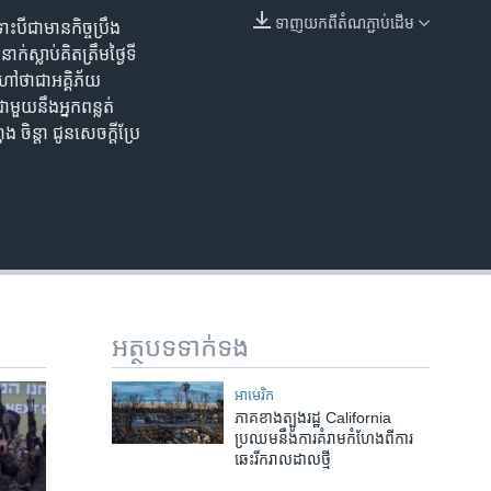
240p
ទាញ​យក​ពី​តំណភ្ជាប់​ដើម
បី​ជា​មាន​កិច្ចប្រឹង
EMBED
360p
់​ស្លាប់​គិត​ត្រឹម​ថ្ងៃទី
ៅ​ថា​ជា​អគ្គិភ័យ
480p
មួយ​នឹង​អ្នក​ពន្លត់​
720p
ចិន្តា ជូន​សេចក្ដី​ប្រែ
1080p
480p
អត្ថបទ​ទាក់ទង
អាមេរិក​
ភាគ​ខាង​ត្បូង​រដ្ឋ​​ California
ប្រឈម​នឹង​ការ​គំរាម​កំហែង​ពី​ការ​​
ឆេះ​រីករាល​ដាលថ្មី