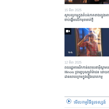
15 មីនា 2025
ស្ថាបត្យកម្ម​ក្នុង​តំបន់​ភាគ​ខាង​ត្បូង​អា
ចាប់ផ្តើម​លើក​មុខមាត់​ថ្មី
12 មីនា 2025
ពលរដ្ឋអាមេរិក​កាន់សាសនា​អ៊ិស្លាម​ន
Illinois ​ប្រារព្វបុណ្យរ៉ាម៉ាដន ​ដោយ​
ដាន​​សាលក្រមក្នុងរឿងឃាតកម្ម
មើល​កម្មវិធី​ទូរទស្សន៍