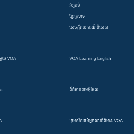
វប្បធម៌
ខ្មែរក្រហម
សេចក្តីរាយការណ៍ពិសេស
ស​​ជាមួយ VOA
VOA Learning English
ts
ព័ត៌មាន​តាម​អ៊ីមែល
OA
ក្រម​​​សីលធម៌​​​អ្នក​​​សារព័ត៌មាន VOA