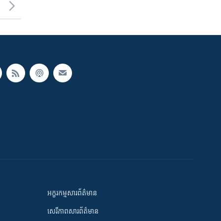
អក្ខរកម្មសារព័ត៌មាន
សេរីភាពសារព័ត៌មាន