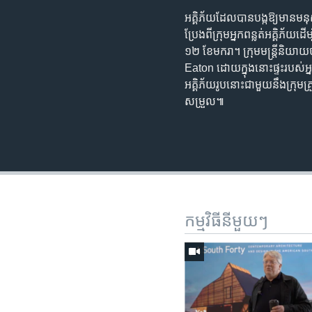
អគ្គិភ័យ​ដែល​បាន​បង្ក​ឱ្យ​មាន​ម
ប្រែង​ពី​ក្រុម​អ្នក​ពន្លត់​អគ្គិភ័យ
១២ ខែមករា។ ក្រុម​មន្ត្រី​និយាយ
Eaton ដោយ​ក្នុង​នោះ​ផ្ទះ​របស់​អ្នក
អគ្គិភ័យ​រូប​នោះ​ជាមួយ​នឹង​ក្រុម
សម្រួល៕
កម្មវិធី​នីមួយៗ