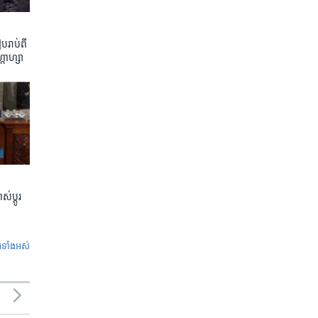
រាប់​ពី​
្កាហ្សា
់ប្តូរ
ូ​ទាំង​អស់