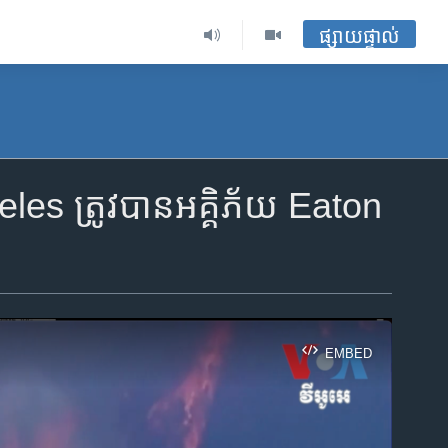
ផ្សាយផ្ទាល់
geles ត្រូវបានអគ្គិភ័យ Eaton
EMBED