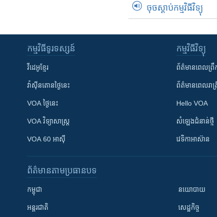
ចុចស្តាប់កម្មវិធីវិទ្យុ
កម្មវិធី​ទូរទស្សន៍
កម្មវិធី​វិទ្យុ
វីដេអូ​ខ្មែរ
ព័ត៌មាន​ពេល​ព្រឹ
វ៉ាស៊ីនតោន​ថ្ងៃ​នេះ
ព័ត៌មាន​​ពេល​រាត្រ
VOA ថ្ងៃនេះ
Hello VOA
VOA ​វិទ្យាសាស្ត្រ
សំឡេង​ជំនាន់​ថ្មី
VOA 60 អាស៊ី
វេទិកា​អាស៊ាន
ព័ត៌មាន​តាមប្រធានបទ​
កម្ពុជា
នយោបាយ
អន្តរជាតិ
សេដ្ឋកិច្ច