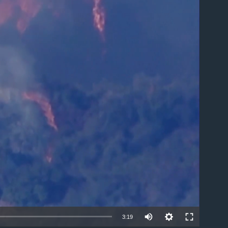
ble
Auto
3:19