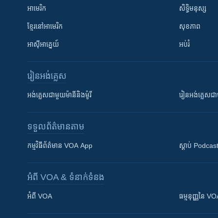
អាមេរិក
សិទ្ធិមនុស្ស
ខ្មែរ​នៅអាមេរិក
សុខភាព
អាស៊ីអាគ្នេយ៍
អប់រំ
រៀន​​អង់គ្លេស
អង់គ្លេស​ជាមួយ​ម៉ានី​និង​ម៉ូរី
រៀន​​​​​​អង់គ្លេ
ទទួល​ព័ត៌មាន​តាម
កម្មវិធី​ព័ត៌មាន VOA App
ស្តាប់ Podcas
អំពី​ VOA & ទំនាក់ទំនង
អំពី​ VOA
ធម្មនុញ្ញ​នៃ V