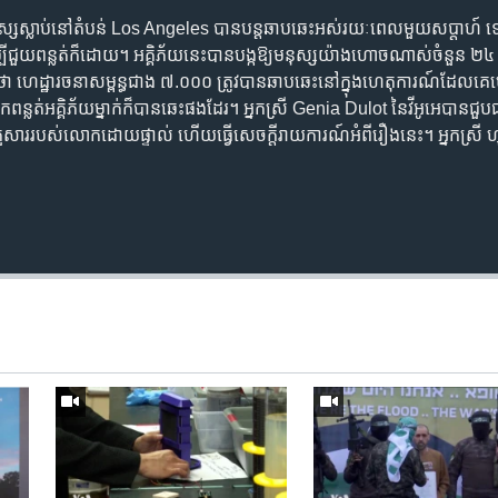
នុស្ស​ស្លាប់​នៅ​តំបន់ Los Angeles បាន​បន្ដ​ឆាបឆេះ​អស់​រយៈពេល​មួយ​សប្ដាហ៍ ទោះ​
​ដើម្បី​ជួយ​ពន្លត់​ក៏​ដោយ។ អគ្គិភ័យ​នេះ​បាន​បង្ក​ឱ្យ​មនុស្ស​យ៉ាង​ហោច​ណាស់​ចំនួន ២៤ នាក
​ថា ហេដ្ឋារចនាសម្ពន្ធ​ជាង ៧.០០០ ត្រូវ​បាន​ឆាបឆេះ​នៅ​ក្នុង​ហេតុការណ៍​ដែល​គេ​ហ
​ពន្លត់​អគ្គិភ័យ​ម្នាក់​ក៏​បាន​ឆេះ​ផង​ដែរ។ អ្នកស្រី Genia Dulot នៃ​វីអូអេ​បាន​ជួប​ជា
​គ្រួសារ​របស់​លោក​ដោយ​ផ្ទាល់ ហើយ​ធ្វើ​សេចក្ដីរាយការណ៍​អំពី​រឿង​នេះ។ អ្នកស្រី ហុង 
Auto
240p
360p
720p
1080p