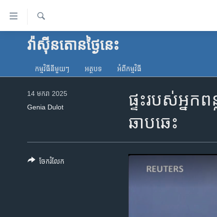
ភ្ជាប់​
ទៅ​
គេហទំព័រ​
ស្វែង​
វ៉ាស៊ីនតោន​ថ្ងៃ​នេះ
កម្ពុជា
រក
ទាក់ទង
អន្តរជាតិ
រំលង​
កម្មវិធី​នីមួយៗ
អត្ថបទ​
អំពី​កម្មវិធី​
និង​
អាមេរិក
ចូល​
14 មករា 2025
ផ្ទះរបស់អ្នកព
ចិន
ទៅ​​
Genia Dulot
ទំព័រ​
ហេឡូវីអូអេ
ឆាបឆេះ
ព័ត៌មាន​​
កម្ពុជាច្នៃប្រតិដ្ឋ
តែ​
ម្តង
ព្រឹត្តិការណ៍ព័ត៌មាន
រំលង​
ចែករំលែក
ទូរទស្សន៍ / វីដេអូ​
និង​
ចូល​
វិទ្យុ / ផតខាសថ៍
ទៅ​
កម្មវិធីទាំងអស់
ទំព័រ​