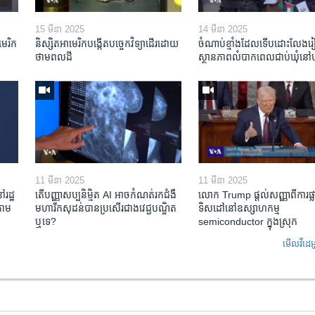
15 មីនា 2025
14 មីនា 2025
មេរិក​
និស្សិត​អាមេរិក​បង្កើត​បច្ចេកវិទ្យា​ដើរ​ដោយ​
ចំណាប់ខ្មាំង​ដែល​ទើប​ដោះលែង​រៀប
ថាមពល​ដី
ស្ថានភាព​​លំបាក​ពេល​ជាប់​ឃុំ​នៅ​ហ
11 មីនា 2025
11 មីនា 2025
ៅរដ្ឋ
តើ​បញ្ញាសប្បនិម្មិត​ AI អាច​កំណត់​រក​ជំងឺ
លោក Trump ផ្តល់សញ្ញាពីការផ្លាស
តាម​
មហារីក​សុដន់​បាន​ប្រសើរ​ជាង​វេជ្ជបណ្ឌិត​
ទិសដៅនៅឧស្សាហកម្ម
ឬ​ទេ?
semiconductor ក្នុងស្រុក
មើល​វីដេអ