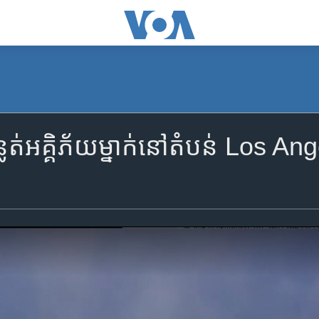
ន្លត់អគ្គិភ័យម្នាក់នៅតំបន់ Los An