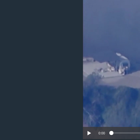
រចនា
សម្ព័ន្ធ​
រំលង​
និង​
ចូល​
ទៅ​
កាន់​
ទំព័រ​
ស្វែង​
រក
0:00