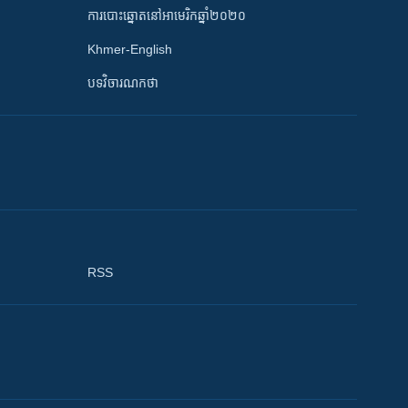
ការបោះឆ្នោតនៅអាមេរិកឆ្នាំ២០២០
Khmer-English
បទវិចារណកថា
RSS