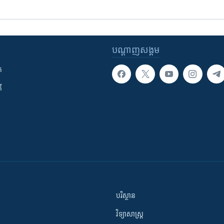
បណ្តាញ​សង្គម
ក
ី
បរិស្ថាន
វិទ្យាសាស្រ្ត