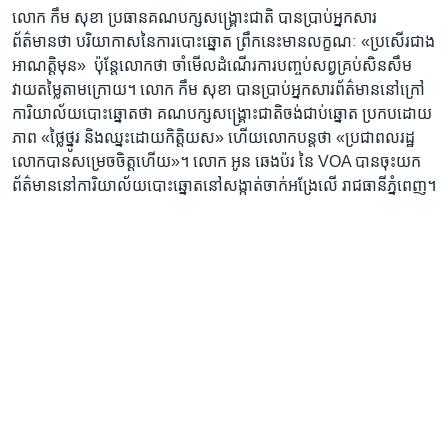
លោក កឹម សុខា ប្រធានគណបក្ស​សង្គ្រោះជាតិ បាន​ប្រាប់អ្នកសារ
ព័ត៌មានថា ​បរិយាកាស​នៃ​ការបោះ​ឆ្នោត ព្រឹកនេះ​មាន​លក្ខណៈ «ប្រសើរ​ជាង​
អាណត្តិមុន» ​ ប៉ុន្តែ​លោក​ថា​ ចាំមើល​ដំណើរការ​បញ្ចប់​សព្វគ្រប់សិន​សឹម​
វាយតម្លៃ​តាម​ក្រោយ​។​ លោក កឹម​ សុខា ​បាន​ប្រាប់​អ្នកសារព័ត៌មាន​នៅក្រៅ
ការិយា​ល័យ​បោះឆ្នោត​ថា​ គណបក្ស​សង្គ្រោះជាតិចង់​ជាប់​ឆ្នោត​ ប្រកប​ដោយ
ភាព «ថ្លៃ​ថ្នូរ​ និងឈ្នះដោយ​កិត្តិយស»​ ហើយ​លោក​បន្តថា​ «ប្រជាពលរដ្ឋ​
លោក​បានសម្រេចចិត្ត​ហើយ»។ លោក អូន ឆេងប៉រ នៃ VOA បាន​ចុះយក​
ព័ត៌មាន​នៅការិយាល័យ​បោះឆ្នោត​នៅសង្កាត់ចាក់អង្រែលើ រាជធានីភ្នំពេញ។