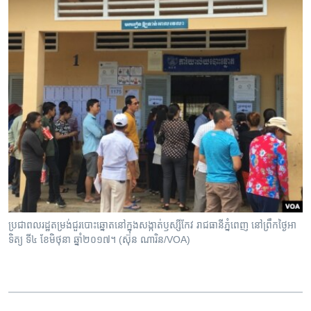
ប្រជាពលរដ្ឋ​តម្រង់​ជួរ​បោះឆ្នោត​នៅ​ក្នុង​សង្កាត់​ឫស្សីកែវ រាជធានី​ភ្នំពេញ នៅ​ព្រឹកថ្ងៃអា
ទិត្យ ទី៤ ខែមិថុនា ឆ្នាំ២០១៧។ (ស៊ុន ណារិន/VOA)