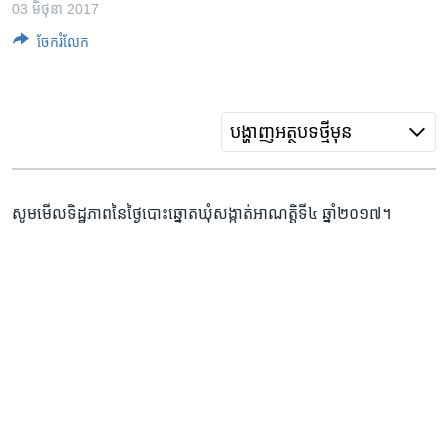
រចនា
03 មិថុនា 2017
សម្ព័ន្ធ​
Khmer English
ចែករំលែក
រំលង​
និង​
បណ្តាញ​សង្គម
ចូល​
ទៅ​
បង្ហាញ​អត្ថបទ​ថ្មី​មុន
កាន់​
ទំព័រ​
ភាសា
ស្វែង​
សូម​មើល​ទិដ្ឋភាព​នៃ​ថ្ងៃបោះឆ្នោត​ឃុំសង្កាត់អាណត្តិទី៤ ឆ្នាំ២០១៧។
រក