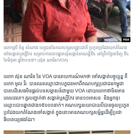
លោកស្រី ច័ន្ទ សំណាង បេក្ខជន​នៃ​គណបក្ស​សង្គ្រោះជាតិ ប្រកួត​ប្រជែង​យក​តំណែង​
ចៅសង្កាត់​ឫស្សីកែវ សម្រាប់​ការ​បោះឆ្នោត​ឃុំសង្កាត់​អាណត្តិ​ទី៤ នៅ​ព្រឹក​ថ្ងៃអាទិត្យ ទី៤
ខែមិថុនា ឆ្នាំ២០១៧។ (ស៊ុន ណារិន/VOA)
លោក ស៊ុន ណារិន នៃ VOA បាន​រាយការណ៍​មក​ថា ចៅសង្កាត់​បច្ចុប្បន្ន គឺ​
លោក មូល វីរៈ បាន​ឈរ​ឈ្មោះ​ជាបេក្ខ​ជន​មកពី​គណបក្ស​ប្រជាជនកម្ពុជា
បាន​បដិសេធ​មិន​ផ្តល់​បទសម្ភាសន៍​ជាមួយ​ VOA ដោយ​លោកថា​មិន​មាន​
ពេល​វេលា។ គួរបញ្ជាក់ថា​ សង្កាត់​ឫស្សីកែវ មាន​១១អាសនៈ និង​អ្នកចុះ​
ឈ្មោះ​បោះឆ្នោត​ជាង​១៥០០០នាក់។ គណបក្ស​នយោបាយ​បី​បាន​ចូល​ប្រកួត​
ប្រជែង​យក​តំណែង​ចៅសង្កាត់ ក្នុង​នោះ​មាន​គណបក្សសម្ព័ន្ធ​ដើម្បី​ប្រជា
ធិបតេយ្យ​ផងដែរ។