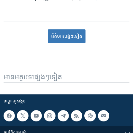
ព័ត៌មាន​​​​​​ផ្សេង​​​ទៀត
អានអត្ថបទផ្សេងៗទៀត
បណ្តាញ​សង្គម
កម្មវិធី​ទូរទស្សន៍