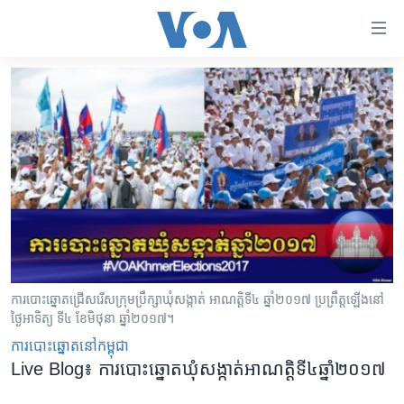
ភ្ជាប់​
ទៅ​
គេហទំព័រ​
កម្ពុជា
ទាក់ទង
រំលង​
អន្តរជាតិ
និង​
អាមេរិក
ចូល​
ទៅ​​
ចិន
ទំព័រ​
ហេឡូវីអូអេ
ព័ត៌មាន​​
តែ​
កម្ពុជាច្នៃប្រតិដ្ឋ
ម្តង
ព្រឹត្តិការណ៍ព័ត៌មាន
រំលង​
ការបោះឆ្នោតជ្រើសរើសក្រុមប្រឹក្សាឃុំសង្កាត់ អាណត្តិទី៤ ឆ្នាំ២០១៧ ប្រព្រឹត្ត​ឡើងនៅ
ថ្ងៃអាទិត្យ ទី៤ ខែមិថុនា ឆ្នាំ២០១៧។
និង​
ទូរទស្សន៍ / វីដេអូ​
ចូល​
​ការ​បោះឆ្នោត​​នៅ​កម្ពុជា
វិទ្យុ / ផតខាសថ៍
ទៅ​
Live Blog៖ ការបោះឆ្នោតឃុំសង្កាត់អាណត្តិទី៤ឆ្នាំ២០១៧
ទំព័រ​
កម្មវិធីទាំងអស់