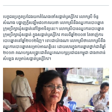
បេក្ខជន​ប្រកួត​ប្រជែង​យក​តំណែង​ចៅសង្កាត់​ឫស្សីកែវ លោកស្រី ច័ន្ទ
សំណាង បង្ហាញ​ក្តីសង្ឃឹម​៨០ភាគរយ​ថា​ លោកស្រី​នឹង​ឈ្នះ​ការ​បោះឆ្នោត​
ក្រុមប្រឹក្សា​ឃុំសង្កាត់​នៅ​ថ្ងៃ​អាទិត្យ​នេះ។ លោកស្រី​បាន​ឈ្នះការ​បោះឆ្នោត​
ក្រុមប្រឹក្សា​ឃុំ​សង្កាត់​ ក្នុង​សង្កាត់​ឫស្សីកែវ កាលពី​ឆ្នាំ២០០៧ តែ​ចាញ់​ការ​
បោះឆ្នោត​នៅ​ឆ្នាំ​២០១២វិញ។ ទោះជាយ៉ាងណា លោកស្រី​ថា​លោកស្រី​នឹង​
ឈ្នះ​ការ​បោះឆ្នោត​សម្រាប់​អាណត្តិនេះ ដោយសារ​ក្នុងការ​ឆ្នោត​ថ្នាក់ជាតិ​ឆ្នាំ​
២០១៣ គណបក្ស​សង្រ្គោះជាតិ​ឈ្នះ​គណបក្ស​ប្រជាជន​កម្ពុជា ជាង​៣ពាន់​
សំឡេង សម្រាប់​សង្កាត់​ឫស្សីកែវ។