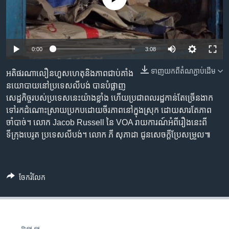
រចនា
សម្ព័ន្ធ​
Khmer English
រំលង​
និង​
បណ្តាញ​សង្គម
0:00
3:08
ចូល​
ទៅ​
ទាញ​យក​ពី​តំណភ្ជាប់​ដើម
អតិផរណាលឿនហួសហេតុនិងភាពជាប់គាំង
កាន់​
នយោបាយនៅប្រទេសលីបង់ បានបំផ្លាញ
ទំព័រ​
ភាសា
សេដ្ឋកិច្ចរបស់ប្រទេសនេះយ៉ាងខ្លាំង ហើយប្រជាពលរដ្ឋកាន់តែច្រើនងាក
ស្វែង​
ទៅរកដំណោះស្រាយប្រកបដោយចីរភាពនៅក្នុងស្រុក ដោយសារតែភាព
រក
ចាំបាច់។ លោក Jacob Russell នៃ VOA រាយការណ៍អំពីរឿងនេះពី
ទីក្រុងបេរូត ប្រទេសលីបង់។ លោក ភី សុភាដា ជូនសេចក្តីប្រែសម្រួល៕
ចែករំលែក