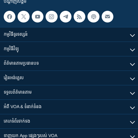
បណ្តាញ​សង្គម
កម្មវិធី​ទូរទស្សន៍
កម្មវិធី​វិទ្យុ
ព័ត៌មាន​តាមប្រធានបទ​
រៀន​​អង់គ្លេស
ទទួល​ព័ត៌មាន​តាម
អំពី​ VOA & ទំនាក់ទំនង
គេហទំព័រ​​ទាក់ទង
ទាញយក​ App ផ្សេងៗ​របស់​ VOA