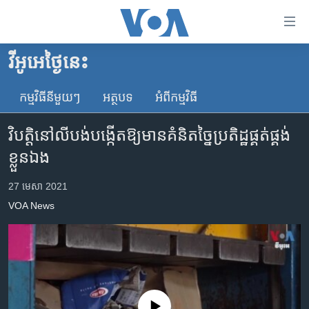
ភ្ជាប់​
ទៅ​
គេហទំព័រ​
វីអូអេថ្ងៃនេះ
កម្ពុជា
ទាក់ទង
រំលង​
កម្មវិធី​នីមួយៗ
អត្ថបទ​
អំពី​កម្មវិធី​
អន្តរជាតិ
និង​
អាមេរិក
ចូល​
វិបត្តិនៅលីបង់បង្កើតឱ្យមានគំនិតច្នៃប្រតិដ្ឋផ្គត់ផ្គង់
ទៅ​​
ចិន
ខ្លួនឯង
ទំព័រ​
ហេឡូវីអូអេ
ព័ត៌មាន​​
27 មេសា 2021
តែ​
កម្ពុជាច្នៃប្រតិដ្ឋ
VOA News
ម្តង
ព្រឹត្តិការណ៍ព័ត៌មាន
រំលង​
និង​
ទូរទស្សន៍ / វីដេអូ​
ចូល​
វិទ្យុ / ផតខាសថ៍
ទៅ​
ទំព័រ​
កម្មវិធីទាំងអស់
No media source currently available