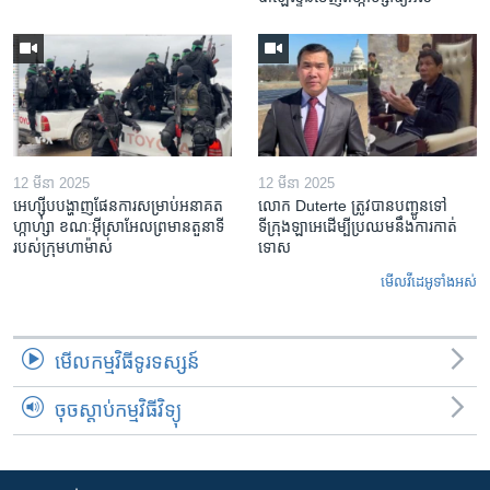
12 មីនា 2025
12 មីនា 2025
អេហ្ស៊ីប​បង្ហាញ​ផែនការ​សម្រាប់​អនាគត​
លោក Duterte ត្រូវ​បាន​បញ្ជូនទៅ
ហ្កាហ្សា ខណៈ​អ៊ីស្រាអែល​ព្រមាន​តួនាទី​
ទីក្រុងឡាអេ​ដើម្បី​ប្រឈម​នឹង​ការកាត់
របស់​ក្រុម​ហាម៉ាស់
ទោស
មើល​វីដេអូ​ទាំង​អស់
មើល​កម្មវិធី​ទូរទស្សន៍
ចុចស្តាប់កម្មវិធីវិទ្យុ