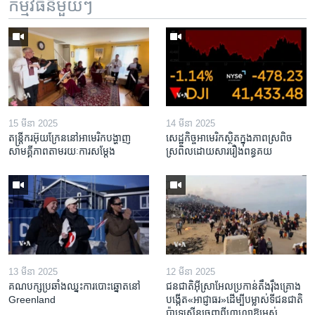
កម្មវិធី​នីមួយៗ
15 មីនា 2025
14 មីនា 2025
តន្ត្រីករ​អ៊ុយក្រែន​នៅ​អាមេរិក​បង្ហាញ​
សេដ្ឋកិច្ច​អាមេរិក​ស្ថិត​ក្នុង​ភាពស្រពិច
សាមគ្គីភាព​តាម​រយៈ​ការសម្តែង
ស្រពិល​ដោយសារ​រឿង​ពន្ធគយ
13 មីនា 2025
12 មីនា 2025
គណបក្ស​ប្រឆាំង​ឈ្នះ​ការបោះឆ្នោត​នៅ
ជនជាតិ​អ៊ីស្រាអែល​ប្រកាន់​តឹងរ៉ឹង​គ្រោង​
Greenland
បង្កើត​«អាជ្ញាធរ‍»​ដើម្បី​បម្លាស់​ទី​ជនជាតិ​
ប៉ាឡេស្ទីន​ចេញពី​ហ្កាហ្សា​ឱ្យ​អស់