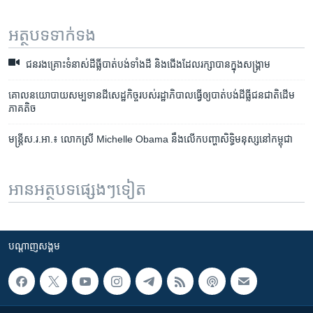
អត្ថបទ​ទាក់ទង
ជន​រងគ្រោះ​ទំនាស់​ដីធ្លី​បាត់បង់​ទាំងដី ​និង​ជើង​ដែល​រក្សា​បាន​ក្នុង​សង្គ្រាម
គោល​នយោបាយ​សម្បទាន​ដី​សេដ្ឋកិច្ច​របស់​រដ្ឋាភិបាល​ធ្វើ​ឲ្យ​បាត់បង់​ដីធ្លី​ជនជាតិ​ដើម​
ភាគតិច
មន្ត្រី​ស.រ.អា.៖ លោកស្រី Michelle Obama នឹង​លើក​បញ្ហា​សិទ្ធិ​មនុស្ស​នៅ​កម្ពុជា
អានអត្ថបទផ្សេងៗទៀត
បណ្តាញ​សង្គម