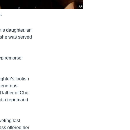
4.
his daughter, an
y she was served
ep remorse,
ghter's foolish
 generous
 father of Cho
d a reprimand.
eling last
lass offered her