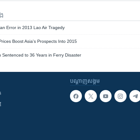
ទង
an Error in 2013 Lao Air Tragedy
Prices Boost Asia's Prospects Into 2015
 Sentenced to 36 Years in Ferry Disaster
បណ្តាញ​សង្គម
ក
ី