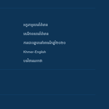
អក្ខរកម្មសារព័ត៌មាន
សេរីភាពសារព័ត៌មាន
ការបោះឆ្នោតនៅអាមេរិកឆ្នាំ២០២០
Khmer-English
បទវិចារណកថា