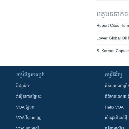
អត្ថបទ​ទាក់
Report Cites Hum
Lower Global Oil 
S. Korean Captain
កម្មវិធី​ទូរទស្សន៍
កម្មវិធី​វិទ្យុ
វីដេអូ​ខ្មែរ
ព័ត៌មាន​ពេល​ព្រឹ
វ៉ាស៊ីនតោន​ថ្ងៃ​នេះ
ព័ត៌មាន​​ពេល​រាត្រ
VOA ថ្ងៃនេះ
Hello VOA
VOA ​វិទ្យាសាស្ត្រ
សំឡេង​ជំនាន់​ថ្មី
VOA 60 អាស៊ី
វេទិកា​អាស៊ាន