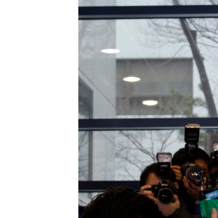
រចនា
សម្ព័ន្ធ​
រំលង​
និង​
ចូល​
ទៅ​
កាន់​
ទំព័រ​
ស្វែង​
រក