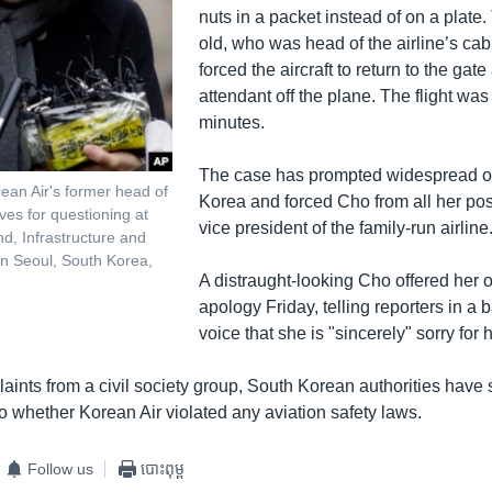
nuts in a packet instead of on a plate
old, who was head of the airline’s cab
forced the aircraft to return to the gat
attendant off the plane. The flight wa
minutes.
The case has prompted widespread o
ean Air's former head of
Korea and forced Cho from all her pos
ives for questioning at
vice president of the family-run airline
nd, Infrastructure and
 in Seoul, South Korea,
A distraught-looking Cho offered her
apology Friday, telling reporters in a 
voice that she is "sincerely" sorry for 
ints from a civil society group, South Korean authorities have 
to whether Korean Air violated any aviation safety laws.
Follow us
បោះពុម្ព