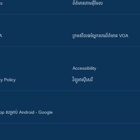
ts
ព័ត៌មាន​តាម​អ៊ីមែល
OA
ក្រម​​​សីលធម៌​​​អ្នក​​​សារព័ត៌មាន VOA
Accessibility
y Policy
វិទ្យុ​អាស៊ី​សេរី
 App សម្រាប់ Android - Google