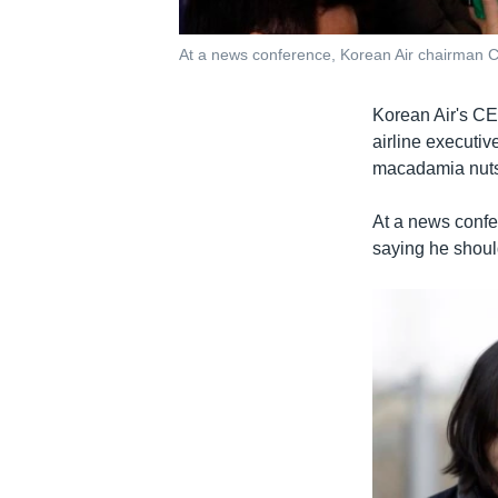
At a news conference, Korean Air chairman Ch
Korean Air's CEO
airline executi
macadamia nut
At a news confe
saying he should