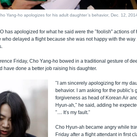
o Yang-ho apologizes for his adult daughter’s behavior, Dec. 12, 201
 has apologized for what he said were the "foolish” actions of 
ve who delayed a flight because she was not happy with the wa
s.
rence Friday, Cho Yang-ho bowed in a traditional gesture of de
 have done a better job raising his daughter.
"I am sincerely apologizing for my dau
behavior. I am asking for the public's
forgiveness as head of Korean Air and
Hyun-ah," he said, adding he expecte
"… It's my fault."
Cho Hyun-ah became angry while trav
Friday after a flight attendant in first c