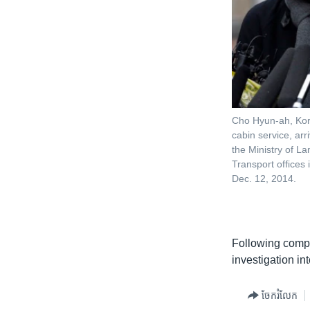
Cho Hyun-ah, Kor
cabin service, arr
the Ministry of La
Transport offices
Dec. 12, 2014.
Following compla
investigation in
ចែករំលែក