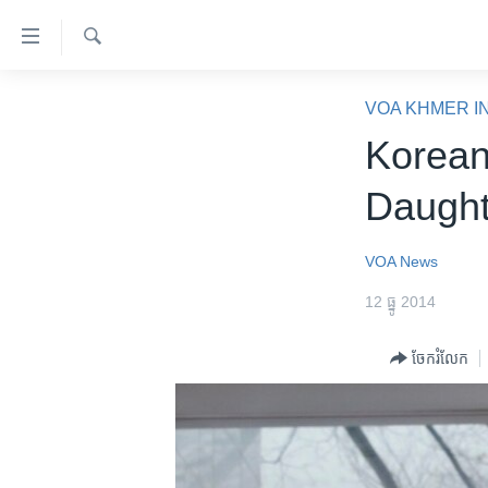
ភ្ជាប់​
ទៅ​
គេហទំព័រ​
ស្វែង​
កម្ពុជា
រក
VOA KHMER I
ទាក់ទង
អន្តរជាតិ
Korean
រំលង​
និង​
អាមេរិក
Daught
ចូល​
ចិន
ទៅ​​
ទំព័រ​
ហេឡូវីអូអេ
VOA News
ព័ត៌មាន​​
កម្ពុជាច្នៃប្រតិដ្ឋ
12 ធ្នូ 2014
តែ​
ម្តង
ព្រឹត្តិការណ៍ព័ត៌មាន
ចែករំលែក
រំលង​
ទូរទស្សន៍ / វីដេអូ​
និង​
ចូល​
វិទ្យុ / ផតខាសថ៍
ទៅ​
កម្មវិធីទាំងអស់
ទំព័រ​