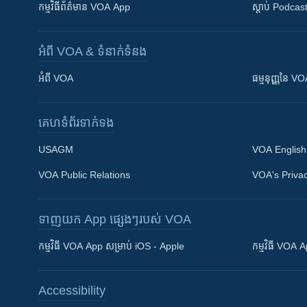
កម្មវិធី​ព័ត៌មាន VOA App
ស្តាប់ Podcas
អំពី​ VOA & ទំនាក់ទំនង
អំពី​ VOA
ធម្មនុញ្ញ​នៃ V
គេហទំព័រ​​ទាក់ទង
USAGM
VOA English
VOA Public Relations
VOA's Privac
ទាញយក​ App ផ្សេងៗ​របស់​ VOA
Khmer English
កម្មវិធី​ VOA App សម្រាប់ iOS - Apple
កម្មវិធី​ VOA
បណ្តាញ​សង្គម
Accessibility