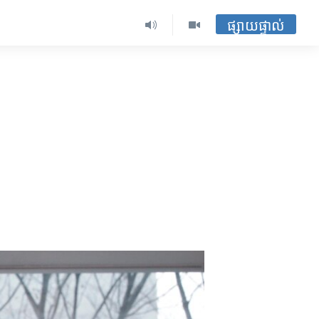
ផ្សាយផ្ទាល់