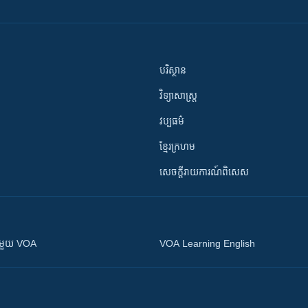
បរិស្ថាន
វិទ្យាសាស្រ្ត
វប្បធម៌
ខ្មែរក្រហម
សេចក្តីរាយការណ៍ពិសេស
ស​​ជាមួយ VOA
VOA Learning English