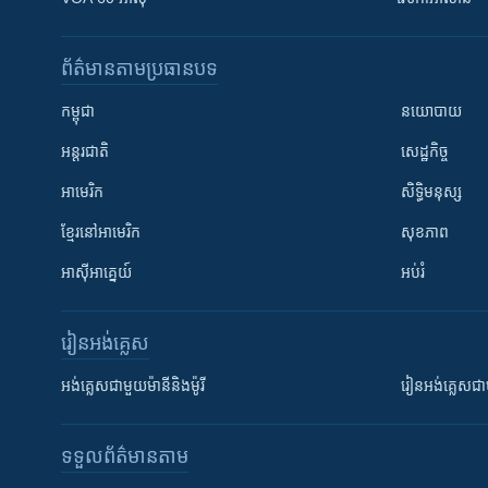
ព័ត៌មាន​តាមប្រធានបទ​
កម្ពុជា
នយោបាយ
អន្តរជាតិ
សេដ្ឋកិច្ច
អាមេរិក
សិទ្ធិមនុស្ស
ខ្មែរ​នៅអាមេរិក
សុខភាព
អាស៊ីអាគ្នេយ៍
អប់រំ
រៀន​​អង់គ្លេស
អង់គ្លេស​ជាមួយ​ម៉ានី​និង​ម៉ូរី
រៀន​​​​​​អង់គ្លេ
ទទួល​ព័ត៌មាន​តាម