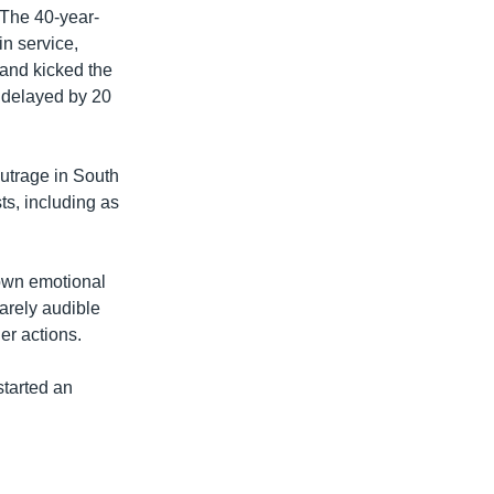
. The 40-year-
in service,
e and kicked the
s delayed by 20
utrage in South
ts, including as
.
 own emotional
barely audible
her actions.
started an