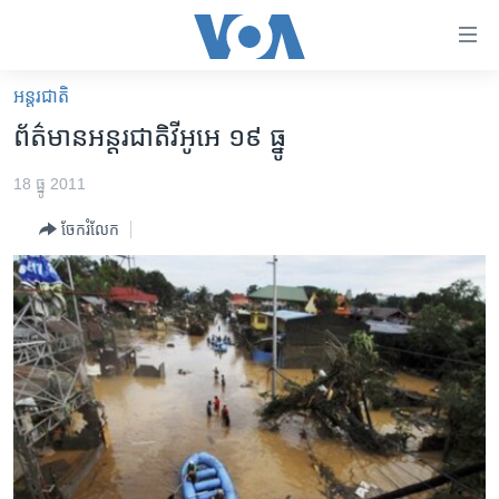
ភ្ជាប់​
ទៅ​
គេហទំព័រ​
អន្តរជាតិ
កម្ពុជា
ទាក់ទង
ព័ត៌មាន​អន្តរជាតិ​វីអូអេ​ ១៩ ធ្នូ
រំលង​
អន្តរជាតិ
និង​
18 ធ្នូ 2011
អាមេរិក
ចូល​
ចែករំលែក
ទៅ​​
ចិន
ទំព័រ​
ហេឡូវីអូអេ
ព័ត៌មាន​​
តែ​
កម្ពុជាច្នៃប្រតិដ្ឋ
ម្តង
ព្រឹត្តិការណ៍ព័ត៌មាន
រំលង​
និង​
ទូរទស្សន៍ / វីដេអូ​
ចូល​
វិទ្យុ / ផតខាសថ៍
ទៅ​
ទំព័រ​
កម្មវិធីទាំងអស់