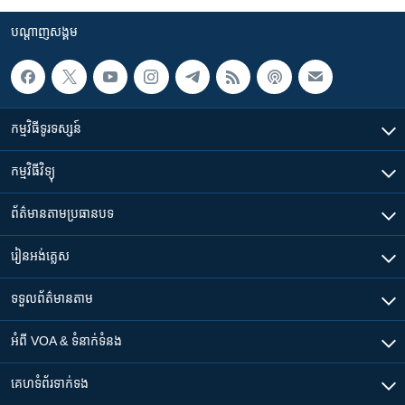
បណ្តាញ​សង្គម
កម្មវិធី​ទូរទស្សន៍
កម្មវិធី​វិទ្យុ
ព័ត៌មាន​តាមប្រធានបទ​
រៀន​​អង់គ្លេស
ទទួល​ព័ត៌មាន​តាម
អំពី​ VOA & ទំនាក់ទំនង
គេហទំព័រ​​ទាក់ទង