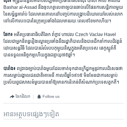
ស៊ីរី៖
មន្ត្រី​ជាន់​ខ្ពស់​អារ៉ាប់​សង្ឃឹម​ថា​ប្រធានាធិបតី​ស៊ីរី​ បាសា អាល់ អាសាដ
Bashar al-Assad នឹង​ចុះ​ហត្ថលេខា​ឲ្យ​បាន​ឆាប់​លើ​ផែនការ​សន្តិភាព​មួយ​
នៃ​សម្ព័ន្ធ​អារ៉ាប់ ​ដែល​មាន​គោលដៅ​បញ្ចប់​ការ​បង្ក្រាប​ដ៏​ឃោរឃៅ​របស់​លោក​
ទៅ​លើ​ការ​បះបោរ​នៃ​ក្រុម​ប្រឆាំង​ដែល​មាន​រយៈពេល​៩​ខែ​មក​ហើយ។
ឆែក៖
អតីត​ប្រធានាធិបតីឆែក វ៉ាក្លាវ ហាវេល Czech Vaclav Havel
ដែល​ជា​អ្នក​និពន្ធ​រឿង​ល្ខោន​ប្រឆាំង​នឹង​រដ្ឋាភិបាល​និង​បាន​ដឹកនាំ​ការ​បដិវត្តន៍​
ដោយ​សន្តវិធី​ ដែល​បានរំលំ​របប​កុម្មុយនិស្ត​ក្នុង​អតី​តប្រទេស​ ឆេកូស្លូវ៉ាគី
បាន​ទទួល​អនិច្ច​កម្ម​ហើយ​ក្នុង​ជន្មាយុ​៧៥​ឆ្នាំ។​
បារាំង៖
ពង្រាងច្បាប់​បារាំង​មួយ​ដែល​ចាត់​ទុកជា​ឧក្រិដ្ឋកម្មនូវការ​បដិសេធ​ថា​
ការ​សម្លាប់​រង្គាល​ជន​ជាតិ​អាមេនី កាល​ពី​ឆ្នាំ​១៩១៥ ​មិន​មែន​ជា​ការ​សម្លាប់​
ប្រល័យ​ពួជសាសន៍​មួយ​បាន​នាំ​ឱ្យ​មាន​ការ​រិះគន់​ពី​សំណាក់​ប្រទេស​តួកគី។​
ចែករំលែក
Follow us
អានអត្ថបទផ្សេងៗទៀត