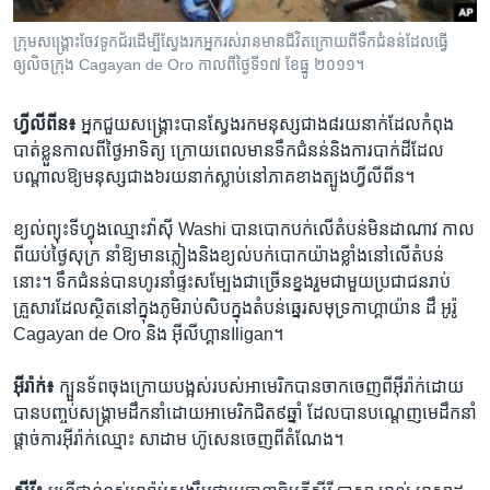
រចនា
សម្ព័ន្ធ​
Khmer English
ក្រុមសង្រ្គោះ​ចែវទូកជ័រ​ដើម្បីស្វែងរក​អ្នករស់រាន​មានជីវិត​ក្រោយពី​ទឹកជំនន់ដែល​ធ្វើ
រំលង​
ឲ្យលិច​ក្រុង Cagayan de Oro កាល​ពីថ្ងៃទី១៧ ខែធ្នូ ២០១១។
និង​
បណ្តាញ​សង្គម
ចូល​
ហ្វីលីពីន៖
​អ្នក​ជួយ​សង្គ្រោះ​បាន​ស្វែង​រក​មនុស្ស​ជាង​៨​រយ​នាក់​ដែល​កំពុង​
ទៅ​
បាត់​ខ្លួន​កាល​ពី​ថ្ងៃ​អាទិត្យ ក្រោយ​ពេល​មាន​ទឹក​ជំនន់និង​ការ​បាក់​ដី​ដែល
កាន់​
បណ្តាល​ឱ្យ​មនុស្ស​ជាង​៦​រយ​នាក់​ស្លាប់​នៅភាគខាង​ត្បូង​ហ្វីលីពីន។
ទំព័រ​
ភាសា
ស្វែង​
ខ្យល់​ព្យុះ​ទីហ្វុង​ឈ្មោះ​វ៉ាស៊ី Washi បាន​បោក​បក់​លើតំបន់​មិនដាណាវ ​កាល​
រក
ពី​យប់​ថ្ងៃ​សុក្រ ​នាំ​ឱ្យ​មាន​ភ្លៀង​និង​ខ្យល់​បក់បោក​យ៉ាង​ខ្លាំង​នៅ​លើ​តំបន់​
នោះ។ ​ទឹក​ជំនន់​បាន​ហូរ​នាំ​ផ្ទះ​សម្បែង​ជា​ច្រើន​ខ្នង​រួម​ជា​មួយ​ប្រជាជន​រាប់​
គ្រួសារ​ដែល​ស្ថិត​នៅ​ក្នុង​ភូមិ​រាប់​សិប​ក្នុង​តំបន់ឆ្នេរ​សមុទ្រ​កាហ្គាយ៉ាន ដឹ អូរ៉ូ
Cagayan de Oro និង អ៊ីលីហ្គាន​Iligan។
អ៊ីរ៉ាក់៖
ក្បួន​ទ័ព​ចុង​ក្រោយ​បង្អស់របស់អាមេរិកបាន​ចាក​ចេញ​ពីអ៊ីរ៉ាក់​ដោយ​
បាន​បញ្ចប់​សង្គ្រាម​ដឹកនាំ​ដោយអាមេរិកជិត​៩​ឆ្នាំ​ ដែល​បាន​បណ្តេញ​មេដឹកនាំ​
ផ្តាច់ការ​អ៊ីរ៉ាក់​ឈ្មោះ​ សាដាម ហ៊ូសេន​ចេញ​ពី​តំណែង។​