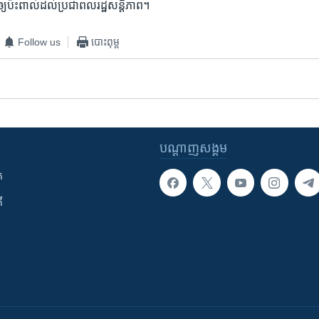
ឲ្យ​ប៉ះពាល់ដល់​ប្រជាពល​រដ្ឋ​សន្តិភាព។
Follow us
បោះពុម្ព
បណ្តាញ​សង្គម
ក
ី