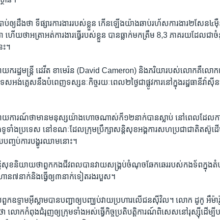
រាប់​ឲ្យ​ដឹង​ថា​ ទីផ្សារ​ការងារ​របស់​ខ្លួន​ កើន​ឡើង​យ៉ាង​ឆាប់​រហ័សការ​ងារ​២​សែន​៤ម៉ឺ
ា ហើយ​ថាអត្រា​អត់​ការងារ​ធ្វើ​របស់​ខ្លួន​ បាន​ធ្លាក់​មក​ត្រឹម​ 8,3 ​ភាគ​រយ​ដែល​ជាចំន
នេះ។
ាយករដ្ឋ​មន្រ្តី​ ដេវីត ខាមេរ៉ន (David Cameron) និង​ភរិយា​របស់​លោក​គឺ​លោក​
អង់គ្លេសនឹង​បំពេញ​ទស្សនៈ​កិច្ច​រយៈពេល២​ថ្ងៃ​ជា​ផ្លូវ​ការនៅ​ក្នុង​រដ្ឋ​ធានី​វ៉ាស៊ីន​ត
រាយការណ៍​ថា​មាន​មនុស្ស​យ៉ាង​ហោច​ណាស់​ក៏​១២​នាក់​បាន​ស្លាប់​ ​នៅ​ពេល​ដែលការ​ប្
ឡើងទូទាំង​ប្រទេស​ ​នៅ​ខណៈដែលក្រុម​ប្រឹក្សា​សន្តិសុខ​អង្គការ​សហប្រជាជាតិតស៊ូ​ដើម្បី​
ួយបញ្ចប់​ការ​បង្ហូរ​ឈាម​នោះ។
សន្តិសុខ​និយាយ​ថា​ពួក​កងជីវពល​បាន​វាយ​សង្គ្រប់ចំណុច​ឆែក​ឆេរ​របស់​កងទ័ពក្នុង​តំ
ហាន​៧​នាក់និង​ធ្វើ​ឲ្យ​៣​នាក់​ទៀត​រង​របួស។
ពួក​ឧទ្ទាម​អ៊ីស្លាម​បាន​បញ្ជា​ឲ្យ​បញ្ឈប់​វាយ​ប្រហារ​លើជន​ស៊ី​វិល។ លោក​ ដូកូ អឺម៉ា
ក​កំពុង​ជំរុញឲ្យ​ក្រុម​ទាំង​អស់​ធ្វើ​កិច្ច​ប្រតិបត្តិការណ៍​ពិសេសនៅរុស្ស៊ីដើម្បី​ប