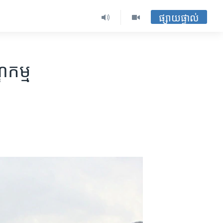
ផ្សាយផ្ទាល់
ឌកម្ម​