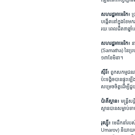
សហរដ្ឋអាមេរិក
៖ ប្
បង្កើតនៅ​ក្នុង​ខែ​មករ
រយៈពេលជិត​៣​ឆ្នាំ​
សហរដ្ឋអាមេរិក
៖ ន
(Samatha) នៃ​ប្រទេស​
១៣ខែ​មិនា។
ស៊ីរី
៖ ពួក​សកម្ម​ជន​
ប៉ះទង្គិច​បាន​ផ្ទុះ​
សម្រេច​ចិត្តដើម្បី​ជ
ប៉ាគីស្ថាន
៖ មន្រ្តី​
ស្ថាន​បាន​សម្លាប់​ទា
រុស្ស៊ី
៖ មេដឹកនាំរបស់​
Umarov) ​និយាយ​ថា លោ