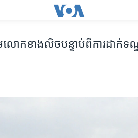
គំរាម​លោក​ខាងលិច​បន្ទាប់ពីការ​ដាក់​ទណ្