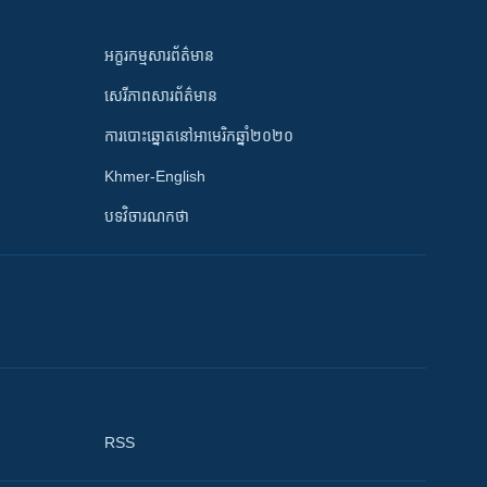
អក្ខរកម្មសារព័ត៌មាន
សេរីភាពសារព័ត៌មាន
ការបោះឆ្នោតនៅអាមេរិកឆ្នាំ២០២០
Khmer-English
បទវិចារណកថា
RSS