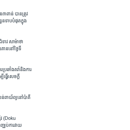
ន​៣ពាន់​ បាន​ត្រូវ
ួនទាប​បំផុត​ក្នុង​
ជំទាវ​ សាម៉ាថា
ោន​នៅ​ថ្ងៃ​ទី​
រឆាំង​តវ៉ា​និង​ការ​
ធ្វើ​សេចក្តី​
បន់​ពាយ័ព្យនៅ​ប៉ាគី
រ៉ូវ (Doku
ញ្ឈប់​ការ​វាយ​