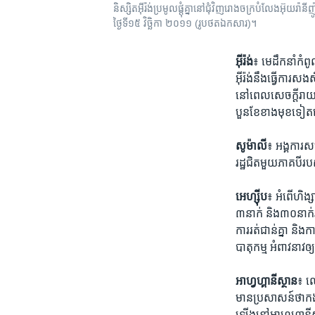
និស្សិត​អ៊ីរ៉ង់​ប្រមូលផ្តុំ​គ្នា​នៅជុំវិញរោងចក្រ​បំលែង​អ៊ុយរ៉
ថ្ងៃទី១៥ វិច្ឆិកា ២០១១ (រូបថតឯកសារ)។
អ៊ីរ៉ង់
៖ មេដឹកនាំ​កំព
អ៊ីរ៉ង់នឹង​ធ្វើ​ការ
នៅ​ពេល​សេចក្តី​រាយ​
បួន​ខែ​ខាង​មុខ​ទៀត
សូម៉ាលី
៖ អង្គការ​ស
រដ្ឋ​ជិត​មួយ​ភាគ​បី
អេហ្ស៊ីប
៖ អំពើ​ហិង
៣​នាក់​ និង​៣០​នាក់
ការរត់​ជាន់​គ្នា និង​
បាតុកម្ម អំពាវនាវឲ្
អាហ្វ​ហ្គា​នីស្ថាន
៖ ល
មាន​ប្រសាសន៍​ថាកង​ទ
ឡើងនៅអាហ្វ​ហ្គា​នី