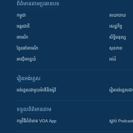
ព័ត៌មាន​តាមប្រធានបទ​
កម្ពុជា
នយោបាយ
អន្តរជាតិ
សេដ្ឋកិច្ច
អាមេរិក
សិទ្ធិមនុស្ស
ខ្មែរ​នៅអាមេរិក
សុខភាព
អាស៊ីអាគ្នេយ៍
អប់រំ
រៀន​​អង់គ្លេស
អង់គ្លេស​ជាមួយ​ម៉ានី​និង​ម៉ូរី
រៀន​​​​​​អង់គ្លេ
ទទួល​ព័ត៌មាន​តាម
កម្មវិធី​ព័ត៌មាន VOA App
ស្តាប់ Podcas