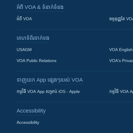
អំពី​ VOA & ទំនាក់ទំនង
អំពី​ VOA
ធម្មនុញ្ញ​នៃ V
គេហទំព័រ​​ទាក់ទង
USAGM
VOA English
VOA Public Relations
VOA's Privac
ទាញយក​ App ផ្សេងៗ​របស់​ VOA
Khmer English
កម្មវិធី​ VOA App សម្រាប់ iOS - Apple
កម្មវិធី​ VOA
បណ្តាញ​សង្គម
Accessibility
Accessibility
ភាសា