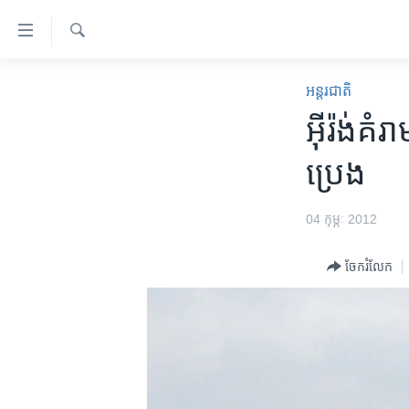
ភ្ជាប់​
ទៅ​
គេហទំព័រ​
ស្វែង​
កម្ពុជា
រក
អន្តរជាតិ
ទាក់ទង
អន្តរជាតិ
អ៊ីរ៉ង់​​
រំលង​
និង​
អាមេរិក
ប្រេង
ចូល​
ចិន
ទៅ​​
ទំព័រ​
ហេឡូវីអូអេ
04 កុម្ភៈ 2012
ព័ត៌មាន​​
កម្ពុជាច្នៃប្រតិដ្ឋ
តែ​
ចែករំលែក
ម្តង
ព្រឹត្តិការណ៍ព័ត៌មាន
រំលង​
ទូរទស្សន៍ / វីដេអូ​
និង​
ចូល​
វិទ្យុ / ផតខាសថ៍
ទៅ​
កម្មវិធីទាំងអស់
ទំព័រ​