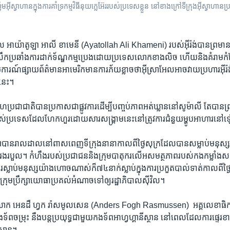
ានីញ៉ូម​អ៊ីស្វាហាន​ក្នុងការ​គាំទ្រ​កម្មវិធី​នុយក្លេអ៊ែរ​របស់​ប្រទេស​ខ្លួន នៅខាងក្រៅ​ទីក្រុង​អ៊ីស្
ូល​ អាយ៉ាតូឡា អាលី ខាមេនី (Ayatollah Ali Khameni) របស់​អ៊ីរ៉ង់​បាន​ព្រមាន​កា
​សងសឹកប្រឆាំង​ការ​ដាក់​ទ័ណ្ឌកម្ម​ប្រេង​ដោយ​ប្រទេស​លោក​ខាង​លិច ​ហើយ​និង​គំរាម​ក
ការណ៍​ផ្សាយ​ព័ត៌មាន​អាមេរិក​មាន​ការ​ភ័យ​ខ្លាច​ថាអ៊ីស្រាអែលអាច​វាយ​ប្រហារអ៊ីរ៉ង
​នេះ។
ហប្រជាជាតិ​បាន​ប្រកាស​ជាផ្លូវការដើម្បី​បញ្ចប់ភាព​អត់​ឃ្លាន​នៅសូម៉ាលី​ តែ​បាន​ព
របស់​ប្រទេស​ដែល​ហែក​ហួរ​ដោយ​សារ​សង្គ្រាម​នេះ​នៅ​ត្រូវ​ការ​ជំនួយ​ម្ហូប​អាហារ​ន
្សាបាន​រាលដាល​នៅ​ពាសពេញទី​ក្រុង​នានា​កាល​ពី​ថ្ងៃ​សុក្រដែល​បានសម្លាប់​មន
​រងរបួល។ ​កំហឹង​របស់​ប្រជាជន​និង​ក្រុម​បាតុករ​លើ​អសមត្ថភាព​របស់​កង​កម្លាំង​សន្តិ
ការស្លាប់​មនុស្ស​យ៉ាង​ហោច​ណាស់ក៏​៧៤​នាក់ស្លាប់ក្នុង​ការ​ប្រកួត​បាល់​ទាត់កាល​ពី​ថ្ងៃ​
យ​ក្រុមប្រឹក្សា​យោធាប្រគល់​អំណាចទៅ​ឲ្យ​រដ្ឋាភិបាល​ស៊ីវិល។
ោក អេនដឺ ហ្វក រ៉ាសមូលសេន (Anders Fogh Rasmussen) ​ ​អគ្គលេខាធិការ ​អង
័ព​ចម្រុះ នឹង​បន្តប្រយុទ្ធជាមួយ​កង​ទ័ពអាហ្វ​ហ្គា​នីស្ថាន ​នៅ​ពេល​ដែលការ​ផ្ទេរ​
ស្ថាន។