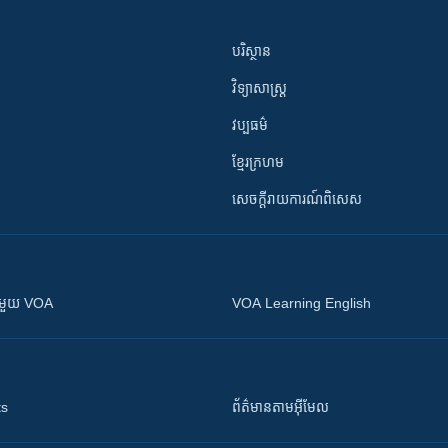
បរិស្ថាន
វិទ្យាសាស្រ្ត
វប្បធម៌
ខ្មែរក្រហម
សេចក្តីរាយការណ៍ពិសេស
ស​​ជាមួយ VOA
VOA Learning English
ts
ព័ត៌មាន​តាម​អ៊ីមែល