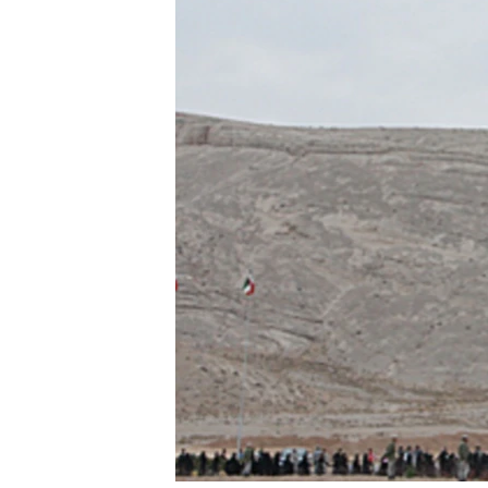
រចនា
សម្ព័ន្ធ​
រំលង​
និង​
ចូល​
ទៅ​
កាន់​
ទំព័រ​
ស្វែង​
រក