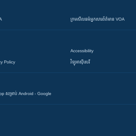
OA
ក្រម​​​សីលធម៌​​​អ្នក​​​សារព័ត៌មាន VOA
Accessibility
y Policy
វិទ្យុ​អាស៊ី​សេរី
 App សម្រាប់ Android - Google