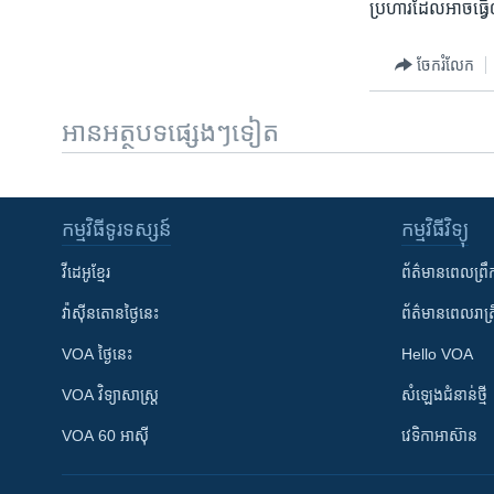
ប្រហារដែល​អាច​ធ្វើ​
ចែករំលែក
អានអត្ថបទផ្សេងៗទៀត
កម្មវិធី​ទូរទស្សន៍
កម្មវិធី​វិទ្យុ
វីដេអូ​ខ្មែរ
ព័ត៌មាន​ពេល​ព្រឹ
វ៉ាស៊ីនតោន​ថ្ងៃ​នេះ
ព័ត៌មាន​​ពេល​រាត្រ
VOA ថ្ងៃនេះ
Hello VOA
VOA ​វិទ្យាសាស្ត្រ
សំឡេង​ជំនាន់​ថ្មី
VOA 60 អាស៊ី
វេទិកា​អាស៊ាន