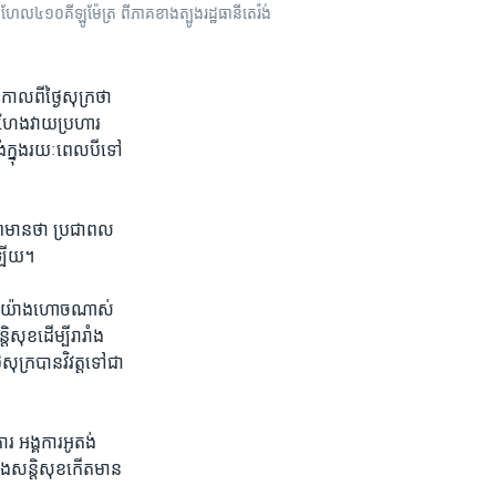
វាហានប្រហែល៤១០គីឡូម៉ែត្រ ពីភាគខាងត្បូង​រដ្ឋធានីតេរ៉ង់
ល​ពី​ថ្ងៃ​សុក្រ​ថា
ំហែង​វាយ​ប្រហារ​
់​ក្នុង​រយៈពេល​បីទៅ​
្រមាន​ថា​ ប្រជាពល​
ៅ​ឡើយ។
ុស្សយ៉ាង​ហោចណាស់​
សុខដើម្បី​រារាំង​
សុក្របាន​វិវត្ត​ទៅ​ជា​
្គការ​អូតង់​ ​
ខាង​សន្តិសុខ​កើតមាន​