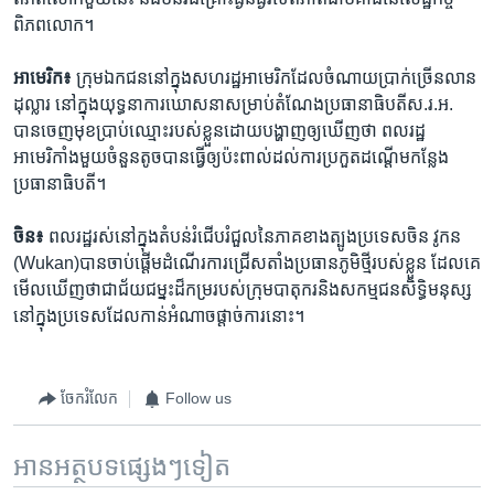
ពិភពលោក។
អាមេរិក៖
ក្រុម​ឯកជន​នៅ​ក្នុង​សហរដ្ឋ​អាមេរិក​ដែល​ចំណាយ​ប្រាក់​ច្រើន​លាន​
ដុល្លារ​ នៅ​ក្នុង​យុទ្ធនាការ​ឃោសនា​សម្រាប់​តំណែង​ប្រធានាធិបតី​ស.រ.អ. ​
បាន​ចេញមុខ​ប្រាប់​ឈ្មោះ​របស់​ខ្លួន​ដោយ​បង្ហាញ​ឲ្យ​ឃើញ​ថា​ ពលរដ្ឋ​
អាមេរិកាំង​មួយ​ចំនួន​តូច​បាន​ធ្វើ​ឲ្យ​ប៉ះពាល់​ដល់​ការ​ប្រកួត​ដណ្ដើម​កន្លែង​
ប្រធានាធិបតី។
ចិន៖
ពលរដ្ឋ​រស់នៅ​ក្នុង​តំបន់​រំជើបរំជួល​នៃ​ភាគ​ខាងត្បូង​ប្រទេសចិន​ វូកន
(Wukan)​បាន​ចាប់ផ្ដើម​ដំណើរការ​ជ្រើសតាំង​ប្រធាន​ភូមិ​ថ្មី​របស់​ខ្លួន​ ដែល​គេ​
មើល​ឃើញ​ថា​ជា​ជ័យជម្នះ​ដ៏​កម្រ​របស់​ក្រុម​បាតុករនិង​សកម្មជន​សិទ្ធិ​មនុស្ស ​
នៅ​ក្នុង​ប្រទេស​ដែល​កាន់​អំណាច​ផ្ដាច់ការ​នោះ។
ចែករំលែក
Follow us
អានអត្ថបទផ្សេងៗទៀត