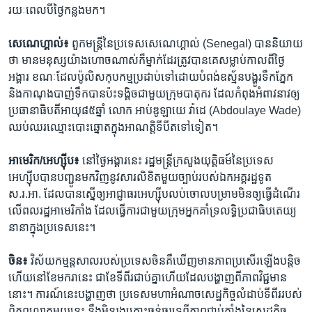
រយៈ​ពេល​បី​ថ្ងៃ​កន្លង​មក។
សេណេហ្គាល់៖
ពួក​មន្ដ្រី​នៃ​ប្រទេស​សេណេហ្គាល់ (Senegal) បាន​និយាយ​
ថា​ មាន​មនុស្ស​យ៉ាង​ហោច​ណាស់​ក៏​ម្នាក់​ដែរ​ត្រូវ​បាន​គេ​សម្លាប់​កាល​ពី​ថ្ងៃ​
អង្គារ​ ខណៈ​ដែល​ប៉ូលិស​កុបកម្ម​ប្រដាប់​ទៅ​ដោយ​បំពង់​ឧស្ម័ន​បង្ហូរ​ទឹកភ្នែក​
និង​កាណុង​បាញ់ទឹក​បាន​ប៉ះ​ទង្គិច​ជាមួយ​ក្រុម​បាតុករ​ ដែល​កំពុង​អំពាវនាវ​ឲ្យ​
ប្រធានាធិបតី​អាយុ​៨៥​ឆ្នាំ លោក អាប់ឌូឡាយេ វ៉ាដេ (Abdoulaye Wade)
ឈប់​ឈរ​ឈ្មោះ​បោះឆ្នោត​ក្នុង​អាណត្ដិ​ទី​បី​ត​ទៅ​ទៀត។
អាមេរិក/អេហ្ស៊ីប៖
នៅ​ថ្ងៃ​អង្គារ​នេះ រដ្ឋមន្ដ្រី​ក្រសួង​យុត្ដិធម៍​នៃ​ប្រទេស​
អេហ្ស៊ីប​បាន​បញ្ជូន​មក​វិញ​នូវ​សារលិខិត​មួយ​ច្បាប់​របស់​ឯកអគ្គរដ្ឋទូត​
ស.រ.អា. ​ដែល​បាន​ស្នើ​ឲ្យ​អាជ្ញាធរ​អេហ្ស៊ីប​លប់​ចោល​បម្រាម​មិន​ឲ្យ​ធ្វើ​ដំណើរ​
លើ​ពលរដ្ឋ​អាមេរិកាំង ដែល​ធ្វើ​ការ​ជាមួយ​ក្រុម​អ្នក​គាំទ្រ​លទ្ធិ​ប្រជាធិបតេយ្យ​
នានា​ក្នុង​ប្រទេស​នេះ។
ចិន៖
វិស័យ​កម្មន្តសាល​របស់​ប្រទេស​ចិន​គឺ​ឃើញ​មាន​ភាព​ប្រសើរ​ឡើង​បន្តិច​
ហើយ​នៅ​ខែ​មករា​នេះ ជា​ខែ​ទី​ពីរ​ជាប់​គ្នា​ហើយ​ដែល​បង្ហាញ​ពី​ភាព​វិជ្ជមាន​
នោះ។ ការណ៍​នេះបង្ហាញ​ថា ​ប្រទេស​មហា​អំណាច​សេដ្ឋកិច្ច​លំដាប់​ទី​ពីរ​របស់​
ពិភពលោក​មួយ​នេះ នឹង​មិន​រងគ្រោះ​ធ្ងន់ធ្ងរ​ទេ​ពី​ភាព​ជាប់​គាំង​នៃ​សេដ្ឋកិច្ច​