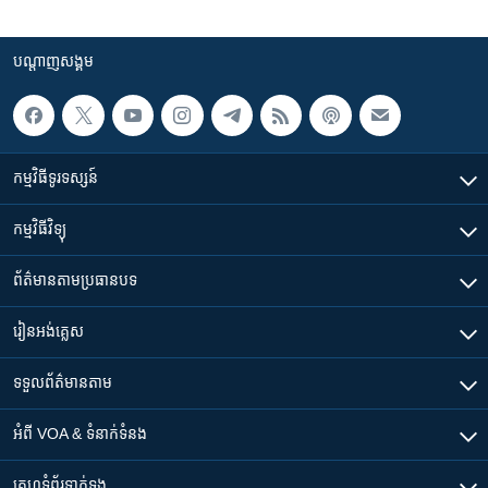
បណ្តាញ​សង្គម
កម្មវិធី​ទូរទស្សន៍
កម្មវិធី​វិទ្យុ
ព័ត៌មាន​តាមប្រធានបទ​
រៀន​​អង់គ្លេស
ទទួល​ព័ត៌មាន​តាម
អំពី​ VOA & ទំនាក់ទំនង
គេហទំព័រ​​ទាក់ទង