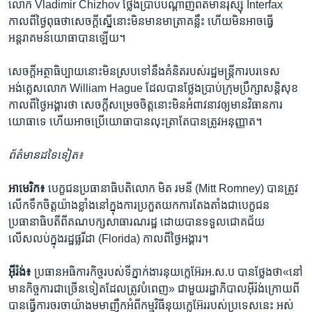
លោក​ Vladimir Chizhov ថ្លែង​ប្រាប់​បណ្ដាញ​ព័ត៌មាន​រុស្ស៊ី Interfax
កាល​ពី​ថ្ងៃ​ពុធថា​សេចក្ដី​ស្នើ​នោះ​មិនមាន​មាត្រា​គន្លឹះ​ ហើយ​មិន​អាច​ធ្វើ​
អន្ដរាគមន៍​យោធា​បាន​ឡើយ។
សេចក្ដី​អត្ថាធិប្បាយ​នោះ​មិន​ស្រប​ទៅ​នឹង​គំនិត​របស់​រដ្ឋមន្ដ្រី​ការបរទេស​
អង់គ្លេសលោក William Hague ដែល​បាន​ថ្លែង​ប្រាប់​ក្រុមប្រឹក្សា​សន្ដិសុខ​
កាល​ពី​ថ្ងៃ​អង្គារ​ថា​ សេចក្ដី​សម្រេច​ចិត្ដ​នោះ​មិន​អំពាវនាវ​ឲ្យ​មាន​វិធានការ​
យោធា​ទេ​ ហើយ​អាច​ប្រើ​យោធា​បាន​លុះត្រា​តែ​បាន​ត្រូវ​អនុញ្ញាត។
ព័ត៌មាន​ដទៃ​ទៀត៖
អាមេរិក៖
បេក្ខជន​ប្រធានាធិបតិ​លោក​ មិត​ រមនី​ (Mitt Romney) បាន​ត្រូវ​
លើក​ទឹក​ចិត្ដ​យ៉ាង​ខ្លាំង​នៅ​ក្នុង​ការ​ប្រកួត​យក​ការ​តែងតាំង​ជា​បេក្ខជន​
ប្រធានាធិបតី​ពី​គណបក្ស​សាធារណរដ្ឋ ​ដោយ​បាន​ទទួល​ជោគជ័យ​
លើសលប់​ក្នុង​រដ្ឋ​ផ្លរីដា (Florida)​ កាល​ពី​ថ្ងៃ​អង្គារ។
អ៊ីរ៉ង់៖
ប្រធាន​អធិការកិច្ច​របស់​ទីភ្នាក់ងារ​នុយក្លេអ៊ែរ​អ.ស.ប​ បាន​ថ្លែង​ថា​«នៅ​
មានកិច្ចការ​ជា​ច្រើន​ទៀត​ដែល​ត្រូវ​បំពេញ» ជាមួយ​រដ្ឋាភិបាល​អ៊ីរ៉ង់​ក្រោយ​ពី​
បាន​ធ្វើការ​ចរចា​យ៉ាង​មមាញឹក​អំពី​កម្មវិធី​នុយក្លេអ៊ែរ​របស់​ប្រទេស​នេះ​ អស់​