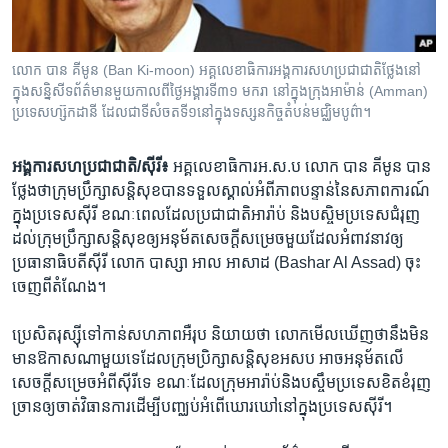
រចនា
សម្ព័ន្ធ​
Khmer English
រំលង​
លោក បាន គីមូន (Ban Ki-moon) អគ្គលេខាធិការ​​អង្គការ​សហប្រជាជាតិ​ថ្លែង​នៅ​
និង​
បណ្តាញ​សង្គម
ក្នុង​សន្និសីទ​ព័ត៌មាន​មួយ​​កាល​ពី​ថ្ងៃ​អង្គារ​ទី​៣១​ មករា នៅ​ក្នុង​ក្រុង​អាម៉ាន់ (Amman)
ចូល​
ប្រទេស​ហ្ស៊កដានី ដែល​ជា​ទី​សំចត​ទី​១​​នៅ​ក្នុង​ទស្សនកិច្ច​តំបន់​មជ្ឈិម​បូព៌ា។
ទៅ​
កាន់​
អង្គការ​សហប្រជាជាតិ/ស៊ីរី៖
អគ្គលេខាធិការ​អ.ស.ប លោក បាន គីមូន បាន​
ទំព័រ​
ភាសា
ថ្លែង​ថា​ក្រុម​ប្រឹក្សា​សន្ដិសុខ​បាន​ទទួល​ស្គាល់​អំពី​ភាព​បន្ទាន់​នៃ​សភាពការណ៍​
ស្វែង​
ក្នុង​ប្រទេស​ស៊ីរី ខណៈ​ពេល​ដែល​ប្រជាជាតិ​អារ៉ាប់​ និង​បស្ចិម​ប្រទេស​ជំរុញ​
រក
ដល់​ក្រុមប្រឹក្សា​សន្តិសុខ​ឲ្យ​អនុម័ត​សេចក្ដី​សម្រេច​មួយ​ដែល​អំពាវនាវ​ឲ្យ​
ប្រធានាធិបតី​ស៊ីរី លោក បាស្សា អាល អាសាដ (Bashar Al Assad) ចុះ​
ចេញ​ពី​តំណែង។
ប្រេសិត​រុស្ស៊ី​ទៅ​កាន់​សហភាព​អឺរុប​ និយាយ​ថា​ លោក​មើល​ឃើញ​ថា​នឹងមិន​
មាន​ឱកាស​ណា​មួយ​ទេ​ដែល​ក្រុម​ប្រិក្សា​សន្ដិសុខ​អសប​ អាច​អនុម័ត​លើ
សេចក្ដី​សម្រេច​អំពី​ស៊ីរី​ទេ​ ខណៈ​ដែល​ក្រុម​អារ៉ាប់​និង​បស្ចឹមប្រទេស​ខិតខំ​រុញ​
ច្រាន​ឲ្យ​ចាត់​វិធានការ​ដើម្បី​បញ្ឈប់​អំពើ​ឃោរឃៅ​នៅ​ក្នុង​ប្រទេស​ស៊ីរី។​