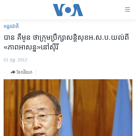
ភ្ជាប់​
ទៅ​
គេហទំព័រ​
អន្តរជាតិ
កម្ពុជា
ទាក់ទង
បាន គឺមូន ថា​ក្រុមប្រឹក្សា​សន្តិសុខ​អ.ស.ប.​​យល់​ពី​
រំលង​
អន្តរជាតិ
«ភាព​អាសន្ន»​នៅ​ស៊ីរី
និង​
អាមេរិក
ចូល​
01 កុម្ភៈ 2012
ទៅ​​
ចិន
ទំព័រ​
ចែករំលែក
ហេឡូវីអូអេ
ព័ត៌មាន​​
តែ​
កម្ពុជាច្នៃប្រតិដ្ឋ
ម្តង
ព្រឹត្តិការណ៍ព័ត៌មាន
រំលង​
និង​
ទូរទស្សន៍ / វីដេអូ​
ចូល​
វិទ្យុ / ផតខាសថ៍
ទៅ​
ទំព័រ​
កម្មវិធីទាំងអស់