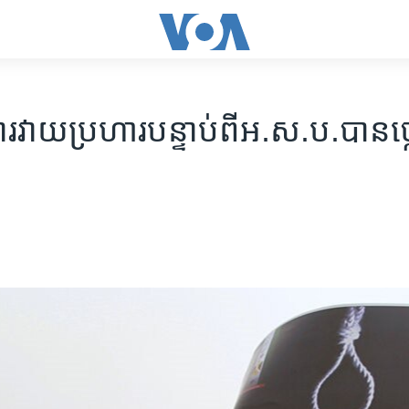
ត​ការ​វាយ​ប្រហារ​បន្ទាប់ពី​អ.ស.ប.​បាន​ថ