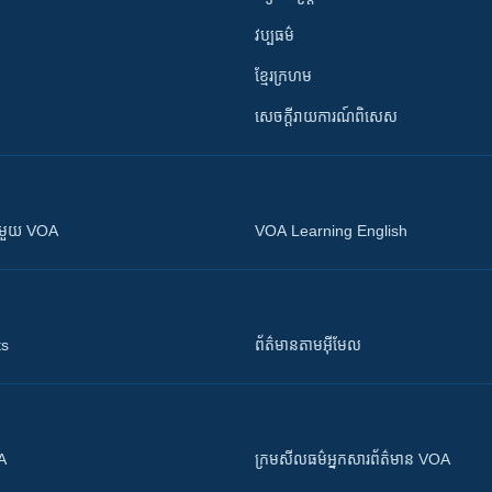
វប្បធម៌
ខ្មែរក្រហម
សេចក្តីរាយការណ៍ពិសេស
ស​​ជាមួយ VOA
VOA Learning English
ts
ព័ត៌មាន​តាម​អ៊ីមែល
OA
ក្រម​​​សីលធម៌​​​អ្នក​​​សារព័ត៌មាន VOA