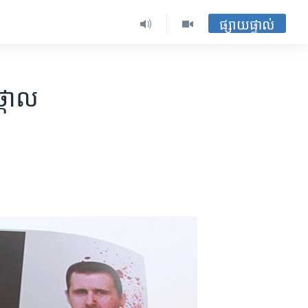
ផ្សាយផ្ទាល់
្កោល​