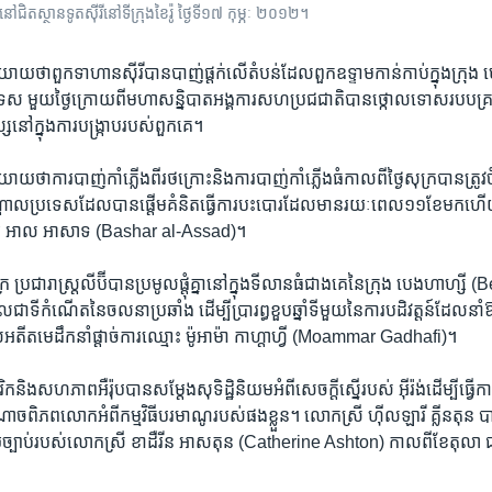
ីរី នៅ​ជិត​ស្ថានទូត​ស៊ីរីនៅទីក្រុង​ខៃរ៉ូ ថ្ងៃទី១៧ កុម្ភៈ ២០១២។
ាយ​ថា​ពួក​ទាហាន​ស៊ីរី​បាន​បាញ់​ផ្តក់​លើ​តំបន់​ដែល​ពួក​ឧទ្ទាម​កាន់​កាប់​ក្នុង​ក្
េស​ មួយ​ថ្ងៃ​ក្រោយ​ពី​មហា​សន្និបាត​អង្គការសហប្រជជាតិ​បាន​ថ្កោល​ទោស​របប​គ្រប់​គ
ស​នៅ​ក្នុង​ការ​បង្ក្រាប​របស់​ពួក​គេ។
ថា​ការ​បាញ់​កាំភ្លើង​ពី​រថក្រោះ​និង​ការ​បាញ់​កាំ​ភ្លើង​ធំ​កាល​ពី​ថ្ងៃ​សុក្រ​បាន​ត្រូវ​ចំ​ស
តាល​ប្រទេស​ដែល​បាន​ផ្តើម​គំនិត​ធ្វើការ​បះបោរ​ដែល​មាន​រយៈពេល​១១​ខែ​មក​ហើយ​
ារ អាល អាសាទ (Bashar al-Assad)។​
្រ ប្រជារាស្ត្រ​លីប៊ី​បាន​ប្រមូល​ផ្តុំគ្នា​នៅ​ក្នុង​ទីលាន​ធំ​ជាង​គេ​នៃ​ក្រុង​ បេងហាហ្ស
​ទី​កំណើត​នៃ​ចលនា​ប្រឆាំង ដើម្បី​ប្រារព្ធ​ខួប​ឆ្នាំ​ទី​មួយ​នៃ​ការ​បដិវត្តន៍​ដែល​នាំ​ឱ្យ
បស់​អតីត​មេដឹកនាំ​ផ្តាច់​ការ​ឈ្មោះ​ ម៉ូអាម៉ា កាហ្តាហ្វី (Moammar Gadhafi)។
ិង​សហភាព​អឺរ៉ុប​បាន​សម្តែង​សុទិដ្ឋិនិយម​អំពី​សេចក្តី​ស្នើ​របស់​ អ៊ីរ៉ង់​ដើម្បី​ធ្វើការ
ាច​ពិភពលោក​អំពី​កម្មវិធី​បរមាណូ​របស់​ផង​ខ្លួន។ លោក​សី្រ ហ៊ីលឡារី គ្លីនតុន ​ប
មួយ​ច្បាប់​របស់​លោកស្រី​ ខាដឺរីន អាសតុន (Catherine Ashton) កាល​ពី​ខែ​តុលា ​