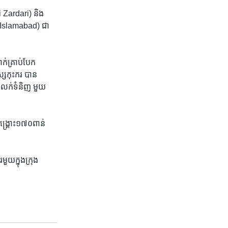
i Zardari) និង​
 (Islamabad) ​ជា​
ក់​គ្រាប់​បែក​
ស្ស​កុះករ បាន​
​លក់​ទំនិញ ​មួយ​
សង្គ្រោះ​១៧០​ពាន់​
មួយ​ក្នុង​ក្រុង