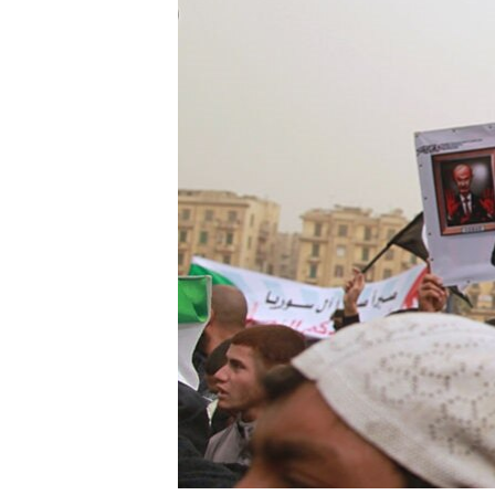
រចនា
សម្ព័ន្ធ​
រំលង​
និង​
ចូល​
ទៅ​
កាន់​
ទំព័រ​
ស្វែង​
រក