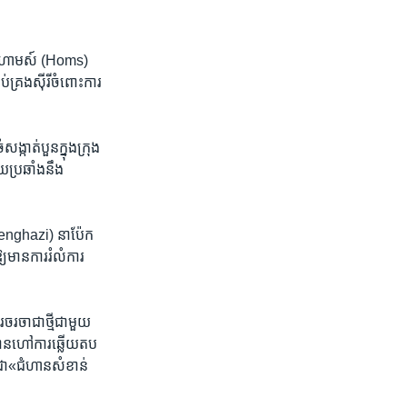
រុង​ ហោមស៍ (Homs)
្រង​ស៊ីរី​ចំពោះ​ការ​
ង្កាត់​បួន​ក្នុង​ក្រុង​
ប្រឆាំង​នឹង​
ី (Benghazi) នា​ប៉ែក​
​មាន​ការ​រំលំ​ការ​
​ចរចា​ជា​ថ្មី​ជាមួយ​
ានហៅ​ការ​ឆ្លើយ​តប​
ជា​«ជំហាន​សំខាន់​