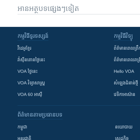
អានអត្ថបទផ្សេងៗទៀត
កម្មវិធី​ទូរទស្សន៍
កម្មវិធី​វិទ្យុ
វីដេអូ​ខ្មែរ
ព័ត៌មាន​ពេល​ព្រឹ
វ៉ាស៊ីនតោន​ថ្ងៃ​នេះ
ព័ត៌មាន​​ពេល​រាត្រ
VOA ថ្ងៃនេះ
Hello VOA
VOA ​វិទ្យាសាស្ត្រ
សំឡេង​ជំនាន់​ថ្មី
VOA 60 អាស៊ី
វេទិកា​អាស៊ាន
ព័ត៌មាន​តាមប្រធានបទ​
កម្ពុជា
នយោបាយ
អន្តរជាតិ
សេដ្ឋកិច្ច