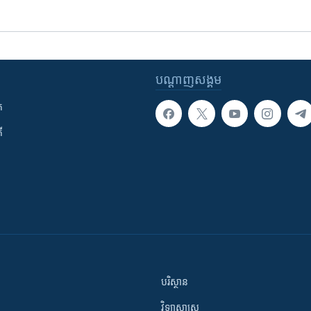
បណ្តាញ​សង្គម
ក
ី
បរិស្ថាន
វិទ្យាសាស្រ្ត