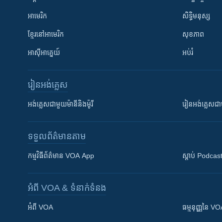
អាមេរិក
សិទ្ធិមនុស្ស
ខ្មែរ​នៅអាមេរិក
សុខភាព
អាស៊ីអាគ្នេយ៍
អប់រំ
រៀន​​អង់គ្លេស
អង់គ្លេស​ជាមួយ​ម៉ានី​និង​ម៉ូរី
រៀន​​​​​​អង់គ្លេ
ទទួល​ព័ត៌មាន​តាម
កម្មវិធី​ព័ត៌មាន VOA App
ស្តាប់ Podcas
អំពី​ VOA & ទំនាក់ទំនង
អំពី​ VOA
ធម្មនុញ្ញ​នៃ V