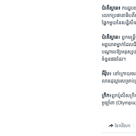
ប៉ាគីស្ថាន
៖
ការ​ជួប​
លោក​ប្រធានាធិបតី​អ
ផ្នែក​មួយ​នៃ​សន្និស
ប៉ាគ
ស្ថាន
៖ ពួក​មន្ត្
អត្តឃាត​ម្នាក់​ដែល​ជិ
បណ្តាល​ឱ្យ​មនុស្ស​យ
ចំនួន​ផង​ដែរ។
អឺរ៉ុប
៖ នៅ​ក្រោយ​ចរចា​
លាន​ដុល្លារ​សម្រាប់​
កិ្រក
៖ពួក​ប៉ូលីស​ក្រិ
អូឡាំពា (Olympia) ក
ចែករំលែក