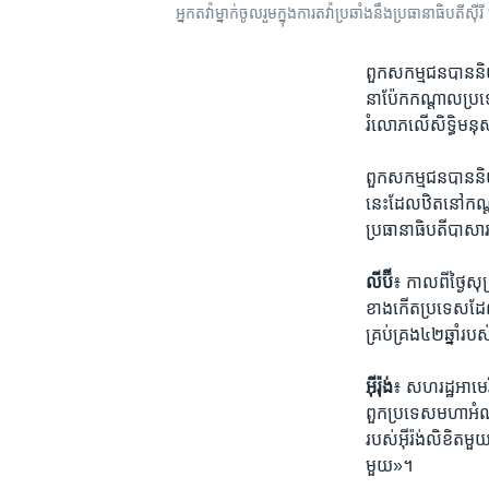
អ្នកតវ៉ាម្នាក់​ចូលរួម​ក្នុង​ការ​តវ៉ា​ប្រឆាំង​នឹង​ប្រធានាធិបតីស៊
ពួក​សកម្មជន​បាន​និយ
នា​ប៉ែក​កណ្តាល​ប្រទ
រំលោភ​លើ​សិទ្ធិ​មនុស្
ពួក​សកម្មជន​បាន​និយាយ​
នេះ​ដែល​ឋិត​នៅ​កណ្
ប្រធានាធិបតី​បាស
លីប៊ី
៖ កាល​ពី​ថ្ងៃ​សុក
ខាង​កើត​ប្រទេស​ដែល​ជា
គ្រប់គ្រង​៤២​ឆ្នាំ​រ
អ៊ីរ៉ុង់
៖ សហរដ្ឋអាមេរិក​ន
ពួក​ប្រទេស​មហា​អំណ
របស់​អ៊ីរ៉ង់​លិខិត​
មួយ»។