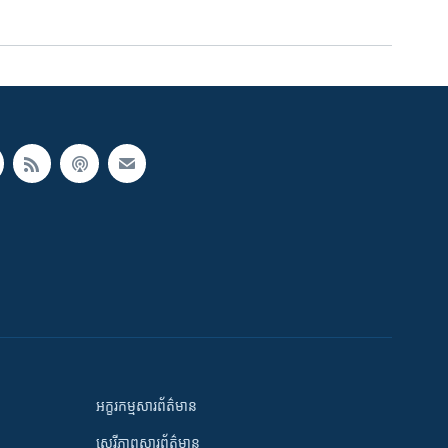
អក្ខរកម្មសារព័ត៌មាន
សេរីភាពសារព័ត៌មាន