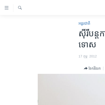
ភ្ជាប់​
ទៅ​
គេហទំព័រ​
ស្វែង​
កម្ពុជា
រក
អន្តរជាតិ
ទាក់ទង
អន្តរជាតិ
ស៊ីរី​បន្
រំលង​
និង​
អាមេរិក
ទោស​
ចូល​
ចិន
ទៅ​​
ទំព័រ​
ហេឡូវីអូអេ
17 កុម្ភៈ 2012
ព័ត៌មាន​​
កម្ពុជាច្នៃប្រតិដ្ឋ
តែ​
ចែករំលែក
ម្តង
ព្រឹត្តិការណ៍ព័ត៌មាន
រំលង​
ទូរទស្សន៍ / វីដេអូ​
និង​
ចូល​
វិទ្យុ / ផតខាសថ៍
ទៅ​
កម្មវិធីទាំងអស់
ទំព័រ​