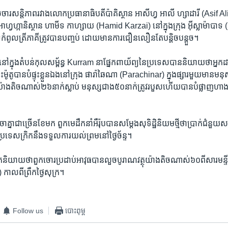
ចចារ​សន្តិភាព​រវាង​លោក​ប្រធានាធិបតី​ប៉ាគិស្ថាន ​អាសីហ្វ អាលី ហ្សាដារី (Asif Al
ាហ្វហ្កានិស្ថាន​ ហាមីទ កាហ្សាយ (Hamid Karzai) នៅ​ក្នុង​ក្រុង​ អ៊ីស្លាម៉ាបាទ
ីទ​កំពូលត្រីភាគី​ត្រូវបាន​បញ្ចប់ ដោយ​មាន​ការ​ជឿន​លឿន​តែ​បន្តិច​បន្តួច។
រី​នៅ​ក្នុង​តំបន់​កុលសម្ព័ន្ធ​ Kurram ​នា​ផ្នែក​ពាយ័ព្យ​នៃ​ប្រទេស​បាន​និយាយ​ថា​អ្នក​ដា
ះ​ម៉ូតូ​បាន​បំផ្ទុះ​ខ្លួន​ឯង​នៅ​ក្រុង​ ផារ៉ាឆៃណា (Parachinar) ​ក្នុង​ផ្សារ​មួយ​មាន​មនុ
៉ាង​តិច​ណាស់​២៦​នាក់​ស្លាប់ មនុស្ស​ជាង​៥០​នាក់​ត្រូវ​របួស​ហើយ​បាន​បំផ្លាញ​ហាង
គ្នា​ជា​ច្រើន​ខែ​មក​ ពួក​មេដឹកនាំ​អឺរ៉ុប​បាន​សម្តែង​សុទិដ្ឋិនិយម​ថ្មី​ថា​ប្រាក់​ជំនួយ​
ប្រទេស​ក្រិក​នឹង​ទទួល​ការ​យល់​ព្រម​នៅ​ថ្ងៃ​ច័ន្ទ។
ក​និយាយ​ថា​ពួក​ចោរ​ប្រដាប់​អាវុធ​បាន​លួច​បូរាណ​វត្ថុ​យ៉ាង​តិច​ណាស់​៦០​ពី​សារ​មន្ទីរ​
ាល​ពី​ព្រឹក​ថ្ងៃ​សុក្រ។
Follow us
បោះពុម្ព