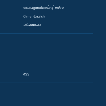
ការបោះឆ្នោតនៅអាមេរិកឆ្នាំ២០២០
Khmer-English
បទវិចារណកថា
RSS