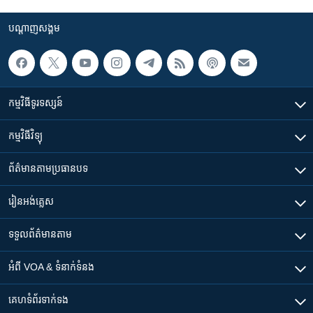
បណ្តាញ​សង្គម
កម្មវិធី​ទូរទស្សន៍
កម្មវិធី​វិទ្យុ
ព័ត៌មាន​តាមប្រធានបទ​
រៀន​​អង់គ្លេស
ទទួល​ព័ត៌មាន​តាម
អំពី​ VOA & ទំនាក់ទំនង
គេហទំព័រ​​ទាក់ទង