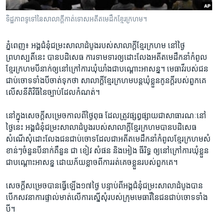
រចនា
សម្ព័ន្ធ​
Khmer English
ទិដ្ឋភាព​​ទូទៅ​​នៃ​សាលាក្ដី​​កាត់ទោស​អតីត​មេដឹក​​ខ្មែរ​ក្រហម។​​
រំលង​
និង​
បណ្តាញ​សង្គម
ភ្នំពេញ៖ អង្គ​ជំនុំ​ជម្រះ​សាលា​ដំបូង​របស់​សាលាក្ដី​ខ្មែរក្រហម​ ​នៅថ្ងៃ​
ចូល​
ព្រហស្បតិ៍​នេះ​ ​បាន​បដិសេធ​ ការ​ទាមទារ​ឲ្យ​ដោះលែង​អតីត​មេ​ដឹកនាំ​កំពូល​
ទៅ​
ខ្មែរក្រហម​បីនាក់​ឲ្យ​នៅ​ក្រៅ​ការ​ឃុំឃាំង​ជា​បណ្ដោះ​អាសន្ន។ ​មេធាវី​របស់​ជន​
កាន់​
ជាប់ចោទ​ទាំងបីចាត់​ទុក​ថា​ ​សាលាក្ដី​ខ្មែរក្រហម​បន្ដ​ឃុំ​ខ្លួន​កូនក្ដី​របស់​ពួក​គេ​
ទំព័រ​
ភាសា
លើស​នីតិ​វិធី​នៃ​ច្បាប់​ដែល​កំណត់។
ស្វែង​
រក
នៅ​ក្នុង​សេចក្ដី​សម្រេច​កាល​ពី​ថ្ងៃពុធ​ ​ដែល​ត្រូវ​ផ្សព្វផ្សាយ​ជា​សាធារណៈ​នៅ​
ថ្ងៃនេះ​ ​អង្គ​ជំនុំ​ជម្រះ​សាលា​ដំបូង​របស់​សាលាក្ដី​ខ្មែរក្រហមបាន​បដិសេធ​
សំណើ​សុំ​ដោះលែង​ជនជាប់​ចោទ​ដែល​ជា​អតីត​មេ​ដឹកនាំ​កំពូល​ខ្មែរក្រហម​សំ​
ខាន់ៗ​ចំនួន​បី​នាក់គឺនួន ជា​ ​ខៀវ​ ​សំផន ​និង​អៀង ធីរិទ្ធ ឲ្យ​នៅ​ក្រៅ​ការ​ឃុំ​ខ្លួន​
ជា​បណ្ដោះ​អាសន្ន​ ​ដោយ​ភ័យ​ខ្លាច​ពី​ការ​រត់គេច​ខ្លួន​របស់​ពួក​គេ។
សេចក្ដី​សម្រេច​បាន​ធ្វើ​ឡើង​១៧​ថ្ងៃ​ ​បន្ទាប់​ពី​អង្គ​ជំនុំ​ជម្រះ​សាលា​ដំបូងបាន​
បើក​សវនាការ​ផ្ទាល់​មាត់​លើការ​ស្នើសុំ​របស់​ក្រុម​មេធាវី​នៃ​ជន​ជាប់​ចោទ​ទាំង​
បី។