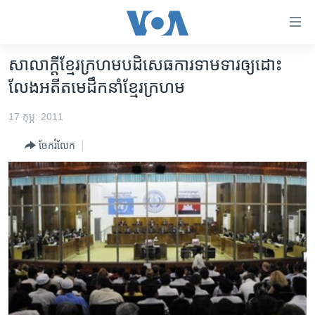
ភ្ជាប់​
ទៅ​
គេហទំព័រ​
សាលាក្ដី​ខ្មែរក្រហម​បដិសេធ​ការទាមទារ​ឲ្យ​ដោះ
កម្ពុជា
ទាក់ទង
លែង​អតីត​មេដឹកនាំ​ខ្មែរក្រហម
រំលង​
អន្តរជាតិ
និង​
17 កុម្ភៈ 2011
អាមេរិក
ចូល​
ចែករំលែក
ទៅ​​
ចិន
ទំព័រ​
ហេឡូវីអូអេ
ព័ត៌មាន​​
តែ​
កម្ពុជាច្នៃប្រតិដ្ឋ
ម្តង
ព្រឹត្តិការណ៍ព័ត៌មាន
រំលង​
និង​
ទូរទស្សន៍ / វីដេអូ​
ចូល​
វិទ្យុ / ផតខាសថ៍
ទៅ​
ទំព័រ​
កម្មវិធីទាំងអស់