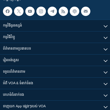
កម្មវិធី​ទូរទស្សន៍
កម្មវិធី​វិទ្យុ
ព័ត៌មាន​តាមប្រធានបទ​
រៀន​​អង់គ្លេស
ទទួល​ព័ត៌មាន​តាម
អំពី​ VOA & ទំនាក់ទំនង
គេហទំព័រ​​ទាក់ទង
ទាញយក​ App ផ្សេងៗ​របស់​ VOA