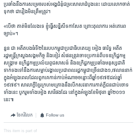
ប្រឆាំង​នឹង​ការ​សម្រេច​របស់​អង្គ​ជំនុំ​ជម្រះ​សាលា​ដំបូង​នេះ​ ​ដោយ​លោក​ចាត់
ទុក​ថា​ ​ជា​រឿង​មិន​ត្រឹមត្រូវ។
«បើ​ថា​ ​គាត់​មិនលែង​ទេ​ ​ខ្ញុំ​ធ្វើ​សន្និសីទ​កាសែត​ ​ព្រោះ​តុលាការ​ អត់​គោរព​
ច្បាប់»។
នួន ជា​ ​អតីត​បងធំ​ទី២​នៃ​របប​កម្ពុជា​ប្រជា​ធិបតេយ្យ​ ​អៀង ធារិទ្ធ​ ​អតីត​
រដ្ឋមន្ដ្រី​ក្រសួង​សង្គមកិច្ច​ ​និង​ខៀវ សំផនត្រូវ​ចោទ​ប្រកាន់​ពីបទ​ឧក្រិដ្ឋ​កម្ម​
សង្រ្គាម​ ​ឧក្រិដ្ឋ​កម្ម​ប្រល័យ​ពូជ​សាសន៍​ ​និង​ឧក្រិដ្ឋ​កម្ម​ប្រឆាំង​មនុស្ស​ជាតិ​ ​
ទាក់​ទង​ទៅ​នឹង​ការ​សម្លាប់​រង្គាល​ប្រជា​ពលរដ្ឋ​កម្ពុជា​ច្រើន​ជាង​១,៧​លាន​នាក់​
ក្នុង​អំឡុង​ពេល​ដែល​ពួក​គេ​កាន់កាប់​អំណាច​ចន្លោះ​ពី​ឆ្នាំ​១៩៧៥​ដល់​ឆ្នាំ​
១៩៧៩។ ​សាលាក្ដី​ខ្មែរ​ក្រហម​គ្រោងនឹង​បើក​សវនាការ​កាត់ក្ដី​ជន​ជាប់ចោទ​
ទាំងនេះ​ ​បូករួម​ទាំង​អៀង​ សារី​ផង​ដែរ​ ​នៅ​ក្នុង​អំឡុង​ខែ​មិថុនា​ ​ឆ្នាំ​២០១១​
នេះ៕
ចែករំលែក
Follow us
This item is part of