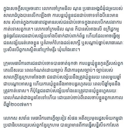
ក្នុង​សេចក្ដី​សម្រេច​នោះ​ ​លោក​ចៅក្រម​និល ណុន​ ​ប្រធាន​អង្គ​ជំនុំ​ជម្រះ​របស់​
សាលា​ដំបូង​បាន​លើក​ឡើង​ថា​ ​ការ​បន្ដ​ឃុំ​ខ្លួន​ជន​ជាប់ចោទ​ទាំង​បី​នេះ​មាន​
សារៈ​សំខាន់​ក្នុង​ការ​ធានា​វត្តមាន​របស់​ជន​ជាប់​ចោទ​ក្នុង​ពេល​បើក​សវនាការ​
កាត់ទោស​ពួក​គេ។​ លោក​ចៅក្រម​និល ណុន​ ​ក៏​បាន​សំអាង​លើ​ ឧក្រិដ្ឋ​កម្ម​
ធ្ងន់ធ្ងរ​ដែល​ជន​ជាប់​សង្ស័យ​ទាំងបី​នាក់​ជាប់​ពាក់ព័ន្ធ​ ​ហើយ​ដែល​អាច​ធ្វើ​ឲ្យ​
ជន​សង្ស័យ​រត់​គេច​ខ្លួន​ ​ឬ​គំរាម​កំហែង​ដល់​សាក្សី​ ​ឬ​សណ្ដាប់ធ្នាប់​សាធារណៈ​
​ប្រសិន​បើ​ពួក​គេ​ស្ថិត​នៅ​ក្រៅ​មន្ទីរ​ ឃុំឃាំង​នោះ។
ក្រុម​មេធាវី​ការពារ​ជន​ជាប់ចោទ​បាន​ចាត់​ទុក​ថា​ ​ការ​បន្ដ​ឃុំ​ខ្លួន​កូនក្ដី​របស់​ពួក​
គេ​លើស​រយៈ​ពេល​កំណត់​ដោយ​ច្បាប់​ ​គឺជា​ការ​ខុស​ច្បាប់។​ ច្បាប់​របស់​
សាលាក្ដី​ខ្មែរ​ក្រហម​ចែង​ថា​ ​ជន​ជាប់​សង្ស័យ​នឹង​ត្រូវ​ឃុំខ្លួន​រយៈ​ពេល​មួយ​ឆ្នាំ​
ជា​បណ្ដោះ​អាសន្ន​ ​ហើយ​ការ​ឃុំ​ខ្លួន​នឹង​អាច​បន្ដ​រហូត​រយៈ​ពេល​បី​ឆ្នាំ​មុន​នឹង​
ត្រូវ​កាត់ទោស។ ​ក៏​ប៉ុន្ដែ​ជន​ជាប់​សង្ស័យ​ទាំងនេះ​ត្រូវ​បាន​ឃុំ​ខ្លួន​ហួស​រយៈ​
ពេល​កំណត់​ជាង​បួន​ខែ​ទៅ​ហើយ​ ​ដោយ​រាប់ចាប់​ពី​ពេល​ចាប់​ខ្លួន​ពួកគេ​កាល​
ពី​ឆ្នាំ​២០០៧​មក។
លោក​ស សាវ៉ាន​ ​មេធាវី​ការពារក្ដី​ឲ្យ​ខៀវ សំផន​ ​អតីត​ប្រមុខ​រដ្ឋ​សម័យ​កម្ពុជា​
ប្រជា​ធិបតេយ្យ​របស់​ពួក​ខ្មែរក្រហម​ ​បាន​ព្រមាន​ពីការ​ធ្វើ​សន្និសីទ​កាសែត​