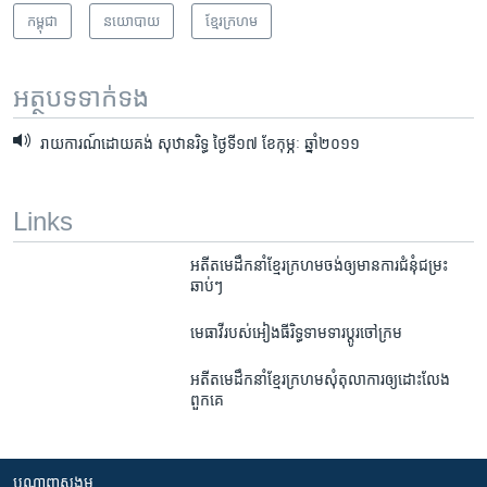
កម្ពុជា
នយោបាយ
ខ្មែរ​ក្រហម
អត្ថបទ​ទាក់ទង
រាយការណ៍ដោយគង់ សុឋានរិទ្ធ ថ្ងៃទី១៧ ខែកុម្ភៈ ឆ្នាំ២០១១
Links
អតីត​មេ​ដឹកនាំ​ខ្មែរក្រហម​ចង់​ឲ្យ​​មាន​ការ​ជំនុំជម្រះ​
ឆាប់ៗ
មេធាវី​របស់​​អៀង​ធីរិទ្ធ​​ទាមទារ​ប្តូរ​ចៅក្រម
អតីត​មេដឹកនាំ​ខ្មែរ​ក្រហម​សុំ​តុលាការ​ឲ្យដោះលែង​
ពួកគេ
បណ្តាញ​សង្គម