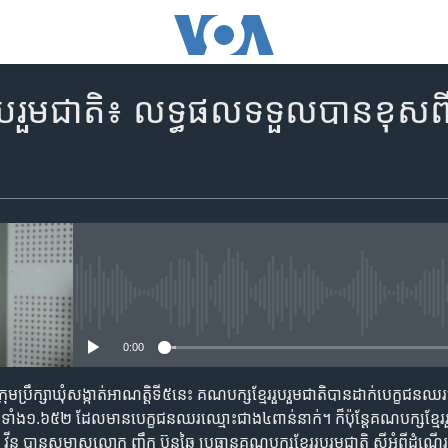
ប​រួម​ជាតិ៖ ​លទ្ធ​ផល​ទទួល​បាន​ខុស​ពី​ការ
No media source currently availa
0:00
ុម​ប្រឹក្សា​ឃុំ​សង្កាត់​អាណត្តិ​ទី​៥​នេះ​ គណ​បក្ស​ខ្មែរ​រួប​រួម​ ជាតិ​បាន​ដាក់​បេក្ខជន​ឈរ​ឈ
​ទាំង​១.៦៥២​ ដែល​មាន​បេក្ខជន​ឈរ​ឈ្មោះ​ជាង​៤​ពាន់​នាក់។ ក៏​ប៉ុន្តែ​​គណបក្ស​ខ្មែរ​រ
ន​ បាន​សម្ភាស​លោក ​ញឹក ​ប៊ុន​ឆៃ ​ប្រធាន​គណបក្ស​ខ្មែរ​រួប​រួម​ជាតិ​ ស្តី​អំពី​ដំណើរ​កា