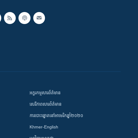
អក្ខរកម្មសារព័ត៌មាន
សេរីភាពសារព័ត៌មាន
ការបោះឆ្នោតនៅអាមេរិកឆ្នាំ២០២០
Khmer-English