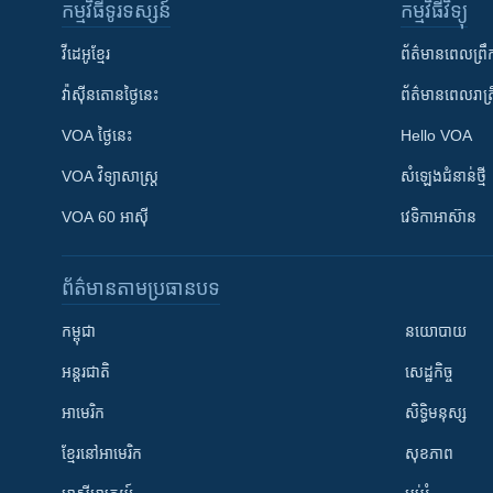
កម្មវិធី​ទូរទស្សន៍
កម្មវិធី​វិទ្យុ
វីដេអូ​ខ្មែរ
ព័ត៌មាន​ពេល​ព្រឹ
វ៉ាស៊ីនតោន​ថ្ងៃ​នេះ
ព័ត៌មាន​​ពេល​រាត្រ
VOA ថ្ងៃនេះ
Hello VOA
VOA ​វិទ្យាសាស្ត្រ
សំឡេង​ជំនាន់​ថ្មី
VOA 60 អាស៊ី
វេទិកា​អាស៊ាន
ព័ត៌មាន​តាមប្រធានបទ​
កម្ពុជា
នយោបាយ
អន្តរជាតិ
សេដ្ឋកិច្ច
អាមេរិក
សិទ្ធិមនុស្ស
ខ្មែរ​នៅអាមេរិក
សុខភាព