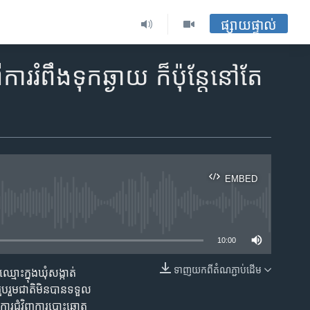
ផ្សាយផ្ទាល់
​រំពឹង​ទុក​ឆ្ងាយ ​ក៏​ប៉ុន្តែ​នៅ​តែ​
EMBED
ble
10:00
ទាញ​យក​ពី​តំណភ្ជាប់​ដើម
្មោះ​ក្នុង​ឃុំ​សង្កាត់​
EMBED
ួប​រួម​ជាតិ​មិន​បាន​ទទួល​
រ​ជុំ​វិញ​ការ​បោះ​ឆ្នោត​