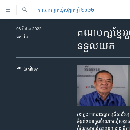
ភ្ជាប់​
ការបោះឆ្នោតឃុំសង្កាត់ឆ្នាំ ២០២២
ទៅ​
គេហទំព័រ​
ស្វែង​
កម្ពុជា
រក
08 មិថុនា 2022
គណ​បក្ស​ខ្មែរ​រួ
ទាក់ទង
អន្តរជាតិ
ធីតា វីន
រំលង​
ទទួល​យក
និង​
អាមេរិក
ចូល​
ចិន
ទៅ​​
ទំព័រ​
ហេឡូវីអូអេ
ចែករំលែក
ព័ត៌មាន​​
កម្ពុជាច្នៃប្រតិដ្ឋ
តែ​
ម្តង
ព្រឹត្តិការណ៍ព័ត៌មាន
រំលង​
ទូរទស្សន៍ / វីដេអូ​
និង​
ចូល​
វិទ្យុ / ផតខាសថ៍
នៅ​ក្នុង​ការ​បោះ​ឆ្នោត​ជ្រើស​រើស​ក្រ
ទៅ​
កម្មវិធីទាំងអស់
ចំនួន​៥៩៦​ក្នុង​ចំណោម​ឃុំ​សង្កាត់
ទំព័រ​
តំណែង​មេ​ឃុំ​នោះ​ទេ។ នាង ​ធីតា​ វី