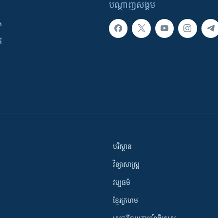
បណ្តាញ​សង្គម
ក
ី
បរិស្ថាន
វិទ្យាសាស្រ្ត
វប្បធម៌
ខ្មែរក្រហម