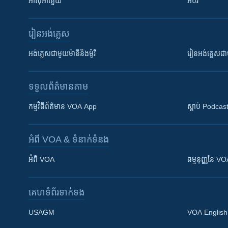
អាស៊ីអាគ្នេយ៍
អប់រំ
រៀន​​អង់គ្លេស
អង់គ្លេស​ជាមួយ​ម៉ានី​និង​ម៉ូរី
រៀន​​​​​​អង់គ្លេ
ទទួល​ព័ត៌មាន​តាម
កម្មវិធី​ព័ត៌មាន VOA App
ស្តាប់ Podcas
អំពី​ VOA & ទំនាក់ទំនង
អំពី​ VOA
ធម្មនុញ្ញ​នៃ V
គេហទំព័រ​​ទាក់ទង
USAGM
VOA English