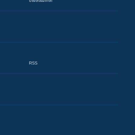
បទវិចារណកថា
RSS