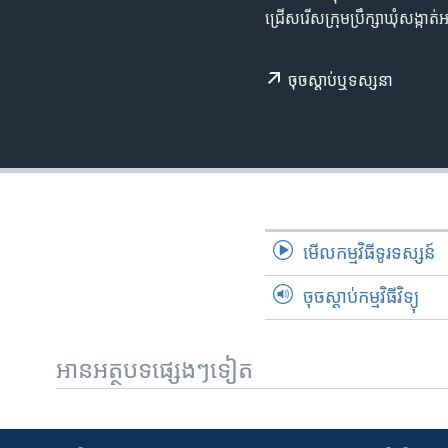
រចនា
ជ្រើស​រើស​ក្រុម​បឹ្រក្សា​ឃុំ​សង្កាត់
សម្ព័ន្ធ​
រំលង​
និង​
ចុច​​ស្តាប់​ឬ​ទស្សនា
ចូល​
ទៅ​
កាន់​
ទំព័រ​
ស្វែង​
រក
មើល​កម្មវិធី​ទូរទស្សន៍
ចុចស្តាប់កម្មវិធីវិទ្យុ
អានអត្ថបទផ្សេងៗទៀត